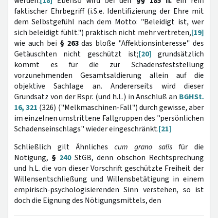
werden.
[18]
Ebenso wird bei den
§§ 185 ff.
ein rein
faktischer Ehrbegriff (i.S.e. Identifizierung der Ehre mit
dem Selbstgefühl nach dem Motto: "Beleidigt ist, wer
sich beleidigt fühlt.") praktisch nicht mehr vertreten,
[19]
wie auch bei
§ 263
das bloße "Affektionsinteresse" des
Getäuschten nicht geschützt ist;
[20]
grundsätzlich
kommt es für die zur Schadensfeststellung
vorzunehmenden Gesamtsaldierung allein auf die
objektive Sachlage an. Andererseits wird dieser
Grundsatz von der Rspr. (und h.L.) in Anschluß an
BGHSt.
16, 321
(326) ("Melkmaschinen-Fall") durch gewisse, aber
im einzelnen umstrittene Fallgruppen des "persönlichen
Schadenseinschlags" wieder eingeschränkt.
[21]
Schließlich gilt Ähnliches
cum grano salis
für die
Nötigung,
§
240
StGB, denn obschon Rechtsprechung
und h.L. die von dieser Vorschrift geschützte Freiheit der
Willensentschließung und Willensbetätigung in einem
empirisch-psychologisierenden Sinn verstehen, so ist
doch die Eignung des Nötigungsmittels, den