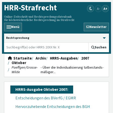
HRR
-Strafrecht
A-
A+
Online-Zeitschrift und Rechtsprechungsdatenbank
für höchstrichterliche Rechtsprechung im Strafrecht
Menü
Newsletter
HRRS durchsuchen
Suchen
Startseite
Archiv
HRRS-Ausgaben
2007
Oktober
Paeffgen/Grosse-
- Über die Individuali­sierung tatbestands­
Wilde
mäßiger...
HRRS-Ausgabe Oktober 2007:
Entscheidungen des BVerfG / EGMR
Hervorzuhebende Entscheidungen des BGH