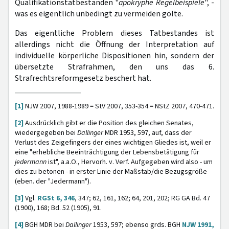
Qualifikationstatbeständen "
apokryphe Regelbeispiele
", -
was es eigentlich unbedingt zu vermeiden gölte.
Das eigentliche Problem dieses Tatbestandes ist
allerdings nicht die Öffnung der Interpretation auf
individuelle körperliche Dispositionen hin, sondern der
übersetzte Strafrahmen, den uns das 6.
Strafrechtsreformgesetz beschert hat.
[1]
NJW 2007, 1988-1989 = StV 2007, 353-354 = NStZ 2007, 470-471.
[2]
Ausdrücklich gibt er die Position des gleichen Senates,
wiedergegeben bei
Dallinger
MDR 1953, 597, auf, dass der
Verlust des Zeigefingers der eines wichtigen Gliedes ist, weil er
eine "erhebliche Beeinträchtigung der Lebensbetätigung für
jedermann
ist", a.a.O., Hervorh. v. Verf. Aufgegeben wird also - um
dies zu betonen - in erster Linie der Maßstab/die Bezugsgröße
(eben. der "Jedermann").
[3]
Vgl.
RGSt 6, 346
, 347; 62, 161, 162; 64, 201, 202; RG GA Bd. 47
(1900), 168; Bd. 52 (1905), 91.
[4]
BGH MDR bei
Dallinger
1953, 597; ebenso grds. BGH
NJW 1991,