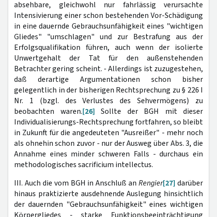
absehbare, gleichwohl nur fahrlässig verursachte
Intensivierung einer schon bestehenden Vor-Schädigung
in eine dauernde Gebrauchsunfähigkeit eines "wichtigen
Gliedes" "umschlagen" und zur Bestrafung aus der
Erfolgsqualifikation führen, auch wenn der isolierte
Unwertgehalt der Tat für den außenstehenden
Betrachter gering scheint. - Allerdings ist zuzugestehen,
daß derartige Argumentationen schon bisher
gelegentlich in der bisherigen Rechtsprechung zu § 226 I
Nr. 1 (bzgl. des Verlustes des Sehvermögens) zu
beobachten waren.
[26]
Sollte der BGH mit dieser
Individualisierungs-Rechtsprechung fortfahren, so bleibt
in Zukunft für die angedeuteten "Ausreißer" - mehr noch
als ohnehin schon zuvor - nur der Ausweg über Abs. 3, die
Annahme eines minder schweren Falls - durchaus ein
methodologisches sacrificium intellectus.
III. Auch die vom BGH in Anschluß an
Rengier
[27]
darüber
hinaus praktizierte ausdehnende Auslegung hinsichtlich
der dauernden "Gebrauchsunfähigkeit" eines wichtigen
Körpergliedes - starke Funktionsbeeinträchtigung