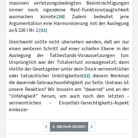
massiven verletzungsbedingten Beeinträchtigungen
immer noch irgendeine Rest-Funktionstauglichkeit
ausmachen könnte.
[30]
Zudem bedeutet jene
Argumentation eine Harmonisierung mit der Auslegung
zu § 226 I Nr. 1.
[31]
Gleichwohl sollte nicht übersehen werden, daß wir nur
einen weiteren Schritt auf einer schiefen Ebene in der
Auslegung der Tatbestands-Voraussetzungen tun:
Ursprünglich war der Totalverlust vorausgesetzt; dann
stellte der Gesetzgeber unter dem Druck vermeintlicher
oder tatsächlicher Unbilligkeiten
[32]
diesem Merkmal
die dauernde Gebrauchsunfähigkeit zur Seite. Und was ist
unsere Reaktion? Wir bosseln am "dauernd" und an der
"
Un
fähigkeit" herum, um auch noch den letzten -
vermeintlichen - Einzelfall-Gerechtigkeits-Aspekt
einbezie-
S. 366 (Heft 10/2007)