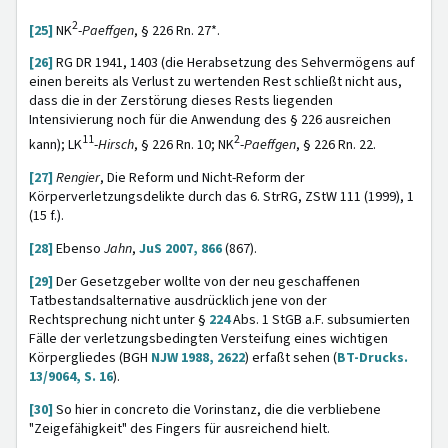
2
[25]
NK
-
Paeffgen
, § 226 Rn. 27*.
[26]
RG DR 1941, 1403 (die Herabsetzung des Sehvermögens auf
einen bereits als Verlust zu wertenden Rest schließt nicht aus,
dass die in der Zerstörung dieses Rests liegenden
Intensivierung noch für die Anwendung des § 226 ausreichen
11
2
kann); LK
-
Hirsch
,
§ 226 Rn. 10; NK
-
Paeffgen
,
§ 226 Rn. 22.
[27]
Rengier
, Die Reform und Nicht-Reform der
Körperverletzungsdelikte durch das 6. StrRG, ZStW 111 (1999), 1
(15 f.).
[28]
Ebenso
Jahn
,
JuS 2007, 866
(867).
[29]
Der Gesetzgeber wollte von der neu geschaffenen
Tatbestandsalternative ausdrücklich jene von der
Rechtsprechung nicht unter §
224
Abs. 1 StGB a.F. subsumierten
Fälle der verletzungsbedingten Versteifung eines wichtigen
Körpergliedes (BGH
NJW 1988, 2622
) erfaßt sehen (
BT-Drucks.
13/9064, S. 16
).
[30]
So hier in concreto die Vorinstanz, die die verbliebene
"Zeigefähigkeit" des Fingers für ausreichend hielt.