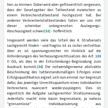
hen zu können. Dabei wird aber geflissentlich vergessen,
dass der Gesetzgeber den Tatbestand inzwischen zu
einem
Verbrechens
tatbestand hochgezont hat. Bei
anderen Verbrechenstatbeständen täten wir uns mit
dieser scheinbar unbegrenzten Auslegungs-
Abschüssigkeit schwer
[33]
- hoffentlich.
Insgesamt werden viele das Urteil des 4. Strafsenats
sachgerecht finden - und fraglos ist es sicher vertretbar.
Aber es ist spannungsreicher im Hinblick auf die
Anforderungen des Verfassungsrechtssatzes des Art.
103
II GG, als dies in der Entscheidungs-Begründung zum
Ausdruck kommt.
[34]
Die notwendigerweise abstrakte
Beschreibung des tatbestandsmäßigen Erfolges einer
Erfolgsqualifikation eignet sich nun einmal nur begrenzt
dafür, das jeweilige Unrechtsquantum eines individuellen
Verbrechens nuanciert wiederzuspiegeln. Dies ist
eigentlich die Aufgabe sachgerechter Strafzumessung.
Jedenfalls macht eine kaum begrenzbare, ja nahezu
"grenzenlose" Individualisierung aus