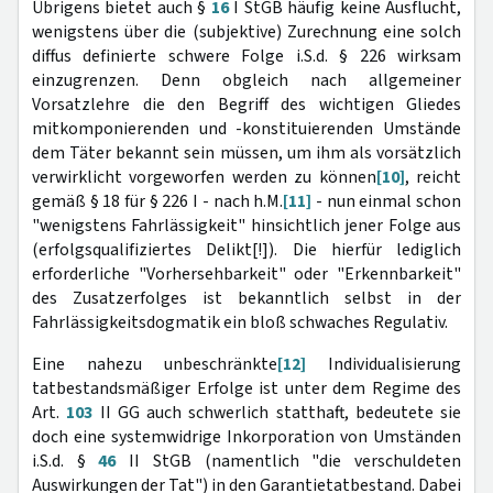
Übrigens bietet auch §
16
I StGB häufig keine Ausflucht,
wenigstens über die (subjektive) Zurechnung eine solch
diffus definierte schwere Folge i.S.d. § 226 wirksam
einzugrenzen. Denn obgleich nach allgemeiner
Vorsatzlehre die den Begriff des wichtigen Gliedes
mitkomponierenden und -konstituierenden Umstände
dem Täter bekannt sein müssen, um ihm als vorsätzlich
verwirklicht vorgeworfen werden zu können
[10]
, reicht
gemäß § 18 für § 226 I - nach h.M.
[11]
- nun einmal schon
"wenigstens Fahrlässigkeit" hinsichtlich jener Folge aus
(erfolgsqualifiziertes Delikt[!]). Die hierfür lediglich
erforderliche "Vorhersehbarkeit" oder "Erkennbarkeit"
des Zusatzerfolges ist bekanntlich selbst in der
Fahrlässigkeitsdogmatik ein bloß schwaches Regulativ.
Eine nahezu unbeschränkte
[12]
Individualisierung
tatbestandsmäßiger Erfolge ist unter dem Regime des
Art.
103
II GG auch schwerlich statthaft, bedeutete sie
doch eine systemwidrige Inkorporation von Umständen
i.S.d. §
46
II StGB (namentlich "die verschuldeten
Auswirkungen der Tat") in den Garantietatbestand. Dabei