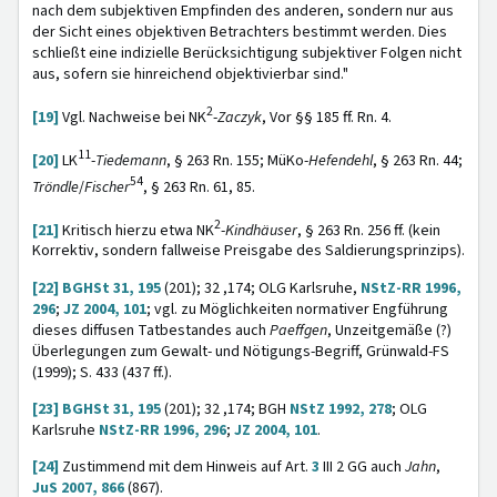
nach dem subjektiven Empfinden des anderen, sondern nur aus
der Sicht eines objektiven Betrachters bestimmt werden. Dies
schließt eine indizielle Berücksichtigung subjektiver Folgen nicht
aus, sofern sie hinreichend objektivierbar sind."
2
[19]
Vgl. Nachweise bei NK
-
Zaczyk
,
Vor §§ 185 ff. Rn. 4.
11
[20]
LK
-
Tiedemann
, § 263 Rn. 155; MüKo-
Hefendehl
,
§ 263 Rn. 44;
54
Tröndle
/
Fischer
, § 263 Rn. 61, 85.
2
[21]
Kritisch hierzu etwa NK
-
Kindhäuser
, § 263 Rn. 256 ff. (kein
Korrektiv, sondern fallweise Preisgabe des Saldierungsprinzips).
[22]
BGHSt 31, 195
(201); 32 ,174; OLG Karlsruhe,
NStZ-RR 1996,
296
;
JZ 2004, 101
; vgl. zu Möglichkeiten normativer Engführung
dieses diffusen Tatbestandes auch
Paeffgen
, Unzeitgemäße (?)
Überlegungen zum Gewalt- und Nötigungs-Begriff, Grünwald-FS
(1999); S. 433 (437 ff.).
[23]
BGHSt 31, 195
(201); 32 ,174; BGH
NStZ 1992, 278
; OLG
Karlsruhe
NStZ-RR 1996, 296
;
JZ 2004, 101
.
[24]
Zustimmend mit dem Hinweis auf Art.
3
III 2 GG auch
Jahn
,
JuS 2007, 866
(867).