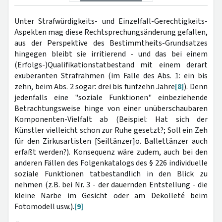
Unter Strafwürdigkeits- und Einzelfall-Gerechtigkeits-
Aspekten mag diese Rechtsprechungsänderung gefallen,
aus der Perspektive des Bestimmtheits-Grundsatzes
hingegen bleibt sie irritierend - und das bei einem
(Erfolgs-)Qualifikationstatbestand mit einem derart
exuberanten Strafrahmen (im Falle des Abs. 1: ein bis
zehn, beim Abs. 2 sogar: drei bis fünfzehn Jahre
[8]
). Denn
jedenfalls eine "soziale Funktionen" einbeziehende
Betrachtungsweise hinge von einer unüberschaubaren
Komponenten-Vielfalt ab (Beispiel: Hat sich der
Künstler vielleicht schon zur Ruhe gesetzt?; Soll ein Zeh
für den Zirkusartisten [Seiltänzer]o. Ballettänzer auch
erfaßt werden?). Konsequenz wäre zudem, auch bei den
anderen Fällen des Folgenkatalogs des § 226 individuelle
soziale Funktionen tatbestandlich in den Blick zu
nehmen (z.B. bei Nr. 3 - der dauernden Entstellung - die
kleine Narbe im Gesicht oder am Dekolleté beim
Fotomodell usw.).
[9]