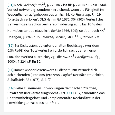
26
[31]
Nach
Lackner
/
Kühl
, § 226 Rn.2 ist für § 226 I Nr. 1 kein Total-
Verlust notwendig, sondern hinreichend, wenn die Fähigkeit im
Wesentlichen aufgehoben sei; ähnlich MüKo-
Hardtung
, Rn. 19:
"praktisch verloren", OLG Hamm GA 1976, 304 (305): Verlust des
Sehvermögens schon bei Herabminderung auf 5 bis 10 % des
2
Normalzustandes (dazu krit.
Blei
JA 1976, 801); so aber auch NK
-
54
Paeffgen
, § 226 Rn. 22;
Tröndle
/
Fischer
,
StGB
, § 226 Rn. 2 ff.
[32]
Zur Diskussion, ob unter der alten Rechtslage (vor dem
6.StrRefG) der Totalverlust erforderlich sei, oder ein eine
1
Funktionsverlust ausreiche, vgl. die Nw. NK
-
Paeffgen
(4. Lfg.,
2000), § 224 a.F. Rn 16.
[33]
Immer wieder lesenswert zu diesem, nur vermeintlich
schleichenden (Erosions-)Prozess:
Engisch
Der nächste Schritt,
Schaffstein-FS (1975), S. 1 ff.*
[34]
Siehe zu neueren Entwicklungen demnächst
Paeffgen
,
Strafrecht und Verfassungsrecht - Art.
103
II GG, namentlich das
Bestimmtheitsgebot, und komplementäre Rechtsätze in der
Entwicklung, StraFo 2007, Heft 11.