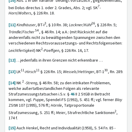
[10]
Abs. 1 in der Variante "bedingt vorsätzlich", gegebenenfalls,
7
bei Dolus directus 1. oder 2. Grades, Abs. 2; vgl. SK
-
Horn
/
Wolters
, § 226 Rn. 18.
3
26
[11]
Kindhäuser
, BT-I
, § 10 Rn. 38;
Lackner
/
Kühl
,
§ 226 Rn. 5;
54
Tröndle
/
Fischer
, § 46 Rn. 14; a.A.: (mit Rücksicht auf die
anderenfalls nicht zu bewältigenden Spannungen zwischen den
verschiedenen Rechtsvoraussetzungs- und Rechtsfolgenseiten:
2
Leichtfertigkeit
) NK
-
Paeffgen
, § 226 Rn. 16, 17.
[12]
…jedenfalls in ihren Grenzen nicht erkennbare …
11
11
30
[13]
LK
-
Hirsch
§ 226 Rn. 15;
Wessels
/
Hettinger
, BT-1
, Rn. 289.
2
[14]
NK
-
Streng
, § 46 Rn. 58; zu den intrikaten Problemen,
welche außertatbestandlichen Folgen als relevante
Strafzumessungstatsachen i.S.v. §
46
II 2 StGB in Betracht
kommen, vgl.
Puppe
, Spendel-FS (1992), S. 451 ff.; vgl. ferner
Bloy
ZStW 107 (1995), 576 ff.;
Hörnle
, Tatproportionale
2
Strafzumessung, S. 251 ff.;
Meier
, Strafrechtliche Sanktionen
,
174 f.
[15]
Auch
Henkel
, Recht und Individualität (1958), S. 54 Fn. 85 -