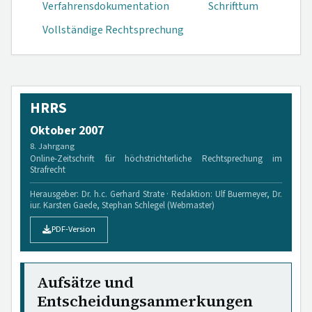
Verfahrensdokumen­tation
Schrifttum
Vollständige Rechtsprechung
HRRS
Oktober 2007
8. Jahrgang
Online-Zeitschrift für höchstrichterliche Rechtsprechung im
Strafrecht
Herausgeber: Dr. h.c. Gerhard Strate · Redaktion: Ulf Buermeyer, Dr.
iur. Karsten Gaede, Stephan Schlegel (Webmaster)
PDF-Version
Aufsätze und
Entscheidungsanmerkungen