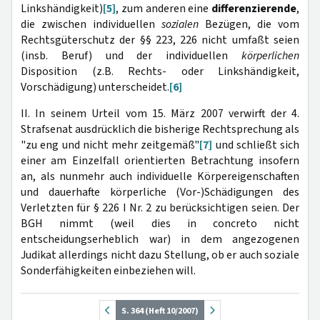
Linkshändigkeit)
[5]
, zum anderen eine
differenzierende
,
die zwischen individuellen
sozialen
Bezügen, die vom
Rechtsgüterschutz der §§ 223, 226 nicht umfaßt seien
(insb. Beruf) und der individuellen
körperlichen
Disposition (z.B. Rechts- oder Linkshändigkeit,
Vorschädigung) unterscheidet.
[6]
II. In seinem Urteil vom 15. März 2007 verwirft der 4.
Strafsenat ausdrücklich die bisherige Rechtsprechung als
"zu eng und nicht mehr zeitgemäß"
[7]
und schließt sich
einer am Einzelfall orientierten Betrachtung insofern
an, als nunmehr auch individuelle Körpereigenschaften
und dauerhafte körperliche (Vor-)Schädigungen des
Verletzten für § 226 I Nr. 2 zu berücksichtigen seien. Der
BGH nimmt (weil dies in concreto nicht
entscheidungserheblich war) in dem angezogenen
Judikat allerdings nicht dazu Stellung, ob er auch soziale
Sonderfähigkeiten einbeziehen will.
S. 364 (Heft 10/2007)