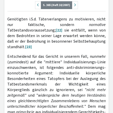
S. 365 (Heft 10/2007)
Genötigten i.S.d. Täterverlangens zu motivieren, nicht
nur faktische, sondern
normative
Tatbestandsvoraussetzung;
[22]
sie entfällt, wenn von
dem Bedrohten in seiner Lage erwartet werden könne,
daß er der Bedrohung in besonnener Selbstbehauptung
standhält.
[23]
Entscheidend für das Gericht in unserem Fall, nunmehr
(zumindest) auf die "mittlere" Individualisierungs-Linie
einzuschwenken, ist folgendes anti-diskriminierungs-
konnotierte Argument: Individuelle körperliche
Besonderheiten eines Tatopfers bei der Auslegung des
Tatbestandsmerkmals der Wichtigkeit eines
Körperglieds gänzlich zu ignorieren, sei "
nicht mehr
zeitgemäß
" und "
widerspräche dem heutigen Verständnis
eines gleichberechtigten Zusammenlebens von Menschen
unterschiedlicher körperlicher Beschaffenheit.
" Dem mag
man
prima facie
aus individualisierendem Gerechtigkeits-