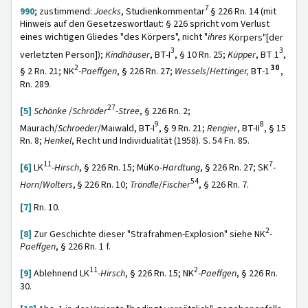
7
990
; zustimmend:
Joecks
, Studienkommentar
§ 226 Rn. 14 (mit
Hinweis auf den Gesetzeswortlaut: § 226 spricht vom Verlust
eines wichtigen Gliedes "des Körpers", nicht "
ihres
Körpers"[der
3
3
verletzten Person]);
Kindhäuser
, BT-I
, § 10 Rn. 25;
Küpper
, BT 1
,
2
30
§ 2 Rn. 21; NK
-
Paeffgen
, § 226 Rn. 27;
Wessels
/
Hettinger,
BT-1
,
Rn. 289.
27
[5]
Schönke
/
Schröder
-
Stree
, § 226 Rn. 2;
9
8
Maurach/
Schroeder
/Maiwald, BT-I
, § 9 Rn. 21;
Rengier
, BT-II
, § 15
Rn. 8;
Henkel
, Recht und Individualität (1958). S. 54 Fn. 85.
11
7
[6]
LK
-
Hirsch
,
§ 226 Rn. 15; MüKo-
Hardtung
, § 226 Rn. 27; SK
-
54
Horn
/
Wolters
,
§ 226 Rn. 10;
Tröndle
/
Fischer
, § 226 Rn. 7.
[7]
Rn. 10.
2
[8]
Zur Geschichte dieser "Strafrahmen-Explosion" siehe NK
-
Paeffgen
, § 226 Rn. 1 f.
11
2
[9]
Ablehnend LK
-
Hirsch
, § 226 Rn. 15; NK
-
Paeffgen
, § 226 Rn.
30.