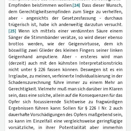
Empfinden beistimmen wollen.
[24]
Dass dieser Wunsch,
dem Gerechtigkeitsempfinden zum Siege zu verhelfen,
aber - angesichts der Gesetzesfassung - durchaus
trügerisch ist, habe ich anderweitig darzutun versucht.
[25]
Wenn ich mittels einer verdünnten Säure einem
Sänger die Stimmbänder verätze, so wird dieser ebenso
brotlos werden, wie der Geigenvirtuose, dem ich
böswillig zwei Glieder des kleinen Fingers seiner linken
Geigenhand amputiere. Aber - ersteres wird man
(derzeit) auch mit den kühnsten Interpretationstricks
nicht unter § 226 fassen können. Deswegen ist es ein
Irrglaube, zu meinen, verfeinerte Individualisierung in der
Schadenszurechnung führe immer zu einem Mehr an
Gerechtigkeit. Vielmehr muß man sich darüber im Klaren
sein, dass eine solche, allein auf die Konsequenzen für das
Opfer sich focussierende Sichtweise zu fragwürdigen
Ergebnissen führen kann: Sollen für § 226 I Nr. 2 auch
dauerhafte Vorschädigungen des Opfers maßgebend sein,
so kann im Einzelfall eine vergleichsweise geringfügige
vorsätzliche, in ihrer Potentialität aber immerhin