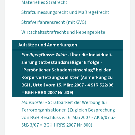
Materielles Strafrecht
Strafzumessungsrecht und Maßregelrecht
Strafverfahrensrecht (mit GVG)
Wirtschaftsstrafrecht und Nebengebiete
Aufsätze und Anmerkungen
Paeffgen/Grosse-Wilde
- Über die Individuali­
sierung tatbestands­mäßiger Erfolge -
"Persönlicher Scha­denseinschlag" bei den
Körperverletzungsde­likten (Anmerkung zu
BGH, Urteil vom 15. März 2007 - 4 StR 522/06
= BGH HRRS 2007 Nr. 539)
Mansdörfer
- Strafbarkeit der Wer­bung für
Terroror­ganisationen (Zugleich Besprechung
von BGH Beschluss v. 16. Mai 2007 - AK 6/07 u.-
StB 3/07 = BGH HRRS 2007 Nr. 800)