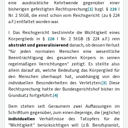
eine ausdrückliche Kehrtwende gegenüber einer
bisherigen gefestigten Rechtsprechung
[2]
bzgl. §
226
I
Nr. 2 StGB, die einst schon vom Reichsgericht (zu § 224
a.F.) entfaltet worden war.
I. Das Reichsgericht bestimmte die Wichtigkeit eines
Körperglieds in §
226
I Nr. 2 StGB (§ 224 a.F.) rein
abstrakt und generalisierend
danach, ob dessen Verlust
"für jeden normalen Menschen eine wesentliche
Beeinträchtigung des gesamten Körpers in seinen
regelmäßigen Verrichtungen" zeitigt. Es stellte also
allein darauf ab, welche Bedeutung das Körperglied für
den Menschen überhaupt hat, unabhängig von den
individuellen Besonderheiten des Verletzten.
[3]
Diese
Rechtsprechung hatte der Bundesgerichtshof bisher im
Grundsatz fortgeführt.
[4]
Dem stehen seit Geraumem zwei Auffassungen im
Schrifttum gegenüber, zum einen diejenige, die (jegliche)
individuellen
Verhältnisse des Tatopfers für die
"Wichtigkeit" berücksichtigen will (z.B. Berufspianist,