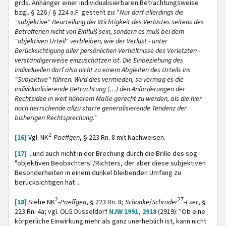
grds. Anhänger einer individualisierbaren Betrachtungsweise
bzgl. § 226 / § 224 a.F. gesteht zu: "
Nur darf allerdings die
"subjektive" Beurteilung der Wichtigkeit des Verlustes seitens des
Betroffenen nicht von Einfluß sein, sondern es muß bei dem
"objektiven Urteil" verbleiben, wie der Verlust - unter
Berücksichtigung aller persönlichen Verhältnisse des Verletzten -
verständigerweise einzuschätzen ist. Die Einbeziehung des
Individuellen darf also nicht zu einem Abgleiten des Urteils ins
"Subjektive" führen. Wird dies vermieden, so vermag es die
individualisierende Betrachtung (…) den Anforderungen der
Rechtsidee in weit höherem Maße gerecht zu werden, als die hier
noch herrschende allzu starre generalisierende Tendenz der
bisherigen Rechtsprechung.
"
2
[16]
Vgl. NK
-
Paeffgen
,
§ 223 Rn. 8 mit Nachweisen.
[17]
...und auch nicht in der Brechung durch die Brille des sog.
"objektiven Beobachters"/Richters, der aber diese subjektiven
Besonderheiten in einem dunkel bleibenden Umfang zu
berücksichtigen hat ...
2
27
[18]
Siehe NK
-
Paeffgen
, § 223 Rn. 8;
Schönke
/
Schröder
-
Eser
, §
223 Rn. 4a; vgl. OLG Düsseldorf
NJW 1991, 2918
(2919): "Ob eine
körperliche Einwirkung mehr als ganz unerheblich ist, kann nicht