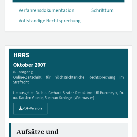
Verfahrensdokumen­tation
Schrifttum
Vollständige Rechtsprechung
HRRS
Oktober 2007
8. Jahrgang
Online-Zeitschrift für höchstrichterliche Rechtsprechung im
Strafrecht
Herausgeber: Dr. h.c. Gerhard Strate · Redaktion: Ulf Buermeyer, Dr.
iur. Karsten Gaede, Stephan Schlegel (Webmaster)
PDF-Version
Aufsätze und