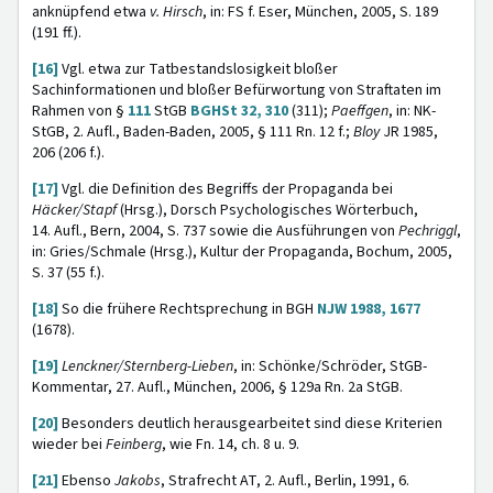
anknüpfend etwa
v. Hirsch
, in: FS f. Eser, München, 2005, S. 189
(191 ff.).
[16]
Vgl. etwa zur Tatbestandslosigkeit bloßer
Sachinformationen und bloßer Befürwortung von Straftaten im
Rahmen von §
111
StGB
BGHSt 32, 310
(311);
Paeffgen
, in: NK-
StGB, 2. Aufl., Baden-Baden, 2005, § 111 Rn. 12 f.;
Bloy
JR 1985,
206 (206 f.).
[17]
Vgl. die Definition des Begriffs der Propaganda bei
Häcker/Stapf
(Hrsg.), Dorsch Psychologisches Wörterbuch,
14. Aufl., Bern, 2004, S. 737 sowie die Ausführungen von
Pechriggl
,
in: Gries/Schmale (Hrsg.), Kultur der Propaganda, Bochum, 2005,
S. 37 (55 f.).
[18]
So die frühere Rechtsprechung in BGH
NJW 1988, 1677
(1678).
[19]
Lenckner/Sternberg-Lieben
, in: Schönke/Schröder, StGB-
Kommentar, 27. Aufl., München, 2006, § 129a Rn. 2a StGB.
[20]
Besonders deutlich herausgearbeitet sind diese Kriterien
wieder bei
Feinberg
, wie Fn. 14, ch. 8 u. 9.
[21]
Ebenso
Jakobs
, Strafrecht AT, 2. Aufl., Berlin, 1991, 6.