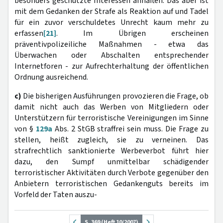
besonders geschützte Interessen anhaften. Das aber ist
mit dem Gedanken der Strafe als Reaktion auf und Tadel
für ein zuvor verschuldetes Unrecht kaum mehr zu
erfassen
[21]
. Im Übrigen erscheinen
präventivpolizeiliche Maßnahmen - etwa das
Überwachen oder Abschalten entsprechender
Internetforen - zur Aufrechterhaltung der öffentlichen
Ordnung ausreichend.
c)
Die bisherigen Ausführungen provozieren die Frage, ob
damit nicht auch das Werben von Mitgliedern oder
Unterstützern für terroristische Vereinigungen im Sinne
von §
129a
Abs. 2 StGB straffrei sein muss. Die Frage zu
stellen, heißt zugleich, sie zu verneinen. Das
strafrechtlich sanktionierte Werbeverbot führt hier
dazu, den Sumpf unmittelbar schädigender
terroristischer Aktivitäten durch Verbote gegenüber den
Anbietern terroristischen Gedankenguts bereits im
Vorfeld der Taten auszu-
S. 369 (Heft 10/2007)