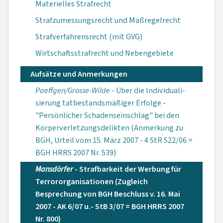
Materielles Strafrecht
Strafzumessungsrecht und Maßregelrecht
Strafverfahrensrecht (mit GVG)
Wirtschaftsstrafrecht und Nebengebiete
Aufsätze und Anmerkungen
Paeffgen/Grosse-Wilde
- Über die Individuali­
sierung tatbestands­mäßiger Erfolge -
"Persönlicher Scha­denseinschlag" bei den
Körperverletzungsde­likten (Anmerkung zu
BGH, Urteil vom 15. März 2007 - 4 StR 522/06 =
BGH HRRS 2007 Nr. 539)
Mansdörfer
- Strafbarkeit der Wer­bung für
Terroror­ganisationen (Zugleich
Besprechung von BGH Beschluss v. 16. Mai
2007 - AK 6/07 u.- StB 3/07 = BGH HRRS 2007
Nr. 800)