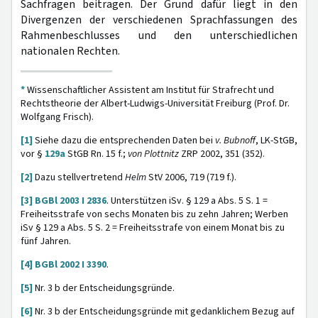
Sachfragen beitragen. Der Grund dafür liegt in den
Divergenzen der verschiedenen Sprachfassungen des
Rahmenbeschlusses und den unterschiedlichen
nationalen Rechten.
*
Wissenschaftlicher Assistent am Institut für Strafrecht und
Rechtstheorie der Albert-Ludwigs-Universität Freiburg (Prof. Dr.
Wolfgang Frisch).
[1]
Siehe dazu die entsprechenden Daten bei
v. Bubnoff
, LK-StGB,
vor §
129a
StGB Rn. 15 f.;
von Plottnitz
ZRP 2002, 351 (352).
[2]
Dazu stellvertretend
Helm
StV 2006, 719 (719 f.).
[3]
BGBl 2003 I 2836
. Unterstützen iSv. § 129 a Abs. 5 S. 1 =
Freiheitsstrafe von sechs Monaten bis zu zehn Jahren; Werben
iSv § 129 a Abs. 5 S. 2 = Freiheitsstrafe von einem Monat bis zu
fünf Jahren.
[4]
BGBl 2002 I 3390
.
[5]
Nr. 3 b der Entscheidungsgründe.
[6]
Nr. 3 b der Entscheidungsgründe mit gedanklichem Bezug auf