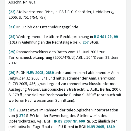
Abschn. Rn. 86a.
[22]
Stellvertretend
Böse
, in: FS f. F. C. Schröder, Heidelberg,
2006, S. 751 (754, 757).
[23]
Nr. 3 c bb der Entscheidungsgründe.
[24]
Weitergehend die ältere Rechtsprechung in
BGHSt 29, 99
(101) in Anlehnung an die Rechtslage bei §
257
StGB.
[25]
Rahmenbeschluss des Rates vom 13. Juni 2002 zur
Terrorismusbekämpfung (2002/475/JI) ABl. L 164/3 vom 22. Juni
2002.
[26]
EuGH
NJW 2005, 2839
unter anderem mit ablehnender Anm.
Hillgruber
JZ 2005, 841 und mit zustimmender Anm.
Herrmann
EuZW 2005, 436; grundlegend zur rahmenbeschlusskonformen
Auslegung
Hecker
, Europäisches Strafrecht, 2. Aufl., Berlin, 2007,
S. 379 ff., speziell zur Rechtssache Pupino S. 380 ff. (dort auch mit
weiteren Nachweisen zum Schrifttum).
[27]
Zuletzt etwa im Rahmen der teleologischen Interpretation
von §
274
StPO bei der Bewertung des Stellenwerts des
Opferschutzes, vgl. BGH
HRRS 2007 Nr. 600
Rn. 52; ähnlich der
methodische Zugriff auf das EU-Recht in BGH
NJW 2005, 1519