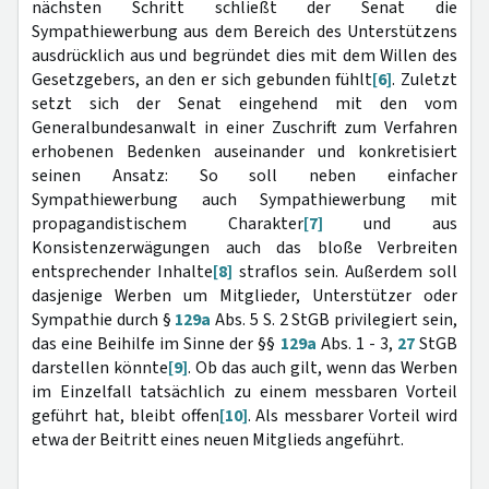
nächsten Schritt schließt der Senat die
Sympathiewerbung aus dem Bereich des Unterstützens
ausdrücklich aus und begründet dies mit dem Willen des
Gesetzgebers, an den er sich gebunden fühlt
[6]
. Zuletzt
setzt sich der Senat eingehend mit den vom
Generalbundesanwalt in einer Zuschrift zum Verfahren
erhobenen Bedenken auseinander und konkretisiert
seinen Ansatz: So soll neben einfacher
Sympathiewerbung auch Sympathiewerbung mit
propagandistischem Charakter
[7]
und aus
Konsistenzerwägungen auch das bloße Verbreiten
entsprechender Inhalte
[8]
straflos sein. Außerdem soll
dasjenige Werben um Mitglieder, Unterstützer oder
Sympathie durch §
129a
Abs. 5 S. 2 StGB privilegiert sein,
das eine Beihilfe im Sinne der §§
129a
Abs. 1 - 3,
27
StGB
darstellen könnte
[9]
. Ob das auch gilt, wenn das Werben
im Einzelfall tatsächlich zu einem messbaren Vorteil
geführt hat, bleibt offen
[10]
. Als messbarer Vorteil wird
etwa der Beitritt eines neuen Mitglieds angeführt.