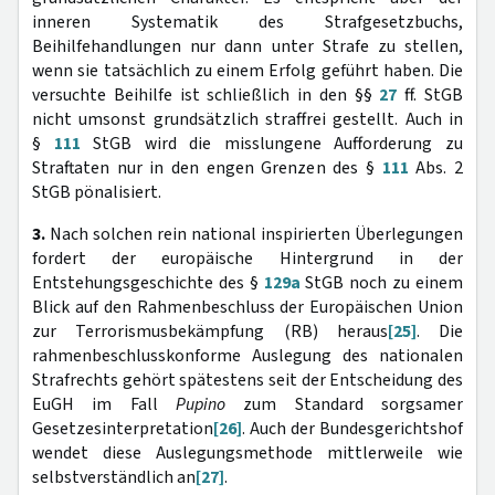
inneren Systematik des Strafgesetzbuchs,
Beihilfehandlungen nur dann unter Strafe zu stellen,
wenn sie tatsächlich zu einem Erfolg geführt haben. Die
versuchte Beihilfe ist schließlich in den §§
27
ff. StGB
nicht umsonst grundsätzlich straffrei gestellt. Auch in
§
111
StGB wird die misslungene Aufforderung zu
Straftaten nur in den engen Grenzen des §
111
Abs. 2
StGB pönalisiert.
3.
Nach solchen rein national inspirierten Überlegungen
fordert der europäische Hintergrund in der
Entstehungsgeschichte des §
129a
StGB noch zu einem
Blick auf den Rahmenbeschluss der Europäischen Union
zur Terrorismusbekämpfung (RB) heraus
[25]
. Die
rahmenbeschlusskonforme Auslegung des nationalen
Strafrechts gehört spätestens seit der Entscheidung des
EuGH im Fall
Pupino
zum Standard sorgsamer
Gesetzesinterpretation
[26]
. Auch der Bundesgerichtshof
wendet diese Auslegungsmethode mittlerweile wie
selbstverständlich an
[27]
.