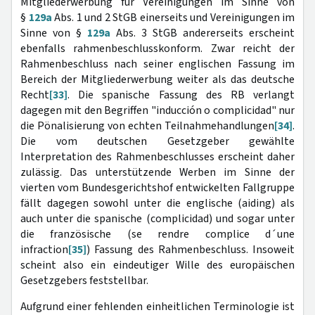
Mitgliederwerbung für Vereinigungen im Sinne von
§
129a
Abs. 1 und 2 StGB einerseits und Vereinigungen im
Sinne von §
129a
Abs. 3 StGB andererseits erscheint
ebenfalls rahmenbeschlusskonform. Zwar reicht der
Rahmenbeschluss nach seiner englischen Fassung im
Bereich der Mitgliederwerbung weiter als das deutsche
Recht
[33]
. Die spanische Fassung des RB verlangt
dagegen mit den Begriffen "inducción o complicidad" nur
die Pönalisierung von echten Teilnahmehandlungen
[34]
.
Die vom deutschen Gesetzgeber gewählte
Interpretation des Rahmenbeschlusses erscheint daher
zulässig. Das unterstützende Werben im Sinne der
vierten vom Bundesgerichtshof entwickelten Fallgruppe
fällt dagegen sowohl unter die englische (aiding) als
auch unter die spanische (complicidad) und sogar unter
die französische (se rendre complice d´une
infraction
[35]
) Fassung des Rahmenbeschluss. Insoweit
scheint also ein eindeutiger Wille des europäischen
Gesetzgebers feststellbar.
Aufgrund einer fehlenden einheitlichen Terminologie ist