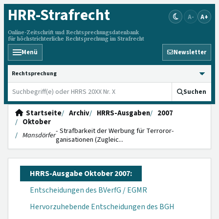
HRR
-Strafrecht
A-
A+
Online-Zeitschrift und Rechtsprechungsdatenbank
für höchstrichterliche Rechtsprechung im Strafrecht
Menü
Newsletter
HRRS durchsuchen
Suchen
Startseite
Archiv
HRRS-Ausgaben
2007
Oktober
- Strafbarkeit der Wer­bung für Terroror­
Mansdörfer
ganisationen (Zugleic...
HRRS-Ausgabe Oktober 2007:
Entscheidungen des BVerfG / EGMR
Hervorzuhebende Entscheidungen des BGH