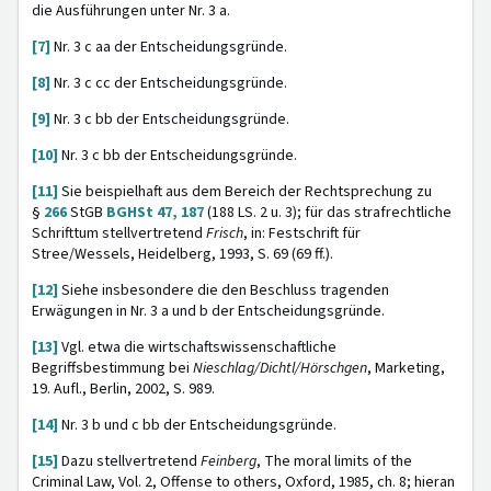
die Ausführungen unter Nr. 3 a.
[7]
Nr. 3 c aa der Entscheidungsgründe.
[8]
Nr. 3 c cc der Entscheidungsgründe.
[9]
Nr. 3 c bb der Entscheidungsgründe.
[10]
Nr. 3 c bb der Entscheidungsgründe.
[11]
Sie beispielhaft aus dem Bereich der Rechtsprechung zu
§
266
StGB
BGHSt 47, 187
(188 LS. 2 u. 3); für das strafrechtliche
Schrifttum stellvertretend
Frisch
, in: Festschrift für
Stree/Wessels, Heidelberg, 1993, S. 69 (69 ff.).
[12]
Siehe insbesondere die den Beschluss tragenden
Erwägungen in Nr. 3 a und b der Entscheidungsgründe.
[13]
Vgl. etwa die wirtschaftswissenschaftliche
Begriffsbestimmung bei
Nieschlag/Dichtl/Hörschgen
, Marketing,
19. Aufl., Berlin, 2002, S. 989.
[14]
Nr. 3 b und c bb der Entscheidungsgründe.
[15]
Dazu stellvertretend
Feinberg
, The moral limits of the
Criminal Law, Vol. 2, Offense to others, Oxford, 1985, ch. 8; hieran