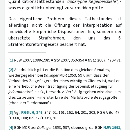
Qualifikationstatbeständen "
apokryphe Regelbeispiele
", -
was es eigentlich unbedingt zu vermeiden gölte.
Das eigentliche Problem dieses Tatbestandes ist
allerdings nicht die Öffnung der Interpretation auf
individuelle körperliche Dispositionen hin, sondern der
übersetzte Strafrahmen, den uns das 6.
Strafrechtsreformgesetz beschert hat.
[1]
NJW 2007, 1988-1989 = StV 2007, 353-354 = NStZ 2007, 470-471.
[2]
Ausdrücklich gibt er die Position des gleichen Senates,
wiedergegeben bei
Dallinger
MDR 1953, 597, auf, dass der
Verlust des Zeigefingers der eines wichtigen Gliedes ist, weil er
eine "erhebliche Beeinträchtigung der Lebensbetätigung für
jedermann
ist", a.a.O., Hervorh. v. Verf. Aufgegeben wird also - um
dies zu betonen - in erster Linie der Maßstab/die Bezugsgröße
(eben. der "Jedermann").
[3]
Vgl.
RGSt 6, 346
, 347; 62, 161, 162; 64, 201, 202; RG GA Bd. 47
(1900), 168; Bd. 52 (1905), 91.
[4]
BGH MDR bei
Dallinger
1953, 597; ebenso grds. BGH
NJW 1991,