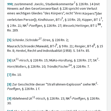
7
990
; zustimmend:
Joecks
, Studienkommentar
§ 226 Rn. 14 (mit
Hinweis auf den Gesetzeswortlaut: § 226 spricht vom Verlust
eines wichtigen Gliedes "des Körpers", nicht "
ihres
Körpers"[der
3
3
verletzten Person]);
Kindhäuser
, BT-I
, § 10 Rn. 25;
Küpper
, BT 1
,
2
30
§ 2 Rn. 21; NK
-
Paeffgen
, § 226 Rn. 27;
Wessels
/
Hettinger,
BT-1
,
Rn. 289.
27
[5]
Schönke
/
Schröder
-
Stree
, § 226 Rn. 2;
9
8
Maurach/
Schroeder
/Maiwald, BT-I
, § 9 Rn. 21;
Rengier
, BT-II
, § 15
Rn. 8;
Henkel
, Recht und Individualität (1958). S. 54 Fn. 85.
11
7
[6]
LK
-
Hirsch
,
§ 226 Rn. 15; MüKo-
Hardtung
, § 226 Rn. 27; SK
-
54
Horn
/
Wolters
,
§ 226 Rn. 10;
Tröndle
/
Fischer
, § 226 Rn. 7.
[7]
Rn. 10.
2
[8]
Zur Geschichte dieser "Strafrahmen-Explosion" siehe NK
-
Paeffgen
, § 226 Rn. 1 f.
11
2
[9]
Ablehnend LK
-
Hirsch
, § 226 Rn. 15; NK
-
Paeffgen
, § 226 Rn.
30.