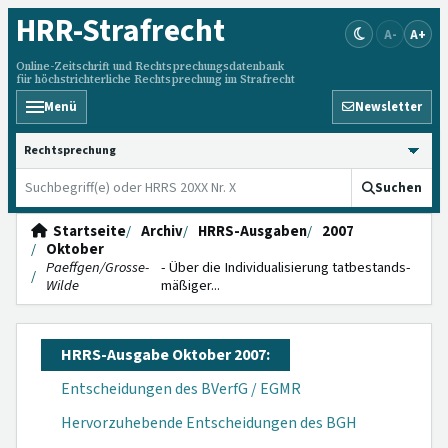
HRR
-Strafrecht
A-
A+
Online-Zeitschrift und Rechtsprechungsdatenbank
für höchstrichterliche Rechtsprechung im Strafrecht
Menü
Newsletter
HRRS durchsuchen
Suchen
Startseite
Archiv
HRRS-Ausgaben
2007
Oktober
Paeffgen/Grosse-
- Über die Individuali­sierung tatbestands­
Wilde
mäßiger...
HRRS-Ausgabe Oktober 2007:
Entscheidungen des BVerfG / EGMR
Hervorzuhebende Entscheidungen des BGH