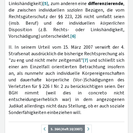
Linkshändigkeit)
[5]
, zum anderen eine
differenzierende
,
die zwischen individuellen
sozialen
Bezügen, die vom
Rechtsgüterschutz der §§ 223, 226 nicht umfaßt seien
(insb. Beruf) und der individuellen
körperlichen
Disposition (z.B. Rechts- oder Linkshändigkeit,
Vorschädigung) unterscheidet.
[6]
II. In seinem Urteil vom 15. März 2007 verwirft der 4.
Strafsenat ausdrücklich die bisherige Rechtsprechung als
"zu eng und nicht mehr zeitgemäß"
[7]
und schließt sich
einer am Einzelfall orientierten Betrachtung insofern
an, als nunmehr auch individuelle Körpereigenschaften
und dauerhafte körperliche (Vor-)Schädigungen des
Verletzten für § 226 I Nr. 2 zu berücksichtigen seien. Der
BGH nimmt (weil dies in concreto nicht
entscheidungserheblich war) in dem angezogenen
Judikat allerdings nicht dazu Stellung, ob er auch soziale
Sonderfähigkeiten einbeziehen will.
S. 364 (Heft 10/2007)