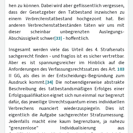
hen zu können. Dabei wird aber geflissentlich vergessen,
dass der Gesetzgeber den Tatbestand inzwischen zu
einem
Verbrechens
tatbestand hochgezont hat. Bei
anderen Verbrechenstatbeständen täten wir uns mit
dieser scheinbar unbegrenzten Auslegungs-
Abschüssigkeit schwer
[33]
- hoffentlich.
Insgesamt werden viele das Urteil des 4. Strafsenats
sachgerecht finden - und fraglos ist es sicher vertretbar.
Aber es ist spannungsreicher im Hinblick auf die
Anforderungen des Verfassungsrechtssatzes des Art.
103
II GG, als dies in der Entscheidungs-Begründung zum
Ausdruck kommt.
[34]
Die notwendigerweise abstrakte
Beschreibung des tatbestandsmäßigen Erfolges einer
Erfolgsqualifikation eignet sich nun einmal nur begrenzt
dafür, das jeweilige Unrechtsquantum eines individuellen
Verbrechens nuanciert wiederzuspiegeln. Dies ist
eigentlich die Aufgabe sachgerechter Strafzumessung.
Jedenfalls macht eine kaum begrenzbare, ja nahezu
"grenzenlose" Individualisierung aus