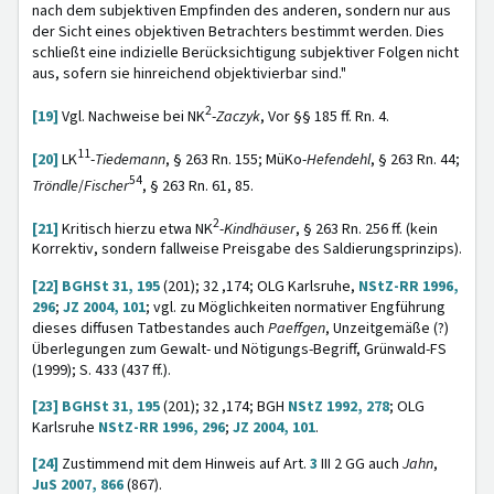
nach dem subjektiven Empfinden des anderen, sondern nur aus
der Sicht eines objektiven Betrachters bestimmt werden. Dies
schließt eine indizielle Berücksichtigung subjektiver Folgen nicht
aus, sofern sie hinreichend objektivierbar sind."
2
[19]
Vgl. Nachweise bei NK
-
Zaczyk
,
Vor §§ 185 ff. Rn. 4.
11
[20]
LK
-
Tiedemann
, § 263 Rn. 155; MüKo-
Hefendehl
,
§ 263 Rn. 44;
54
Tröndle
/
Fischer
, § 263 Rn. 61, 85.
2
[21]
Kritisch hierzu etwa NK
-
Kindhäuser
, § 263 Rn. 256 ff. (kein
Korrektiv, sondern fallweise Preisgabe des Saldierungsprinzips).
[22]
BGHSt 31, 195
(201); 32 ,174; OLG Karlsruhe,
NStZ-RR 1996,
296
;
JZ 2004, 101
; vgl. zu Möglichkeiten normativer Engführung
dieses diffusen Tatbestandes auch
Paeffgen
, Unzeitgemäße (?)
Überlegungen zum Gewalt- und Nötigungs-Begriff, Grünwald-FS
(1999); S. 433 (437 ff.).
[23]
BGHSt 31, 195
(201); 32 ,174; BGH
NStZ 1992, 278
; OLG
Karlsruhe
NStZ-RR 1996, 296
;
JZ 2004, 101
.
[24]
Zustimmend mit dem Hinweis auf Art.
3
III 2 GG auch
Jahn
,
JuS 2007, 866
(867).