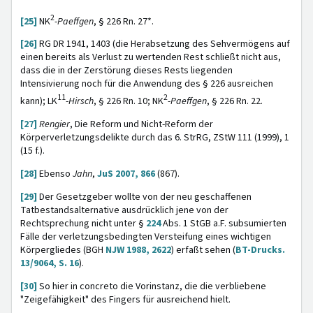
2
[25]
NK
-
Paeffgen
, § 226 Rn. 27*.
[26]
RG DR 1941, 1403 (die Herabsetzung des Sehvermögens auf
einen bereits als Verlust zu wertenden Rest schließt nicht aus,
dass die in der Zerstörung dieses Rests liegenden
Intensivierung noch für die Anwendung des § 226 ausreichen
11
2
kann); LK
-
Hirsch
,
§ 226 Rn. 10; NK
-
Paeffgen
,
§ 226 Rn. 22.
[27]
Rengier
, Die Reform und Nicht-Reform der
Körperverletzungsdelikte durch das 6. StrRG, ZStW 111 (1999), 1
(15 f.).
[28]
Ebenso
Jahn
,
JuS 2007, 866
(867).
[29]
Der Gesetzgeber wollte von der neu geschaffenen
Tatbestandsalternative ausdrücklich jene von der
Rechtsprechung nicht unter §
224
Abs. 1 StGB a.F. subsumierten
Fälle der verletzungsbedingten Versteifung eines wichtigen
Körpergliedes (BGH
NJW 1988, 2622
) erfaßt sehen (
BT-Drucks.
13/9064, S. 16
).
[30]
So hier in concreto die Vorinstanz, die die verbliebene
"Zeigefähigkeit" des Fingers für ausreichend hielt.