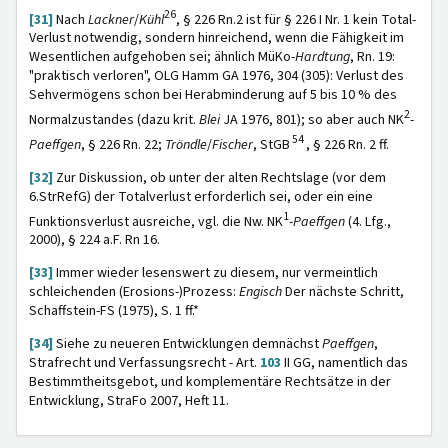
26
[31]
Nach
Lackner
/
Kühl
, § 226 Rn.2 ist für § 226 I Nr. 1 kein Total-
Verlust notwendig, sondern hinreichend, wenn die Fähigkeit im
Wesentlichen aufgehoben sei; ähnlich MüKo-
Hardtung
, Rn. 19:
"praktisch verloren", OLG Hamm GA 1976, 304 (305): Verlust des
Sehvermögens schon bei Herabminderung auf 5 bis 10 % des
2
Normalzustandes (dazu krit.
Blei
JA 1976, 801); so aber auch NK
-
54
Paeffgen
, § 226 Rn. 22;
Tröndle
/
Fischer
,
StGB
, § 226 Rn. 2 ff.
[32]
Zur Diskussion, ob unter der alten Rechtslage (vor dem
6.StrRefG) der Totalverlust erforderlich sei, oder ein eine
1
Funktionsverlust ausreiche, vgl. die Nw. NK
-
Paeffgen
(4. Lfg.,
2000), § 224 a.F. Rn 16.
[33]
Immer wieder lesenswert zu diesem, nur vermeintlich
schleichenden (Erosions-)Prozess:
Engisch
Der nächste Schritt,
Schaffstein-FS (1975), S. 1 ff.*
[34]
Siehe zu neueren Entwicklungen demnächst
Paeffgen
,
Strafrecht und Verfassungsrecht - Art.
103
II GG, namentlich das
Bestimmtheitsgebot, und komplementäre Rechtsätze in der
Entwicklung, StraFo 2007, Heft 11.