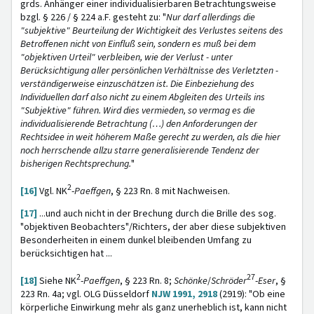
grds. Anhänger einer individualisierbaren Betrachtungsweise
bzgl. § 226 / § 224 a.F. gesteht zu: "
Nur darf allerdings die
"subjektive" Beurteilung der Wichtigkeit des Verlustes seitens des
Betroffenen nicht von Einfluß sein, sondern es muß bei dem
"objektiven Urteil" verbleiben, wie der Verlust - unter
Berücksichtigung aller persönlichen Verhältnisse des Verletzten -
verständigerweise einzuschätzen ist. Die Einbeziehung des
Individuellen darf also nicht zu einem Abgleiten des Urteils ins
"Subjektive" führen. Wird dies vermieden, so vermag es die
individualisierende Betrachtung (…) den Anforderungen der
Rechtsidee in weit höherem Maße gerecht zu werden, als die hier
noch herrschende allzu starre generalisierende Tendenz der
bisherigen Rechtsprechung.
"
2
[16]
Vgl. NK
-
Paeffgen
,
§ 223 Rn. 8 mit Nachweisen.
[17]
...und auch nicht in der Brechung durch die Brille des sog.
"objektiven Beobachters"/Richters, der aber diese subjektiven
Besonderheiten in einem dunkel bleibenden Umfang zu
berücksichtigen hat ...
2
27
[18]
Siehe NK
-
Paeffgen
, § 223 Rn. 8;
Schönke
/
Schröder
-
Eser
, §
223 Rn. 4a; vgl. OLG Düsseldorf
NJW 1991, 2918
(2919): "Ob eine
körperliche Einwirkung mehr als ganz unerheblich ist, kann nicht