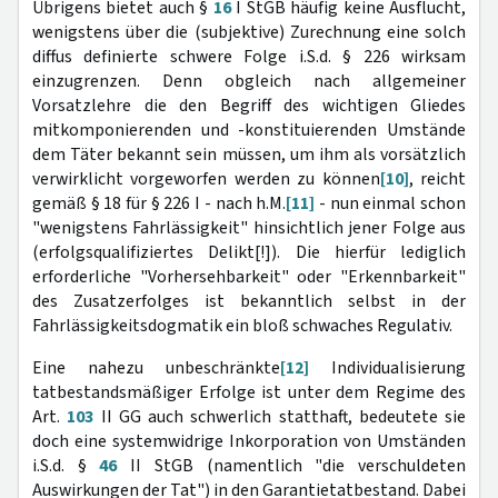
Übrigens bietet auch §
16
I StGB häufig keine Ausflucht,
wenigstens über die (subjektive) Zurechnung eine solch
diffus definierte schwere Folge i.S.d. § 226 wirksam
einzugrenzen. Denn obgleich nach allgemeiner
Vorsatzlehre die den Begriff des wichtigen Gliedes
mitkomponierenden und -konstituierenden Umstände
dem Täter bekannt sein müssen, um ihm als vorsätzlich
verwirklicht vorgeworfen werden zu können
[10]
, reicht
gemäß § 18 für § 226 I - nach h.M.
[11]
- nun einmal schon
"wenigstens Fahrlässigkeit" hinsichtlich jener Folge aus
(erfolgsqualifiziertes Delikt[!]). Die hierfür lediglich
erforderliche "Vorhersehbarkeit" oder "Erkennbarkeit"
des Zusatzerfolges ist bekanntlich selbst in der
Fahrlässigkeitsdogmatik ein bloß schwaches Regulativ.
Eine nahezu unbeschränkte
[12]
Individualisierung
tatbestandsmäßiger Erfolge ist unter dem Regime des
Art.
103
II GG auch schwerlich statthaft, bedeutete sie
doch eine systemwidrige Inkorporation von Umständen
i.S.d. §
46
II StGB (namentlich "die verschuldeten
Auswirkungen der Tat") in den Garantietatbestand. Dabei