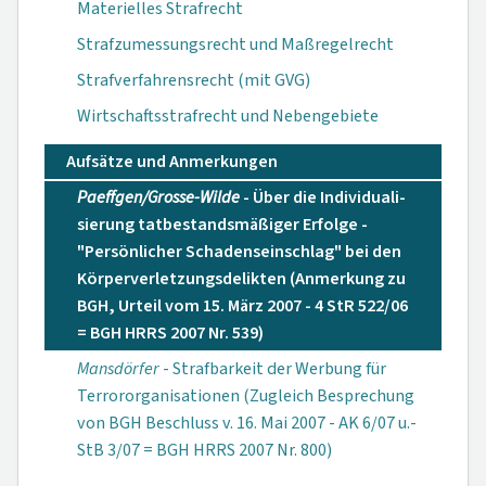
Materielles Strafrecht
Strafzumessungsrecht und Maßregelrecht
Strafverfahrensrecht (mit GVG)
Wirtschaftsstrafrecht und Nebengebiete
Aufsätze und Anmerkungen
Paeffgen/Grosse-Wilde
- Über die Individuali­
sierung tatbestands­mäßiger Erfolge -
"Persönlicher Scha­denseinschlag" bei den
Körperverletzungsde­likten (Anmerkung zu
BGH, Urteil vom 15. März 2007 - 4 StR 522/06
= BGH HRRS 2007 Nr. 539)
Mansdörfer
- Strafbarkeit der Wer­bung für
Terroror­ganisationen (Zugleich Besprechung
von BGH Beschluss v. 16. Mai 2007 - AK 6/07 u.-
StB 3/07 = BGH HRRS 2007 Nr. 800)