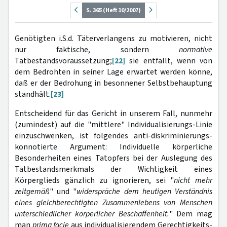
S. 365 (Heft 10/2007)
Genötigten i.S.d. Täterverlangens zu motivieren, nicht
nur faktische, sondern
normative
Tatbestandsvoraussetzung;
[22]
sie entfällt, wenn von
dem Bedrohten in seiner Lage erwartet werden könne,
daß er der Bedrohung in besonnener Selbstbehauptung
standhält.
[23]
Entscheidend für das Gericht in unserem Fall, nunmehr
(zumindest) auf die "mittlere" Individualisierungs-Linie
einzuschwenken, ist folgendes anti-diskriminierungs-
konnotierte Argument: Individuelle körperliche
Besonderheiten eines Tatopfers bei der Auslegung des
Tatbestandsmerkmals der Wichtigkeit eines
Körperglieds gänzlich zu ignorieren, sei "
nicht mehr
zeitgemäß
" und "
widerspräche dem heutigen Verständnis
eines gleichberechtigten Zusammenlebens von Menschen
unterschiedlicher körperlicher Beschaffenheit.
" Dem mag
man
prima facie
aus individualisierendem Gerechtigkeits-