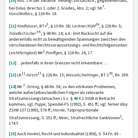
[10]
Abs. 1 in der Variante "bedingt vorsätzlich", gegebenenfalls,
7
bei Dolus directus 1. oder 2. Grades, Abs. 2; vgl. SK
-
Horn
/
Wolters
, § 226 Rn. 18.
3
26
[11]
Kindhäuser
, BT-I
, § 10 Rn. 38;
Lackner
/
Kühl
,
§ 226 Rn. 5;
54
Tröndle
/
Fischer
, § 46 Rn. 14; a.A.: (mit Rücksicht auf die
anderenfalls nicht zu bewältigenden Spannungen zwischen den
verschiedenen Rechtsvoraussetzungs- und Rechtsfolgenseiten:
2
Leichtfertigkeit
) NK
-
Paeffgen
, § 226 Rn. 16, 17.
[12]
…jedenfalls in ihren Grenzen nicht erkennbare …
11
11
30
[13]
LK
-
Hirsch
§ 226 Rn. 15;
Wessels
/
Hettinger
, BT-1
, Rn. 289.
2
[14]
NK
-
Streng
, § 46 Rn. 58; zu den intrikaten Problemen,
welche außertatbestandlichen Folgen als relevante
Strafzumessungstatsachen i.S.v. §
46
II 2 StGB in Betracht
kommen, vgl.
Puppe
, Spendel-FS (1992), S. 451 ff.; vgl. ferner
Bloy
ZStW 107 (1995), 576 ff.;
Hörnle
, Tatproportionale
2
Strafzumessung, S. 251 ff.;
Meier
, Strafrechtliche Sanktionen
,
174 f.
[15]
Auch
Henkel
, Recht und Individualität (1958), S. 54 Fn. 85 -