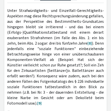
Unter Strafwürdigkeits- und Einzelfall-Gerechtigkeits-
Aspekten mag diese Rechtsprechungsänderung gefallen,
aus der Perspektive des Bestimmtheits-Grundsatzes
hingegen bleibt sie irritierend - und das bei einem
(Erfolgs-)Qualifikationstatbestand mit einem derart
exuberanten Strafrahmen (im Falle des Abs. 1: ein bis
zehn, beim Abs. 2 sogar: drei bis fünfzehn Jahre
[8]
). Denn
jedenfalls eine "soziale Funktionen" einbeziehende
Betrachtungsweise hinge von einer unüberschaubaren
Komponenten-Vielfalt ab (Beispiel: Hat sich der
Künstler vielleicht schon zur Ruhe gesetzt?; Soll ein Zeh
für den Zirkusartisten [Seiltänzer]o. Ballettänzer auch
erfaßt werden?). Konsequenz wäre zudem, auch bei den
anderen Fällen des Folgenkatalogs des § 226 individuelle
soziale Funktionen tatbestandlich in den Blick zu
nehmen (z.B. bei Nr. 3 - der dauernden Entstellung - die
kleine Narbe im Gesicht oder am Dekolleté beim
Fotomodell usw.).
[9]