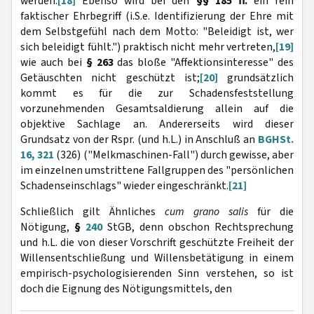
werden.
[18]
Ebenso wird bei den
§§ 185 ff.
ein rein
faktischer Ehrbegriff (i.S.e. Identifizierung der Ehre mit
dem Selbstgefühl nach dem Motto: "Beleidigt ist, wer
sich beleidigt fühlt.") praktisch nicht mehr vertreten,
[19]
wie auch bei
§ 263
das bloße "Affektionsinteresse" des
Getäuschten nicht geschützt ist;
[20]
grundsätzlich
kommt es für die zur Schadensfeststellung
vorzunehmenden Gesamtsaldierung allein auf die
objektive Sachlage an. Andererseits wird dieser
Grundsatz von der Rspr. (und h.L.) in Anschluß an
BGHSt.
16, 321
(326) ("Melkmaschinen-Fall") durch gewisse, aber
im einzelnen umstrittene Fallgruppen des "persönlichen
Schadenseinschlags" wieder eingeschränkt.
[21]
Schließlich gilt Ähnliches
cum grano salis
für die
Nötigung,
§
240
StGB, denn obschon Rechtsprechung
und h.L. die von dieser Vorschrift geschützte Freiheit der
Willensentschließung und Willensbetätigung in einem
empirisch-psychologisierenden Sinn verstehen, so ist
doch die Eignung des Nötigungsmittels, den