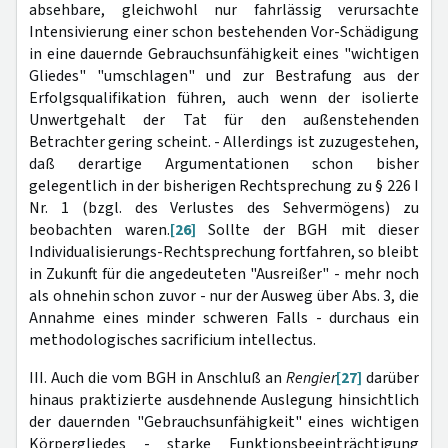
absehbare, gleichwohl nur fahrlässig verursachte
Intensivierung einer schon bestehenden Vor-Schädigung
in eine dauernde Gebrauchsunfähigkeit eines "wichtigen
Gliedes" "umschlagen" und zur Bestrafung aus der
Erfolgsqualifikation führen, auch wenn der isolierte
Unwertgehalt der Tat für den außenstehenden
Betrachter gering scheint. - Allerdings ist zuzugestehen,
daß derartige Argumentationen schon bisher
gelegentlich in der bisherigen Rechtsprechung zu § 226 I
Nr. 1 (bzgl. des Verlustes des Sehvermögens) zu
beobachten waren.
[26]
Sollte der BGH mit dieser
Individualisierungs-Rechtsprechung fortfahren, so bleibt
in Zukunft für die angedeuteten "Ausreißer" - mehr noch
als ohnehin schon zuvor - nur der Ausweg über Abs. 3, die
Annahme eines minder schweren Falls - durchaus ein
methodologisches sacrificium intellectus.
III. Auch die vom BGH in Anschluß an
Rengier
[27]
darüber
hinaus praktizierte ausdehnende Auslegung hinsichtlich
der dauernden "Gebrauchsunfähigkeit" eines wichtigen
Körpergliedes - starke Funktionsbeeinträchtigung