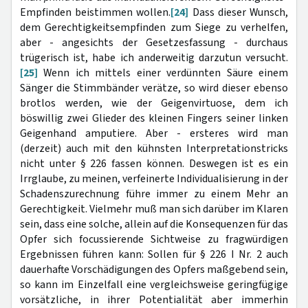
Empfinden beistimmen wollen.
[24]
Dass dieser Wunsch,
dem Gerechtigkeitsempfinden zum Siege zu verhelfen,
aber - angesichts der Gesetzesfassung - durchaus
trügerisch ist, habe ich anderweitig darzutun versucht.
[25]
Wenn ich mittels einer verdünnten Säure einem
Sänger die Stimmbänder verätze, so wird dieser ebenso
brotlos werden, wie der Geigenvirtuose, dem ich
böswillig zwei Glieder des kleinen Fingers seiner linken
Geigenhand amputiere. Aber - ersteres wird man
(derzeit) auch mit den kühnsten Interpretationstricks
nicht unter § 226 fassen können. Deswegen ist es ein
Irrglaube, zu meinen, verfeinerte Individualisierung in der
Schadenszurechnung führe immer zu einem Mehr an
Gerechtigkeit. Vielmehr muß man sich darüber im Klaren
sein, dass eine solche, allein auf die Konsequenzen für das
Opfer sich focussierende Sichtweise zu fragwürdigen
Ergebnissen führen kann: Sollen für § 226 I Nr. 2 auch
dauerhafte Vorschädigungen des Opfers maßgebend sein,
so kann im Einzelfall eine vergleichsweise geringfügige
vorsätzliche, in ihrer Potentialität aber immerhin