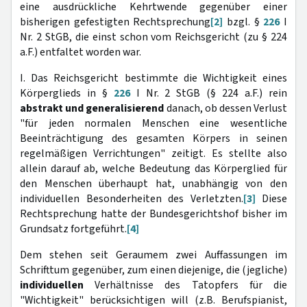
eine ausdrückliche Kehrtwende gegenüber einer
bisherigen gefestigten Rechtsprechung
[2]
bzgl. §
226
I
Nr. 2 StGB, die einst schon vom Reichsgericht (zu § 224
a.F.) entfaltet worden war.
I. Das Reichsgericht bestimmte die Wichtigkeit eines
Körperglieds in §
226
I Nr. 2 StGB (§ 224 a.F.) rein
abstrakt und generalisierend
danach, ob dessen Verlust
"für jeden normalen Menschen eine wesentliche
Beeinträchtigung des gesamten Körpers in seinen
regelmäßigen Verrichtungen" zeitigt. Es stellte also
allein darauf ab, welche Bedeutung das Körperglied für
den Menschen überhaupt hat, unabhängig von den
individuellen Besonderheiten des Verletzten.
[3]
Diese
Rechtsprechung hatte der Bundesgerichtshof bisher im
Grundsatz fortgeführt.
[4]
Dem stehen seit Geraumem zwei Auffassungen im
Schrifttum gegenüber, zum einen diejenige, die (jegliche)
individuellen
Verhältnisse des Tatopfers für die
"Wichtigkeit" berücksichtigen will (z.B. Berufspianist,