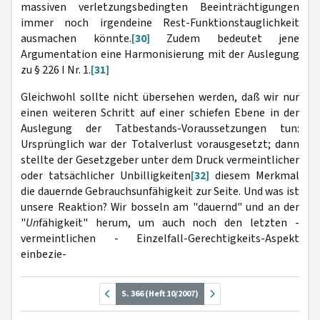
massiven verletzungsbedingten Beeinträchtigungen
immer noch irgendeine Rest-Funktionstauglichkeit
ausmachen könnte.
[30]
Zudem bedeutet jene
Argumentation eine Harmonisierung mit der Auslegung
zu § 226 I Nr. 1.
[31]
Gleichwohl sollte nicht übersehen werden, daß wir nur
einen weiteren Schritt auf einer schiefen Ebene in der
Auslegung der Tatbestands-Voraussetzungen tun:
Ursprünglich war der Totalverlust vorausgesetzt; dann
stellte der Gesetzgeber unter dem Druck vermeintlicher
oder tatsächlicher Unbilligkeiten
[32]
diesem Merkmal
die dauernde Gebrauchsunfähigkeit zur Seite. Und was ist
unsere Reaktion? Wir bosseln am "dauernd" und an der
"
Un
fähigkeit" herum, um auch noch den letzten -
vermeintlichen - Einzelfall-Gerechtigkeits-Aspekt
einbezie-
S. 366 (Heft 10/2007)