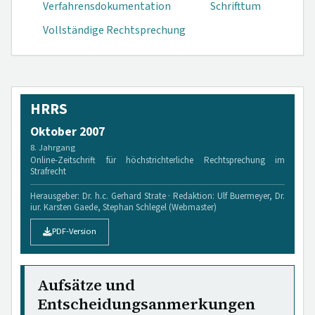
Verfahrensdokumen­tation
Schrifttum
Vollständige Rechtsprechung
HRRS
Oktober 2007
8. Jahrgang
Online-Zeitschrift für höchstrichterliche Rechtsprechung im
Strafrecht
Herausgeber: Dr. h.c. Gerhard Strate · Redaktion: Ulf Buermeyer, Dr.
iur. Karsten Gaede, Stephan Schlegel (Webmaster)
PDF-Version
Aufsätze und
Entscheidungsanmerkungen