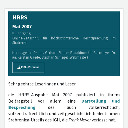
HRRS
Mai 2007
8. Jahrgang
Online-Zeitschrift für höchstrichterliche Rechtsprechung im
Strafrecht
Herausgeber: Dr. h.c. Gerhard Strate · Redaktion: Ulf Buermeyer, Dr.
iur. Karsten Gaede, Stephan Schlegel (Webmaster)
PDF-Version
Sehr geehrte Leserinnen und Leser,
die HRRS-Ausgabe Mai 2007 publiziert in ihrem
Beitragsteil vor allem eine
Darstellung und
Besprechung
des auch völkerrechtlich,
volkerstrafrechtlich und zeitgeschichtlich bedeutsamen
Srebrenica-Urteils des IGH, die
Frank Meyer
verfasst hat.