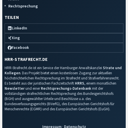
Rechtsprechung
TEILEN
LinkedIn
Xing
Facebook
HRR-STRAFRECHT.DE
HRR-Strafrecht.de ist ein Service der Hamburger Anwaltskanzlei
Strate und
Kollegen
. Das Projekt bietet einen kostenlosen Zugang zur aktuellen
höchstrichterlichen Rechtsprechung im Strafrecht und Strafverfahrensrecht.
Es besteht aus der juristischen Fachzeitschrift
HRRS
, einem monatlichen
Newsletter
und einer
Rechtsprechungs-Datenbank
mit der
vollständigen strafrechtlichen Rechtsprechung des Bundesgerichtshofs
(BGH) und ausgewählter Urteile und Beschlüsse u.a. des
Bundesverfassungsgerichts (BVerfG), des Europäischen Gerichtshofs für
Menschenrechte (EGMR) und des Europäischen Gerichtshofs (EuGH).
Impressum
·
Datenschutz