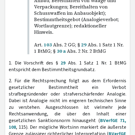
Anbau; Bereithalten von Waage und
Verpackungen; Bereithalten von
Schusswaffen im Anbauobjekt);
Bestimmtheitsgebot (Analogieverbot;
Wortlautgrenze); redaktioneller
Hinweis.
Art.
103
Abs. 2 GG; §
29
Abs. 1 Satz 1 Nr.
1 BtMG; §
30 a
Abs. 2 Nr. 2 BtMG
1. Die Vorschrift des §
29
Abs. 1 Satz 1 Nr. 1 BtMG
entspricht dem Bestimmtheitsgrundsatz.
2. Für die Rechtsprechung folgt aus dem Erfordernis
gesetzlicher Bestimmtheit ein Verbot
strafbegründender oder strafverschärfender Analogie.
Dabei ist Analogie nicht im engeren technischen Sinne
zu verstehen. Ausgeschlossen ist vielmehr jede
Rechtsanwendung, die über den Inhalt einer
gesetzlichen Sanktionsnorm hinausgeht (
BVerfGE 71,
108
, 115). Der mögliche Wortsinn markiert die äußerste
Grenze zulässiger richterlicher Interpretation (
BVerfGE