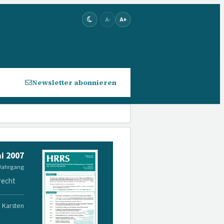
A-
A+
Newsletter abonnieren
i 2007
 Jahrgang
recht
. Karsten