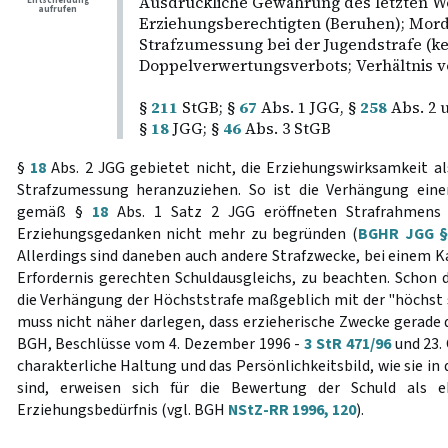
Ausdrückliche Gewährung des letzten W
Entscheidung
aufrufen
Erziehungsberechtigten (Beruhen); Mord
Strafzumessung bei der Jugendstrafe (
Doppelverwertungsverbots; Verhältnis v
§
211
StGB; §
67
Abs. 1 JGG, §
258
Abs. 2 
§
18
JGG; §
46
Abs. 3 StGB
§
18
Abs. 2 JGG gebietet nicht, die Erziehungswirksamkeit al
Strafzumessung heranzuziehen. So ist die Verhängung eine
gemäß §
18
Abs. 1 Satz 2 JGG eröffneten Strafrahmens 
Erziehungsgedanken nicht mehr zu begründen (
BGHR JGG § 
Allerdings sind daneben auch andere Strafzwecke, bei einem 
Erfordernis gerechten Schuldausgleichs, zu beachten. Schon
die Verhängung der Höchststrafe maßgeblich mit der "höchst
muss nicht näher darlegen, dass erzieherische Zwecke gerade d
BGH, Beschlüsse vom 4. Dezember 1996 -
3 StR 471/96
und 23.
charakterliche Haltung und das Persönlichkeitsbild, wie sie 
sind, erweisen sich für die Bewertung der Schuld als 
Erziehungsbedürfnis (vgl. BGH
NStZ-RR 1996, 120
).