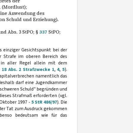
ortes der
 (Mordlust);
keine Anwendung des
on Schuld und Erziehung).
und Abs. 3 StPO; §
337
StPO;
s einziger Gesichtspunkt bei der
r Strafe im oberen Bereich des
in aller Regel allein mit dem
18 Abs. 2 Strafzwecke 1
,
4
,
5
).
Kapitalverbrechen namentlich das
 deshalb darf eine Jugendkammer
 schweren Schuld" begründen und
ieses Strafmaß erforderten (vgl.
 Oktober 1997 -
5 StR 486/97
). Die
in der Tat zum Ausdruck gekommen
ebenso bedeutsam wie für das