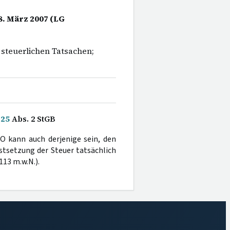
8. März 2007 (LG
 steuerlichen Tatsachen;
§
25
Abs. 2 StGB
AO kann auch derjenige sein, den
estsetzung der Steuer tatsächlich
 113 m.w.N.).