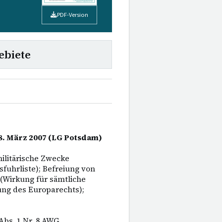
PDF-Version
ebiete
28. März 2007 (LG Potsdam)
ilitärische Zwecke
fuhrliste); Befreiung von
(Wirkung für sämtliche
ung des Europarechts);
Abs. 1 Nr. 8 AWG