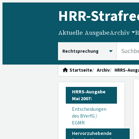
HRR
-Strafre
Aktuelle Ausgabe
Archiv
R
HRRS durchsuchen
Startseite
Archiv
HRRS-Ausg
HRRS-Ausgabe
Mai 2007:
Entscheidungen
des BVerfG /
EGMR
Hervorzuhebende