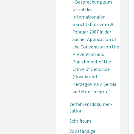
- Besprechung zum
Urteil des
Internationalen
Gerichtshofs vom 26.
Februar 2007 in der
Sache "Application of
the Convention on the
Prevention and
Punishment of the
Crime of Genocide
(Bosnia and
Herzegovina v. Serbia
and Montenegro)"
Verfahrensdokumen­
tation
Schrifttum
Vollständige