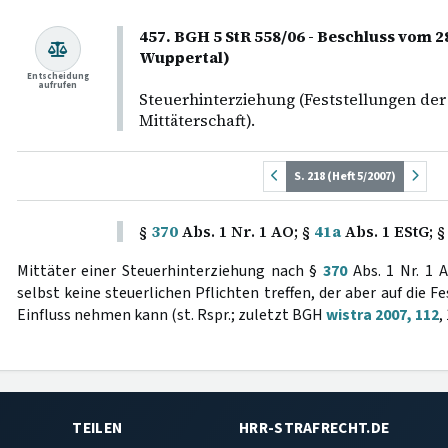
457. BGH 5 StR 558/06 - Beschluss vom 2
Wuppertal)
Entscheidung
aufrufen
Steuerhinterziehung (Feststellungen der
Mittäterschaft).
S. 218 (Heft 5/2007)
§
370
Abs. 1 Nr. 1 AO; §
41a
Abs. 1 EStG; 
Mittäter einer Steuerhinterziehung nach §
370
Abs. 1 Nr. 1 
selbst keine steuerlichen Pflichten treffen, der aber auf die F
Einfluss nehmen kann (st. Rspr.; zuletzt BGH
wistra 2007, 112
,
TEILEN
HRR-STRAFRECHT.DE