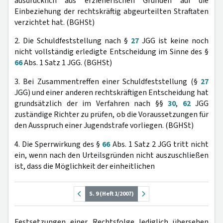
ausdrücklich aus erzieherischen Gründen auf die
Einbeziehung der rechtskräftig abgeurteilten Straftaten
verzichtet hat. (BGHSt)
2. Die Schuldfeststellung nach §
27
JGG ist keine noch
nicht vollständig erledigte Entscheidung im Sinne des §
66
Abs. 1 Satz 1 JGG. (BGHSt)
3. Bei Zusammentreffen einer Schuldfeststellung (§
27
JGG) und einer anderen rechtskräftigen Entscheidung hat
grundsätzlich der im Verfahren nach §§
30
,
62
JGG
zuständige Richter zu prüfen, ob die Voraussetzungen für
den Ausspruch einer Jugendstrafe vorliegen. (BGHSt)
4. Die Sperrwirkung des §
66
Abs. 1 Satz 2 JGG tritt nicht
ein, wenn nach den Urteilsgründen nicht auszuschließen
ist, dass die Möglichkeit der einheitlichen
S. 9 (Heft 1/2007)
Festsetzungen einer Rechtsfolge lediglich übersehen