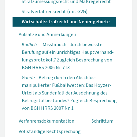
Strafzumessungsrecht und Maßregelrecht
Strafverfahrensrecht (mit GVG)
Wirtschaftsstrafrecht und Nebengebiete
Aufsätze und Anmerkungen
Kudlich
- "Miss­brauch" durch be­wusste
Berufung auf ein unrichti­ges Hauptverhand­
lungsprotokoll? Zugleich Be­sprechung von
BGH HRRS 2006 Nr. 713
Gaede
- Betrug durch den Ab­schluss
manipulier­ter Fußballwetten: Das Hoyzer-
Urteil als Sündenfall der Ausdehnung des
Betrugstatbestan­des? Zugleich Besprechung
von BGH HRRS 2007 Nr. 1
Verfahrensdokumen­tation
Schrifttum
Vollständige Rechtsprechung