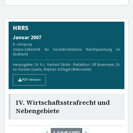
HRRS
Januar 2007
8. Jahrgang
Online-Zeitschrift für höchstrichterliche Rechtsprechung im
Strafrecht
Herausgeber: Dr. h.c. Gerhard Strate · Redaktion: Ulf Buermeyer, Dr.
iur. Karsten Gaede, Stephan Schlegel (Webmaster)
PDF-Version
IV. Wirtschaftsstrafrecht und
Nebengebiete
S. 8 (Heft 1/2007)