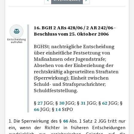
16. BGH 2 ARs 428/06 / 2 AR 242/06 -
Beschluss vom 25. Oktober 2006
Entscheidung
aufrufen
BGHSt; nachträgliche Entscheidung
über einheitliche Festsetzung von
Maßnahmen oder Jugendstrafe;
Absehen von der Einbeziehung der
rechtskräftig abgeurteilten Straftaten
(Sperrwirkung); Einheit zwischen
Schuld- und Strafspruchrichter;
Schuldfeststellung.
§
27
JGG; §
30
JGG; §
31
JGG; §
62
JGG; §
66
JGG; §
14
StPO
1. Die Sperrwirkung des §
66
Abs. 1 Satz 2 JGG tritt nur
ein, wenn der Richter in früheren Entscheidungen