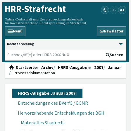
HRR
-Strafrecht
A-
A+
Online-Zeitschrift und Rechtsprechungsdatenbank
für höchstrichterliche Rechtsprechung im Strafrecht
Menü
Newsletter
HRRS durchsuchen
Suchen
Startseite
Archiv
HRRS-Ausgaben
2007
Januar
Prozessdokumentation
HRRS-Ausgabe Januar 2007:
Entscheidungen des BVerfG / EGMR
Hervorzuhebende Entscheidungen des BGH
Materielles Strafrecht