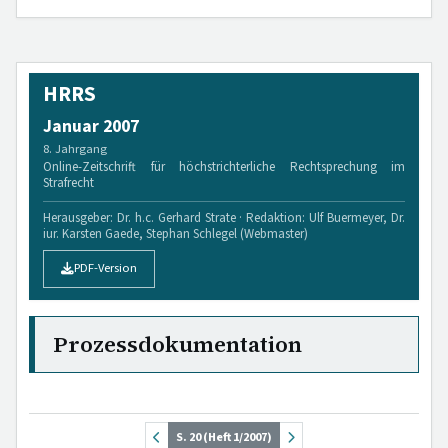
HRRS
Januar 2007
8. Jahrgang
Online-Zeitschrift für höchstrichterliche Rechtsprechung im
Strafrecht
Herausgeber: Dr. h.c. Gerhard Strate · Redaktion: Ulf Buermeyer, Dr.
iur. Karsten Gaede, Stephan Schlegel (Webmaster)
PDF-Version
Prozessdokumentation
S. 20 (Heft 1/2007)