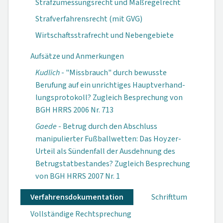
Strafzumessungsrecht und Maßregelrecht
Strafverfahrensrecht (mit GVG)
Wirtschaftsstrafrecht und Nebengebiete
Aufsätze und Anmerkungen
Kudlich
- "Miss­brauch" durch be­wusste
Berufung auf ein unrichti­ges Hauptverhand­
lungsprotokoll? Zugleich Be­sprechung von
BGH HRRS 2006 Nr. 713
Gaede
- Betrug durch den Ab­schluss
manipulier­ter Fußballwetten: Das Hoyzer-
Urteil als Sündenfall der Ausdehnung des
Betrugstatbestan­des? Zugleich Besprechung
von BGH HRRS 2007 Nr. 1
Verfahrensdokumen­tation
Schrifttum
Vollständige Rechtsprechung