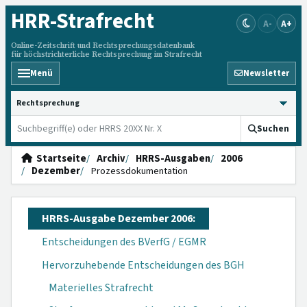
HRR
-Strafrecht
A-
A+
Online-Zeitschrift und Rechtsprechungsdatenbank
für höchstrichterliche Rechtsprechung im Strafrecht
Menü
Newsletter
HRRS durchsuchen
Suchen
Startseite
Archiv
HRRS-Ausgaben
2006
Dezember
Prozessdokumentation
HRRS-Ausgabe Dezember 2006:
Entscheidungen des BVerfG / EGMR
Hervorzuhebende Entscheidungen des BGH
Materielles Strafrecht