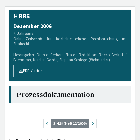
HRRS
Dezember 2006
7. Jahrgang
Online-Zeitschrift für höchstrichterliche Rechtsprechung im
Strafrecht
Herausgeber: Dr. h.c. Gerhard Strate · Redaktion: Rocco Beck, Ulf
Buermeyer, Karsten Gaede, Stephan Schlegel (Webmaster)
PDF-Version
Prozessdokumentation
S. 418 (Heft 12/2006)