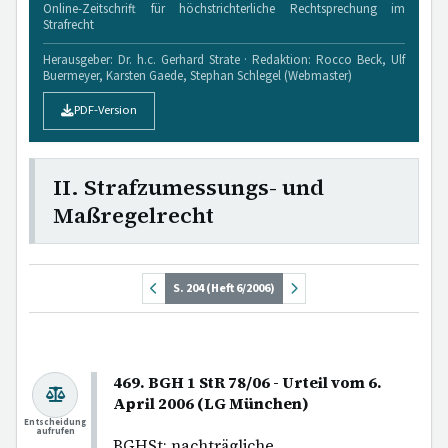
Online-Zeitschrift für höchstrichterliche Rechtsprechung im
Strafrecht
Herausgeber: Dr. h.c. Gerhard Strate · Redaktion: Rocco Beck, Ulf
Buermeyer, Karsten Gaede, Stephan Schlegel (Webmaster)
PDF-Version
II. Strafzumessungs- und
Maßregelrecht
S. 204 (Heft 6/2006)
469. BGH 1 StR 78/06 - Urteil vom 6.
April 2006 (LG München)
Entscheidung
aufrufen
BGHSt; nachträgliche