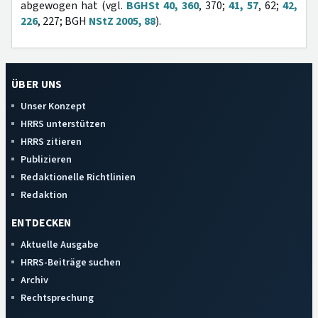
abgewogen hat (vgl.
BGHSt 40, 360
, 370;
41, 57
, 62;
42,
226
, 227; BGH
NStZ 2005, 88
).
ÜBER UNS
Unser Konzept
HRRS unterstützen
HRRS zitieren
Publizieren
Redaktionelle Richtlinien
Redaktion
ENTDECKEN
Aktuelle Ausgabe
HRRS-Beiträge suchen
Archiv
Rechtsprechung