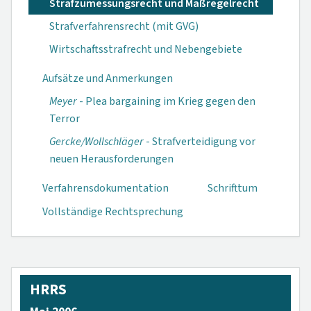
Strafzumessungsrecht und Maßregelrecht
Strafverfahrensrecht (mit GVG)
Wirtschaftsstrafrecht und Nebengebiete
Aufsätze und Anmerkungen
Meyer
- Plea bar­gaining im Krieg gegen den
Terror
Gercke/Wollschlä­ger
- Strafverteidi­gung vor
neuen Herausforderungen
Verfahrensdokumen­tation
Schrifttum
Vollständige Rechtsprechung
HRRS