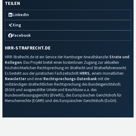
TEILEN
LinkedIn
Xing
Facebook
HRR-STRAFRECHT.DE
HRR-Strafrecht.de ist ein Service der Hamburger Anwaltskanzlei
Strate und
Kollegen
. Das Projekt bietet einen kostenlosen Zugang zur aktuellen
höchstrichterlichen Rechtsprechung im Strafrecht und Strafverfahrensrecht.
Es besteht aus der juristischen Fachzeitschrift
HRRS
, einem monatlichen
Newsletter
und einer
Rechtsprechungs-Datenbank
mit der
vollständigen strafrechtlichen Rechtsprechung des Bundesgerichtshofs
(BGH) und ausgewählter Urteile und Beschlüsse u.a. des
Bundesverfassungsgerichts (BVerfG), des Europäischen Gerichtshofs für
Menschenrechte (EGMR) und des Europäischen Gerichtshofs (EuGH).
Impressum
·
Datenschutz