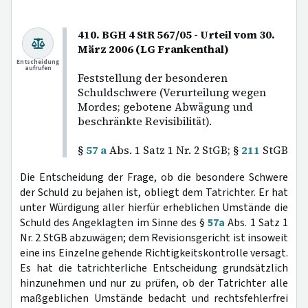
410. BGH 4 StR 567/05 - Urteil vom 30.
März 2006 (LG Frankenthal)
Entscheidung
aufrufen
Feststellung der besonderen
Schuldschwere (Verurteilung wegen
Mordes; gebotene Abwägung und
beschränkte Revisibilität).
§
57 a
Abs. 1 Satz 1 Nr. 2 StGB; §
211
StGB
Die Entscheidung der Frage, ob die besondere Schwere
der Schuld zu bejahen ist, obliegt dem Tatrichter. Er hat
unter Würdigung aller hierfür erheblichen Umstände die
Schuld des Angeklagten im Sinne des §
57a
Abs. 1 Satz 1
Nr. 2 StGB abzuwägen; dem Revisionsgericht ist insoweit
eine ins Einzelne gehende Richtigkeitskontrolle versagt.
Es hat die tatrichterliche Entscheidung grundsätzlich
hinzunehmen und nur zu prüfen, ob der Tatrichter alle
maßgeblichen Umstände bedacht und rechtsfehlerfrei