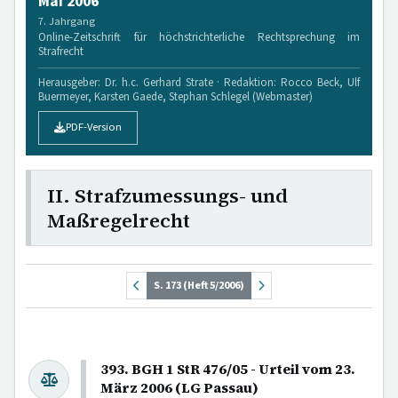
Mai 2006
7. Jahrgang
Online-Zeitschrift für höchstrichterliche Rechtsprechung im
Strafrecht
Herausgeber: Dr. h.c. Gerhard Strate · Redaktion: Rocco Beck, Ulf
Buermeyer, Karsten Gaede, Stephan Schlegel (Webmaster)
PDF-Version
II. Strafzumessungs- und
Maßregelrecht
S. 173 (Heft 5/2006)
393. BGH 1 StR 476/05 - Urteil vom 23.
März 2006 (LG Passau)