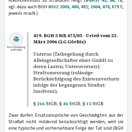
Alkoholeinfluss zu Straftaten neigt (
BGHSt 43, 66
, 78;
vgl. dazu auch BGH
NStZ 2003, 480
, 481;
2004, 678
, 679 f.;
jeweils m.w.N.).
419. BGH 5 StR 475/05 - Urteil vom 22.
März 2006 (LG Görlitz)
Entscheidung
aufrufen
Untreue (Tatbegehung durch
Alleingesellschafter einer GmbH zu
deren Lasten; Untreuvorsatz);
Strafzumessung (zulässige
Berücksichtigung des Existenzverlusts
infolge der begangenen Straftat:
Insolvenz).
§
266
StGB; §
46
StGB; §
15
StGB
Zwar dürfen Ersatzansprüche von Geschädigten aus der
Straftat nicht mildernd berücksichtigt werden, weil sie
eine typische und vorhersehbare Folge der Tat sind (BGH