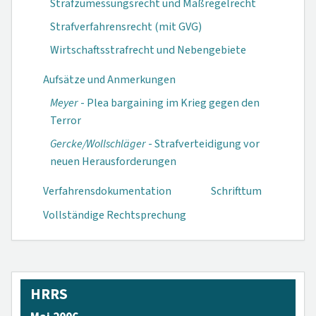
Strafzumessungsrecht und Maßregelrecht
Strafverfahrensrecht (mit GVG)
Wirtschaftsstrafrecht und Nebengebiete
Aufsätze und Anmerkungen
Meyer
- Plea bar­gaining im Krieg gegen den
Terror
Gercke/Wollschlä­ger
- Strafverteidi­gung vor
neuen Herausforderungen
Verfahrensdokumen­tation
Schrifttum
Vollständige Rechtsprechung
HRRS