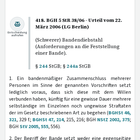
418. BGH 5 StR 38/06 - Urteil vom 22.
März 2006 (LG Berlin)
Entscheidung
aufrufen
(Schwerer) Bandendiebstahl
(Anforderungen an die Feststellung
einer Bande).
§
244
StGB; §
244a
StGB
1. Ein bandenmäßiger Zusammenschluss mehrerer
Personen im Sinne der genannten Vorschriften setzt
lediglich voraus, dass sich diese mit dem Willen
verbunden haben, künftig für eine gewisse Dauer mehrere
selbständige im Einzelnen noch ungewisse Straftaten
der im Gesetz beschriebenen Art zu begehen (
BGHSt 46,
321
, 329 f.;
BGHSt 47, 214
, 215, 216; BGH
NStZ 2002, 375
;
BGH
StV 2005, 555
, 556).
2. Der Begriff der Bande setzt weder eine gegenseitige