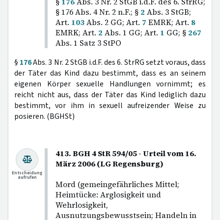
§
176
Abs. 3 Nr. 2 StGB i.d.F. des 6. StrRG;
§ 176 Abs. 4 Nr. 2 n.F.; §
2
Abs. 3 StGB;
Art.
103
Abs. 2 GG; Art.
7
EMRK; Art.
8
EMRK; Art.
2
Abs. 1 GG; Art.
1
GG; §
267
Abs. 1 Satz 3 StPO
§
176
Abs. 3 Nr. 2 StGB i.d.F. des 6. StrRG setzt voraus, dass
der Täter das Kind dazu bestimmt, dass es an seinem
eigenen Körper sexuelle Handlungen vornimmt; es
reicht nicht aus, dass der Täter das Kind lediglich dazu
bestimmt, vor ihm in sexuell aufreizender Weise zu
posieren. (BGHSt)
413. BGH 4 StR 594/05 - Urteil vom 16.
März 2006 (LG Regensburg)
Entscheidung
aufrufen
Mord (gemeingefährliches Mittel;
Heimtücke: Arglosigkeit und
Wehrlosigkeit,
Ausnutzungsbewusstsein; Handeln in