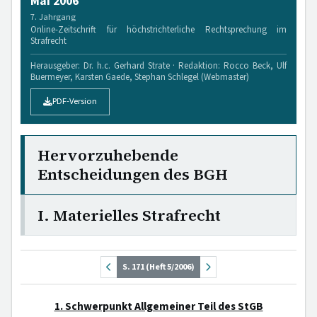
Mai 2006
7. Jahrgang
Online-Zeitschrift für höchstrichterliche Rechtsprechung im
Strafrecht
Herausgeber: Dr. h.c. Gerhard Strate · Redaktion: Rocco Beck, Ulf
Buermeyer, Karsten Gaede, Stephan Schlegel (Webmaster)
PDF-Version
Hervorzuhebende
Entscheidungen des BGH
I. Materielles Strafrecht
S. 171 (Heft 5/2006)
1. Schwerpunkt Allgemeiner Teil des StGB