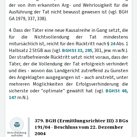
der von ihm erkannten Arg- und Wehrlosigkeit für die
Ausführung der Tat nicht bewusst gewesen ist (vgl. BGH
GA 1979, 337, 338).
4. Dass der Täter eine neue Kausalreihe in Gang setzt, die
für die Nichtvollendung der Tat mindestens
mitursächlich ist, reicht für den Rücktritt nach §
24
Abs. 1
Halbsatz 2 StGB aus (vgl.
BGHSt 33, 295
, 301, jew. m.w.N.).
Der strafbefreiende Rücktritt setzt nicht voraus, dass der
Täter, der die Vollendung der Tat erfolgreich verhindert
und dies - wovon das Landgericht zutreffend zu Gunsten
des Angeklagten ausgegangen ist - auch anstrebt, unter
mehreren Möglichkeiten der Erfolgsverhinderung die
sicherste oder "optimale" gewählt hat (vgl.
BGHSt 48,
147
m.N.).
379. BGH (Ermittlungsrichter III) 3 BGs
191/04 - Beschluss vom 22. Dezember
2004
Entscheidung
aufrufen