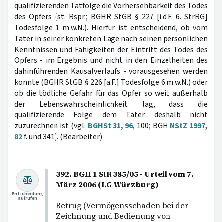
qualifizierenden Tatfolge die Vorhersehbarkeit des Todes
des Opfers (st. Rspr.; BGHR StGB § 227 [i.d.F. 6. StrRG]
Todesfolge 1 m.w.N.). Hierfür ist entscheidend, ob vom
Täter in seiner konkreten Lage nach seinen persönlichen
Kenntnissen und Fähigkeiten der Eintritt des Todes des
Opfers - im Ergebnis und nicht in den Einzelheiten des
dahinführenden Kausalverlaufs - vorausgesehen werden
konnte (BGHR StGB § 226 [a.F.] Todesfolge 6 m.w.N.) oder
ob die tödliche Gefahr für das Opfer so weit außerhalb
der Lebenswahrscheinlichkeit lag, dass die
qualifizierende Folge dem Täter deshalb nicht
zuzurechnen ist (vgl.
BGHSt 31, 96
, 100; BGH
NStZ 1997,
82
f. und 341). (Bearbeiter)
392. BGH 1 StR 385/05 - Urteil vom 7.
März 2006 (LG Würzburg)
Entscheidung
aufrufen
Betrug (Vermögensschaden bei der
Zeichnung und Bedienung von