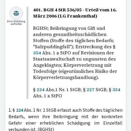
401. BGH 4 StR 536/05 - Urteil vom 16.
März 2006 (LG Frankenthal)
Entscheidung
aufrufen
BGHSt; Beibringung von Gift und
anderen gesundheitsschädlichen
Stoffen (Stoffe des täglichen Bedarfs;
"Salzpuddingfall"); Erstreckung des §
354
Abs. 1 a StPO auf Revisionen der
Staatsanwaltschaft zu ungunsten des
Angeklagten; Körperverletzung mit
Todesfolge (eigentümliches Risiko der
Körperverletzungshandlung).
§
224
Abs.1 Nr. 1 StGB; §
227
StGB; §
354
Abs. 1 a StPO
1. §
224
Abs. 1 Nr. 1 StGB erfasst auch Stoffe des täglichen
Bedarfs, wenn ihre Beibringung mit der konkreten
Gefahr einer erheblichen Schädigung im Einzelfall
verbunden ist. (BGHSt)