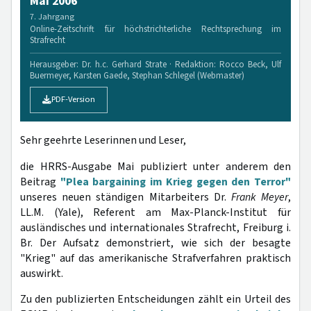
Mai 2006
7. Jahrgang
Online-Zeitschrift für höchstrichterliche Rechtsprechung im
Strafrecht
Herausgeber: Dr. h.c. Gerhard Strate · Redaktion: Rocco Beck, Ulf
Buermeyer, Karsten Gaede, Stephan Schlegel (Webmaster)
PDF-Version
Sehr geehrte Leserinnen und Leser,
die HRRS-Ausgabe Mai publiziert unter anderem den
Beitrag
"Plea bargaining im Krieg gegen den Terror"
unseres neuen ständigen Mitarbeiters Dr.
Frank Meyer
,
LL.M. (Yale), Referent am Max-Planck-Institut für
ausländisches und internationales Strafrecht, Freiburg i.
Br. Der Aufsatz demonstriert, wie sich der besagte
"Krieg" auf das amerikanische Strafverfahren praktisch
auswirkt.
Zu den publizierten Entscheidungen zählt ein Urteil des