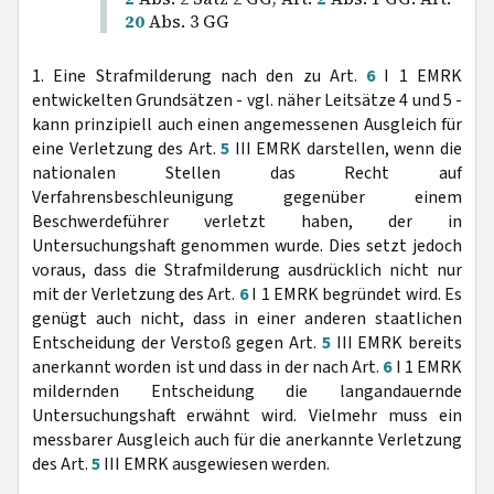
20
Abs. 3 GG
1. Eine Strafmilderung nach den zu Art.
6
I 1 EMRK
entwickelten Grundsätzen - vgl. näher Leitsätze 4 und 5 -
kann prinzipiell auch einen angemessenen Ausgleich für
eine Verletzung des Art.
5
III EMRK darstellen, wenn die
nationalen Stellen das Recht auf
Verfahrensbeschleunigung gegenüber einem
Beschwerdeführer verletzt haben, der in
Untersuchungshaft genommen wurde. Dies setzt jedoch
voraus, dass die Strafmilderung ausdrücklich nicht nur
mit der Verletzung des Art.
6
I 1 EMRK begründet wird. Es
genügt auch nicht, dass in einer anderen staatlichen
Entscheidung der Verstoß gegen Art.
5
III EMRK bereits
anerkannt worden ist und dass in der nach Art.
6
I 1 EMRK
mildernden Entscheidung die langandauernde
Untersuchungshaft erwähnt wird. Vielmehr muss ein
messbarer Ausgleich auch für die anerkannte Verletzung
des Art.
5
III EMRK ausgewiesen werden.