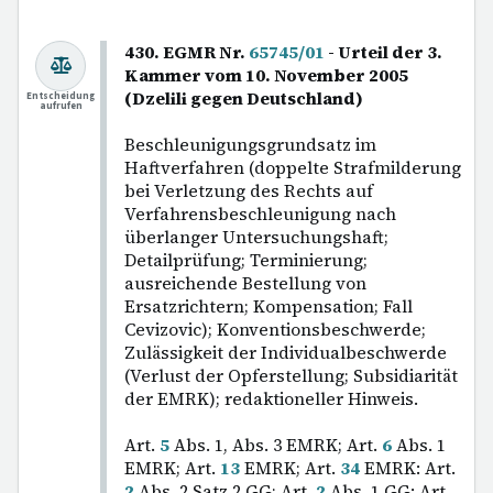
430. EGMR Nr.
65745/01
- Urteil der 3.
Kammer vom 10. November 2005
(Dzelili gegen Deutschland)
Entscheidung
aufrufen
Beschleunigungsgrundsatz im
Haftverfahren (doppelte Strafmilderung
bei Verletzung des Rechts auf
Verfahrensbeschleunigung nach
überlanger Untersuchungshaft;
Detailprüfung; Terminierung;
ausreichende Bestellung von
Ersatzrichtern; Kompensation; Fall
Cevizovic); Konventionsbeschwerde;
Zulässigkeit der Individualbeschwerde
(Verlust der Opferstellung; Subsidiarität
der EMRK); redaktioneller Hinweis.
Art.
5
Abs. 1, Abs. 3 EMRK; Art.
6
Abs. 1
EMRK; Art.
13
EMRK; Art.
34
EMRK: Art.
2
Abs. 2 Satz 2 GG; Art.
2
Abs. 1 GG: Art.