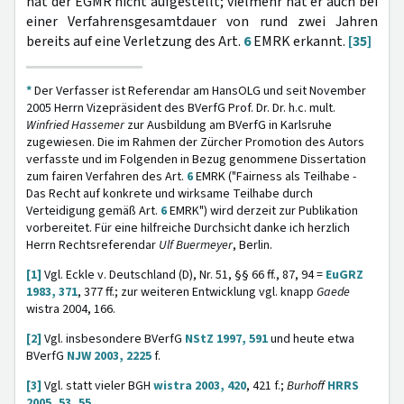
hat der EGMR nicht aufgestellt; vielmehr hat er auch bei
einer Verfahrensgesamtdauer von rund zwei Jahren
bereits auf eine Verletzung des Art.
6
EMRK erkannt.
[35]
*
Der Verfasser ist Referendar am HansOLG und seit November
2005 Herrn Vizepräsident des BVerfG Prof. Dr. Dr. h.c. mult.
Winfried Hassemer
zur Ausbildung am BVerfG in Karlsruhe
zugewiesen. Die im Rahmen der Zürcher Promotion des Autors
verfasste und im Folgenden in Bezug genommene Dissertation
zum fairen Verfahren des Art.
6
EMRK ("Fairness als Teilhabe -
Das Recht auf konkrete und wirksame Teilhabe durch
Verteidigung gemäß Art.
6
EMRK") wird derzeit zur Publikation
vorbereitet. Für eine hilfreiche Durchsicht danke ich herzlich
Herrn Rechtsreferendar
Ulf Buermeyer
, Berlin.
[1]
Vgl. Eckle v. Deutschland (D), Nr. 51, §§ 66 ff., 87, 94 =
EuGRZ
1983, 371
, 377 ff.; zur weiteren Entwicklung vgl. knapp
Gaede
wistra 2004, 166.
[2]
Vgl. insbesondere BVerfG
NStZ 1997, 591
und heute etwa
BVerfG
NJW 2003, 2225
f.
[3]
Vgl. statt vieler BGH
wistra 2003, 420
, 421 f.;
Burhoff
HRRS
2005, 53, 55
.