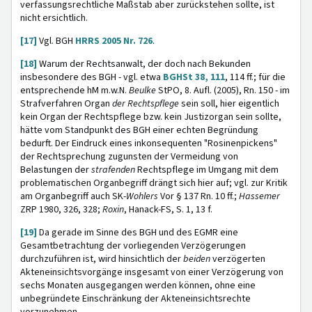
verfassungsrechtliche Maßstab aber zurückstehen sollte, ist
nicht ersichtlich.
[17]
Vgl. BGH
HRRS 2005 Nr. 726
.
[18]
Warum der Rechtsanwalt, der doch nach Bekunden
insbesondere des BGH - vgl. etwa
BGHSt 38, 111
, 114 ff.; für die
entsprechende hM m.w.N.
Beulke
StPO, 8. Aufl. (2005), Rn. 150 - im
Strafverfahren Organ
der Rechtspflege
sein soll, hier eigentlich
kein Organ der Rechtspflege bzw. kein Justizorgan sein sollte,
hätte vom Standpunkt des BGH einer echten Begründung
bedurft. Der Eindruck eines inkonsequenten "Rosinenpickens"
der Rechtsprechung zugunsten der Vermeidung von
Belastungen der
strafenden
Rechtspflege im Umgang mit dem
problematischen Organbegriff drängt sich hier auf; vgl. zur Kritik
am Organbegriff auch SK-
Wohlers
Vor § 137 Rn. 10 ff.;
Hassemer
ZRP 1980, 326, 328;
Roxin
, Hanack-FS, S. 1, 13 f.
[19]
Da gerade im Sinne des BGH und des EGMR eine
Gesamtbetrachtung der vorliegenden Verzögerungen
durchzuführen ist, wird hinsichtlich der
beiden
verzögerten
Akteneinsichtsvorgänge insgesamt von einer Verzögerung von
sechs Monaten ausgegangen werden können, ohne eine
unbegründete Einschränkung der Akteneinsichtsrechte