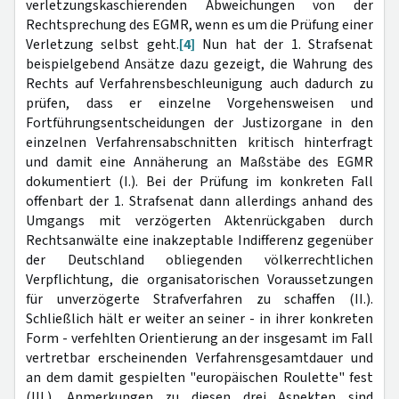
verletzungskaschierenden Abweichungen von der
Rechtsprechung des EGMR, wenn es um die Prüfung einer
Verletzung selbst geht.
[4]
Nun hat der 1. Strafsenat
beispielgebend Ansätze dazu gezeigt, die Wahrung des
Rechts auf Verfahrensbeschleunigung auch dadurch zu
prüfen, dass er einzelne Vorgehensweisen und
Fortführungsentscheidungen der Justizorgane in den
einzelnen Verfahrensabschnitten kritisch hinterfragt
und damit eine Annäherung an Maßstäbe des EGMR
dokumentiert (I.). Bei der Prüfung im konkreten Fall
offenbart der 1. Strafsenat dann allerdings anhand des
Umgangs mit verzögerten Aktenrückgaben durch
Rechtsanwälte eine inakzeptable Indifferenz gegenüber
der Deutschland obliegenden völkerrechtlichen
Verpflichtung, die organisatorischen Voraussetzungen
für unverzögerte Strafverfahren zu schaffen (II.).
Schließlich hält er weiter an seiner - in ihrer konkreten
Form - verfehlten Orientierung an der insgesamt im Fall
vertretbar erscheinenden Verfahrensgesamtdauer und
an dem damit gespielten "europäischen Roulette" fest
(III.). Anmerkungen zu diesen drei Aspekten sind