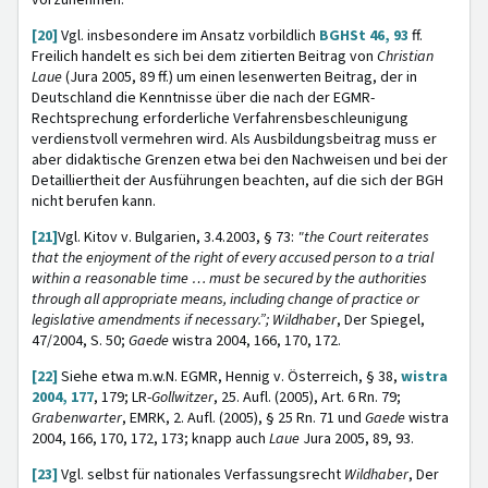
vorzunehmen.
[20]
Vgl. insbesondere im Ansatz vorbildlich
BGHSt 46, 93
ff.
Freilich handelt es sich bei dem zitierten Beitrag von
Christian
Laue
(Jura 2005, 89 ff.) um einen lesenwerten Beitrag, der in
Deutschland die Kenntnisse über die nach der EGMR-
Rechtsprechung erforderliche Verfahrensbeschleunigung
verdienstvoll vermehren wird. Als Ausbildungsbeitrag muss er
aber didaktische Grenzen etwa bei den Nachweisen und bei der
Detailliertheit der Ausführungen beachten, auf die sich der BGH
nicht berufen kann.
[21]
Vgl. Kitov v. Bulgarien, 3.4.2003, § 73:
"the Court reiterates
that the enjoyment of the right of every accused person to a trial
within a reasonable time … must be secured by the authorities
through all appropriate means, including change of practice or
legislative amendments if necessary.”;
Wildhaber
, Der Spiegel,
47/2004, S. 50;
Gaede
wistra 2004, 166, 170, 172.
[22]
Siehe etwa m.w.N. EGMR, Hennig v. Österreich, § 38,
wistra
2004, 177
, 179; LR-
Gollwitzer
, 25. Aufl. (2005), Art. 6 Rn. 79;
Grabenwarter
, EMRK, 2. Aufl. (2005), § 25 Rn. 71 und
Gaede
wistra
2004, 166, 170, 172, 173; knapp auch
Laue
Jura 2005, 89, 93.
[23]
Vgl. selbst für nationales Verfassungsrecht
Wildhaber
, Der