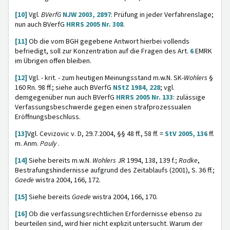
[10]
Vgl.
BVerfG
NJW 2003, 2897
: Prüfung in jeder Verfahrenslage;
nun auch BVerfG
HRRS 2005 Nr. 308
.
[11]
Ob die vom BGH gegebene Antwort hierbei vollends
befriedigt, soll zur Konzentration auf die Fragen des Art.
6
EMRK
im Übrigen offen bleiben.
[12]
Vgl. - krit. - zum heutigen Meinungsstand m.w.N. SK-
Wohlers
§
160 Rn. 98 ff.; siehe auch BVerfG
NStZ 1984, 228
; vgl.
demgegenüber nun auch BVerfG
HRRS 2005 Nr. 133
: zulässige
Verfassungsbeschwerde gegen einen strafprozessualen
Eröffnungsbeschluss.
[13]
Vgl. Cevizovic v. D, 29.7.2004, §§ 48 ff., 58 ff. =
StV 2005, 136
ff.
m. Anm.
Pauly
.
[14]
Siehe bereits m.w.N.
Wohlers
JR 1994, 138, 139 f.;
Radke
,
Bestrafungshindernisse aufgrund des Zeitablaufs (2001), S. 36 ff.;
Gaede
wistra 2004, 166, 172.
[15]
Siehe bereits
Gaede
wistra 2004, 166, 170.
[16]
Ob die verfassungsrechtlichen Erfordernisse ebenso zu
beurteilen sind, wird hier nicht explizit untersucht. Warum der