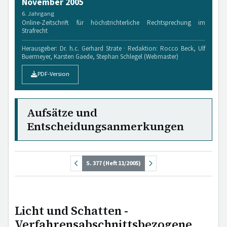
November 2005
6. Jahrgang
Online-Zeitschrift für höchstrichterliche Rechtsprechung im
Strafrecht
Herausgeber: Dr. h.c. Gerhard Strate · Redaktion: Rocco Beck, Ulf
Buermeyer, Karsten Gaede, Stephan Schlegel (Webmaster)
PDF-Version
Aufsätze und
Entscheidungsanmerkungen
S. 377 (Heft 11/2005)
Licht und Schatten -
Verfahrensabschnittsbezogene