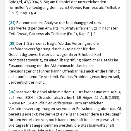
Spiegel, 47/2004, S. 50; am Beispiel der unzureichenden
formellen Verteidigung demnächst
Gaede
, Fairness als Teilhabe
(Fn. *), Kap. I § 4.
[24]
Für eine nähere Analyse der Unabhängigkeit des
strafverteidigenden Anwalts im Strafverfahren vgl. in nächster
Zeit
Gaede
, Fairness als Teilhabe (Fn. *), Kap. E § 3.
[25]
Der 1. Strafsenat fragt, "ob das Vorbringen, die
Verfahrensverzögerung durch Akteinsicht für den
Geschädigtenvertreter sei wegen ihrer Erheblichkeit
rechtsstaatswidrig, zu einer Überprüfung sämtlicher Details im
Zusammenhang mit der Akteneinsicht durch das
Revisionsgericht führen kann." Offenbar hält auch er die Prüfung
nicht umfassend für verfehlt. Wo das Problem genau liegen soll,
verdeutlicht er nicht.
[26]
Man wende dabei nicht mit dem 1. Strafsenat und mit Bezug
auf - vom BGH im Grunde falsch zitiert - LR-
Hilger
, 25. Aufl. (1999),
§ 406e Rn. 14 ein,
die hier vorliegende
Form erheblicher
Verfahrensverzögerungen sei von der Entscheidung über das Ob
bereits gedeckt: Weder liegt eine "ganz besondere Bedeutung"
für den Verletzten vor, noch kann ernsthaft bei einer gesetzten
Dreitagesfrist angenommen werden, die Staatsanwaltschaft