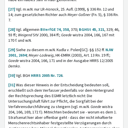
habe ein halbes Jahr in Kauf genommen.
[27]
Vgl. m.w.N. nur LR-
Hanack
, 25. Aufl. (1999), § 336 Rn. 12 und
14; zum gesetzlichen Richter auch
Meyer-Goßner
(Fn. 5), § 336 Rn.
7.
[28]
Vgl. allgemein
BVerfGE 74, 358
, 370;
BGHSt 45, 321
, 329; 46,
93 ff.;
Weigend
StV 2000, 384 ff.;
Gaede
wistra 2004, 166, 167 mit
170 f. und w.N.
[29]
Siehe zu diesem m.w.N. Kudla v. Polen[GC]- §§ 152 ff.
NJW
2001, 2694
;
Meyer-Ladewig
, HK-EMRK (2003), Art. 13 Rn. 19 ff.;
Gaede
wistra 2004, 166, 171 und in der Ausgabe HRRS 12/2005
Demko
.
[30]
Vgl. BGH
HRRS 2005 Nr. 726
.
[31]
Was dieser Hinweis in der Entscheidung bedeuten soll,
erschließt sich dem Verfasser jedenfalls vor dem Hintergrund
der Rechtsprechung des EGMR letztlich nicht: Die
Untersuchungshaft führt zur Pflicht, die Sorgfalt bei der
Verfahrensdurchführung zu steigern (vgl. m.w.N.
Gaede
wistra
204, 166, 169, 172 f.). Mitnichten bedeutet sie - worum es dem 1.
Strafsenat hier aber offenbar geht - dass der nicht inhaftierte
Menschenrechtsinhaber festgestellte Verzögerungen durch