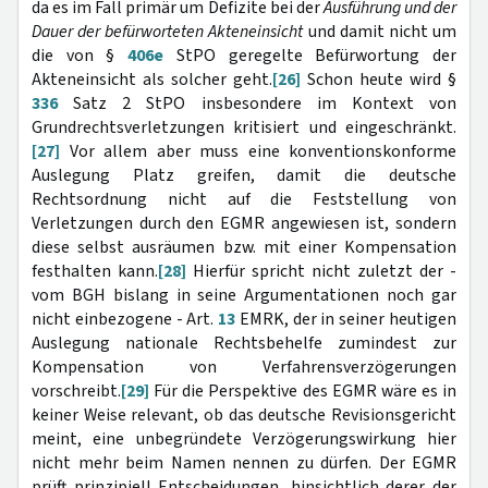
da es im Fall primär um Defizite bei der
Ausführung und der
Dauer der befürworteten Akteneinsicht
und damit nicht um
die von §
406e
StPO geregelte Befürwortung der
Akteneinsicht als solcher geht.
[26]
Schon heute wird §
336
Satz 2 StPO insbesondere im Kontext von
Grundrechtsverletzungen kritisiert und eingeschränkt.
[27]
Vor allem aber muss eine konventionskonforme
Auslegung Platz greifen, damit die deutsche
Rechtsordnung nicht auf die Feststellung von
Verletzungen durch den EGMR angewiesen ist, sondern
diese selbst ausräumen bzw. mit einer Kompensation
festhalten kann.
[28]
Hierfür spricht nicht zuletzt der -
vom BGH bislang in seine Argumentationen noch gar
nicht einbezogene - Art.
13
EMRK, der in seiner heutigen
Auslegung nationale Rechtsbehelfe zumindest zur
Kompensation von Verfahrensverzögerungen
vorschreibt.
[29]
Für die Perspektive des EGMR wäre es in
keiner Weise relevant, ob das deutsche Revisionsgericht
meint, eine unbegründete Verzögerungswirkung hier
nicht mehr beim Namen nennen zu dürfen. Der EGMR
prüft prinzipiell Entscheidungen, hinsichtlich derer der