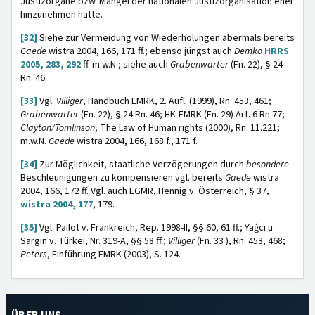
Justizorgane bzw. Mängel der nationalen Justizorganisation eher
hinzunehmen hätte.
[32]
Siehe zur Vermeidung von Wiederholungen abermals bereits
Gaede
wistra 2004, 166, 171 ff.; ebenso jüngst auch
Demko
HRRS
2005, 283, 292
ff. m.w.N.; siehe auch
Grabenwarter
(Fn. 22), § 24
Rn. 46.
[33]
Vgl.
Villiger
, Handbuch EMRK, 2. Aufl. (1999), Rn. 453, 461;
Grabenwarter
(Fn. 22), § 24 Rn. 46; HK-EMRK (Fn. 29) Art. 6 Rn 77;
Clayton/Tomlinson
, The Law of Human rights (2000), Rn. 11.221;
m.w.N.
Gaede
wistra 2004, 166, 168 f., 171 f.
[34]
Zur Möglichkeit, staatliche Verzögerungen durch
besondere
Beschleunigungen zu kompensieren vgl. bereits
Gaede
wistra
2004, 166, 172 ff. Vgl. auch EGMR, Hennig v. Österreich, § 37,
wistra 2004, 177
, 179.
[35]
Vgl. Pailot v. Frankreich, Rep. 1998-II, §§ 60, 61 ff.; Yaģci u.
Sargin v. Türkei, Nr. 319-A, §§ 58 ff.;
Villiger
(Fn. 33 ), Rn. 453, 468;
Peters
, Einführung EMRK (2003), S. 124.