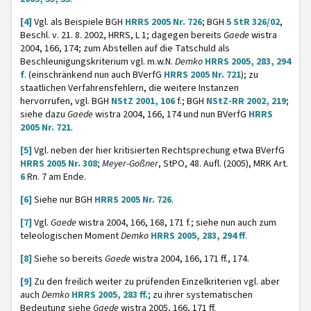
[4]
Vgl. als Beispiele BGH
HRRS 2005 Nr. 726
; BGH
5 StR 326/02
,
Beschl. v. 21. 8. 2002, HRRS, L 1; dagegen bereits
Gaede
wistra
2004, 166, 174; zum Abstellen auf die Tatschuld als
Beschleunigungskriterium vgl. m.w.N.
Demko
HRRS 2005, 283, 294
f
. (einschränkend nun auch BVerfG
HRRS 2005 Nr. 721
); zu
staatlichen Verfahrensfehlern, die weitere Instanzen
hervorrufen, vgl. BGH
NStZ 2001, 106
f.; BGH
NStZ-RR 2002, 219
;
siehe dazu
Gaede
wistra 2004, 166, 174 und nun BVerfG
HRRS
2005 Nr. 721
.
[5]
Vgl. neben der hier kritisierten Rechtsprechung etwa BVerfG
HRRS 2005 Nr. 308
;
Meyer-Goßner
, StPO, 48. Aufl. (2005), MRK Art.
6
Rn. 7 am Ende.
[6]
Siehe nur BGH
HRRS 2005 Nr. 726
.
[7]
Vgl.
Gaede
wistra 2004, 166, 168, 171 f.; siehe nun auch zum
teleologischen Moment
Demko
HRRS 2005, 283, 294 ff
.
[8]
Siehe so bereits
Gaede
wistra 2004, 166, 171 ff., 174.
[9]
Zu den freilich weiter zu prüfenden Einzelkriterien vgl. aber
auch
Demko
HRRS 2005, 283 ff.
; zu ihrer systematischen
Bedeutung siehe
Gaede
wistra 2005, 166, 171 ff.