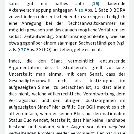
samt gut ein halbes Jahr
[19]
dauernde
Aktenverschleppung entgegen §
19
Abs. 1 Satz 3 BORA
zu verhindern oder entscheidend zu verringern. Lediglich
eine Anregung bei der Rechtsanwaltskammer sei
möglich gewesen und das danach mögliche Verfahren sei
selbst zeitaufwendig. Sanktionsmöglichkeiten, wie sie
etwa gegenüber einem säumigen Sachverständigen (vgl.
z. B. §
77
Abs. 2 StPO) bestehen, gebe es nicht.
Indes, die den Staat vermeintlich entlastende
Argumentation des 1. Strafsenats greift zu kurz.
Unterstellt man einmal mit dem Senat, dass der
Geschädigtenanwalt nicht als "Justizorgan im
aufgezeigten Sinne" zu betrachten ist, so klärt allein
dies nicht, welche völkerrechtliche Verantwortung dem
Vertragsstaat und den übrigen "Justizorganen im
aufgezeigten Sinne" hier zufällt. Der BGH macht es sich
all zu einfach, wenn er seinen Blick auf den nationalen
Status Quo wendet, feststellt, dass hier keine Handhabe
bestand und sodann seine Augen vor dem
ungelöst
verbleibenden Problem
wieder verschließt: Der nationale