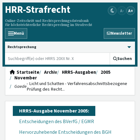
HRR
-Strafrecht
A-
A+
Online-Zeitschrift und Rechtsprechungsdatenbank
für höchstrichterliche Rechtsprechung im Strafrecht
Menü
Newsletter
HRRS durchsuchen
Suchen
Startseite
Archiv
HRRS-Ausgaben
2005
November
- Licht und Schatten - Verfahrensab­schnittsbezogene
Gaede
Prüfung des Recht...
HRRS-Ausgabe November 2005:
Entscheidungen des BVerfG / EGMR
Hervorzuhebende Entscheidungen des BGH