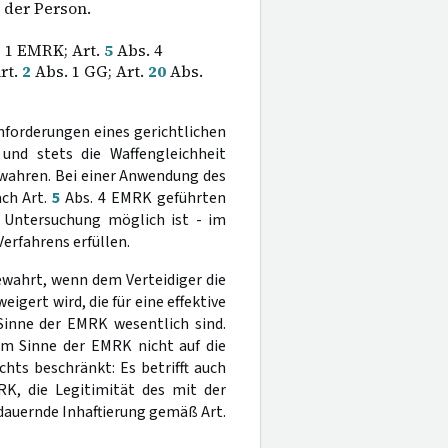
 der Person.
z 1 EMRK; Art.
5
Abs. 4
rt.
2
Abs. 1 GG; Art.
20
Abs.
forderungen eines gerichtlichen
und stets die Waffengleichheit
wahren. Bei einer Anwendung des
ach Art.
5
Abs. 4 EMRK geführten
 Untersuchung möglich ist - im
erfahrens erfüllen.
ewahrt, wenn dem Verteidiger die
gert wird, die für eine effektive
inne der EMRK wesentlich sind.
im Sinne der EMRK nicht auf die
hts beschränkt: Es betrifft auch
K, die Legitimität des mit der
tdauernde Inhaftierung gemäß Art.