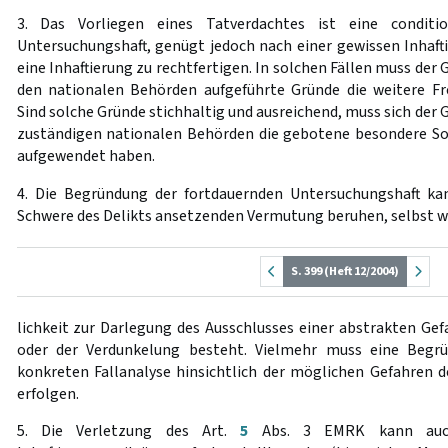
3. Das Vorliegen eines Tatverdachtes ist eine condit
Untersuchungshaft, genügt jedoch nach einer gewissen Inhaft
eine Inhaftierung zu rechtfertigen. In solchen Fällen muss der 
den nationalen Behörden aufgeführte Gründe die weitere Fre
Sind solche Gründe stichhaltig und ausreichend, muss sich der G
zuständigen nationalen Behörden die gebotene besondere Sor
aufgewendet haben.
4. Die Begründung der fortdauernden Untersuchungshaft kan
Schwere des Delikts ansetzenden Vermutung beruhen, selbst w
S. 399 (Heft 12/2004)
lichkeit zur Darlegung des Ausschlusses einer abstrakten Gef
oder der Verdunkelung besteht. Vielmehr muss eine Begrü
konkreten Fallanalyse hinsichtlich der möglichen Gefahren d
erfolgen.
5. Die Verletzung des Art.
5
Abs. 3 EMRK kann auch 