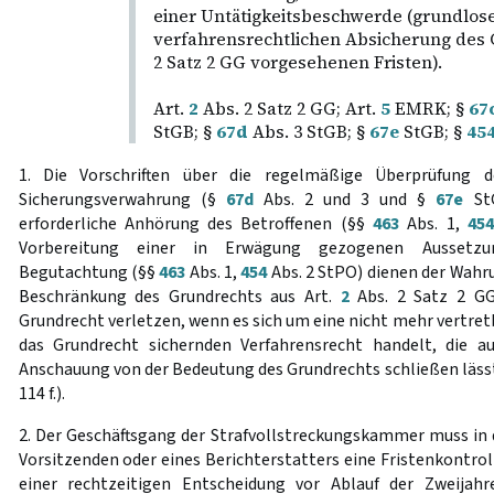
einer Untätigkeitsbeschwerde (grundlos
verfahrensrechtlichen Absicherung des 
2 Satz 2 GG vorgesehenen Fristen).
Art.
2
Abs. 2 Satz 2 GG; Art.
5
EMRK; §
67
StGB; §
67d
Abs. 3 StGB; §
67e
StGB; §
45
1. Die Vorschriften über die regelmäßige Überprüfung d
Sicherungsverwahrung (§
67d
Abs. 2 und 3 und §
67e
StG
erforderliche Anhörung des Betroffenen (§§
463
Abs. 1,
454
Vorbereitung einer in Erwägung gezogenen Aussetzu
Begutachtung (§§
463
Abs. 1,
454
Abs. 2 StPO) dienen der Wahr
Beschränkung des Grundrechts aus Art.
2
Abs. 2 Satz 2 GG
Grundrecht verletzen, wenn es sich um eine nicht mehr vertr
das Grundrecht sichernden Verfahrensrecht handelt, die au
Anschauung von der Bedeutung des Grundrechts schließen lässt
114 f.).
2. Der Geschäftsgang der Strafvollstreckungskammer muss in
Vorsitzenden oder eines Berichterstatters eine Fristenkontrol
einer rechtzeitigen Entscheidung vor Ablauf der Zweijahre