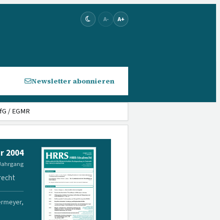
A-
A+
Newsletter abonnieren
fG / EGMR
r 2004
 Jahrgang
recht
ermeyer,