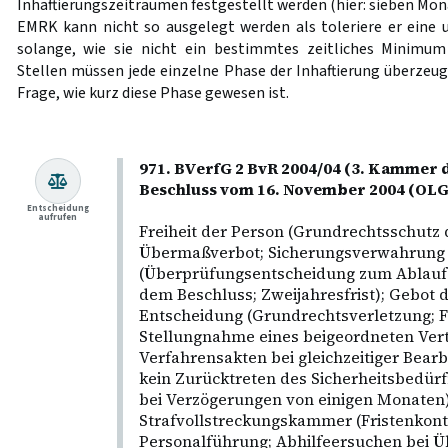
Inhaftierungszeiträumen festgestellt werden (hier: sieben Mon
EMRK kann nicht so ausgelegt werden als toleriere er eine
solange, wie sie nicht ein bestimmtes zeitliches Minimum 
Stellen müssen jede einzelne Phase der Inhaftierung überzeu
Frage, wie kurz diese Phase gewesen ist.
971. BVerfG 2 BvR 2004/04 (3. Kammer d
Beschluss vom 16. November 2004 (O
Entscheidung
aufrufen
Freiheit der Person (Grundrechtsschutz 
Übermaßverbot; Sicherungsverwahrung
(Überprüfungsentscheidung zum Ablauf 
dem Beschluss; Zweijahresfrist); Gebot d
Entscheidung (Grundrechtsverletzung; F
Stellungnahme eines beigeordneten Vert
Verfahrensakten bei gleichzeitiger Bearb
kein Zurücktreten des Sicherheitsbedürf
bei Verzögerungen von einigen Monaten)
Strafvollstreckungskammer (Fristenkon
Personalführung; Abhilfeersuchen bei Üb