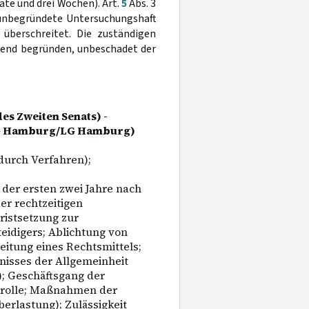
ate und drei Wochen). Art.
5
Abs. 3
 unbegründete Untersuchungshaft
überschreitet. Die zuständigen
gend begründen, unbeschadet der
es Zweiten Senats) -
LG Hamburg/LG Hamburg)
durch Verfahren);
der ersten zwei Jahre nach
er rechtzeitigen
ristsetzung zur
eidigers; Ablichtung von
eitung eines Rechtsmittels;
nisses der Allgemeinheit
; Geschäftsgang der
trolle; Maßnahmen der
erlastung); Zulässigkeit