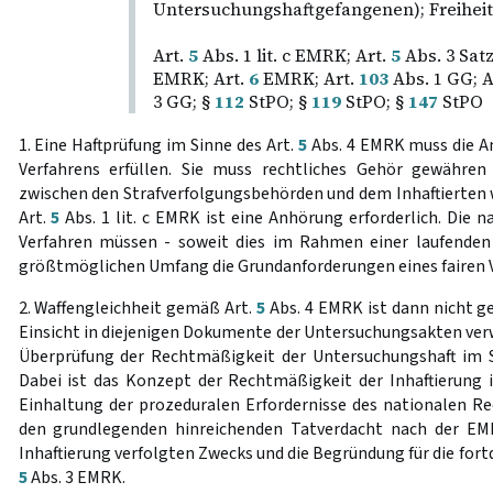
Untersuchungshaftgefangenen); Freiheit
Art.
5
Abs. 1 lit. c EMRK; Art.
5
Abs. 3 Sat
EMRK; Art.
6
EMRK; Art.
103
Abs. 1 GG; A
3 GG; §
112
StPO; §
119
StPO; §
147
StPO
1. Eine Haftprüfung im Sinne des Art.
5
Abs. 4 EMRK muss die An
Verfahrens erfüllen. Sie muss rechtliches Gehör gewähren 
zwischen den Strafverfolgungsbehörden und dem Inhaftierten 
Art.
5
Abs. 1 lit. c EMRK ist eine Anhörung erforderlich. Die n
Verfahren müssen - soweit dies im Rahmen einer laufenden
größtmöglichen Umfang die Grundanforderungen eines fairen V
2. Waffengleichheit gemäß Art.
5
Abs. 4 EMRK ist dann nicht g
Einsicht in diejenigen Dokumente der Untersuchungsakten verwei
Überprüfung der Rechtmäßigkeit der Untersuchungshaft im S
Dabei ist das Konzept der Rechtmäßigkeit der Inhaftierung 
Einhaltung der prozeduralen Erfordernisse des nationalen Rec
den grundlegenden hinreichenden Tatverdacht nach der EMR
Inhaftierung verfolgten Zwecks und die Begründung für die for
5
Abs. 3 EMRK.