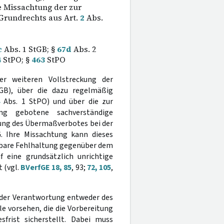
e Missachtung der zur
Grundrechts aus Art.
2
Abs.
c
Abs. 1 StGB; §
67d
Abs. 2
4
StPO; §
463
StPO
er weiteren Vollstreckung der
B), über die dazu regelmäßig
Abs. 1 StPO) und über die zur
ng gebotene sachverständige
ung des Übermaßverbotes bei der
. Ihre Missachtung kann dieses
etbare Fehlhaltung gegenüber dem
f eine grundsätzlich unrichtige
 (vgl.
BVerfGE 18, 85
, 93;
72, 105
,
 der Verantwortung entweder des
le vorsehen, die die Vorbereitung
sfrist sicherstellt. Dabei muss