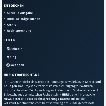
ENTDECKEN
Aktuelle Ausgabe
HRRS-Beiträge suchen
Archiv
Rechtsprechung
TEILEN
LinkedIn
Xing
Facebook
HRR-STRAFRECHT.DE
HRR-Strafrecht.de ist ein Service der Hamburger Anwaltskanzlei
Strate und
Kollegen
. Das Projekt bietet einen kostenlosen Zugang zur aktuellen
höchstrichterlichen Rechtsprechung im Strafrecht und Strafverfahrensrecht.
Es besteht aus der juristischen Fachzeitschrift
HRRS
, einem monatlichen
Newsletter
und einer
Rechtsprechungs-Datenbank
mit der
vollständigen strafrechtlichen Rechtsprechung des Bundesgerichtshofs