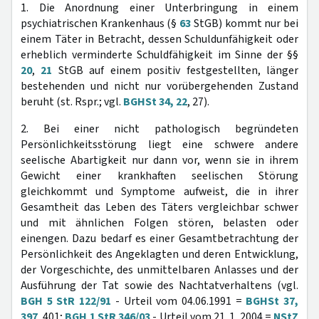
1. Die Anordnung einer Unterbringung in einem
psychiatrischen Krankenhaus (§
63
StGB) kommt nur bei
einem Täter in Betracht, dessen Schuldunfähigkeit oder
erheblich verminderte Schuldfähigkeit im Sinne der §§
20
,
21
StGB auf einem positiv festgestellten, länger
bestehenden und nicht nur vorübergehenden Zustand
beruht (st. Rspr.; vgl.
BGHSt 34, 22
, 27).
2. Bei einer nicht pathologisch begründeten
Persönlichkeitsstörung liegt eine schwere andere
seelische Abartigkeit nur dann vor, wenn sie in ihrem
Gewicht einer krankhaften seelischen Störung
gleichkommt und Symptome aufweist, die in ihrer
Gesamtheit das Leben des Täters vergleichbar schwer
und mit ähnlichen Folgen stören, belasten oder
einengen. Dazu bedarf es einer Gesamtbetrachtung der
Persönlichkeit des Angeklagten und deren Entwicklung,
der Vorgeschichte, des unmittelbaren Anlasses und der
Ausführung der Tat sowie des Nachtatverhaltens (vgl.
BGH 5 StR 122/91
- Urteil vom 04.06.1991 =
BGHSt 37,
397
, 401;
BGH 1 StR 346/03
- Urteil vom 21. 1. 2004 =
NStZ