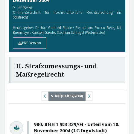
Dezember 2004
5. Jahrgang
Online-Zeitschrift für höchstrichterliche Rechtsprechung im
Strafrecht
Herausgeber: Dr. h.c. Gerhard Strate · Redaktion: Rocco Beck, Ulf
Buermeyer, Karsten Gaede, Stephan Schlegel (Webmaster)
PDF-Version
II. Strafzumessungs- und
Maßregelrecht
S. 400 (Heft 12/2004)
980. BGH 1 StR 339/04 - Urteil vom 10.
November 2004 (LG Ingolstadt)