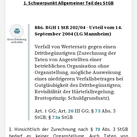
1. Schwerpunkt Allgemeiner Teil des StGB
886. BGH 1 StR 202/04 - Urteil vom 14.
September 2004 (LG Mannheim)
Entscheidung
aufrufen
Verfall von Wertersatz gegen einen
Drittbegünstigten (Zurechnung der
Taten von Angestellten einer
betrieblichen Organisation ohne
Organstellung, mögliche Ausweisung
eines niedrigeren Verfallsbetrages bei
Gutgläubigkeit des Drittbegünstigten;
Revisibilität der Härtefallregelung;
Bruttoprinzip; Schuldgrundsatz).
Art.
1
GG; Art.
20
III GG; §
73
Abs. 3
StGB; §
73a
StGB
1. Hinsichtlich der Zurechnung nach §
73
Abs. 3 StGB
bedarf es keiner Organstellung. Auch Taten von