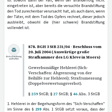
ist sowohl dann der Fall, wenn der Branderfolg nicht
eingetreten ist, aber bereits die versuchte Brandstiftung
den Tod zurechenbar verursacht hat, als auch dann, wenn
der Täter, mit dem Tod des Opfers rechnet, dieser jedoch
ausbleibt, obwohl die (hier schwere) Brandstiftung
vollendet ist.
878. BGH 3 StR 231/04 - Beschluss vom
20. Juli 2004 (Auswärtige große
Strafkammer des LG Kleve in Moers)
Entscheidung
aufrufen
Gewerbsmäßige Hehlerei (Sich-
Verschaffen: Abgrenzung von der
Beihilfe zur Hehlerei); Strafzumessung
(Doppelverwertungsverbot).
§
259
StGB; §
27
StGB; §
46
Abs. 3 StGB
1. Hehlerei in der Begehungsform des "Sich-Verschaffen"
im Sinne des §
259
Abs. 1 StGB setzt voraus, dass der