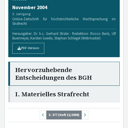
November 2004
5. Jahrgang
Online-Zeitschrift für höchstrichterliche Rechtsprechung im
Strafrecht
Herausgeber: Dr. h.c. Gerhard Strate · Redaktion: Rocco Beck, Ulf
Buermeyer, Karsten Gaede, Stephan Schlegel (Webmaster)
PDF-Version
Hervorzuhebende
Entscheidungen des BGH
I. Materielles Strafrecht
S. 377 (Heft 11/2004)