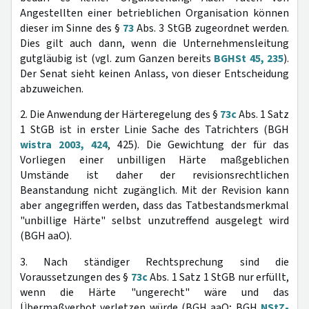
Angestellten einer betrieblichen Organisation können
dieser im Sinne des §
73
Abs. 3 StGB zugeordnet werden.
Dies gilt auch dann, wenn die Unternehmensleitung
gutgläubig ist (vgl. zum Ganzen bereits
BGHSt 45, 235
).
Der Senat sieht keinen Anlass, von dieser Entscheidung
abzuweichen.
2. Die Anwendung der Härteregelung des §
73c
Abs. 1 Satz
1 StGB ist in erster Linie Sache des Tatrichters (BGH
wistra 2003, 424
, 425). Die Gewichtung der für das
Vorliegen einer unbilligen Härte maßgeblichen
Umstände ist daher der revisionsrechtlichen
Beanstandung nicht zugänglich. Mit der Revision kann
aber angegriffen werden, dass das Tatbestandsmerkmal
"unbillige Härte" selbst unzutreffend ausgelegt wird
(BGH aaO).
3. Nach ständiger Rechtsprechung sind die
Voraussetzungen des §
73c
Abs. 1 Satz 1 StGB nur erfüllt,
wenn die Härte "ungerecht" wäre und das
Übermaßverbot verletzen würde (BGH aaO; BGH
NStZ-