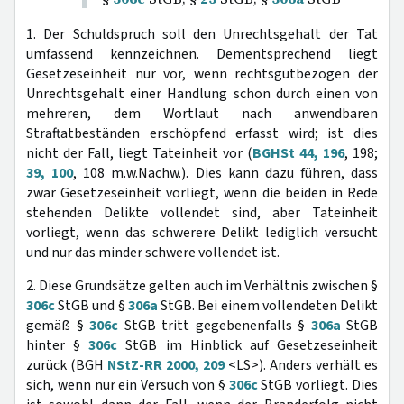
1. Der Schuldspruch soll den Unrechtsgehalt der Tat
umfassend kennzeichnen. Dementsprechend liegt
Gesetzeseinheit nur vor, wenn rechtsgutbezogen der
Unrechtsgehalt einer Handlung schon durch einen von
mehreren, dem Wortlaut nach anwendbaren
Straftatbeständen erschöpfend erfasst wird; ist dies
nicht der Fall, liegt Tateinheit vor (
BGHSt 44, 196
, 198;
39, 100
, 108 m.w.Nachw.). Dies kann dazu führen, dass
zwar Gesetzeseinheit vorliegt, wenn die beiden in Rede
stehenden Delikte vollendet sind, aber Tateinheit
vorliegt, wenn das schwerere Delikt lediglich versucht
und nur das minder schwere vollendet ist.
2. Diese Grundsätze gelten auch im Verhältnis zwischen §
306c
StGB und §
306a
StGB. Bei einem vollendeten Delikt
gemäß §
306c
StGB tritt gegebenenfalls §
306a
StGB
hinter §
306c
StGB im Hinblick auf Gesetzeseinheit
zurück (BGH
NStZ-RR 2000, 209
<LS>). Anders verhält es
sich, wenn nur ein Versuch von §
306c
StGB vorliegt. Dies