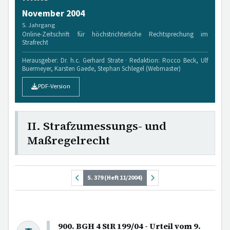
November 2004
5. Jahrgang
Online-Zeitschrift für höchstrichterliche Rechtsprechung im
Strafrecht
Herausgeber: Dr. h.c. Gerhard Strate · Redaktion: Rocco Beck, Ulf
Buermeyer, Karsten Gaede, Stephan Schlegel (Webmaster)
PDF-Version
II. Strafzumessungs- und
Maßregelrecht
S. 379 (Heft 11/2004)
900. BGH 4 StR 199/04 - Urteil vom 9.