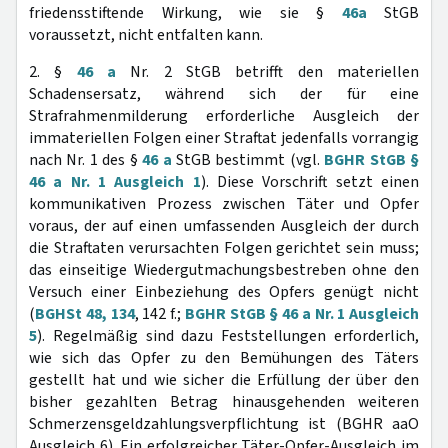
friedensstiftende Wirkung, wie sie §
46a
StGB
voraussetzt, nicht entfalten kann.
2. §
46 a
Nr. 2 StGB betrifft den materiellen
Schadensersatz, während sich der für eine
Strafrahmenmilderung erforderliche Ausgleich der
immateriellen Folgen einer Straftat jedenfalls vorrangig
nach Nr. 1 des §
46 a
StGB bestimmt (vgl.
BGHR StGB §
46 a Nr. 1 Ausgleich 1
). Diese Vorschrift setzt einen
kommunikativen Prozess zwischen Täter und Opfer
voraus, der auf einen umfassenden Ausgleich der durch
die Straftaten verursachten Folgen gerichtet sein muss;
das einseitige Wiedergutmachungsbestreben ohne den
Versuch einer Einbeziehung des Opfers genügt nicht
(
BGHSt 48, 134
, 142 f.;
BGHR StGB § 46 a Nr. 1 Ausgleich
5
). Regelmäßig sind dazu Feststellungen erforderlich,
wie sich das Opfer zu den Bemühungen des Täters
gestellt hat und wie sicher die Erfüllung der über den
bisher gezahlten Betrag hinausgehenden weiteren
Schmerzensgeldzahlungsverpflichtung ist (BGHR aaO
Ausgleich 6). Ein erfolgreicher Täter-Opfer-Ausgleich im