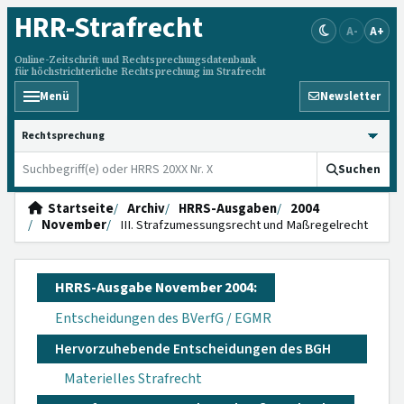
HRR
-Strafrecht
A-
A+
Online-Zeitschrift und Rechtsprechungsdatenbank
für höchstrichterliche Rechtsprechung im Strafrecht
Menü
Newsletter
HRRS durchsuchen
Suchen
Startseite
Archiv
HRRS-Ausgaben
2004
November
III. Strafzumessungsrecht und Maßregelrecht
HRRS-Ausgabe November 2004:
Entscheidungen des BVerfG / EGMR
Hervorzuhebende Entscheidungen des BGH
Materielles Strafrecht