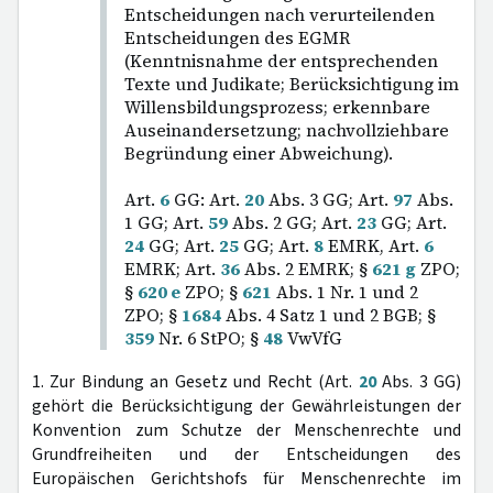
Entscheidungen nach verurteilenden
Entscheidungen des EGMR
(Kenntnisnahme der entsprechenden
Texte und Judikate; Berücksichtigung im
Willensbildungsprozess; erkennbare
Auseinandersetzung; nachvollziehbare
Begründung einer Abweichung).
Art.
6
GG: Art.
20
Abs. 3 GG; Art.
97
Abs.
1 GG; Art.
59
Abs. 2 GG; Art.
23
GG; Art.
24
GG; Art.
25
GG; Art.
8
EMRK, Art.
6
EMRK; Art.
36
Abs. 2 EMRK; §
621 g
ZPO;
§
620 e
ZPO; §
621
Abs. 1 Nr. 1 und 2
ZPO; §
1684
Abs. 4 Satz 1 und 2 BGB; §
359
Nr. 6 StPO; §
48
VwVfG
1. Zur Bindung an Gesetz und Recht (Art.
20
Abs. 3 GG)
gehört die Berücksichtigung der Gewährleistungen der
Konvention zum Schutze der Menschenrechte und
Grundfreiheiten und der Entscheidungen des
Europäischen Gerichtshofs für Menschenrechte im