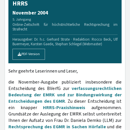
HRRS
November 2004
5. Jahrgang
Online-Zeitschrift für höchstrichterliche Rechtsprechung im
Strafrecht
Herausgeber: Dr. h.c. Gerhard Strate · Redaktion: Rocco Beck, Ulf
Buermeyer, Karsten Gaede, Stephan Schlegel (Webmaster)
PDF-Version
Sehr geehrte Leserinnen und Leser,
die November-Ausgabe publiziert insbesondere die
Entscheidung des BVerfG zur
verfassungsrechtlichen
Bedeutung der EMRK und zur Bindungswirkung der
Entscheidungen des EGMR
. Zu dieser Entscheidung ist
ein knapper
HRRS-Praxishinweis
aufgenommen.
Grundsätze der Auslegung der EMRK selbst unterbreitet
Ihnen der Aufsatz von Frau Dr. Daniela Demko (LLM) zur
Rechtsprechung des EGMR in Sachen Hörfalle
und die