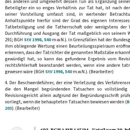
des anderen und umgekehrt dessen Tun als Ergänzung seines 
Beteiligter ein so enges Verhältnis zur Tat hat, ist nach 
seiner Vorstellung umfasst sind, in wertender Betrachtu
Anhaltspunkte hierfür sind der Grad des eigenen Interesse
Tatbeteiligung und die Tatherrschaft oder wenigstens der W
Durchführung und Ausgang der Tat maßgeblich von seinem W
291; BGH
StV 1998, 540
m.w.N.). In Grenzfällen hat der Bundesg
ihm obliegende Wertung einen Beurteilungsspielraum eröffnet
erkennen, dass der Tatrichter die genannten Maßstäbe erkannt
gewürdigt hat, so kann das gefundene Ergebnis vom Revisi
rechtsfehlerhaft beanstandet werden, wenn eine andere tatr
gewesen wäre (BGH
StV 1998, 540
m.w.N.). (Bearbeiter)
4. Der Beschwerdeführer, der eine Verletzung des Verfahrens
die den Mangel begründenden Tatsachen so vollständig
Revisionsgericht allein aufgrund der Begründungsschrift prüf
vorliegt, wenn die behaupteten Tatsachen bewiesen werden (
B
203
). (Bearbeiter)
693. BGH 1 StR 145/04 - Urteil vom 20. J