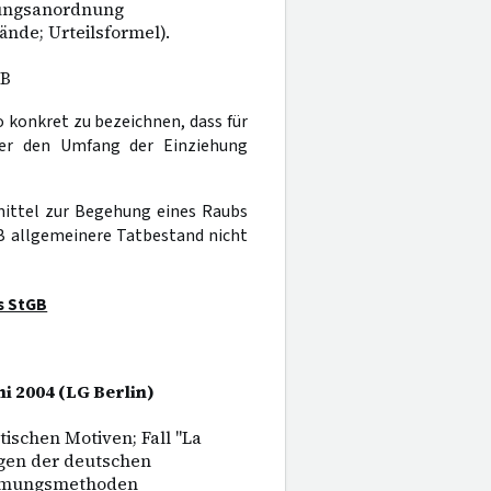
hungsanordnung
nde; Urteilsformel).
B
o konkret zu bezeichnen, dass für
über den Umfang der Einziehung
mittel zur Begehung eines Raubs
 allgemeinere Tatbestand nicht
s StGB
ni 2004 (LG Berlin)
ischen Motiven; Fall "La
gen der deutschen
ehmungsmethoden