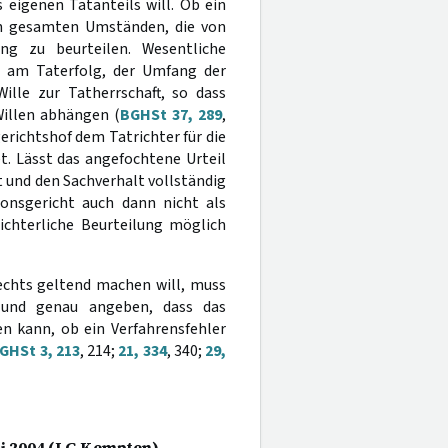
eigenen Tatanteils will. Ob ein
den gesamten Umständen, die von
ng zu beurteilen. Wesentliche
s am Taterfolg, der Umfang der
ille zur Tatherrschaft, so dass
illen abhängen (
BGHSt 37, 289
,
erichtshof dem Tatrichter für die
. Lässt das angefochtene Urteil
 und den Sachverhalt vollständig
onsgericht auch dann nicht als
ichterliche Beurteilung möglich
rechts geltend machen will, muss
 und genau angeben, dass das
en kann, ob ein Verfahrensfehler
GHSt 3, 213
, 214;
21, 334
, 340;
29,
uli 2004 (LG Kempten)