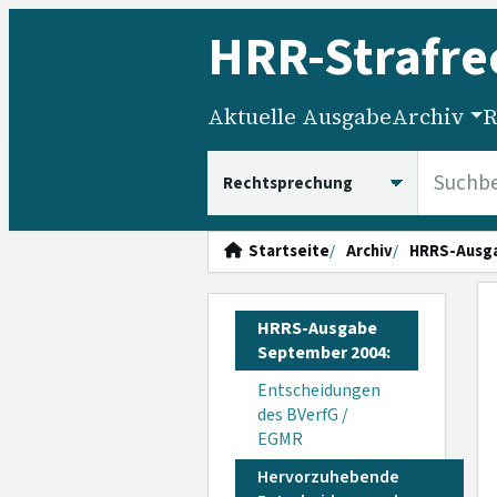
HRR
-Strafre
Aktuelle Ausgabe
Archiv
R
HRRS durchsuchen
Startseite
Archiv
HRRS-Ausg
HRRS-Ausgabe
September 2004:
Entscheidungen
des BVerfG /
EGMR
Hervorzuhebende