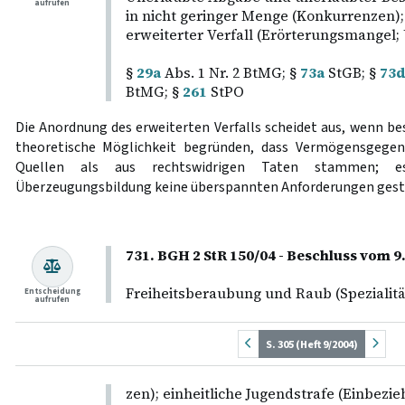
aufrufen
in nicht geringer Menge (Konkurrenzen);
erweiterter Verfall (Erörterungsmangel
§
29a
Abs. 1 Nr. 2 BtMG; §
73a
StGB; §
73
BtMG; §
261
StPO
Die Anordnung des erweiterten Verfalls scheidet aus, wenn b
theoretische Möglichkeit begründen, dass Vermögensgegen
Quellen als aus rechtswidrigen Taten stammen; e
Überzeugungsbildung keine überspannten Anforderungen geste
731. BGH 2 StR 150/04 - Beschluss vom 9
Freiheitsberaubung und Raub (Spezialitä
Entscheidung
aufrufen
S. 305 (Heft 9/2004)
zen); einheitliche Jugendstrafe (Einbezi