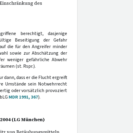
 Einschränkung des
iffene berechtigt, dasjenige
ltige Beseitigung der Gefahr
uf die für den Angreifer minder
wahl sowie zur Abschätzung der
fer weniger gefährliche Abwehr
räumen (st. Rspr.).
 dann, dass er die Flucht ergreift
ere Umstände sein Notwehrrecht
ertig oder vorsätzlich provoziert
yObLG
MDR 1991, 367
).
li 2004 (LG München)
itz von Betäubungsmitteln