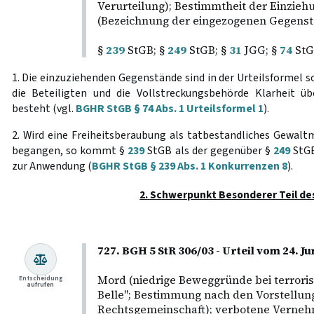
Verurteilung); Bestimmtheit der Einzie
(Bezeichnung der eingezogenen Gegenstä
§
239
StGB; §
249
StGB; §
31
JGG; §
74
StG
1. Die einzuziehenden Gegenstände sind in der Urteilsformel s
die Beteiligten und die Vollstreckungsbehörde Klarheit 
besteht (vgl.
BGHR StGB § 74 Abs. 1 Urteilsformel 1
).
2. Wird eine Freiheitsberaubung als tatbestandliches Gewalt
begangen, so kommt §
239
StGB als der gegenüber §
249
StGB
zur Anwendung (
BGHR StGB § 239 Abs. 1 Konkurrenzen 8
).
2. Schwerpunkt Besonderer Teil de
727. BGH 5 StR 306/03 - Urteil vom 24. Ju
Mord (niedrige Beweggründe bei terrorist
Entscheidung
aufrufen
Belle"; Bestimmung nach den Vorstellun
Rechtsgemeinschaft); verbotene Vern