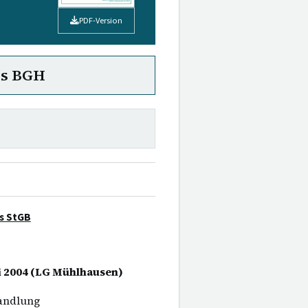
PDF-Version
es BGH
es StGB
uni 2004 (LG Mühlhausen)
handlung