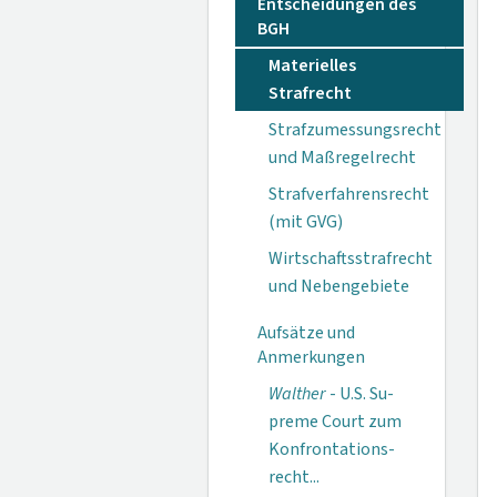
Entscheidungen des
BGH
Materielles
Strafrecht
Strafzumessungsrecht
und Maßregelrecht
Strafverfahrensrecht
(mit GVG)
Wirtschaftsstrafrecht
und Nebengebiete
Aufsätze und
Anmerkungen
Walther
- U.S. Su­
preme Court zum
Konfrontations­
recht...