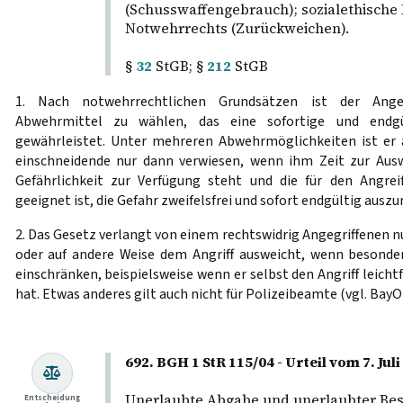
(Schusswaffengebrauch); sozialethische
Notwehrrechts (Zurückweichen).
§
32
StGB; §
212
StGB
1. Nach notwehrrechtlichen Grundsätzen ist der Angegr
Abwehrmittel zu wählen, das eine sofortige und endgü
gewährleistet. Unter mehreren Abwehrmöglichkeiten ist er a
einschneidende nur dann verwiesen, wenn ihm Zeit zur Aus
Gefährlichkeit zur Verfügung steht und die für den Angrei
geeignet ist, die Gefahr zweifelsfrei und sofort endgültig auszu
2. Das Gesetz verlangt von einem rechtswidrig Angegriffenen nur
oder auf andere Weise dem Angriff ausweicht, wenn besond
einschränken, beispielsweise wenn er selbst den Angriff leichtf
hat. Etwas anderes gilt auch nicht für Polizeibeamte (vgl. Ba
692. BGH 1 StR 115/04 - Urteil vom 7. Ju
Unerlaubte Abgabe und unerlaubter Bes
Entscheidung