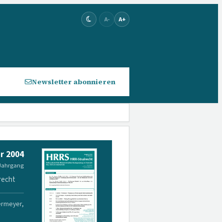
A-
A+
Newsletter abonnieren
r 2004
 Jahrgang
recht
ermeyer,