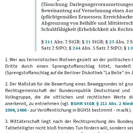
(Täuschung; Darlegungsvoraussetzungen
Beweisantrag auf Vernehmung eines Au
(pflichtgemäßes Ermessen; Erreichbarkeit
Abgrenzung von Beihilfe und Mittätersch
Schuldfähigkeit (Erheblichkeit als Rechts
§
211
Abs. 2 StGB; §
21
StGB; §
25
Abs. 2 S
Satz 2 StPO; §
244
Abs. 5 Satz 2 StPO; §
13
1. Wer aus terroristischen Motiven gezielt an der politischen
Dritte durch einen Sprengstoffanschlag tötet, handel
(Sprengstoffanschlag auf die Berliner Diskothek "La Belle" im 
2. Der Maßstab für die Bewertung eines Beweggrundes ist gru
Rechtsgemeinschaft der Bundesrepublik Deutschland und
Volksgruppe, die die sittlichen und rechtlichen Werte d
anerkennt, zu entnehmen (vgl.
BGHR StGB § 211 Abs. 2 Nie
2004, 1466
- zur Veröffentlichung in BGHSt bestimmt - m.w.N.). 
3. Mittäterschaft liegt nach der Rechtsprechung des Bundes
Tatbeteiligter nicht bloß fremdes Tun fördern will, sondern sei