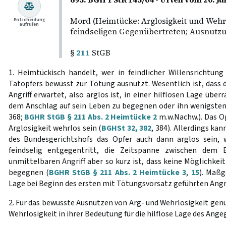
Mord (Heimtücke: Arglosigkeit und Wehrl
Entscheidung
aufrufen
feindseligen Gegenübertreten; Ausnutz
§
211
StGB
1. Heimtückisch handelt, wer in feindlicher Willensrichtung
Tatopfers bewusst zur Tötung ausnutzt. Wesentlich ist, dass d
Angriff erwartet, also arglos ist, in einer hilflosen Lage über
dem Anschlag auf sein Leben zu begegnen oder ihn wenigsten
368;
BGHR StGB § 211 Abs. 2 Heimtücke 2
m.w.Nachw.). Das O
Arglosigkeit wehrlos sein (
BGHSt 32, 382
, 384). Allerdings k
des Bundesgerichtshofs das Opfer auch dann arglos sein,
feindselig entgegentritt, die Zeitspanne zwischen dem
unmittelbaren Angriff aber so kurz ist, dass keine Möglichkeit
begegnen (
BGHR StGB § 211 Abs. 2 Heimtücke 3
,
15
). Maßg
Lage bei Beginn des ersten mit Tötungsvorsatz geführten Angri
2. Für das bewusste Ausnutzen von Arg- und Wehrlosigkeit genüg
Wehrlosigkeit in ihrer Bedeutung für die hilflose Lage des Angeg