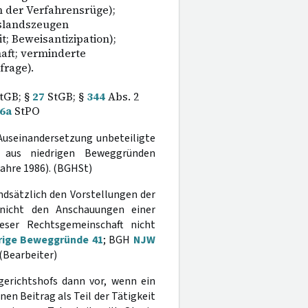
 der Verfahrensrüge);
slandszeugen
; Beweisantizipation);
aft; verminderte
frage).
tGB; §
27
StGB; §
344
Abs. 2
6a
StPO
 Auseinandersetzung unbeteiligte
t aus niedrigen Beweggründen
Jahre 1986). (BGHSt)
ndsätzlich den Vorstellungen der
 nicht den Anschauungen einer
ieser Rechtsgemeinschaft nicht
drige Beweggründe 41
; BGH
NJW
(Bearbeiter)
gerichtshofs dann vor, wenn ein
nen Beitrag als Teil der Tätigkeit