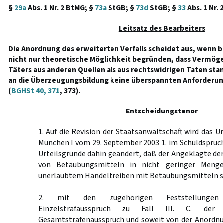
§
29a
Abs. 1 Nr. 2 BtMG; §
73a
StGB; §
73d
StGB; §
33
Abs. 1 Nr. 
Leitsatz des Bearbeiters
Die Anordnung des erweiterten Verfalls scheidet aus, wenn 
nicht nur theoretische Möglichkeit begründen, dass Vermö
Täters aus anderen Quellen als aus rechtswidrigen Taten sta
an die Überzeugungsbildung keine überspannten Anforderun
(
BGHSt 40, 371
, 373).
Entscheidungstenor
1. Auf die Revision der Staatsanwaltschaft wird das U
München I vom 29. September 2003 1. im Schuldspruch i
Urteilsgründe dahin geändert, daß der Angeklagte d
von Betäubungsmitteln in nicht geringer Menge
unerlaubtem Handeltreiben mit Betäubungsmitteln sc
2. mit den zugehörigen Feststellunge
Einzelstrafausspruch zu Fall III. C. der 
Gesamtstrafenausspruch und soweit von der Anordnu