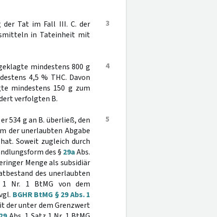
3
der Tat im Fall III. C. der
smitteln in Tateinheit mit
4
ngeklagte mindestens 800 g
ndestens 4,5 % THC. Davon
igte mindestens 150 g zum
dert verfolgten B.
5
r 534 g an B. überließ, den
orm der unerlaubten Abgabe
hat. Soweit zugleich durch
Handlungsform des §
29a
Abs.
 geringer Menge als subsidiär
Tatbestand des unerlaubten
 1 Nr. 1 BtMG von dem
vgl.
BGHR BtMG § 29 Abs. 1
it der unter dem Grenzwert
29
Abs. 1 Satz 1 Nr. 1 BtMG