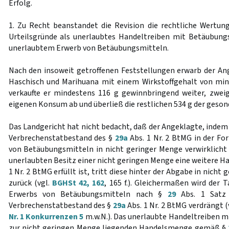
Erfolg.
1. Zu Recht beanstandet die Revision die rechtliche Wertung 
Urteilsgründe als unerlaubtes Handeltreiben mit Betäubung
unerlaubtem Erwerb von Betäubungsmitteln.
Nach den insoweit getroffenen Feststellungen erwarb der A
Haschisch und Marihuana mit einem Wirkstoffgehalt von mi
verkaufte er mindestens 116 g gewinnbringend weiter, zwe
eigenen Konsum ab und überließ die restlichen 534 g der geson
Das Landgericht hat nicht bedacht, daß der Angeklagte, indem e
Verbrechenstatbestand des §
29a
Abs. 1 Nr. 2 BtMG in der F
von Betäubungsmitteln in nicht geringer Menge verwirklicht 
unerlaubten Besitz einer nicht geringen Menge eine weitere 
1 Nr. 2 BtMG erfüllt ist, tritt diese hinter der Abgabe in nicht
zurück (vgl.
BGHSt 42, 162
, 165 f.). Gleichermaßen wird der 
Erwerbs von Betäubungsmitteln nach §
29
Abs. 1 Satz
Verbrechenstatbestand des §
29a
Abs. 1 Nr. 2 BtMG verdrängt (
Nr. 1 Konkurrenzen 5
m.w.N.). Das unerlaubte Handeltreiben m
zur nicht geringen Menge liegenden Handelsmenge gemäß §