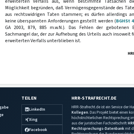
erweiterten Verfalls aus, wenn bestimmte Tatsachen di
Möglichkeit begründen, daß Vermögensgegenstände des Täter
aus rechtswidrigen Taten stammen; es dürfen allerdings a
keine überspannten Anforderungen gestellt werden (
BGHSt 4
GA 2003, 879, 885 m.w.N.). Das Fehlen der gebotenen E
Sachmangel dar, der zur Aufhebung des Urteils auch insoweit f
erweiterten Verfalls unterblieben ist.
HR
TEILEN
HRR-STRAFRECHT.DE
sgabe
HRR-Strafrecht.de ist ein Service der
LinkedIn
Kollegen
. Das Projekt bietet einen k
ge
höchstrichterlichen Rechtsprechung im 
Xing
aus der juristischen Fachzeitschrift
HR
Rechtsprechungs-Datenbank
mit de
Facebook
Rechtsprechung des Bundesgerichtshof