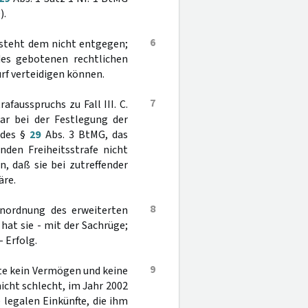
).
6
steht dem nicht entgegen;
des gebotenen rechtlichen
rf verteidigen können.
7
fausspruchs zu Fall III. C.
ar bei der Festlegung der
 des §
29
Abs. 3 BtMG, das
den Freiheitsstrafe nicht
, daß sie bei zutreffender
äre.
8
Anordnung des erweiterten
 hat sie - mit der Sachrüge;
 Erfolg.
9
te kein Vermögen und keine
nicht schlecht, im Jahr 2002
e legalen Einkünfte, die ihm