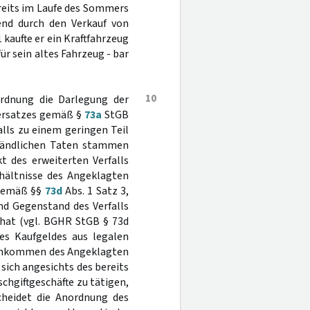
reits im Laufe des Sommers
end durch den Verkauf von
kaufte er ein Kraftfahrzeug
ür sein altes Fahrzeug - bar
10
nordnung die Darlegung der
tersatzes gemäß §
73a
StGB
falls zu einem geringen Teil
tändlichen Taten stammen
 des erweiterten Verfalls
ältnisse des Angeklagten
 gemäß §§
73d
Abs. 1 Satz 3,
ind Gegenstand des Verfalls
 hat (vgl. BGHR StGB § 73d
es Kaufgeldes aus legalen
 Einkommen des Angeklagten
sich angesichts des bereits
hgiftgeschäfte zu tätigen,
scheidet die Anordnung des