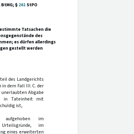
2 BtMG; §
261
StPO
bestimmte Tatsachen die
gensgegenstände des
mmen; es dürfen allerdings
gen gestellt werden
rteil des Landgerichts
n dem Fall III. C. der
er unerlaubten Abgabe
 in Tateinheit mit
huldig ist,
n aufgehoben im
Urteilsgründe, im
ng eines erweiterten