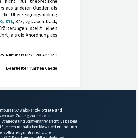
e nicht nur theoretische
s aus anderen Quellen als
n die Überzeugungsbildung
0, 371
, 373; vgl. auch Nack,
rörterungen stellt einen
ührt, als die Anordnung des
RS-Nummer:
HRRS 2004 Nr. 692
Bearbeiter:
Karsten Gaede
 Hamburger Anwaltskanzlei
Strate und
ostenlosen Zugang zur aktuellen
Strafrecht und Strafverfahrensrecht. Es besteht
RS
, einem monatlichen
Newsletter
und einer
r vollständigen strafrechtlichen
s (BGH) und ausgewählter Urteile und