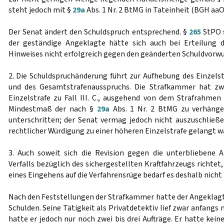
steht jedoch mit §
29a
Abs. 1 Nr. 2 BtMG in Tateinheit (BGH aaO
Der Senat ändert den Schuldspruch entsprechend. §
265
StPO 
der geständige Angeklagte hätte sich auch bei Erteilung 
Hinweises nicht erfolgreich gegen den geänderten Schuldvorwu
2. Die Schuldspruchänderung führt zur Aufhebung des Einzelstra
und des Gesamtstrafenausspruchs. Die Strafkammer hat zw
Einzelstrafe zu Fall III. C., ausgehend von dem Strafrahmen
Mindestmaß der nach §
29a
Abs. 1 Nr. 2 BtMG zu verhängen
unterschritten; der Senat vermag jedoch nicht auszuschließen
rechtlicher Würdigung zu einer höheren Einzelstrafe gelangt w
3. Auch soweit sich die Revision gegen die unterbliebene 
Verfalls bezüglich des sichergestellten Kraftfahrzeugs richtet,
eines Eingehens auf die Verfahrensrüge bedarf es deshalb nicht -
Nach den Feststellungen der Strafkammer hatte der Angeklag
Schulden. Seine Tätigkeit als Privatdetektiv lief zwar anfangs 
hatte er jedoch nur noch zwei bis drei Aufträge. Er hatte kein