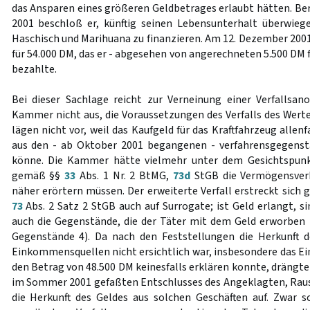
das Ansparen eines größeren Geldbetrages erlaubt hätten. Be
2001 beschloß er, künftig seinen Lebensunterhalt überwieg
Haschisch und Marihuana zu finanzieren. Am 12. Dezember 2001 
für 54.000 DM, das er - abgesehen von angerechneten 5.500 DM f
bezahlte.
Bei dieser Sachlage reicht zur Verneinung einer Verfallsa
Kammer nicht aus, die Voraussetzungen des Verfalls des Wer
lägen nicht vor, weil das Kaufgeld für das Kraftfahrzeug allen
aus den - ab Oktober 2001 begangenen - verfahrensgegens
könne. Die Kammer hätte vielmehr unter dem Gesichtspunkt
gemäß §§
33
Abs. 1 Nr. 2 BtMG,
73d
StGB die Vermögensverh
näher erörtern müssen. Der erweiterte Verfall erstreckt sich
73
Abs. 2 Satz 2 StGB auch auf Surrogate; ist Geld erlangt, s
auch die Gegenstände, die der Täter mit dem Geld erworben
Gegenstände 4). Da nach den Feststellungen die Herkunft d
Einkommensquellen nicht ersichtlich war, insbesondere das
den Betrag von 48.500 DM keinesfalls erklären konnte, drängte 
im Sommer 2001 gefaßten Entschlusses des Angeklagten, Rausc
die Herkunft des Geldes aus solchen Geschäften auf. Zwar 