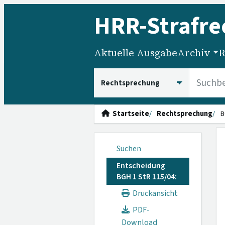
HRR
-Strafre
Aktuelle Ausgabe
Archiv
R
HRRS durchsuchen
Startseite
Rechtsprechung
B
Suchen
Entscheidung
BGH 1 StR 115/04:
Druckansicht
PDF-
Download