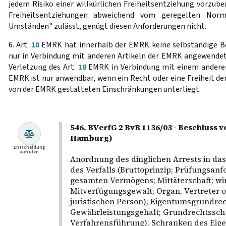
jedem Risiko einer willkürlichen Freiheitsentziehung vorzube
Freiheitsentziehungen abweichend vom geregelten Norma
Umständen" zulässt, genügt diesen Anforderungen nicht.
6. Art.
18
EMRK hat innerhalb der EMRK keine selbständige 
nur in Verbindung mit anderen Artikeln der EMRK angewendet 
Verletzung des Art.
18
EMRK in Verbindung mit einem anderen
EMRK ist nur anwendbar, wenn ein Recht oder eine Freiheit der
von der EMRK gestatteten Einschränkungen unterliegt.
546. BVerfG 2 BvR 1136/03 - Beschluss v
Hamburg)
Entscheidung
aufrufen
Anordnung des dinglichen Arrests in da
des Verfalls (Bruttoprinzip; Prüfungsan
gesamten Vermögens; Mittäterschaft; wir
Mitverfügungsgewalt; Organ, Vertreter o
juristischen Person); Eigentumsgrundrec
Gewährleistungsgehalt; Grundrechtsschu
Verfahrensführung); Schranken des Eig