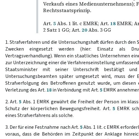
Verkaufs eines Medienunternehmens); Fr
Rechtsstaatsprinzip.
Art.
5
Abs. 1 lit. c EMRK; Art.
18
EMRK; Ar
2 Satz 1 GG; Art.
20
Abs. 3 GG
1. Strafverfahren und die Untersuchungshaft dürfen durch den 
Zwecken eingesetzt werden (hier: Einsatz als Dr
Vertragsverhandlung). Wenn ein staatliches Unternehmen eine
zur Unterzeichnung einer die Verfahrenseinstellung umfassend
Staatsminister mit seiner Unterschrift bestätigt un
Untersuchungsbeamten später umgesetzt wird, muss der 
Strafverfolgung des Betroffenen genutzt wurde, um diesen 
Verletzung des Art.
18
in Verbindung mit Art.
5
EMRK annehmen
2. Art.
5
Abs. 1 EMRK gewährt die Freiheit der Person im klassi
Schutz der körperlichen Bewegungsfreiheit. Art.
5
EMRK schü
eines Strafverfahrens als solche.
3. Der für eine Festnahme nach Art.
5
Abs. 1 lit. c EMRK erforde
voraus, dass die Behörden im Zeitpunkt der Anklage hinrei