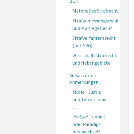
BGH
Materielles Strafrecht
Strafzumessungsrecht
und Maßregelrecht
Strafverfahrensrecht
(mit GVG)
Wirtschaftsstrafrecht
und Nebengebiete
Aufsätze und
Anmerkungen
Strate
- Justiz
und Terror­ismus
...
Ventzke
- Unheil
oder Paradig­
menwechsel?