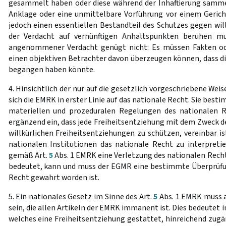
gesammelt haben oder diese während der Inhaftierung samme
Anklage oder eine unmittelbare Vorführung vor einem Gericht i
jedoch einen essentiellen Bestandteil des Schutzes gegen will
der Verdacht auf vernünftigen Anhaltspunkten beruhen m
angenommener Verdacht genügt nicht: Es müssen Fakten ode
einen objektiven Betrachter davon überzeugen können, dass die
begangen haben könnte.
4. Hinsichtlich der nur auf die gesetzlich vorgeschriebene Weis
sich die EMRK in erster Linie auf das nationale Recht. Sie best
materiellen und prozeduralen Regelungen des nationalen Re
ergänzend ein, dass jede Freiheitsentziehung mit dem Zweck d
willkürlichen Freiheitsentziehungen zu schützen, vereinbar ist
nationalen Institutionen das nationale Recht zu interpret
gemäß Art.
5
Abs. 1 EMRK eine Verletzung des nationalen Rech
bedeutet, kann und muss der EGMR eine bestimmte Überprüfu
Recht gewahrt worden ist.
5. Ein nationales Gesetz im Sinne des Art.
5
Abs. 1 EMRK muss au
sein, die allen Artikeln der EMRK immanent ist. Dies bedeutet in
welches eine Freiheitsentziehung gestattet, hinreichend zugä