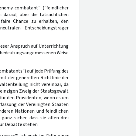
"enemy combatant" ("feindlicher
 darauf, über die tatsächlichen
 faire Chance zu erhalten, den
eutralen Entscheidungsträger
ieser Anspruch auf Unterrichtung
er bedeutungsangemessenen Weise
combatants") auf jede Prüfung des
 mit der generellen Richtlinie der
waltenteilung nicht vereinbar, da
 einzigen Zweig der Staatsgewalt
 für den Präsidenten, wenn es um
fassung der Vereinigten Staaten
nderen Nationen und feindlichen
ganz sicher, dass sie allen drei
zur Debatte stehen.
rocess") ist auch im Falle einer