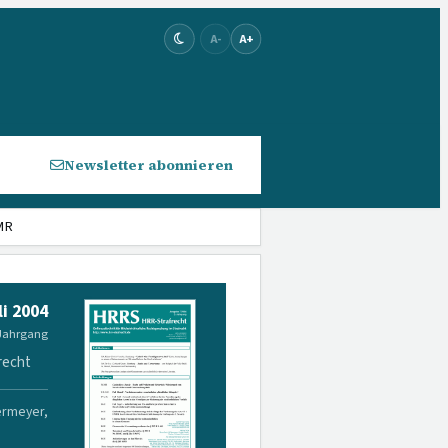
A-
A+
Newsletter abonnieren
MR
li 2004
 Jahrgang
recht
ermeyer,