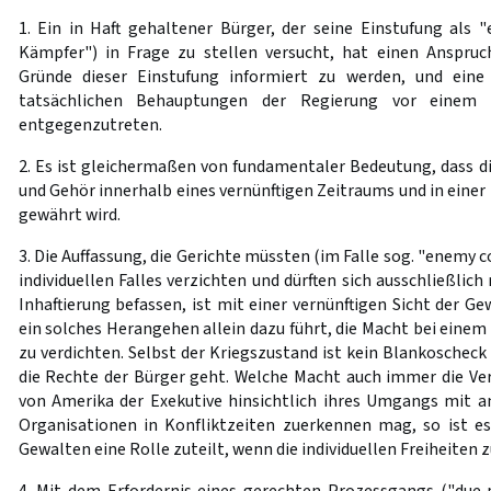
1. Ein in Haft gehaltener Bürger, der seine Einstufung als 
Kämpfer") in Frage zu stellen versucht, hat einen Anspruch
Gründe dieser Einstufung informiert zu werden, und eine
tatsächlichen Behauptungen der Regierung vor einem n
entgegenzutreten.
2. Es ist gleichermaßen von fundamentaler Bedeutung, dass d
und Gehör innerhalb eines vernünftigen Zeitraums und in ein
gewährt wird.
3. Die Auffassung, die Gerichte müssten (im Falle sog. "enemy 
individuellen Falles verzichten und dürften sich ausschließlich
Inhaftierung befassen, ist mit einer vernünftigen Sicht der Ge
ein solches Herangehen allein dazu führt, die Macht bei einem
zu verdichten. Selbst der Kriegszustand ist kein Blankoscheck
die Rechte der Bürger geht. Welche Macht auch immer die Ver
von Amerika der Exekutive hinsichtlich ihres Umgangs mit a
Organisationen in Konfliktzeiten zuerkennen mag, so ist es 
Gewalten eine Rolle zuteilt, wenn die individuellen Freiheiten 
4. Mit dem Erfordernis eines gerechten Prozessgangs ("due p