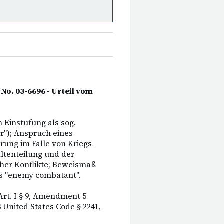
No. 03-6696 - Urteil vom
 Einstufung als sog.
r"); Anspruch eines
rung im Falle von Kriegs-
ltenteilung und der
cher Konflikte; Beweismaß
ls "enemy combatant".
 Art. I § 9, Amendment 5
8 United States Code § 2241,