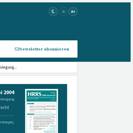
A-
A+
Newsletter abonnieren
slegung...
i 2004
 Jahrgang
recht
ermeyer,