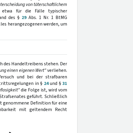
terscheidung von täterschaftlichem
etwa für die Fälle typischer
tand des §
29
Abs. 1 Nr. 1 BtMG
alles herangezogenen werden, um
ch des Handeltreibens stehen. Der
hung einen eigenen Wert"
verliehen.
ersuch und bei der strafbaren
rittsregelungen in §
24
und §
31
flosigkeit"
die Folge ist, wird vom
trafsenates geführt. Schließlich
cht genommene Definition für eine
inbarkeit mit geltendem Recht