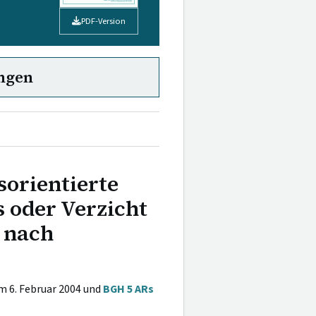
PDF-Version
ngen
orientierte
 oder Verzicht
e nach
 6. Februar 2004 und
BGH 5 ARs