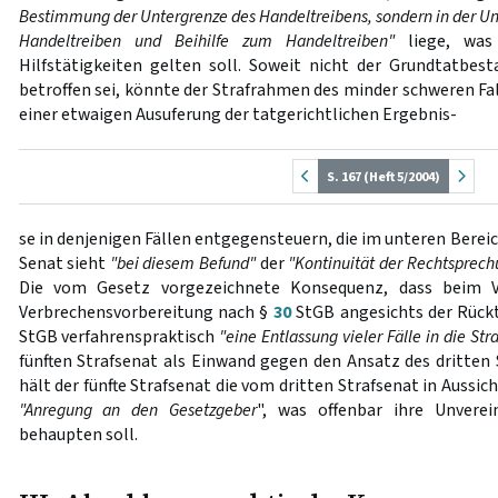
Bestimmung der Untergrenze des Handeltreibens, sondern in der Un
Handeltreiben und Beihilfe zum Handeltreiben"
liege, was 
Hilfstätigkeiten gelten soll. Soweit nicht der Grundtatbes
betroffen sei, könnte der Strafrahmen des minder schweren F
einer etwaigen Ausuferung der tatgerichtlichen Ergebnis-
S. 167 (Heft 5/2004)
se in denjenigen Fällen entgegensteuern, die im unteren Berei
Senat sieht
"bei diesem Befund"
der
"Kontinuität der Rechtsprec
Die vom Gesetz vorgezeichnete Konsequenz, dass beim V
Verbrechensvorbereitung nach §
30
StGB angesichts der Rückt
StGB verfahrenspraktisch
"eine Entlassung vieler Fälle in die Stra
fünften Strafsenat als Einwand gegen den Ansatz des dritten S
hält der fünfte Strafsenat die vom dritten Strafsenat in Aussi
"Anregung an den Gesetzgeber
", was offenbar ihre Unvere
behaupten soll.