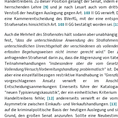
Handeltreibens. Zu dieser Position gelangt der Senat, indem e
herrschenden Lehre
[9]
und je nach Lesart auch vom dritt
Verstoß der heutigen Auslegung gegen Art.
103
II GG verwirft.
eine Kammerentscheidung des BVerfG, mit der eine entspr
Strafsenates hinsichtlich Art.
103
II GG bestätigt worden sei.
[1
Auch die
Mehrheit des Strafsenates
hält sodann aber unabhängig 
fest,
"dass die unterschiedslose Anwendung des Strafrahmen
unterschiedlichen Unrechtsgehalt der verschiedenen als vollendet
erfassten Begehungsweisen nicht immer gerecht wird."
Der z
anfragenden Strafsenat darin zu, dass die Abgrenzung von tät
Teilnahmehandlungen
"insbesondere aber die vom Gesetz
Vollendung/Versuch/Vorbereitungshandlung problematisch"
ist. D
aber eine einzelfallbezogen restriktive Handhabung in
"Grenzfä
vorgeschlagenen Ansatz verwirft er im Ansch
Entscheidungsanmerkungen: Einerseits führe der Katalogan
"neuen Typisierungskasuistik", der ein einheitliches Kriterium
Handeltreibens fehle;
[12]
andererseits verwirft er die vom
Asymmetrie zwischen Einkaufs- und Verkaufshandlungen.
[13]
auf die kriminalpolitische Basis der heutigen Auslegung und s
Grund, den großen Senat anzurufen. Sollte eine Neubesti