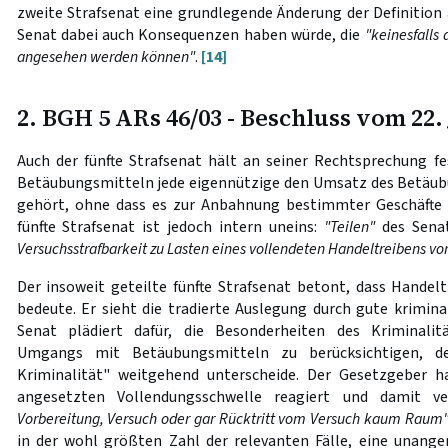
zweite Strafsenat eine grundlegende Änderung der Definition a
Senat dabei auch Konsequenzen haben würde, die
"keinesfalls
angesehen werden können"
.
[14]
2. BGH 5 ARs 46/03 - Beschluss vom 22.
Auch der fünfte Strafsenat hält an seiner Rechtsprechung f
Betäubungsmitteln jede eigennützige den Umsatz des Betäub
gehört, ohne dass es zur Anbahnung bestimmter Geschäfte
fünfte Strafsenat ist jedoch intern uneins:
"Teilen"
des Sena
Versuchsstrafbarkeit zu Lasten eines vollendeten Handeltreibens vo
Der insoweit geteilte fünfte Strafsenat betont, dass Handel
bedeute. Er sieht die tradierte Auslegung durch gute krimina
Senat plädiert dafür, die Besonderheiten des Kriminalit
Umgangs mit Betäubungsmitteln zu berücksichtigen, d
Kriminalität" weitgehend unterscheide. Der Gesetzgeber ha
angesetzten Vollendungsschwelle reagiert und damit v
Vorbereitung, Versuch oder gar Rücktritt vom Versuch kaum Raum
in der wohl größten Zahl der relevanten Fälle, eine unan