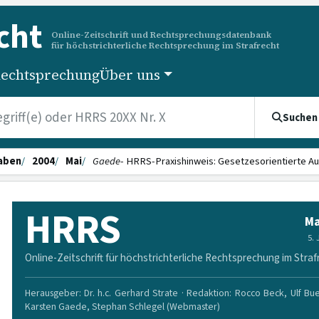
cht
Online-Zeitschrift und Rechtsprechungsdatenbank
für höchstrichterliche Rechtsprechung im Strafrecht
echtsprechung
Über uns
Suchen
aben
2004
Mai
Gaede
- HRRS-Praxishinweis: Gesetzesorientier­te Au
HRRS
Ma
5.
Online-Zeitschrift für höchstrichterliche Rechtsprechung im Straf
Herausgeber: Dr. h.c. Gerhard Strate · Redaktion: Rocco Beck, Ulf Bu
Karsten Gaede, Stephan Schlegel (Webmaster)