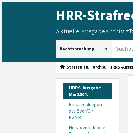
HRR
-Strafre
Aktuelle Ausgabe
Archiv
R
HRRS durchsuchen
Startseite
Archiv
HRRS-Ausg
HRRS-Ausgabe
Mai 2004:
Entscheidungen
des BVerfG /
EGMR
Hervorzuhebende