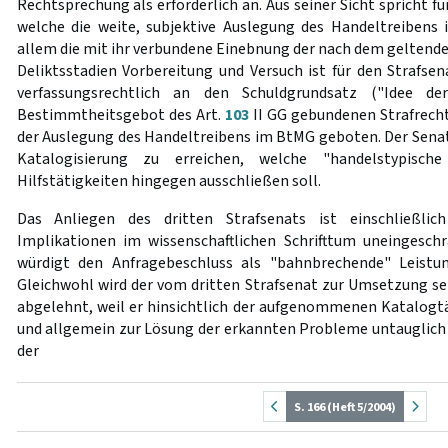
Rechtsprechung als erforderlich an. Aus seiner Sicht spricht fü
welche die weite, subjektive Auslegung des Handeltreibens 
allem die mit ihr verbundene Einebnung der nach dem geltend
Deliktsstadien Vorbereitung und Versuch ist für den Strafse
verfassungsrechtlich an den Schuldgrundsatz ("Idee de
Bestimmtheitsgebot des Art.
103
II GG gebundenen Strafrecht 
der Auslegung des Handeltreibens im BtMG geboten. Der Senat 
Katalogisierung zu erreichen, welche "handelstypische
Hilfstätigkeiten hingegen ausschließen soll.
Das Anliegen des dritten Strafsenats ist einschließlich
Implikationen im wissenschaftlichen Schrifttum uneingesc
würdigt den Anfragebeschluss als "bahnbrechende" Leistun
Gleichwohl wird der vom dritten Strafsenat zur Umsetzung se
abgelehnt, weil er hinsichtlich der aufgenommenen Katalogtä
und allgemein zur Lösung der erkannten Probleme untauglich
der
S. 166 (Heft 5/2004)