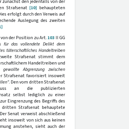
r zunächst den jedenfalls von der
en Strafsenat
[10]
behaupteten
 Dies erfolgt durch den Verweis auf
echende Auslegung des zweiten
1]
von der Position zu Art.
103
II GG
s für das vollendete Delikt dem
es täterschaftliches Handeltreiben
weite Strafsenat stimmt dem
erschaftlichem Handeltreiben und
 gewollte Abgrenzung zwischen
er Strafsenat favorisiert insoweit
llen"
. Den vom dritten Strafsenat
luss an die publizierten
satz selbst lediglich zu einer
 zur Eingrenzung des Begriffs des
 dritten Strafsenat behauptete
Der Senat verweist abschließend
ieht insoweit von sich aus keinen
mmung anstehen, sieht auch der