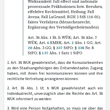
Wirksamkeit: full effect und nationale
prozessuale Präklusionen bzw. Beruhen,
effektive Rechtsmittel, Heilung; Fall
Avena; Fall LaGrand; BGH 5 StR 116-01);
faires Verfahren (Menschenrecht;
Ergänzung des Verteidigerbeistandes).
Art. 36 Abs. 1 lit. b WÜK; Art. 36 Abs. 2
WÜK; Art.
6
EMRK; Art.
2
Abs. 1 GG; Art.
20
Abs. 3 GG; §
337
StPO; §
338
Nr. 8
StPO; §
137
Abs. 1 Satz 1 StPO
1. Art. 36 WÜK gewährleistet, dass die Konsularbeamten
zu den Staatsangehörigen des Entsendestaates Zugang
haben, mit ihnen frei kommunizieren können und ihre
rechtliche Vertretung arrangieren können.
2. Art. 36 Abs. 1 lit. b WÜK gewährleistet auch ein
Individualrecht, unverzüglich über die Rechte des Art. 36
WÜK informiert zu werden.
3. Wird eine Person festgehalten, so muss sie über das