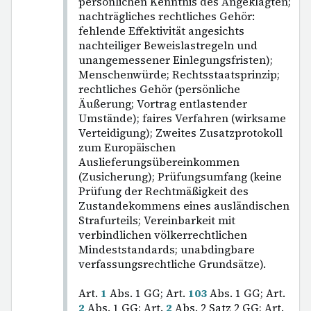
persönlichen Kenntnis des Angeklagten;
nachträgliches rechtliches Gehör:
fehlende Effektivität angesichts
nachteiliger Beweislastregeln und
unangemessener Einlegungsfristen);
Menschenwürde; Rechtsstaatsprinzip;
rechtliches Gehör (persönliche
Äußerung; Vortrag entlastender
Umstände); faires Verfahren (wirksame
Verteidigung); Zweites Zusatzprotokoll
zum Europäischen
Auslieferungsübereinkommen
(Zusicherung); Prüfungsumfang (keine
Prüfung der Rechtmäßigkeit des
Zustandekommens eines ausländischen
Strafurteils; Vereinbarkeit mit
verbindlichen völkerrechtlichen
Mindeststandards; unabdingbare
verfassungsrechtliche Grundsätze).
Art.
1
Abs. 1 GG; Art.
103
Abs. 1 GG; Art.
2
Abs. 1 GG; Art.
2
Abs. 2 Satz 2 GG; Art.