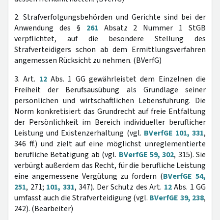
2. Strafverfolgungsbehörden und Gerichte sind bei der
Anwendung des §
261
Absatz 2 Nummer 1 StGB
verpflichtet, auf die besondere Stellung des
Strafverteidigers schon ab dem Ermittlungsverfahren
angemessen Rücksicht zu nehmen. (BVerfG)
3. Art.
12
Abs. 1 GG gewährleistet dem Einzelnen die
Freiheit der Berufsausübung als Grundlage seiner
persönlichen und wirtschaftlichen Lebensführung. Die
Norm konkretisiert das Grundrecht auf freie Entfaltung
der Persönlichkeit im Bereich individueller beruflicher
Leistung und Existenzerhaltung (vgl.
BVerfGE 101, 331
,
346 ff.) und zielt auf eine möglichst unreglementierte
berufliche Betätigung ab (vgl.
BVerfGE 59, 302
, 315). Sie
verbürgt außerdem das Recht, für die berufliche Leistung
eine angemessene Vergütung zu fordern (
BVerfGE 54,
251
, 271;
101, 331
, 347). Der Schutz des Art.
12
Abs. 1 GG
umfasst auch die Strafverteidigung (vgl.
BVerfGE 39, 238
,
242). (Bearbeiter)