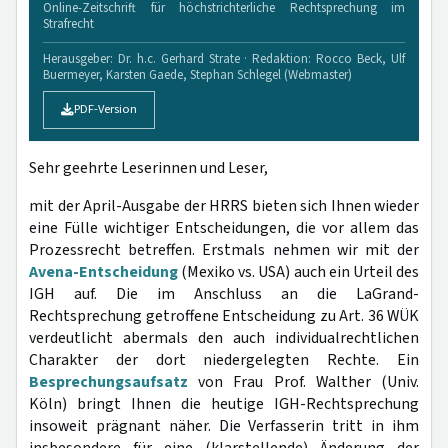
Online-Zeitschrift für höchstrichterliche Rechtsprechung im
Strafrecht
Herausgeber: Dr. h.c. Gerhard Strate · Redaktion: Rocco Beck, Ulf
Buermeyer, Karsten Gaede, Stephan Schlegel (Webmaster)
PDF-Version
Sehr geehrte Leserinnen und Leser,
mit der April-Ausgabe der HRRS bieten sich Ihnen wieder
eine Fülle wichtiger Entscheidungen, die vor allem das
Prozessrecht betreffen. Erstmals nehmen wir mit der
Avena-Entscheidung
(Mexiko vs. USA) auch ein Urteil des
IGH auf. Die im Anschluss an die LaGrand-
Rechtsprechung getroffene Entscheidung zu Art. 36 WÜK
verdeutlicht abermals den auch individualrechtlichen
Charakter der dort niedergelegten Rechte. Ein
Besprechungsaufsatz
von Frau Prof. Walther (Univ.
Köln) bringt Ihnen die heutige IGH-Rechtsprechung
insoweit prägnant näher. Die Verfasserin tritt in ihm
insbesondere für eine (klarstellende) Änderung der