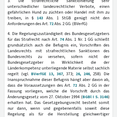
3. Die strafrechtliche Sanktionierung sehr
unterschiedlicher landesrechtlicher Verbote, einen
gefährlichen Hund zu züchten oder Handel mit ihm zu
treiben, in §
143
Abs. 1 StGB genügt nicht den
Anforderungen des Art.
72
Abs. 2 GG. (BVerfG)
4. Die Regelungszuständigkeit des Bundesgesetzgebers
für das Strafrecht nach Art.
74
Abs. 1 Nr. 1 GG schließt
grundsätzlich auch die Befugnis ein, Vorschriften des
Landesrechts mit strafrechtlichen Sanktionen des
Bundesrechts zu versehen, sofern nicht der
Bundesgesetzgeber in Wirklichkeit die der
Länderkompetenz unterliegende Materie selbst sachlich
regelt (vgl.
BVerfGE 13, 367
, 373;
26, 246
, 258). Die
Inanspruchnahme dieser Befugnis hängt aber davon ab,
dass die Voraussetzungen des Art.
72
Abs. 2 GG in der
Fassung vorliegen, welche die Vorschrift durch das
Änderungsgesetz vom 27. Oktober 1994 (
BGBl I S. 3146
)
erhalten hat. Das Gesetzgebungsrecht besteht somit
nur dann, wenn und gegebenenfalls soweit diese
Regelung als für die Herstellung gleichwertiger