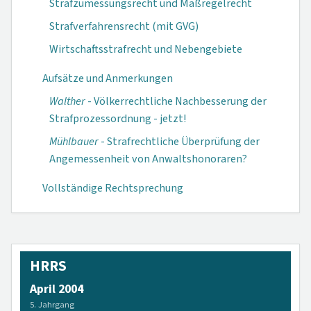
Strafzumessungsrecht und Maßregelrecht
Strafverfahrensrecht (mit GVG)
Wirtschaftsstrafrecht und Nebengebiete
Aufsätze und Anmerkungen
Walther
- Völker­rechtliche Nach­besserung der
Strafprozess­ordnung - jetzt!
Mühlbauer
- Straf­rechtliche Über­prüfung der
An­gemessenheit von Anwaltshonorar­en?
Vollständige Rechtsprechung
HRRS
April 2004
5. Jahrgang