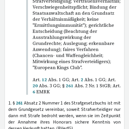
Strafverteidigung; Vertrauensverhältnis;
Verschwiegenheitspflicht; Bindung der
Staatsanwaltschaft an den Grundsatz
der Verhältnismäßigkeit; keine
"Ermittlungsimmunität"); gerichtliche
Entscheidung (Beachtung der
Ausstrahlungswirkung der
Grundrechte; Auslegung; erkennbare
Anwendung); faires Verfahren
(Chancen- und Waffengleichheit;
Mitwirkung eines Strafverteidigers);
"European Kings Club".
Art.
12
Abs. 1 GG; Art.
2
Abs. 1 GG; Art.
20
Abs. 3 GG; §
261
Abs. 2 Nr. 1 StGB; Art.
6
EMRK
1. §
261
Absatz 2 Nummer 1 des Strafgesetzbuchs ist mit
dem Grundgesetz vereinbar, soweit Strafverteidiger nur
dann mit Strafe bedroht werden, wenn sie im Zeitpunkt
der Annahme ihres Honorars sichere Kenntnis von
dessen Herkunft hatten. (BVerfG)