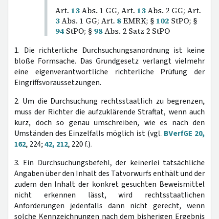
Art.
13
Abs. 1 GG, Art.
13
Abs. 2 GG; Art.
3
Abs. 1 GG; Art.
8
EMRK; §
102
StPO; §
94
StPO; §
98
Abs. 2 Satz 2 StPO
1. Die richterliche Durchsuchungsanordnung ist keine
bloße Formsache. Das Grundgesetz verlangt vielmehr
eine eigenverantwortliche richterliche Prüfung der
Eingriffsvoraussetzungen.
2. Um die Durchsuchung rechtsstaatlich zu begrenzen,
muss der Richter die aufzuklärende Straftat, wenn auch
kurz, doch so genau umschreiben, wie es nach den
Umständen des Einzelfalls möglich ist (vgl.
BVerfGE 20,
162
, 224;
42, 212
, 220 f.).
3. Ein Durchsuchungsbefehl, der keinerlei tatsächliche
Angaben über den Inhalt des Tatvorwurfs enthält und der
zudem den Inhalt der konkret gesuchten Beweismittel
nicht erkennen lässt, wird rechtsstaatlichen
Anforderungen jedenfalls dann nicht gerecht, wenn
solche Kennzeichnungen nach dem bisherigen Ergebnis