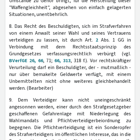
Umstände zu Gehör bringt, für die Herstellung dieser
"Waffengleichheit", abgesehen von einfach gelagerten
Situationen, unentbehrlich.
8. Das Recht des Beschuldigten, sich im Strafverfahren
von einem Anwalt seiner Wahl und seines Vertrauens
verteidigen zu lassen, ist durch Art.
2
Abs. 1 GG in
Verbindung mit dem Rechtsstaatsprinzip des
Grundgesetzes verfassungsrechtlich verbürgt (vgl.
BVerfGE 26, 66
, 71;
66, 313
, 318 f.). Vor rechtskräftiger
Verurteilung darf ein Beschuldigter, der - mutmaßlich -
nur über bemakelte Geldwerte verfügt, mit einem
Unbemittelten nicht ohne weiteres gleichbehandelt
werden. (Bearbeiter)
9. Dem Verteidiger kann nicht uneingeschränkt
angesonnen werden, einer durch den Strafgesetzgeber
geschaffenen Gefahrenlage mit Niederlegung des
Wahlmandats und Pflichtverteidigerbeiordnung zu
begegnen. Die Pflichtverteidigung ist ein Sonderopfer
des Strafverteidigers im öffentlichen Interesse, das in die