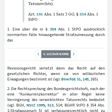
Tatunrechts).
Art.
101
Abs. 1 Satz 2 GG; §
354
Abs. 1
StPO
1. Eine über die in §
354
Abs. 1 StPO ausdrücklich
normierten Fälle hinausgehende Strafzumessung durch
das
S. 112 (Heft 4/2004)
Revisionsgericht verletzt dann das Recht auf den
gesetzlichen Richter, wenn sie von willkürlichen
Erwägungen bestimmt ist (vgl.
BVerfGE 31, 145
, 165).
2. Die Rechtsprechung des Bundesgerichtshofs, nach der
eine "Konkurrenzkorrektur" in aller Regel keine
Verringerung des verwirklichten Tatunrechts bedeutet
(vgl. BGH,
NStZ 1999, 513
, 514; BGHR StPO § 354 Abs.
1/Strafausspruch 5) ist verfassungsrechtlich nicht zu