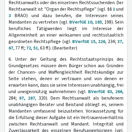
Rechtsanwalts oder des einzelnen Rechtssuchenden. Der
Rechtsanwalt ist "Organ der Rechtspflege" (vgl. §§
1
und
3
BRAO) und dazu berufen, die Interessen seines
Mandanten zu vertreten (vgl.
BVerfGE 10, 185
, 198). Sein
berufliches Tätigwerden liegt im Interesse der
Allgemeinheit an einer wirksamen und rechtsstaatlich
geordneten Rechtspflege (vgl.
BVerfGE 15, 226
, 234;
37,
67
, 77 ff.;
72, 51
, 63 ff.). (Bearbeiter)
6. Unter der Geltung des Rechtsstaatsprinzips des
Grundgesetzes müssen dem Bürger schon aus Gründen
der Chancen- und Waffengleichheit Rechtskundige zur
Seite stehen, denen er vertrauen und von denen er
erwarten kann, dass sie seine Interessen unabhängig, frei
und uneigennützig wahrnehmen (vgl.
BVerfGE 63, 266
,
284;
87, 287
, 320). Dem Rechtsanwalt als berufenem
unabhängigen Berater und Beistand obliegt es, seinem
Mandanten umfassend beizustehen. Voraussetzung für
die Erfüllung dieser Aufgabe ist ein Vertrauensverhältnis
zwischen Rechtsanwalt und Mandant. Integrität und
Zuverlässigkeit des einzelnen Berufsangehörigen (vgl.