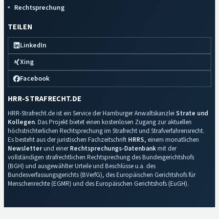
Rechtsprechung
TEILEN
LinkedIn
Xing
Facebook
HRR-STRAFRECHT.DE
HRR-Strafrecht.de ist ein Service der Hamburger Anwaltskanzlei
Strate und
Kollegen
. Das Projekt bietet einen kostenlosen Zugang zur aktuellen
höchstrichterlichen Rechtsprechung im Strafrecht und Strafverfahrensrecht.
Es besteht aus der juristischen Fachzeitschrift
HRRS
, einem monatlichen
Newsletter
und einer
Rechtsprechungs-Datenbank
mit der
vollständigen strafrechtlichen Rechtsprechung des Bundesgerichtshofs
(BGH) und ausgewählter Urteile und Beschlüsse u.a. des
Bundesverfassungsgerichts (BVerfG), des Europäischen Gerichtshofs für
Menschenrechte (EGMR) und des Europäischen Gerichtshofs (EuGH).
Impressum
·
Datenschutz