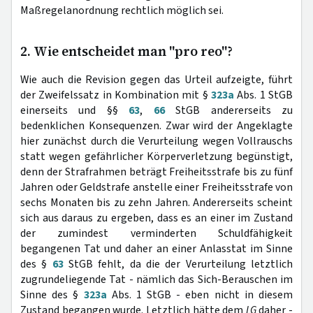
Maßregelanordnung rechtlich möglich sei.
2. Wie entscheidet man "pro reo"?
Wie auch die Revision gegen das Urteil aufzeigte, führt
der Zweifelssatz in Kombination mit §
323a
Abs. 1 StGB
einerseits und §§
63
,
66
StGB andererseits zu
bedenklichen Konsequenzen. Zwar wird der Angeklagte
hier zunächst durch die Verurteilung wegen Vollrauschs
statt wegen gefährlicher Körperverletzung begünstigt,
denn der Strafrahmen beträgt Freiheitsstrafe bis zu fünf
Jahren oder Geldstrafe anstelle einer Freiheitsstrafe von
sechs Monaten bis zu zehn Jahren. Andererseits scheint
sich aus daraus zu ergeben, dass es an einer im Zustand
der zumindest verminderten Schuldfähigkeit
begangenen Tat und daher an einer Anlasstat im Sinne
des §
63
StGB fehlt, da die der Verurteilung letztlich
zugrundeliegende Tat - nämlich das Sich-Berauschen im
Sinne des §
323a
Abs. 1 StGB - eben nicht in diesem
Zustand begangen wurde. Letztlich hätte dem
LG
daher -