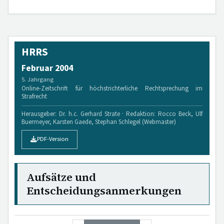
HRRS
Februar 2004
5. Jahrgang
Online-Zeitschrift für höchstrichterliche Rechtsprechung im
Strafrecht
Herausgeber: Dr. h.c. Gerhard Strate · Redaktion: Rocco Beck, Ulf
Buermeyer, Karsten Gaede, Stephan Schlegel (Webmaster)
PDF-Version
Aufsätze und
Entscheidungsanmerkungen