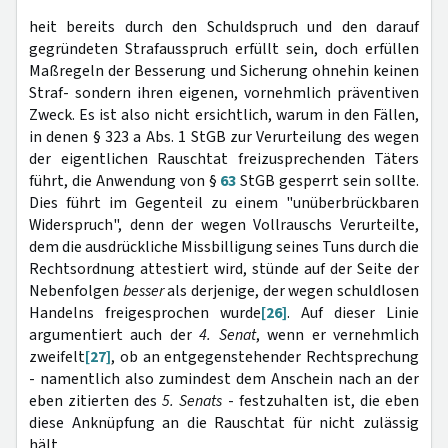
heit bereits durch den Schuldspruch und den darauf
gegründeten Strafausspruch erfüllt sein, doch erfüllen
Maßregeln der Besserung und Sicherung ohnehin keinen
Straf- sondern ihren eigenen, vornehmlich präventiven
Zweck. Es ist also nicht ersichtlich, warum in den Fällen,
in denen § 323 a Abs. 1 StGB zur Verurteilung des wegen
der eigentlichen Rauschtat freizusprechenden Täters
führt, die Anwendung von §
63
StGB gesperrt sein sollte.
Dies führt im Gegenteil zu einem "unüberbrückbaren
Widerspruch", denn der wegen Vollrauschs Verurteilte,
dem die ausdrückliche Missbilligung seines Tuns durch die
Rechtsordnung attestiert wird, stünde auf der Seite der
Nebenfolgen
besser
als derjenige, der wegen schuldlosen
Handelns freigesprochen wurde
[26]
. Auf dieser Linie
argumentiert auch der
4. Senat
, wenn er vernehmlich
zweifelt
[27]
, ob an entgegenstehender Rechtsprechung
- namentlich also zumindest dem Anschein nach an der
eben zitierten des
5. Senats
- festzuhalten ist, die eben
diese Anknüpfung an die Rauschtat für nicht zulässig
hält.