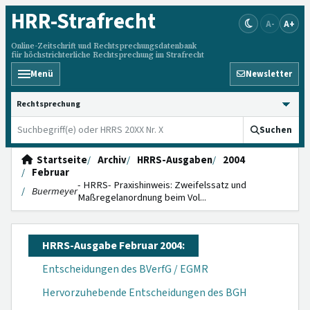
HRR
-Strafrecht
A-
A+
Online-Zeitschrift und Rechtsprechungsdatenbank
für höchstrichterliche Rechtsprechung im Strafrecht
Menü
Newsletter
HRRS durchsuchen
Suchen
Startseite
Archiv
HRRS-Ausgaben
2004
Februar
- HRRS- Praxishinweis: Zweifelssatz und
Buermeyer
Maßregelan­ordnung beim Vol...
HRRS-Ausgabe Februar 2004:
Entscheidungen des BVerfG / EGMR
Hervorzuhebende Entscheidungen des BGH