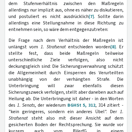
dem Stufenverhältnis zwischen den Maßregeln
allerdings nur implizit aus, ohne es näher zu diskutieren,
und postuliert es nicht ausdrücklich
[7]
. Sollte darin
allerdings eine Stellungnahme in diese Richtung zu
entnehmen sein, so wäre dem entgegenzutreten:
Die Frage nach dem Verhältnis der Maßregeln ist
unlängst vom
1. Strafsenat
entschieden worden
[8]
. Er
stellte fest, dass beide Maßregeln teilweise
unterschiedliche Ziele verfolgen, also nicht
deckungsgleich sind: Die Sicherungsverwahrung schützt
die Allgemeinheit durch Einsperren des Verurteilten
unabhängig von der verhängten Strafe. Die
Unterbringung will zwar ebenfalls diesen
Sicherungszweck verfolgen, stellt aber daneben auch auf
Heilung ab. Die Unterbringung ist daher - in den Worten
des
1. Senats
, der wiederum
BGHSt 5, 312
, 314 zitiert
-
"kein geringeres, sondern ein anderes Übel". Der
1.
Strafsenat
steht also mit dieser Ansicht auf dem
gesicherten Boden der Rechtsprechung. Sie wurde vor
kurzem auch vom BVerfG in einem