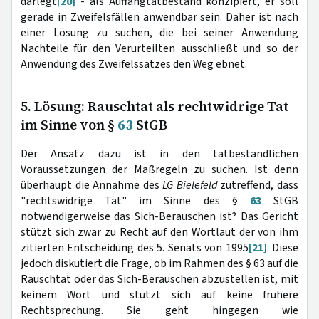
darlegt
[20]
- als Auffangtatbestand konzipiert, er soll
gerade in Zweifelsfällen anwendbar sein. Daher ist nach
einer Lösung zu suchen, die bei seiner Anwendung
Nachteile für den Verurteilten ausschließt und so der
Anwendung des Zweifelssatzes den Weg ebnet.
5. Lösung: Rauschtat als rechtwidrige Tat
im Sinne von §
63
StGB
Der Ansatz dazu ist in den tatbestandlichen
Voraussetzungen der Maßregeln zu suchen. Ist denn
überhaupt die Annahme des
LG Bielefeld
zutreffend, dass
"rechtswidrige Tat" im Sinne des §
63
StGB
notwendigerweise das Sich-Berauschen ist? Das Gericht
stützt sich zwar zu Recht auf den Wortlaut der von ihm
zitierten Entscheidung des 5. Senats von 1995
[21]
. Diese
jedoch diskutiert die Frage, ob im Rahmen des § 63 auf die
Rauschtat oder das Sich-Berauschen abzustellen ist, mit
keinem Wort und stützt sich auf keine frühere
Rechtsprechung. Sie geht hingegen wie