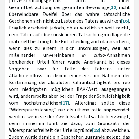
prozessordnungsgemäß auch in einer
Gesamtbetrachtung der gesamten Beweislage
[15]
nicht
überwindbare Zweifel über das wahre tatsächliche
Geschehen sich nicht zu Lasten des Täters auswirken
[16]
.
Fraglich erscheint jedoch, ob er wirklich so weit reicht,
dem Täter auf einer unsicheren Tatsachengrundlage die
materiell bestmögliche Entscheidung auch dann sichern,
wenn dies zu einem in sich unschlüssigen, weil auf
miteinander unvereinbaren
in dubio
-Annahmen
beruhenden Urteil führen würde. Anerkannt ist dieses
Vorgehen zwar für Fälle des Fahrens unter
Alkoholeinfluss, in denen einerseits im Rahmen der
Bestimmung der absoluten Fahruntüchtigkeit pro reo
vom niedrigsten möglichen BAK-Wert ausgegangen
wird, andererseits aber bei der Frage der Schuldfähigkeit
vom höchstmöglichen
[17]
. Allerdings sollte diese
"Widerspruchslösung" nur als ultima ratio angewendet
werden, wenn sie der Zweifelssatz tatsächlich erzwingt,
denn immerhin führt sie dazu, vom Grundsatz der
Widerspruchsfreiheit der Urteilsgründe
[18]
abzuweichen.
Zudem würde damit ein Geschehen zugrunde gelegt, das