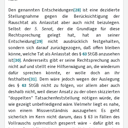
Den genannten Entscheidungen
[28]
ist eine dezidierte
Stellungnahme gegen die Berücksichtigung der
Rauschtat als Anlasstat aber auch nicht beizulegen.
Selbst der
5. Senat
, der die Grundlage für diese
Rechtsprechung gelegt hat, hat an seiner
Entscheidung
[29]
nicht ausdrücklich festgehalten,
sondern sich darauf zurückgezogen, daß offen bleiben
könne, welche Tat als Anlasstat des §
63
StGB anzusehen
ist
[30]
. Andererseits gibt er seine Rechtsprechung auch
nicht auf und stellt eine Hilfserwägung an, die wiederum
dafür sprechen könnte, er wolle doch an ihr
festhalten
[31]
. Dem wäre jedoch wegen der Auslegung
des §
63
StGB nicht zu folgen, vor allem aber auch
deshalb nicht, weil dieser Ansatz zu der oben skizzierten
"doppelten" Tatsachenfeststellung nötigen würde, die
wie gezeigt unbefriedigend wäre. Vielmehr liegt es nahe,
von einem Missverständnis auszugehen: Es geht
sicherlich im Kern nicht darum, dass § 63 in Fällen des
Vollrauschs
systematisch
gesperrt wäre - dafür gibt es