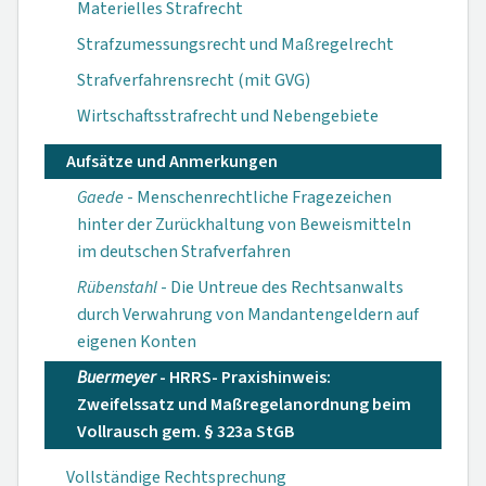
Materielles Strafrecht
Strafzumessungsrecht und Maßregelrecht
Strafverfahrensrecht (mit GVG)
Wirtschaftsstrafrecht und Nebengebiete
Aufsätze und Anmerkungen
Gaede
- Menschen­rechtliche Frage­zeichen
hinter der Zurückhaltung von Beweismitteln
im deutschen Straf­verfahren
Rübenstahl
- Die Untreue des Rechts­anwalts
durch Ver­wahrung von Man­dantengeldern auf
eigenen Konten
Buermeyer
- HRRS- Praxishinweis:
Zweifelssatz und Maßregelan­ordnung beim
Voll­rausch gem. § 323a StGB
Vollständige Rechtsprechung