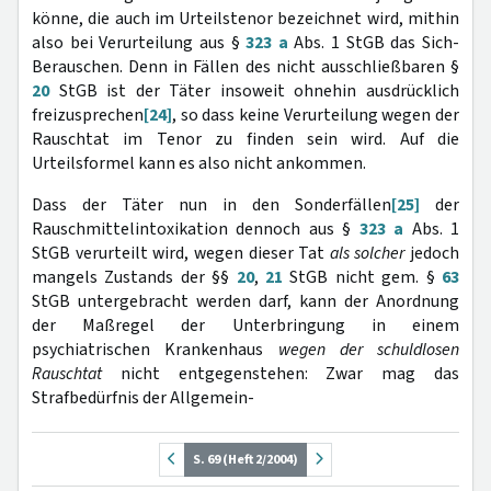
könne, die auch im Urteilstenor bezeichnet wird, mithin
also bei Verurteilung aus §
323 a
Abs. 1 StGB das Sich-
Berauschen. Denn in Fällen des nicht ausschließbaren §
20
StGB ist der Täter insoweit ohnehin ausdrücklich
freizusprechen
[24]
, so dass keine Verurteilung wegen der
Rauschtat im Tenor zu finden sein wird. Auf die
Urteilsformel kann es also nicht ankommen.
Dass der Täter nun in den Sonderfällen
[25]
der
Rauschmittelintoxikation dennoch aus §
323 a
Abs. 1
StGB verurteilt wird, wegen dieser Tat
als solcher
jedoch
mangels Zustands der §§
20
,
21
StGB nicht gem. §
63
StGB untergebracht werden darf, kann der
Anordnung
der Maßregel der Unterbringung in einem
psychiatrischen Krankenhaus
wegen der schuldlosen
Rauschtat
nicht entgegenstehen: Zwar mag das
Strafbedürfnis der Allgemein-
S. 69 (Heft 2/2004)