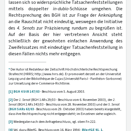
lassen sich so widersprüchliche Tatsachenfeststellungen
mittels doppelter
in-dubio-
Schlüsse umgehen. Die
Rechtsprechung des BGH ist zur Frage der Anknüpfung
an die Rauschtat nicht eindeutig, weswegen die Initiative
des
4. Senats
zur Präzisierung rundum zu begrüßen ist.
Auf der Basis der hier vertretenen Ansicht steht
schließlich der gewohnten einfachen Anwendung des
Zweifelssatzes mit eindeutiger Tatsachenfeststellung in
diesen Fällen nichts mehr entgegen.
*
Der Autor ist Redakteur der Zeitschrift Höchstrichterliche Rechtsprechung
Strafrecht (HRRS; http://www.hrrs.de). Er promoviert derzeit an der Universität
Leipzig und der Bibliothèque de Cujas (Université Paris I - Panthéon-Sorbonne)
zur Umsetzung der e-Commerce-Richtlinie.
[1]
BGH 4 StR 147/03
- Beschluss vom 5. August 2003.
[2]
Der
1. Senat
(BGH 1 ARs 29/03 - Beschluss vom 6. November 2003), der
2.
Senat
(BGH 2 ARs 343/03 - Beschluss vom 28. November 2003) und der
5. Senat
(
BGH 5 ARs 63/03
- Beschluss vom 29. Oktober 2003) haben bereits klargestellt,
dass ihre Rechtsprechung nicht entgegensteht; im Einzelnen siehe sogleich.
[3]
Wiedergabe nach dem Anfragebeschluss, vgl. oben Fn 222.
[4]
Vgl. dazu BVerfG, Beschluss vom 16. März 1994 -
BVerfGE 91, 1
.