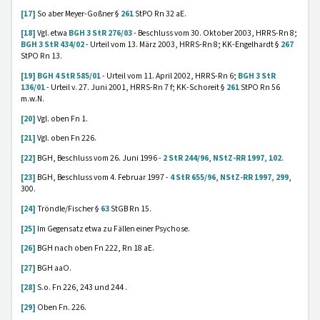
[17]
So aber Meyer-Goßner §
261
StPO Rn 32 aE.
[18]
Vgl. etwa
BGH 3 StR 276/03
- Beschluss vom 30. Oktober 2003, HRRS-Rn 8;
BGH 3 StR 434/02
- Urteil vom 13. März 2003, HRRS-Rn 8; KK-Engelhardt §
267
StPO Rn 13.
[19]
BGH 4 StR 585/01
- Urteil vom 11. April 2002, HRRS-Rn 6;
BGH 3 StR
136/01
- Urteil v. 27. Juni 2001, HRRS-Rn 7 f; KK-Schoreit §
261
StPO Rn 56
m.w.N.
[20]
Vgl. oben Fn 1.
[21]
Vgl. oben Fn 226.
[22]
BGH, Beschluss vom 26. Juni 1996 -
2 StR 244/96
,
NStZ-RR 1997, 102
.
[23]
BGH, Beschluss vom 4. Februar 1997 -
4 StR 655/96
,
NStZ-RR 1997, 299
,
300.
[24]
Tröndle/Fischer §
63
StGB Rn 15.
[25]
Im Gegensatz etwa zu Fällen einer Psychose.
[26]
BGH nach oben Fn 222, Rn 18 aE.
[27]
BGH aaO.
[28]
S.o. Fn 226, 243 und 244 .
[29]
Oben Fn. 226.