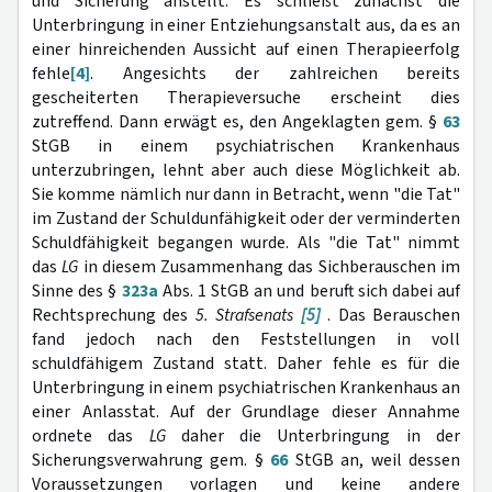
und Sicherung anstellt. Es schließt zunächst die
Unterbringung in einer Entziehungsanstalt aus, da es an
einer hinreichenden Aussicht auf einen Therapieerfolg
fehle
[4]
. Angesichts der zahlreichen bereits
gescheiterten Therapieversuche erscheint dies
zutreffend. Dann erwägt es, den Angeklagten gem. §
63
StGB in einem psychiatrischen Krankenhaus
unterzubringen, lehnt aber auch diese Möglichkeit ab.
Sie komme nämlich nur dann in Betracht, wenn "die Tat"
im Zustand der Schuldunfähigkeit oder der verminderten
Schuldfähigkeit begangen wurde. Als "die Tat" nimmt
das
LG
in diesem Zusammenhang das Sichberauschen im
Sinne des §
323a
Abs. 1 StGB an und beruft sich dabei auf
Rechtsprechung des
5. Strafsenats
[5]
. Das Berauschen
fand jedoch nach den Feststellungen in voll
schuldfähigem Zustand statt. Daher fehle es für die
Unterbringung in einem psychiatrischen Krankenhaus an
einer Anlasstat. Auf der Grundlage dieser Annahme
ordnete das
LG
daher die Unterbringung in der
Sicherungsverwahrung gem. §
66
StGB an, weil dessen
Voraussetzungen vorlagen und keine andere