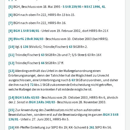
[5]
BGH, Beschluss vom 18. Mai 1995 -
5 StR 239/95
=
NStZ 1996, 41
.
[6]
BGH nach oben Fn 222, HRRS-Rn 13 bis 15.
[7]
BGH nach oben Fn 222, HRRS-Rn 16.
[8]
BGH 1 StR 546/01
- Urteil vom 19. Februar 2002, dort HRRS-Rn 21 f.
[9]
BVerfG 2 BvR 366/03
- Beschluss vom 10. Oktober 2003 (bei HRRS).
[10]
Vgl. §
136
StVollzG; Tröndle/Fischer §
63
StGB Rn 2.
[11]
Tröndle/Fischer §
63
StGB Rn 2b und 7; S/S-Stree § 63 Rn 16 f.
[12]
Tröndle/Fischer §
66
StGB Rn 17 ff.
[13]
Allerdings enthält das Urteil in der Maßregelanordnung einen
Erörterungsmangel, denn der Tatrichter hat die Möglichkeit zu Unrecht
ausgeschlossen, eine Unterbringung nach §
63
StGB anzuordnen, und daher
die ihm nach §
72
Abs.1 StGB zukommende Entscheidung nicht getroffen,
welche Maßregel die im konkreten Fall mildeste mögliche ist.
[14]
BGH 5 ARs 63/03
- Beschluss vom 29. Oktober 2003, HRRS-Rn 6, ähnlich
der
2. Senat
in
BGH 2 ARs 343/03
- Beschluss vom 28. November 2003.
[15]
Zur Anwendung des Zweifelssatzes nicht schon auf einzelne
Beweistatsachen, sondern erst auf die Beweiswürdigung im ganzen
BGH 3 StR
136/01
- Urteil v. 27. Juni 2001, HRRS-Rn 5.
[16]
KK-Pfeiffer Einleitung zur StPO Rn 19; KK-Schoreit §
261
StPO Rn 56.