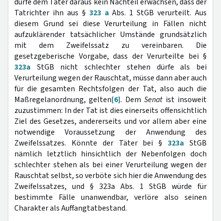
dürfe dem Täter daraus kein Nachteil erwachsen, dass der
Tatrichter ihn aus §
323 a
Abs. 1 StGB verurteilt. Aus
diesem Grund sei diese Verurteilung in Fällen nicht
aufzuklärender tatsächlicher Umstände grundsätzlich
mit dem Zweifelssatz zu vereinbaren. Die
gesetzgeberische Vorgabe, dass der Verurteilte bei §
323a
StGB nicht schlechter stehen dürfe als bei
Verurteilung wegen der Rauschtat, müsse dann aber auch
für die gesamten Rechtsfolgen der Tat, also auch die
Maßregelanordnung, gelten
[6]
. Dem
Senat
ist insoweit
zuzustimmen: In der Tat ist dies einerseits offensichtlich
Ziel des Gesetzes, andererseits und vor allem aber eine
notwendige Voraussetzung der Anwendung des
Zweifelssatzes. Könnte der Täter bei §
323a
StGB
nämlich letztlich hinsichtlich der Nebenfolgen doch
schlechter stehen als bei einer Verurteilung wegen der
Rauschtat selbst, so verböte sich hier die Anwendung des
Zweifelssatzes, und § 323a Abs. 1 StGB würde für
bestimmte Fälle unanwendbar, verlöre also seinen
Charakter als Auffangtatbestand.