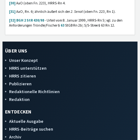
[30]
AaO (oben Fn. 223), HRRS-Rn 4.
[31]
AaO, Rn. 6; ähnlich äußert sich der
2. Senat
(oben Fn. 223, Rn 1).
[32]
BGH 2 StR 430/98
- Urteil vom 8. Januar 1999, HRRS-Rn 5; vgl. zu den
Anforderungen Tröndle/Fischer §
63
StGB Rn 2b; S/S-Stree § 63 Rn 12.
ÜBER UNS
Unser Konzept
HRRS unterstützen
HRRS zitieren
Publizieren
Redaktionelle Richtlinien
Redaktion
ENTDECKEN
Aktuelle Ausgabe
HRRS-Beiträge suchen
Archiv