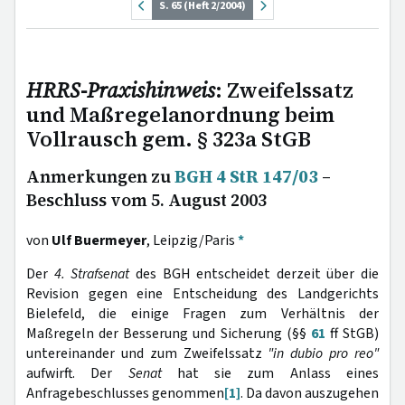
S. 65 (Heft 2/2004)
HRRS-Praxishinweis
: Zweifelssatz
und Maßregelanordnung beim
Vollrausch gem. § 323a StGB
Anmerkungen zu
BGH 4 StR 147/03
–
Beschluss vom 5. August 2003
von
Ulf Buermeyer
, Leipzig/Paris
*
Der
4. Strafsenat
des BGH entscheidet derzeit über die
Revision gegen eine Entscheidung des Landgerichts
Bielefeld, die einige Fragen zum Verhältnis der
Maßregeln der Besserung und Sicherung (§§
61
ff StGB)
untereinander und zum Zweifelssatz
"in dubio pro reo"
aufwirft. Der
Senat
hat sie zum Anlass eines
Anfragebeschlusses genommen
[1]
. Da davon auszugehen