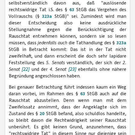
selbstverständlich davon aus, daß "auslösende
rechtswidrige Tat i.S. des §
63
StGB das Vergehen des
Vollrauschs (§
323a
StGB)" sei. Zumindest wird man
dieser Entscheidung also keine ausdrückliche
Stellungnahme gegen die Berücksichtigung der
Rauschtat entnehmen können, sondern sie so lesen
müssen, dass
jedenfalls auch
die Tathandlung des §
323a
StGB in Betracht kommt: Das ist in der Tat nicht
zweifelhaft, und dann erscheint die doch sehr lapidare
Feststellung des
5. Senats
verständlich, der sich der
2.
Senat
[22]
und der
4. Senat
[23]
ebenfalls ohne nähere
Begründung angeschlossen haben.
Bei genauer Betrachtung führt indessen kaum ein Weg
daran vorbei, im Rahmen des §
63
StGB auch auf die
Rauschtat abzustellen. Denn wenn man mit dem
Zweifelssatz annimmt, dass der Angeklagte sich im
Zustand des §
20
StGB befand, also schuldlos handelte,
so bleibt davon die Rechtwidrigkeit seiner Rauschtat
unberührt. Es gibt keinen Grund, anzunehmen, dass
"rechtswidrige Tat" in diesem Sinne nur diejenige sein