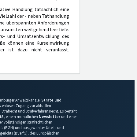
ative Handlung tatsächlich eine
 Vielzahl der - neben Tathandlung
ine überspannten Anforderungen
 ansonsten weitgehend leer liefe.
urs- und Umsatzentwicklung des
öße können eine Kurseinwirkung
er ist dazu nicht veranlasst.
 Hamburger Anwaltskanzlei
Strate und
ostenlosen Zugang zur aktuellen
Strafrecht und Strafverfahrensrecht. Es besteht
RS
, einem monatlichen
Newsletter
und einer
r vollständigen strafrechtlichen
s (BGH) und ausgewählter Urteile und
gerichts (BVerfG), des Europäischen