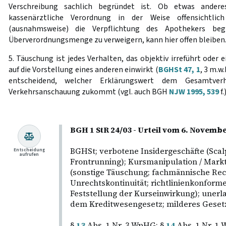
Verschreibung sachlich begründet ist. Ob etwas andere
kassenärztliche Verordnung in der Weise offensichtlic
(ausnahmsweise) die Verpflichtung des Apothekers be
Überverordnungsmenge zu verweigern, kann hier offen bleiben.
5. Täuschung ist jedes Verhalten, das objektiv irreführt oder
auf die Vorstellung eines anderen einwirkt (
BGHSt 47, 1
, 3 m.w
entscheidend, welcher Erklärungswert dem Gesamtve
Verkehrsanschauung zukommt (vgl. auch BGH
NJW 1995, 539
f.
BGH 1 StR 24/03 - Urteil vom 6. Novembe
BGHSt; verbotene Insidergeschäfte (Scalp
Entscheidung
aufrufen
Frontrunning); Kursmanipulation / Mark
(sonstige Täuschung; fachmännische Rec
Unrechtskontinuität; richtlinienkonform
Feststellung der Kurseinwirkung); uner
dem Kreditwesengesetz; milderes Geset
§
13
Abs. 1 Nr. 3 WpHG; §
14
Abs. 1 Nr. 1