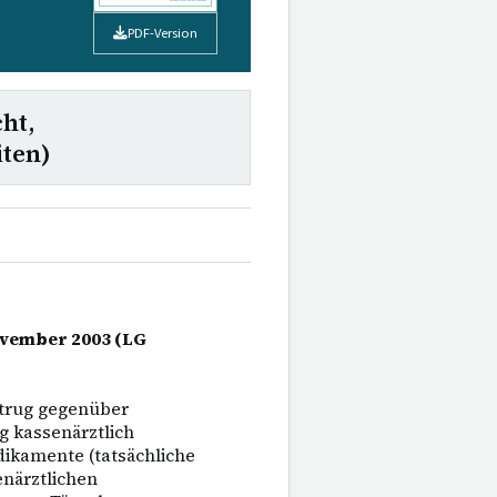
PDF-Version
ht,
ten)
November 2003 (LG
trug gegenüber
 kassenärztlich
dikamente (tatsächliche
enärztlichen