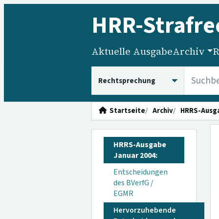
HRR
-Strafre
Aktuelle Ausgabe
Archiv
R
HRRS durchsuchen
Startseite
Archiv
HRRS-Ausg
HRRS-Ausgabe
Januar 2004:
Entscheidungen
des BVerfG /
EGMR
Hervorzuhebende