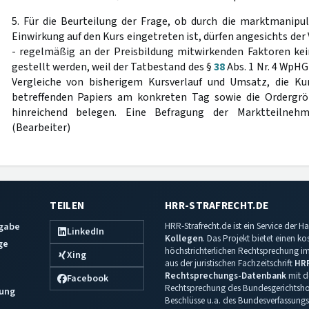
5. Für die Beurteilung der Frage, ob durch die marktmanipul
Einwirkung auf den Kurs eingetreten ist, dürfen angesichts der
- regelmäßig an der Preisbildung mitwirkenden Faktoren ke
gestellt werden, weil der Tatbestand des §
38
Abs. 1 Nr. 4 WpHG
Vergleiche von bisherigem Kursverlauf und Umsatz, die K
betreffenden Papiers am konkreten Tag sowie die Ordergr
hinreichend belegen. Eine Befragung der Marktteilnehm
(Bearbeiter)
TEILEN
HRR-STRAFRECHT.DE
sgabe
HRR-Strafrecht.de ist ein Service der
LinkedIn
Kollegen
. Das Projekt bietet einen k
ge
höchstrichterlichen Rechtsprechung im 
Xing
aus der juristischen Fachzeitschrift
HR
Rechtsprechungs-Datenbank
mit de
Facebook
Rechtsprechung des Bundesgerichtshof
ung
Beschlüsse u.a. des Bundesverfassungs