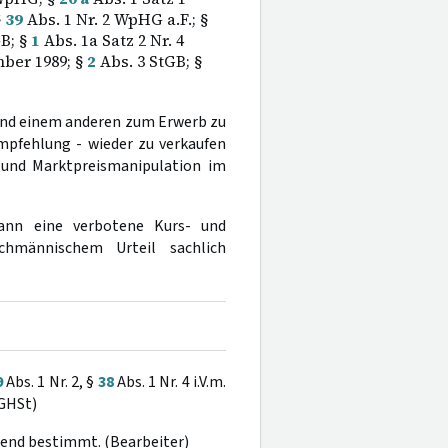
§
39
Abs. 1 Nr. 2 WpHG a.F.; §
B; §
1
Abs. 1a Satz 2 Nr. 4
ber 1989; §
2
Abs. 3 StGB; §
eßend einem anderen zum Erwerb zu
mpfehlung - wieder zu verkaufen
s- und Marktpreismanipulation im
ann eine verbotene Kurs- und
chmännischem Urteil sachlich
9
Abs. 1 Nr. 2, §
38
Abs. 1 Nr. 4 i.V.m.
BGHSt)
chend bestimmt. (Bearbeiter)