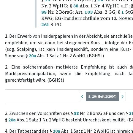
Nr. 2 WpHG; §
38
Abs. 1 Nr. 4 WpHG a.F.; 
88
Nr. 2 BörsG; Art.
103
Abs. 2 GG; §
1
StG
KWG; EG-Insiderrichtlinie vom 13. Novem
261
StPO
1. Der Erwerb von Insiderpapieren in der Absicht, sie anschli
empfehlen, um sie dann bei steigendem Kurs - infolge der E
(sog. Scalping), ist kein Insidergeschäft, sondern eine Kur
Sinne von §
20a
Abs. 1 Satz 1 Nr. 2 WpHG. (BGHSt)
2. Eine solchermaßen motivierte Empfehlung ist auch d
Marktpreismanipulation, wenn die Empfehlung nach fa
gerechtfertigt wäre. (BGHSt)
S. 10 (Heft 1/2004)
3. Zwischen den Vorschriften des §
88
Nr. 2 BörsG aF und den §
3
§
20a
Abs. 1 Satz 1 Nr. 2 WpHG besteht Unrechtskontinuität. (
4. Der Tatbestand des §
20a
Abs. 1 Satz 1 Nr. 2 WpHG ist hinrei