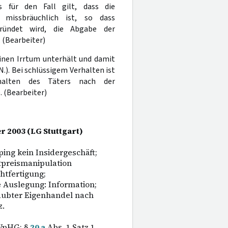
s für den Fall gilt, dass die
h missbräuchlich ist, so dass
gründet wird, die Abgabe der
 (Bearbeiter)
 einen Irrtum unterhält und damit
.N.). Bei schlüssigem Verhalten ist
rhalten des Täters nach der
). (Bearbeiter)
r 2003 (LG Stuttgart)
ing kein Insidergeschäft;
tpreismanipulation
htfertigung;
e Auslegung: Information;
laubter Eigenhandel nach
z.
 WpHG; §
20 a
Abs. 1 Satz 1