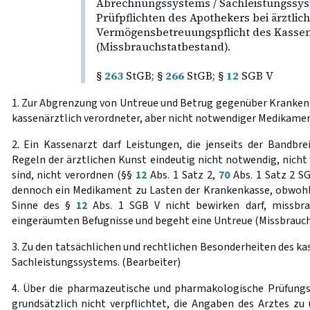
Abrechnungssystems / Sachleistungssys
Prüfpflichten des Apothekers bei ärztli
Vermögensbetreuungspflicht des Kassen
(Missbrauchstatbestand).
§
263
StGB; §
266
StGB; §
12
SGB V
1. Zur Abgrenzung von Untreue und Betrug gegenüber Kranke
kassenärztlich verordneter, aber nicht notwendiger Medikame
2. Ein Kassenarzt darf Leistungen, die jenseits der Bandbr
Regeln der ärztlichen Kunst eindeutig nicht notwendig, nich
sind, nicht verordnen (§§
12
Abs. 1 Satz 2,
70
Abs. 1 Satz 2 SG
dennoch ein Medikament zu Lasten der Krankenkasse, obwohl e
Sinne des §
12
Abs. 1 SGB V nicht bewirken darf, missbr
eingeräumten Befugnisse und begeht eine Untreue (Missbrauch
3. Zu den tatsächlichen und rechtlichen Besonderheiten des k
Sachleistungssystems. (Bearbeiter)
4. Über die pharmazeutische und pharmakologische Prüfungsp
grundsätzlich nicht verpflichtet, die Angaben des Arztes zu