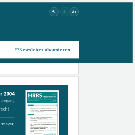
A-
A+
Newsletter abonnieren
r 2004
 Jahrgang
recht
ermeyer,