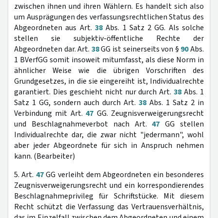
zwischen ihnen und ihren Wählern. Es handelt sich also
um Ausprägungen des verfassungsrechtlichen Status des
Abgeordneten aus Art.
38
Abs. 1 Satz 2 GG. Als solche
stellen sie subjektiv-öffentliche Rechte der
Abgeordneten dar. Art.
38
GG ist seinerseits von §
90
Abs.
1 BVerfGG somit insoweit mitumfasst, als diese Norm in
ähnlicher Weise wie die übrigen Vorschriften des
Grundgesetzes, in die sie eingereiht ist, Individualrechte
garantiert. Dies geschieht nicht nur durch Art.
38
Abs. 1
Satz 1 GG, sondern auch durch Art.
38
Abs. 1 Satz 2 in
Verbindung mit Art.
47
GG. Zeugnisverweigerungsrecht
und Beschlagnahmeverbot nach Art.
47
GG stellen
Individualrechte dar, die zwar nicht "jedermann", wohl
aber jeder Abgeordnete für sich in Anspruch nehmen
kann. (Bearbeiter)
5. Art.
47
GG verleiht dem Abgeordneten ein besonderes
Zeugnisverweigerungsrecht und ein korrespondierendes
Beschlagnahmeprivileg für Schriftstücke. Mit diesem
Recht schützt die Verfassung das Vertrauensverhältnis,
das im Einzelfall zwischen dem Abgeordneten und einem