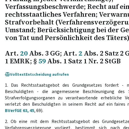
Verfassungsbeschwerde; Recht auf ein
rechtsstaatliches Verfahren; Verwarn
Strafvorbehalt (Verfahrensverzögeru
Umstand; Berücksichtigung bei der 
von Tat und Persönlichkeit des Täters)
Art.
20
Abs. 3 GG; Art.
2
Abs. 2 Satz 2 
1 EMRK; §
59
Abs. 1 Satz 1 Nr. 2 StGB
Volltext
Entscheidung aufrufen
1. Das Rechtsstaatsgebot des Grundgesetzes fordert - n
Beschuldigten - die angemessene Beschleunigung des S
Strafverfolgungsorganen zu verantwortende erhebliche Ve
verletzt den Beschuldigten in seinem Recht auf ein faires r
BVerfGE 63, 45
, 69).
2. Ob eine mit dem Rechtsstaatsgebot des Grundgesetze
Verfahrensverzögerung vorliegt, bestimmt sich nach 