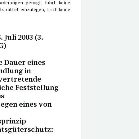
orderungen genügt, führt keine
tsmittel einzulegen, tritt keine
Juli 2003 (3.
G)
 Dauer eines
ndlung in
 vertretende
che Feststellung
es
egen eines von
sprinzip
htsgüterschutz: