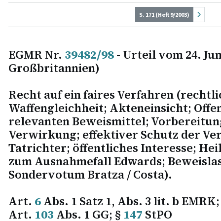
S. 171 (Heft 9/2003)
EGMR Nr.
39482/98
- Urteil vom 24. Ju
Großbritannien)
Recht auf ein faires Verfahren (rechtl
Waffengleichheit; Akteneinsicht; Offe
relevanten Beweismittel; Vorbereitun
Verwirkung; effektiver Schutz der Ve
Tatrichter; öffentliches Interesse; H
zum Ausnahmefall Edwards; Beweisla
Sondervotum Bratza / Costa).
Art.
6
Abs. 1 Satz 1, Abs. 3 lit. b EMRK
Art.
103
Abs. 1 GG; §
147
StPO