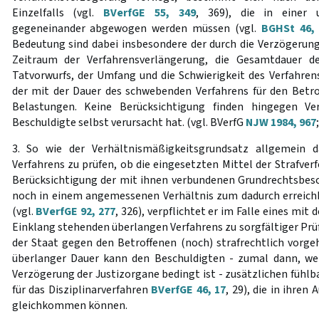
Einzelfalls (vgl.
BVerfGE 55, 349
, 369), die in einer
gegeneinander abgewogen werden müssen (vgl.
BGHSt 46,
Bedeutung sind dabei insbesondere der durch die Verzögerung
Zeitraum der Verfahrensverlängerung, die Gesamtdauer de
Tatvorwurfs, der Umfang und die Schwierigkeit des Verfahr
der mit der Dauer des schwebenden Verfahrens für den Betr
Belastungen. Keine Berücksichtigung finden hingegen Ver
Beschuldigte selbst verursacht hat. (vgl. BVerfG
NJW 1984, 967
3. So wie der Verhältnismäßigkeitsgrundsatz allgemein d
Verfahrens zu prüfen, ob die eingesetzten Mittel der Strafver
Berücksichtigung der mit ihnen verbundenen Grundrechtsbes
noch in einem angemessenen Verhältnis zum dadurch erreich
(vgl.
BVerfGE 92, 277
, 326), verpflichtet er im Falle eines mi
Einklang stehenden überlangen Verfahrens zu sorgfältiger Prü
der Staat gegen den Betroffenen (noch) strafrechtlich vorge
überlanger Dauer kann den Beschuldigten - zumal dann, we
Verzögerung der Justizorgane bedingt ist - zusätzlichen fühlb
für das Disziplinarverfahren
BVerfGE 46, 17
, 29), die in ihren
gleichkommen können.