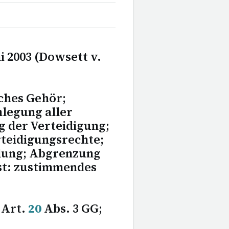
ni 2003 (Dowsett v.
iches Gehör;
nlegung aller
g der Verteidigung;
rteidigungsrechte;
eilung; Abgrenzung
st: zustimmendes
; Art.
20
Abs. 3 GG;