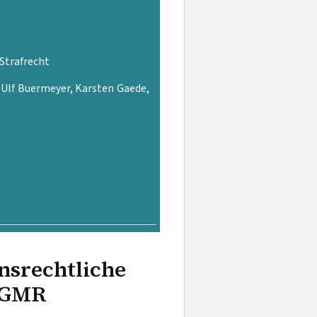
 Strafrecht
, Ulf Buermeyer, Karsten Gaede,
nsrechtliche
EGMR