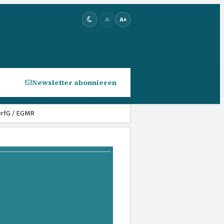
A-
A+
Newsletter abonnieren
erfG / EGMR