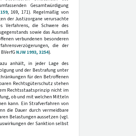
 umfassenden Gesamtwürdigung
 159
, 169, 171). Regelmäßig von
en der Justizorgane verursachte
s Verfahrens, die Schwere des
ensgegenstands sowie das Ausmaß
offenen verbundenen besonderen
fahrensverzögerungen, die der
; BVerfG
NJW 1993, 3254
).
azu anhält, in jeder Lage des
folgung und der Bestrafung unter
chränkungen für den Betroffenen
baren Rechtsgüterschutz stehen
t dem Rechtsstaatsprinzip nicht im
fung, ob und mit welchen Mitteln
hen kann. Ein Strafverfahren von
nn die Dauer durch vermeidbare
aren Belastungen aussetzen (vgl.
 Auswirkungen der Sanktion selbst