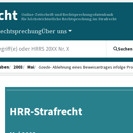
cht
Online-Zeitschrift und Rechtsprechungsdatenbank
für höchstrichterliche Rechtsprechung im Strafrecht
echtsprechung
Über uns
Suchen
aben
2003
Mai
Gaede
- Ablehnung eines Beweisan­trages infolge Pro
HRR-Strafrecht