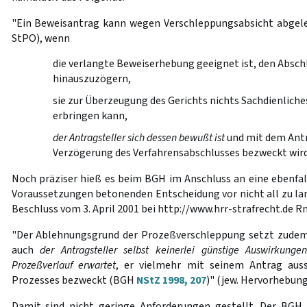
"Ein Beweisantrag kann wegen Verschleppungsabsicht abgel
StPO), wenn
die verlangte Beweiserhebung geeignet ist, den Absch
hinauszuzögern,
sie zur Überzeugung des Gerichts nichts Sachdienlich
erbringen kann,
der Antragsteller sich dessen bewußt ist
und mit dem Antr
Verzögerung des Verfahrensabschlusses bezweckt wird
Noch präziser hieß es beim BGH im Anschluss an eine ebenfall
Voraussetzungen betonenden Entscheidung vor nicht all zu lan
Beschluss vom 3. April 2001 bei http://www.hrr-strafrecht.de Rn
"Der Ablehnungsgrund der Prozeßverschleppung setzt zudem
auch
der Antragsteller selbst keinerlei günstige Auswirkung
Prozeßverlauf erwartet
, er vielmehr mit seinem Antrag auss
Prozesses bezweckt (BGH
NStZ 1998, 207
)" (jew. Hervorhebung
Damit sind nicht geringe Anforderungen gestellt. Der BG