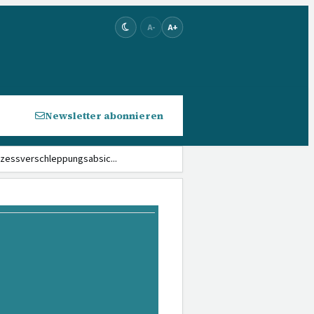
A-
A+
Newsletter abonnieren
zessverschlepp­ungsabsic...