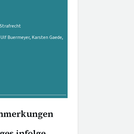
 Strafrecht
, Ulf Buermeyer, Karsten Gaede,
anmerkungen
es infolge