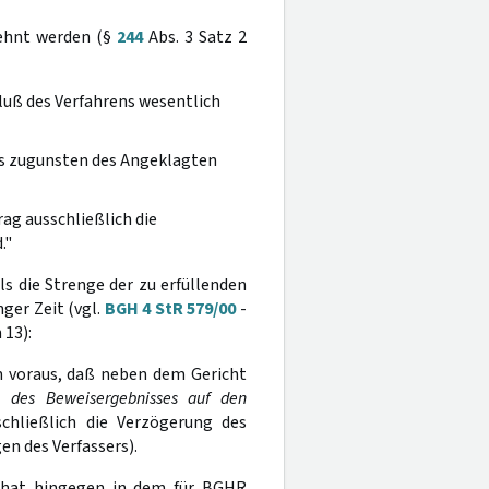
ehnt werden (§
244
Abs. 3 Satz 2
luß des Verfahrens wesentlich
es zugunsten des Angeklagten
ag ausschließlich die
."
s die Strenge der zu erfüllenden
ger Zeit (vgl.
BGH 4 StR 579/00
-
 13):
 voraus, daß neben dem Gericht
en des Beweisergebnisses auf den
chließlich die Verzögerung des
en des Verfassers).
H hat hingegen in dem für BGHR