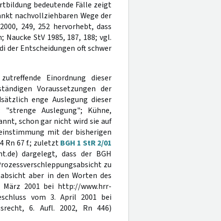
rtbildung bedeutende Fälle zeigt
hränkt nachvollziehbaren Wege der
2000, 249, 252 hervorhebt, dass
 Naucke StV 1985, 187, 188; vgl.
endi der Entscheidungen oft schwer
zutreffende Einordnung dieser
ständigen Voraussetzungen der
sätzlich enge Auslegung dieser
: "strenge Auslegung"; Kühne,
nnt, schon gar nicht wird sie auf
ereinstimmung mit der bisherigen
4 Rn 67 f.; zuletzt
BGH 1 StR 2/01
ht.de) dargelegt, dass der BGH
e Prozessverschleppungsabsicht zu
sabsicht aber in den Worten des
 März 2001 bei http://www.hrr-
schluss vom 3. April 2001 bei
ssrecht, 6. Aufl. 2002, Rn 446)