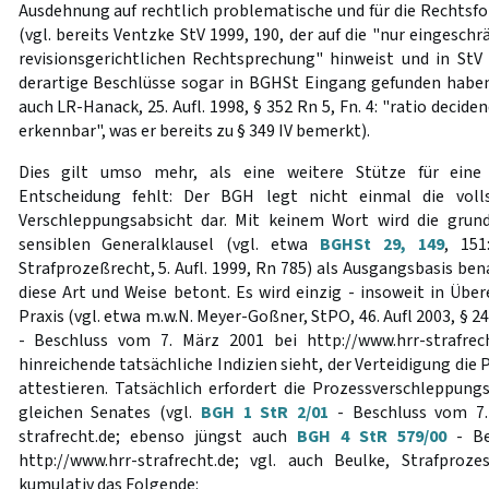
Ausdehnung auf rechtlich problematische und für die Rechtsfo
(vgl. bereits Ventzke StV 1999, 190, der auf die "nur eingesc
revisionsgerichtlichen Rechtsprechung" hinweist und in StV 
derartige Beschlüsse sogar in BGHSt Eingang gefunden haben;
auch LR-Hanack, 25. Aufl. 1998, § 352 Rn 5, Fn. 4: "ratio decid
erkennbar", was er bereits zu § 349 IV bemerkt).
Dies gilt umso mehr, als eine weitere Stütze für eine 
Entscheidung fehlt: Der BGH legt nicht einmal die voll
Verschleppungsabsicht dar. Mit keinem Wort wird die grund
sensiblen Generalklausel (vgl. etwa
BGHSt 29, 149
, 151
Strafprozeßrecht, 5. Aufl. 1999, Rn 785) als Ausgangsbasis bena
diese Art und Weise betont. Es wird einzig - insoweit in Üb
Praxis (vgl. etwa m.w.N. Meyer-Goßner, StPO, 46. Aufl 2003, § 24
- Beschluss vom 7. März 2001 bei http://www.hrr-strafrec
hinreichende tatsächliche Indizien sieht, der Verteidigung di
attestieren. Tatsächlich erfordert die Prozessverschleppung
gleichen Senates (vgl.
BGH 1 StR 2/01
- Beschluss vom 7.
strafrecht.de; ebenso jüngst auch
BGH 4 StR 579/00
- Be
http://www.hrr-strafrecht.de; vgl. auch Beulke, Strafproze
kumulativ das Folgende: