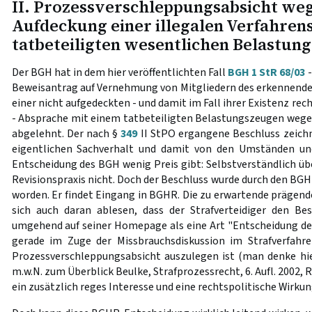
II. Prozessverschleppungsabsicht weg
Aufdeckung einer illegalen Verfahren
tatbeteiligten wesentlichen Belastun
Der BGH hat in dem hier veröffentlichten Fall
BGH 1 StR 68/03
-
Beweisantrag auf Vernehmung von Mitgliedern des erkennende
einer nicht aufgedeckten - und damit im Fall ihrer Existenz rec
- Absprache mit einem tatbeteiligten Belastungszeugen weg
abgelehnt. Der nach §
349
II StPO ergangene Beschluss zeichn
eigentlichen Sachverhalt und damit von den Umständen un
Entscheidung des BGH wenig Preis gibt: Selbstverständlich üb
Revisionspraxis nicht. Doch der Beschluss wurde durch den BGH
worden. Er findet Eingang in BGHR. Die zu erwartende prägend
sich auch daran ablesen, dass der Strafverteidiger den Besc
umgehend auf seiner Homepage als eine Art "Entscheidung des
gerade im Zuge der Missbrauchsdiskussion im Strafverfahre
Prozessverschleppungsabsicht auszulegen ist (man denke h
m.w.N. zum Überblick Beulke, Strafprozessrecht, 6. Aufl. 2002, 
ein zusätzlich reges Interesse und eine rechtspolitische Wirkun