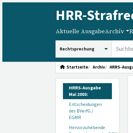
HRR
-Strafre
Aktuelle Ausgabe
Archiv
R
HRRS durchsuchen
Startseite
Archiv
HRRS-Ausg
HRRS-Ausgabe
Mai 2003:
Entscheidungen
des BVerfG /
EGMR
Hervorzuhebende