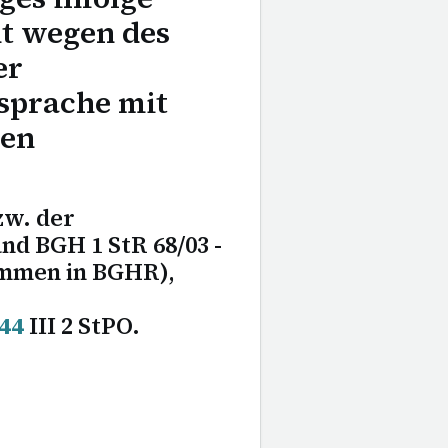
t wegen des
er
sprache mit
hen
w. der
d BGH 1 StR 68/03 -
ommen in BGHR),
44
III 2 StPO.