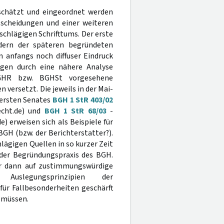
schätzt und eingeordnet werden
scheidungen und einer weiteren
chlägigen Schrifttums. Der erste
ndern der späteren begründeten
n anfangs noch diffuser Eindruck
gen durch eine nähere Analyse
BGHR bzw. BGHSt vorgesehene
versetzt. Die jeweils in der Mai-
 ersten Senates
BGH 1 StR 403/02
echt.de) und
BGH 1 StR 68/03
-
) erweisen sich als Beispiele für
GH (bzw. der Berichterstatter?).
lägigen Quellen in so kurzer Zeit
 der Begründungspraxis des BGH.
ur dann auf zustimmungswürdige
uslegungsprinzipien der
für Fallbesonderheiten geschärft
n müssen.