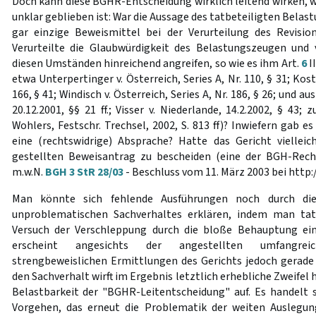
Doch kann diese BGHR-Entscheidung wirklich leitend wirken, 
unklar geblieben ist: War die Aussage des tatbeteiligten Bela
gar einzige Beweismittel bei der Verurteilung des Revisio
Verurteilte die Glaubwürdigkeit des Belastungszeugen und 
diesen Umständen hinreichend angreifen, so wie es ihm Art.
6
I
etwa Unterpertinger v. Österreich, Series A, Nr. 110, § 31; Kost
166, § 41; Windisch v. Österreich, Series A, Nr. 186, § 26; und au
20.12.2001, §§ 21 ff.; Visser v. Niederlande, 14.2.2002, § 43;
Wohlers, Festschr. Trechsel, 2002, S. 813 ff)? Inwiefern gab e
eine (rechtswidrige) Absprache? Hatte das Gericht viellei
gestellten Beweisantrag zu bescheiden (eine der BGH-Rech
m.w.N.
BGH 3 StR 28/03
- Beschluss vom 11. März 2003 bei http:
Man könnte sich fehlende Ausführungen noch durch di
unproblematischen Sachverhaltes erklären, indem man tat
Versuch der Verschleppung durch die bloße Behauptung ein
erscheint angesichts der angestellten umfangreic
strengbeweislichen Ermittlungen des Gerichts jedoch gerade 
den Sachverhalt wirft im Ergebnis letztlich erhebliche Zweifel 
Belastbarkeit der "BGHR-Leitentscheidung" auf. Es handelt s
Vorgehen, das erneut die Problematik der weiten Auslegu