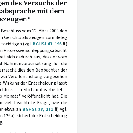
en des Versuchs der
sabsprache mit dem
gszeugen?
 Beschluss vom 12. März 2003 den
n Gerichts als Zeugen zum Beleg
htswidrigen (vgl.
BGHSt 43, 195
ff)
en Prozessverschleppungsabsicht
et sich dadurch aus, dass er vom
d Rahmenvoraussetzung für die
errascht dies den Beobachter der
 zur Veröffentlichung vorgesehen
e Wirkung der Entscheidung lässt
hluss - freilich unbearbeitet -
 Monats" veröffentlicht hat. Die
n viel beachtete Frage, wie die
ier etwa an
BGHSt 38, 111
ff; vgl.
Rn 126a), sichert der Entscheidung
g.