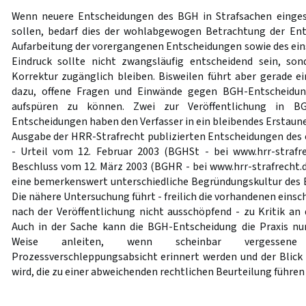
Wenn neuere Entscheidungen des BGH in Strafsachen einge
sollen, bedarf dies der wohlabgewogen Betrachtung der Ent
Aufarbeitung der vorergangenen Entscheidungen sowie des eins
Eindruck sollte nicht zwangsläufig entscheidend sein, so
Korrektur zugänglich bleiben. Bisweilen führt aber gerade ei
dazu, offene Fragen und Einwände gegen BGH-Entscheidun
aufspüren zu können. Zwei zur Veröffentlichung in 
Entscheidungen haben den Verfasser in ein bleibendes Erstaunen 
Ausgabe der HRR-Strafrecht publizierten Entscheidungen des
- Urteil vom 12. Februar 2003 (BGHSt - bei www.hrr-strafr
Beschluss vom 12. März 2003 (BGHR - bei www.hrr-strafrecht.de
eine bemerkenswert unterschiedliche Begründungskultur des B
Die nähere Untersuchung führt - freilich die vorhandenen einsch
nach der Veröffentlichung nicht ausschöpfend - zu Kritik an
Auch in der Sache kann die BGH-Entscheidung die Praxis n
Weise anleiten, wenn scheinbar vergessene A
Prozessverschleppungsabsicht erinnert werden und der Blick 
wird, die zu einer abweichenden rechtlichen Beurteilung führe