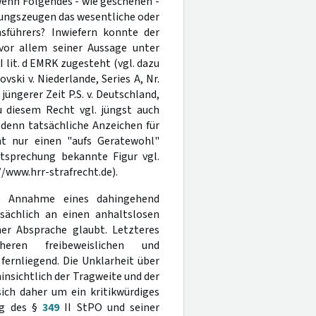
wenn Folgendes - wie geschehen -
stungszeugen das wesentliche oder
nsführers? Inwiefern konnte der
vor allem seiner Aussage unter
II lit. d EMRK zugesteht (vgl. dazu
ovski v. Niederlande, Series A, Nr.
s jüngerer Zeit P.S. v. Deutschland,
 zu diesem Recht vgl. jüngst auch
s denn tatsächliche Anzeichen für
cht nur einen "aufs Geratewohl"
tsprechung bekannte Figur vgl.
//www.hrr-strafrecht.de).
e Annahme eines dahingehend
sächlich an einen anhaltslosen
er Absprache glaubt. Letzteres
heren freibeweislichen und
fernliegend. Die Unklarheit über
hinsichtlich der Tragweite und der
ich daher um ein kritikwürdiges
ng des §
349
II StPO und seiner