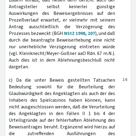
zudem voraus, daß neben dem Gericht auch der
Antragsteller selbst keinerlei günstige
Auswirkungen des Beweisergebnisses auf den
Prozeßverlauf erwartet, er vielmehr mit seinem
Antrag ausschließlich die Verzögerung des
Prozesses bezweckt (BGH
NStZ 1998, 207
), und daß
durch die beantragte Beweiserhebung eine nicht
nur unerhebliche Verzögerung eintreten würde
(vgl. Kleinknecht/Meyer-Goßner aaO Rdn. 67 m.N.).
Auch dies ist in dem Ablehnungsbeschluß nicht
dargetan.
14
c) Da die unter Beweis gestellten Tatsachen
Bedeutung sowohl für die Beurteilung der
Glaubwürdigkeit des Angeklagten als auch der des
Inhabers des Spielcasinos haben können, kann
nicht ausgeschlossen werden, daß die Verurteilung
des Angeklagten in den Fällen II 1 bis 4 der
Urteilsgründe auf der fehlerhaften Ablehnung des
Beweisantrages beruht. Ergänzend wird hierzu auf
die zutreffenden Ausführungen des