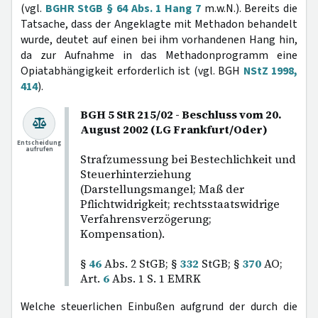
(vgl.
BGHR StGB § 64 Abs. 1 Hang 7
m.w.N.). Bereits die
Tatsache, dass der Angeklagte mit Methadon behandelt
wurde, deutet auf einen bei ihm vorhandenen Hang hin,
da zur Aufnahme in das Methadonprogramm eine
Opiatabhängigkeit erforderlich ist (vgl. BGH
NStZ 1998,
414
).
BGH 5 StR 215/02 - Beschluss vom 20.
August 2002 (LG Frankfurt/Oder)
Entscheidung
aufrufen
Strafzumessung bei Bestechlichkeit und
Steuerhinterziehung
(Darstellungsmangel; Maß der
Pflichtwidrigkeit; rechtsstaatswidrige
Verfahrensverzögerung;
Kompensation).
§
46
Abs. 2 StGB; §
332
StGB; §
370
AO;
Art.
6
Abs. 1 S. 1 EMRK
Welche steuerlichen Einbußen aufgrund der durch die