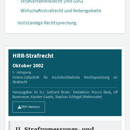
Strafverfahrensrecht (mit GVG)
Wirtschaftsstrafrecht und Nebengebiete
Vollständige Rechtsprechung
HRR-Strafrecht
Oktober 2002
3. Jahrgang
Online-Zeitschrift für höchstrichterliche Rechtsprechung im
Strafrecht
Herausgeber: Dr. h.c. Gerhard Strate · Redaktion: Rocco Beck, Ulf
Buermeyer, Karsten Gaede, Stephan Schlegel (Webmaster)
PDF-Version
II. Strafzumessungs- und