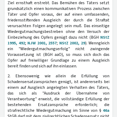
Ziel ernsthaft erstrebt. Das Bemühen des Täters setzt
grundsätzlich einen kommunikativen Prozess zwischen
Täter und Opfer voraus, der auf einen umfassenden,
friedensstiftenden Ausgleich der durch die Straftat
verursachten Folgen angelegt sein muß. Das einseitige
Wiedergutmachungsbestreben ohne den Versuch der
Einbeziehung des Opfers genügt dazu nicht (BGH
NStZ
1995, 492
;
NJW 2001, 2557
;
NStZ 2002, 29
). Wenngleich
ein "Wiedergutmachungserfolg" nicht zwingende
Voraussetzung ist (BGH aaO), so muss sich doch das
Opfer auf freiwilliger Grundlage zu einem Ausgleich
bereit finden und sich auf ihn einlassen.
2. Ebensowenig wie allein die Erfüllung von
Schadensersatzansprüchen genügt, ist andererseits bei
einem auf Ausgleich angelegten Verhalten des Täters,
das sich als "Ausdruck der Übernahme von
Verantwortung" erweist, die vollständige Erfüllung der
bestehenden Ersatzansprüche erforderlich; die
strafrechtliche Wiedergutmachung im Sinne von §
46a
StGB darf mit dem zivilrechtlichen Schadensersatz nicht