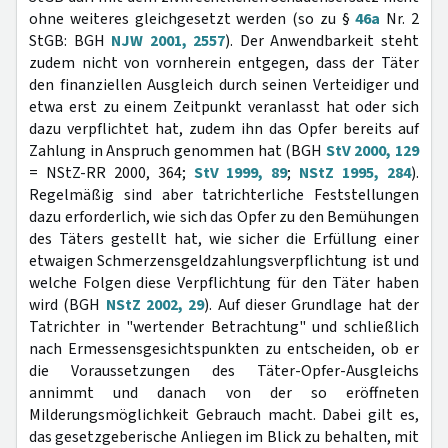
ohne weiteres gleichgesetzt werden (so zu §
46a
Nr. 2
StGB: BGH
NJW 2001, 2557
). Der Anwendbarkeit steht
zudem nicht von vornherein entgegen, dass der Täter
den finanziellen Ausgleich durch seinen Verteidiger und
etwa erst zu einem Zeitpunkt veranlasst hat oder sich
dazu verpflichtet hat, zudem ihn das Opfer bereits auf
Zahlung in Anspruch genommen hat (BGH
StV 2000, 129
= NStZ-RR 2000, 364;
StV 1999, 89
;
NStZ 1995, 284
).
Regelmäßig sind aber tatrichterliche Feststellungen
dazu erforderlich, wie sich das Opfer zu den Bemühungen
des Täters gestellt hat, wie sicher die Erfüllung einer
etwaigen Schmerzensgeldzahlungsverpflichtung ist und
welche Folgen diese Verpflichtung für den Täter haben
wird (BGH
NStZ 2002, 29
). Auf dieser Grundlage hat der
Tatrichter in "wertender Betrachtung" und schließlich
nach Ermessensgesichtspunkten zu entscheiden, ob er
die Voraussetzungen des Täter-Opfer-Ausgleichs
annimmt und danach von der so eröffneten
Milderungsmöglichkeit Gebrauch macht. Dabei gilt es,
das gesetzgeberische Anliegen im Blick zu behalten, mit