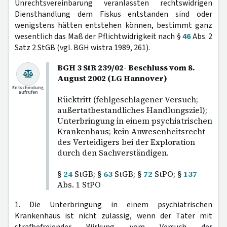
Unrechtsvereinbarung veranlassten rechtswidrigen
Diensthandlung dem Fiskus entstanden sind oder
wenigstens hätten entstehen können, bestimmt ganz
wesentlich das Maß der Pflichtwidrigkeit nach §
46
Abs. 2
Satz 2 StGB (vgl. BGH wistra 1989, 261).
BGH 3 StR 239/02- Beschluss vom 8.
August 2002 (LG Hannover)
Entscheidung
aufrufen
Rücktritt (fehlgeschlagener Versuch;
außertatbestandliches Handlungsziel);
Unterbringung in einem psychiatrischen
Krankenhaus; kein Anwesenheitsrecht
des Verteidigers bei der Exploration
durch den Sachverständigen.
§
24
StGB; §
63
StGB; §
72
StPO; §
137
Abs. 1 StPO
1. Die Unterbringung in einem psychiatrischen
Krankenhaus ist nicht zulässig, wenn der Täter mit
strafbefreiender Wirkung vom Versuch der