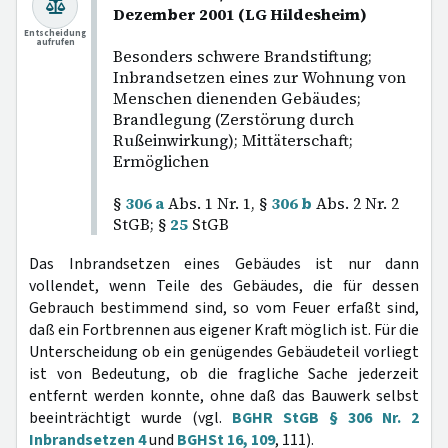
Dezember 2001 (LG Hildesheim)
Entscheidung
aufrufen
Besonders schwere Brandstiftung;
Inbrandsetzen eines zur Wohnung von
Menschen dienenden Gebäudes;
Brandlegung (Zerstörung durch
Rußeinwirkung); Mittäterschaft;
Ermöglichen
§
306 a
Abs. 1 Nr. 1, §
306 b
Abs. 2 Nr. 2
StGB; §
25
StGB
Das Inbrandsetzen eines Gebäudes ist nur dann
vollendet, wenn Teile des Gebäudes, die für dessen
Gebrauch bestimmend sind, so vom Feuer erfaßt sind,
daß ein Fortbrennen aus eigener Kraft möglich ist. Für die
Unterscheidung ob ein genügendes Gebäudeteil vorliegt
ist von Bedeutung, ob die fragliche Sache jederzeit
entfernt werden konnte, ohne daß das Bauwerk selbst
beeinträchtigt wurde (vgl.
BGHR StGB § 306 Nr. 2
Inbrandsetzen 4
und
BGHSt 16, 109
, 111).