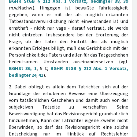
BGHR StGB § 212 Abs. 1 Vorsatz, bedingter 38
,
39
m.w.Nachw.). Hingegen ist bewußte Fahrlässigkeit
gegeben, wenn er mit der als möglich erkannten
Tatbestandsverwirklichung nicht einverstanden ist und
ernsthaft - nicht nur vage - darauf vertraut, sie werde
nicht eintreten. Insbesondere bei der Erörterung der
Frage, ob der Täter den Eintritt des als möglich
erkannten Erfolges billigt, muß das Gericht sich mit der
Persönlichkeit des Täters und allen für das Tatgeschehen
bedeutsamen Umständen auseinandersetzen (vgl.
BGHSt 36, 1
, 9 f.;
BGHR StGB § 212 Abs. 1 Vorsatz,
bedingter 24
,
41
).
2. Dabei obliegt es allein dem Tatrichter, sich auf der
Grundlage der erhobenen Beweise eine Überzeugung
vom tatsächlichen Geschehen und damit auch von der
subjektiven Tatseite zu verschaffen. Seine
Beweiswürdigung hat das Revisionsgericht grundsätzlich
hinzunehmen, Kann der Tatrichter eigene Zweifel nicht
überwinden, so darf das Revisionsgericht eine solche
Entscheidung nur im Hinblick auf Rechtsfehler