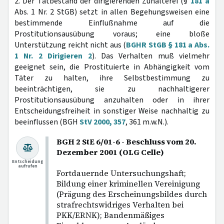
2. Der Tatbestand der dirigierenden Zuhälterei (§
181 a
Abs. 1 Nr. 2 StGB) setzt in allen Begehungsweisen eine
bestimmende Einflußnahme auf die
Prostitutionsausübung voraus; eine bloße
Unterstützung reicht nicht aus (
BGHR StGB § 181 a Abs.
1 Nr. 2 Dirigieren 2
). Das Verhalten muß vielmehr
geeignet sein, die Prostituierte in Abhängigkeit vom
Täter zu halten, ihre Selbstbestimmung zu
beeinträchtigen, sie zu nachhaltigerer
Prostitutionsausübung anzuhalten oder in ihrer
Entscheidungsfreiheit in sonstiger Weise nachhaltig zu
beeinflussen (BGH
StV 2000, 357
, 361 m.w.N.).
BGH 2 StE 6/01-6 - Beschluss vom 20.
Dezember 2001 (OLG Celle)
Entscheidung
aufrufen
Fortdauernde Untersuchungshaft;
Bildung einer kriminellen Vereinigung
(Prägung des Erscheinungsbildes durch
strafrechtswidriges Verhalten bei
PKK/ERNK); Bandenmäßiges