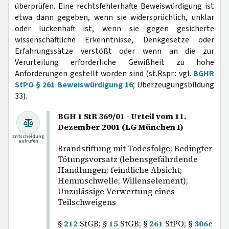
überprüfen. Eine rechtsfehlerhafte Beweiswürdigung ist
etwa dann gegeben, wenn sie widersprüchlich, unklar
oder lückenhaft ist, wenn sie gegen gesicherte
wissenschaftliche Erkenntnisse, Denkgesetze oder
Erfahrungssätze verstößt oder wenn an die zur
Verurteilung erforderliche Gewißheit zu hohe
Anforderungen gestellt worden sind (st.Rspr.: vgl.
BGHR
StPO § 261 Beweiswürdigung 16
; Überzeugungsbildung
33).
BGH 1 StR 369/01 - Urteil vom 11.
Dezember 2001 (LG München I)
Entscheidung
aufrufen
Brandstiftung mit Todesfolge; Bedingter
Tötungsvorsatz (lebensgefährdende
Handlungen; feindliche Absicht;
Hemmschwelle; Willenselement);
Unzulässige Verwertung eines
Teilschweigens
§
212
StGB; §
15
StGB; §
261
StPO; §
306c