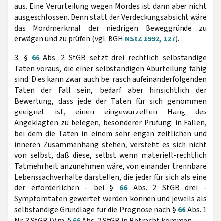
aus. Eine Verurteilung wegen Mordes ist dann aber nicht
ausgeschlossen. Denn statt der Verdeckungsabsicht wäre
das Mordmerkmal der niedrigen Beweggründe zu
erwägen und zu prüfen (vgl. BGH
NStZ 1992, 127
).
3. §
66
Abs. 2 StGB setzt drei rechtlich selbständige
Taten voraus, die einer selbständigen Aburteilung fähig
sind. Dies kann zwar auch bei rasch aufeinanderfolgenden
Taten der Fall sein, bedarf aber hinsichtlich der
Bewertung, dass jede der Taten für sich genommen
geeignet ist, einen eingewurzelten Hang des
Angeklagten zu belegen, besonderer Prüfung: in Fällen,
bei dem die Taten in einem sehr engen zeitlichen und
inneren Zusammenhang stehen, versteht es sich nicht
von selbst, daß diese, selbst wenn materiell-rechtlich
Tatmehrheit anzunehmen wäre, von einander trennbare
Lebenssachverhalte darstellen, die jeder für sich als eine
der erforderlichen - bei §
66
Abs. 2 StGB drei -
Symptomtaten gewertet werden können und jeweils als
selbständige Grundlage für die Prognose nach §
66
Abs. 1
Nr. 3 StGB i.V.m. §
66
Abs. 2 StGB in Betracht kommen.