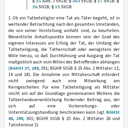
§
25
Abs. 2 StGB; §
263
StGB; §
27
StGB; §
26
StGB; §
15
StGB
1. Ob ein Tatbeteiligter eine Tat als Täter begeht, ist in
wertender Betrachtung nach den gesamten Umständen,
die von seiner Vorstellung umfaßt sind, zu beurteilen.
Wesentliche Anhaltspunkte können sein der Grad des
eigenen Interesses am Erfolg der Tat, der Umfang der
Tatbeteiligung, die Tatherrschaft oder wenigstens der
Wille hierzu, so daß Durchführung und Ausgang der Tat
maßgeblich auch vom Willen des Betreffenden abhängen
(
BGHSt 37, 289
, 291; BGHR StGB § 25 Abs. 2 Mittäter 13,
14 und 18). Die Annahme von Mittäterschaft erfordert
nicht zwingend auch eine Mitwirkung am
Kerngeschehen. Für eine Tatbeteiligung als Mittäter
reicht ein auf der Grundlage gemeinsamen Wollens die
Tatbestandsverwirklichung fördernder Beitrag aus, der
sich auf eine Vorbereitungs- oder
Unterstützungshandlung beschränken kann (vgl.
BGHSt
40, 299
, 301; BGHR StGB § 25 Abs. 2 Mittäter 26 und
Tatinteresse 2).