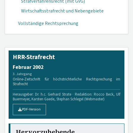
Strafverfahrensrecht (mit GVG)
Wirtschaftsstrafrecht und Nebengebiete
Vollständige Rechtsprechung
HRR-Strafrecht
Februar 2002
3. Jahrgang
Online-Zeitschrift für höchstrichterliche Rechtsprechung im
Strafrecht
Herausgeber: Dr. h.c. Gerhard Strate · Redaktion: Rocco Beck, Ulf
Buermeyer, Karsten Gaede, Stephan Schlegel (Webmaster)
PDF-Version
Hervorzuhebende