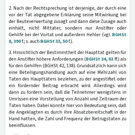
2. Nach der Rechtsprechung ist derjenige, der durch eine
vor der Tat abgegebene Erklärung seine Mitwirkung bei
der Beuteverwertung zusagt und dann diese Zusage auch
einhält, nicht Mittäter, sondern nur Anstifter oder
Gehilfe bei der Vortat und außerdem Hehler (vgl.
BGHSt
8, 390
f.; s. auch
BGHSt 33, 50
f.).
3. Hinsichtlich der Bestimmtheit der Haupttat gelten für
den Anstifter höhere Anforderungen (
BGHSt 34, 63
ff.) als
für den Gehilfen (BGHSt 42, 138). Grundsätzlich kann sich
eine Beteiligungshandlung auch auf eine Mehrzahl von
Taten des Haupttäters beziehen, zu der angestiftet oder
ein fördernder Beitrag erbracht wird. Allerdings wird
dann zu fordern sein, daß die Teilnehmer wenigstens in
Umrissen eine Vorstellung von Anzahl und Zeitraum der
Taten haben. Dabei könnte hier von Bedeutung sein, daß
die Angeklagten es durch ihre Absatzbereitschaft in der
Hand hatten, die Zahl und Frequenz der Betrugstaten zu
beeinflussen.