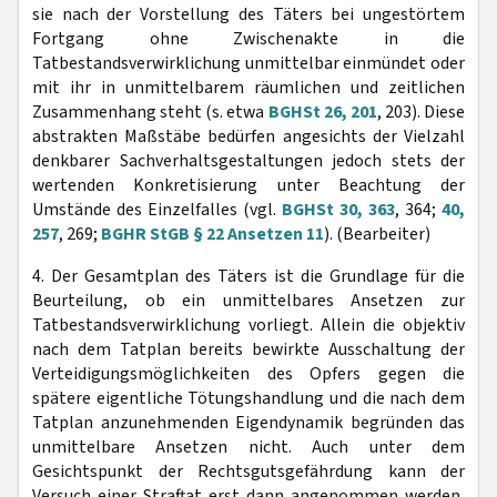
sie nach der Vorstellung des Täters bei ungestörtem
Fortgang ohne Zwischenakte in die
Tatbestandsverwirklichung unmittelbar einmündet oder
mit ihr in unmittelbarem räumlichen und zeitlichen
Zusammenhang steht (s. etwa
BGHSt 26, 201
, 203). Diese
abstrakten Maßstäbe bedürfen angesichts der Vielzahl
denkbarer Sachverhaltsgestaltungen jedoch stets der
wertenden Konkretisierung unter Beachtung der
Umstände des Einzelfalles (vgl.
BGHSt 30, 363
, 364;
40,
257
, 269;
BGHR StGB § 22 Ansetzen 11
). (Bearbeiter)
4. Der Gesamtplan des Täters ist die Grundlage für die
Beurteilung, ob ein unmittelbares Ansetzen zur
Tatbestandsverwirklichung vorliegt. Allein die objektiv
nach dem Tatplan bereits bewirkte Ausschaltung der
Verteidigungsmöglichkeiten des Opfers gegen die
spätere eigentliche Tötungshandlung und die nach dem
Tatplan anzunehmenden Eigendynamik begründen das
unmittelbare Ansetzen nicht. Auch unter dem
Gesichtspunkt der Rechtsgutsgefährdung kann der
Versuch einer Straftat erst dann angenommen werden,