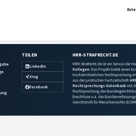
Exte
TEILEN
HRR-STRAFRECHT.DE
sgabe
HRR-Strafrecht.de ist ein Service der
LinkedIn
Kollegen
. Das Projekt bietet einen k
ge
höchstrichterlichen Rechtsprechung im 
Xing
aus der juristischen Fachzeitschrift
HR
Rechtsprechungs-Datenbank
mit de
Facebook
Rechtsprechung des Bundesgerichtshof
ung
Beschlüsse u.a. des Bundesverfassungs
Gerichtshofs für Menschenrechte (EGM
Impressum
·
Datenschutz