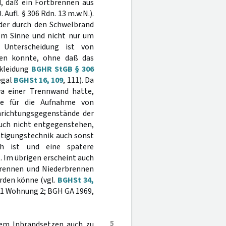
, daß ein Fortbrennen aus
 Aufl. § 306 Rdn. 13 m.w.N.).
 der durch den Schwelbrand
em Sinne und nicht nur um
 Unterscheidung ist von
rden konnte, ohne daß das
rkleidung
BGHR StGB § 306
egal
BGHSt 16, 109
, 111). Da
twa einer Trennwand hatte,
te für die Aufnahme von
inrichtungsgegenstände der
uch nicht entgegenstehen,
stigungstechnik auch sonst
ch ist und eine spätere
 Im übrigen erscheint auch
tbrennen und Niederbrennen
rden könne (vgl.
BGHSt 34,
r. 1 Wohnung 2; BGH GA 1969,
5
em Inbrandsetzen auch zu