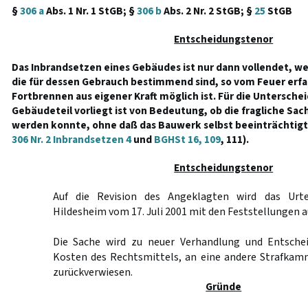
§
306 a
Abs. 1 Nr. 1 StGB; §
306 b
Abs. 2 Nr. 2 StGB; §
25
StGB
Entscheidungstenor
Das Inbrandsetzen eines Gebäudes ist nur dann vollendet, w
die für dessen Gebrauch bestimmend sind, so vom Feuer erfaß
Fortbrennen aus eigener Kraft möglich ist. Für die Untersch
Gebäudeteil vorliegt ist von Bedeutung, ob die fragliche Sac
werden konnte, ohne daß das Bauwerk selbst beeinträchtigt
306 Nr. 2 Inbrandsetzen 4
und
BGHSt 16, 109
, 111).
Entscheidungstenor
Auf die Revision des Angeklagten wird das Urte
Hildesheim vom 17. Juli 2001 mit den Feststellungen 
Die Sache wird zu neuer Verhandlung und Entschei
Kosten des Rechtsmittels, an eine andere Strafkam
zurückverwiesen.
Gründe