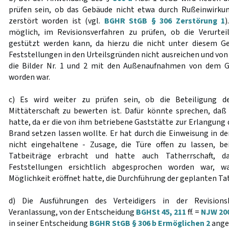
prüfen sein, ob das Gebäude nicht etwa durch Rußeinwirkun
zerstört worden ist (vgl.
BGHR StGB § 306 Zerstörung 1
möglich, im Revisionsverfahren zu prüfen, ob die Verurtei
gestützt werden kann, da hierzu die nicht unter diesem Ge
Feststellungen in den Urteilsgründen nicht ausreichen und von
die Bilder Nr. 1 und 2 mit den Außenaufnahmen von dem
worden war.
c) Es wird weiter zu prüfen sein, ob die Beteiligung d
Mittäterschaft zu bewerten ist. Dafür könnte sprechen, daß
hatte, da er die von ihm betriebene Gaststätte zur Erlangung
Brand setzen lassen wollte. Er hat durch die Einweisung in den
nicht eingehaltene - Zusage, die Türe offen zu lassen, be
Tatbeiträge erbracht und hatte auch Tatherrschaft, 
Feststellungen ersichtlich abgesprochen worden war, 
Möglichkeit eröffnet hatte, die Durchführung der geplanten Tat
d) Die Ausführungen des Verteidigers in der Revision
Veranlassung, von der Entscheidung
BGHSt 45, 211
ff. =
NJW 200
in seiner Entscheidung
BGHR StGB § 306 b Ermöglichen 2
anges