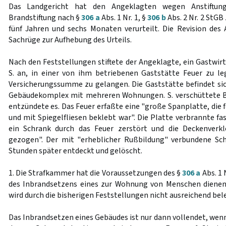
Das Landgericht hat den Angeklagten wegen Anstiftun
Brandstiftung nach §
306 a
Abs. 1 Nr. 1, §
306 b
Abs. 2 Nr. 2 StGB
fünf Jahren und sechs Monaten verurteilt. Die Revision des
Sachrüge zur Aufhebung des Urteils.
Nach den Feststellungen stiftete der Angeklagte, ein Gastwir
S. an, in einer von ihm betriebenen Gaststätte Feuer zu l
Versicherungssumme zu gelangen. Die Gaststätte befindet si
Gebäudekomplex mit mehreren Wohnungen. S. verschüttete 
entzündete es. Das Feuer erfaßte eine "große Spanplatte, die 
und mit Spiegelfliesen beklebt war". Die Platte verbrannte fas
ein Schrank durch das Feuer zerstört und die Deckenverkle
gezogen". Der mit "erheblicher Rußbildung" verbundene Sc
Stunden später entdeckt und gelöscht.
1. Die Strafkammer hat die Voraussetzungen des §
306 a
Abs. 1 
des Inbrandsetzens eines zur Wohnung von Menschen dienen
wird durch die bisherigen Feststellungen nicht ausreichend bel
Das Inbrandsetzen eines Gebäudes ist nur dann vollendet, wenn 