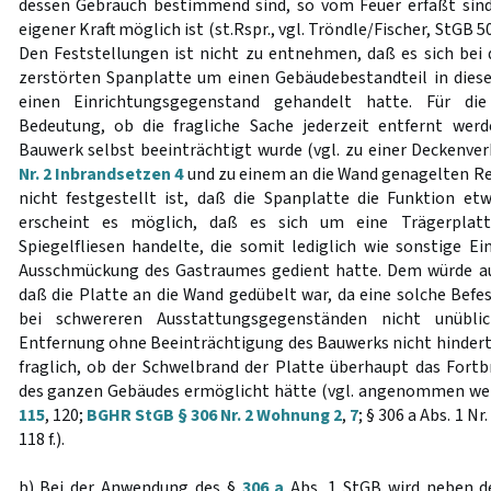
dessen Gebrauch bestimmend sind, so vom Feuer erfaßt sind
eigener Kraft möglich ist (st.Rspr., vgl. Tröndle/Fischer, StGB 50.
Den Feststellungen ist nicht zu entnehmen, daß es sich bei
zerstörten Spanplatte um einen Gebäudebestandteil in dies
einen Einrichtungsgegenstand gehandelt hatte. Für die
Bedeutung, ob die fragliche Sache jederzeit entfernt we
Bauwerk selbst beeinträchtigt wurde (vgl. zu einer Deckenve
Nr. 2 Inbrandsetzen 4
und zu einem an die Wand genagelten R
nicht festgestellt ist, daß die Spanplatte die Funktion e
erscheint es möglich, daß es sich um eine Trägerplat
Spiegelfliesen handelte, die somit lediglich wie sonstige E
Ausschmückung des Gastraumes gedient hatte. Dem würde a
daß die Platte an die Wand gedübelt war, da eine solche Befe
bei schwereren Ausstattungsgegenständen nicht unübli
Entfernung ohne Beeinträchtigung des Bauwerks nicht hindert.
fraglich, ob der Schwelbrand der Platte überhaupt das For
des ganzen Gebäudes ermöglicht hätte (vgl. angenommen we
115
, 120;
BGHR StGB § 306 Nr. 2 Wohnung 2
,
7
; § 306 a Abs. 1 N
118 f.).
b) Bei der Anwendung des §
306 a
Abs. 1 StGB wird neben d