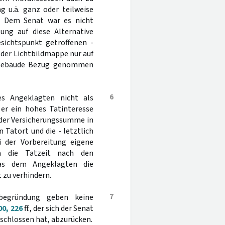
g u.ä. ganz oder teilweise
). Dem Senat war es nicht
lung auf diese Alternative
sichtspunkt getroffenen -
 der Lichtbildmappe nur auf
 Gebäude Bezug genommen
6
es Angeklagten nicht als
 er ein hohes Tatinteresse
 der Versicherungssumme in
 Tatort und die - letztlich
i der Vorbereitung eigene
da die Tatzeit nach den
was dem Angeklagten die
 zu verhindern.
7
sbegründung geben keine
0, 226
ff., der sich der Senat
chlossen hat, abzurücken.