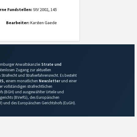
rne Fundstellen:
StV 2002, 145
Bearbeiter:
Karsten Gaede
 Hamburger Anwaltskanzlei
Strate und
ostenlosen Zugang zur aktuellen
Strafrecht und Strafverfahrensrecht. Es besteht
RS
, einem monatlichen
Newsletter
und einer
r vollständigen strafrechtlichen
s (BGH) und ausgewählter Urteile und
gerichts (BVerfG), des Europäischen
R) und des Europäischen Gerichtshofs (EuGH).