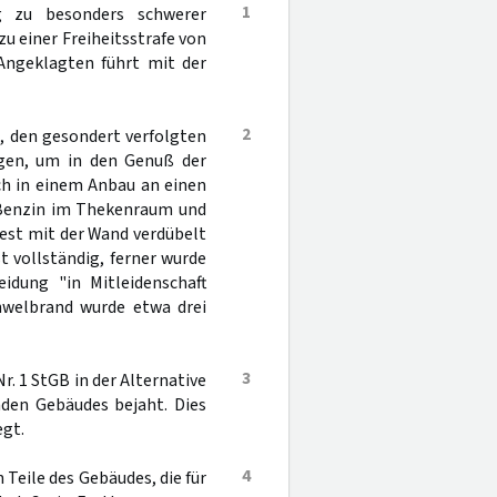
1
g zu besonders schwerer
 zu einer Freiheitsstrafe von
 Angeklagten führt mit der
2
t, den gesondert verfolgten
egen, um in den Genuß der
ch in einem Anbau an einen
Benzin im Thekenraum und
fest mit der Wand verdübelt
t vollständig, ferner wurde
idung "in Mitleidenschaft
hwelbrand wurde etwa drei
3
Nr. 1 StGB in der Alternative
den Gebäudes bejaht. Dies
egt.
4
Teile des Gebäudes, die für