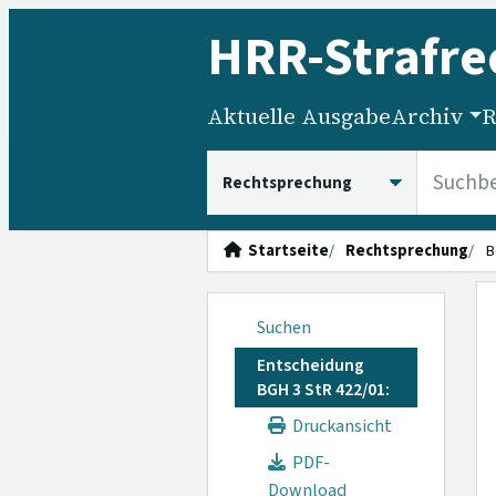
HRR
-Strafre
Aktuelle Ausgabe
Archiv
R
HRRS durchsuchen
Startseite
Rechtsprechung
B
Suchen
Entscheidung
BGH 3 StR 422/01:
Druckansicht
PDF-
Download