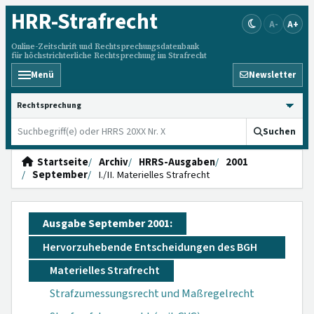
HRR
-Strafrecht
A-
A+
Online-Zeitschrift und Rechtsprechungsdatenbank
für höchstrichterliche Rechtsprechung im Strafrecht
Menü
Newsletter
HRRS durchsuchen
Suchen
Startseite
Archiv
HRRS-Ausgaben
2001
September
I./II. Materielles Strafrecht
Ausgabe September 2001:
Hervorzuhebende Entscheidungen des BGH
Materielles Strafrecht
Strafzumessungsrecht und Maßregelrecht