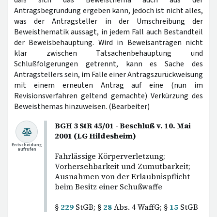
daß sich das Beweisthema auch aus der
Antragsbegründung ergeben kann, jedoch ist nicht alles,
was der Antragsteller in der Umschreibung der
Beweisthematik aussagt, in jedem Fall auch Bestandteil
der Beweisbehauptung. Wird in Beweisanträgen nicht
klar zwischen Tatsachenbehauptung und
Schlußfolgerungen getrennt, kann es Sache des
Antragstellers sein, im Falle einer Antragszurückweisung
mit einem erneuten Antrag auf eine (nun im
Revisionsverfahren geltend gemachte) Verkürzung des
Beweisthemas hinzuweisen. (Bearbeiter)
BGH 3 StR 45/01 - Beschluß v. 10. Mai
2001 (LG Hildesheim)
Entscheidung
aufrufen
Fahrlässige Körperverletzung;
Vorhersehbarkeit und Zumutbarkeit;
Ausnahmen von der Erlaubnispflicht
beim Besitz einer Schußwaffe
§
229
StGB; §
28
Abs. 4 WaffG; §
15
StGB