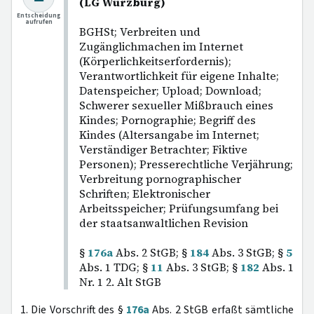
(LG Würzburg)
Entscheidung
aufrufen
BGHSt; Verbreiten und
Zugänglichmachen im Internet
(Körperlichkeitserfordernis);
Verantwortlichkeit für eigene Inhalte;
Datenspeicher; Upload; Download;
Schwerer sexueller Mißbrauch eines
Kindes; Pornographie; Begriff des
Kindes (Altersangabe im Internet;
Verständiger Betrachter; Fiktive
Personen); Presserechtliche Verjährung;
Verbreitung pornographischer
Schriften; Elektronischer
Arbeitsspeicher; Prüfungsumfang bei
der staatsanwaltlichen Revision
§
176a
Abs. 2 StGB; §
184
Abs. 3 StGB; §
5
Abs. 1 TDG; §
11
Abs. 3 StGB; §
182
Abs. 1
Nr. 1 2. Alt StGB
1. Die Vorschrift des §
176a
Abs. 2 StGB erfaßt sämtliche