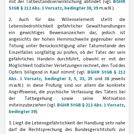
mit der Tatbestandsverwirklichung abfindet (vgl.
BGHR
StGB § 212 Abs. 1 Vorsatz, bedingter 38
,
39
m.w.N.).
2. Auch für das Willenselement stellt die
Lebensbedrohlichkeit gefährlicher Gewalthandlungen
ein gewichtiges Beweisanzeichen dar, jedoch ist
angesichts der hohen Hemmschwelle gegenüber einer
Tötung unter Berücksichtigung aller Tatumstände des
Einzelfalles sorgfältig zu prüfen, ob der Täter. der sein
gefährliches Handeln durchführt, obwohl er mit der
Möglichkeit tödlicher Verletzungen rechnet, den Tod des
Opfers billigend in Kauf nimmt (vgl.
BGHR StGB § 212
Abs. 1 Vorsatz, bedingter 3
,
5
,
33
,
35
und
38
jeweils
m.w.N.). in diese Prüfung sind vor allem die konkrete
Angriffsweise, die psychische Verfassung des Täters bei
der Tatbegehung sowie seine Motivation
miteinzubeziehen (vgl.
BGHR StGB § 212 Abs. 1 Vorsatz,
bedingter 39
).
3. Liegt die Lebensgefährlichkeit der Handlung sehr nahe
darf die Rechtsprechung des Bundesgerichtshofs zur