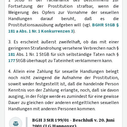
1 StGB in der Tatvariante des Bestimmens zur
Fortsetzung der Prostitution strafbar, wenn die
Weigerung des Opfers zur Vornahme der sexuellen
Handlungen darauf beruht, daß es die
Prostitutionsausübung aufgeben will (vgl.
BGHR StGB §
181 a Abs. 1 Nr. 1 Konkurrenzen 3
).
3. Es erscheint äußerst zweifelhaft, ob das mit einer
geringeren Strafandrohung versehene Verbrechen nach §
181
Abs. 1 Nr. 1 StGB für sich selbständige Taten nach §
177
StGB überhaupt zu Tateinheit verklammern kann.
4. Allein eine Zahlung für sexuelle Handlungen belegt
noch nicht zwingend die Aufnahme der Prostitution,
soweit weder festgestellt ist, daß die handelnde Person
Kenntnis von der Zahlung erlangte, noch, daß sie davon
ausging, in der Folge werde es zumindest für eine gewisse
Dauer zu gleichen oder anderen entgeltlichen sexuellen
Handlungen mit anderen Personen kommen.
BGH 3 StR 199/01 - Beschluß v. 20. Juni
2001 (LG Hannover)