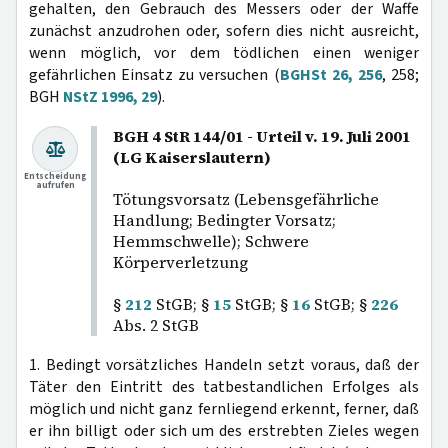
gehalten, den Gebrauch des Messers oder der Waffe
zunächst anzudrohen oder, sofern dies nicht ausreicht,
wenn möglich, vor dem tödlichen einen weniger
gefährlichen Einsatz zu versuchen (
BGHSt 26, 256
, 258;
BGH
NStZ 1996, 29
).
BGH 4 StR 144/01 - Urteil v. 19. Juli 2001
(LG Kaiserslautern)
Entscheidung
aufrufen
Tötungsvorsatz (Lebensgefährliche
Handlung; Bedingter Vorsatz;
Hemmschwelle); Schwere
Körperverletzung
§
212
StGB; §
15
StGB; §
16
StGB; §
226
Abs. 2 StGB
1. Bedingt vorsätzliches Handeln setzt voraus, daß der
Täter den Eintritt des tatbestandlichen Erfolges als
möglich und nicht ganz fernliegend erkennt, ferner, daß
er ihn billigt oder sich um des erstrebten Zieles wegen