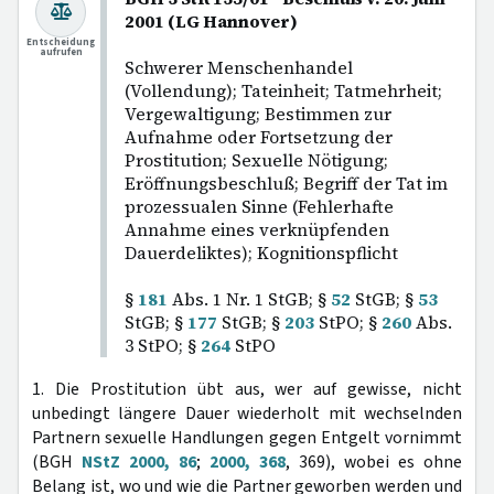
2001 (LG Hannover)
Entscheidung
aufrufen
Schwerer Menschenhandel
(Vollendung); Tateinheit; Tatmehrheit;
Vergewaltigung; Bestimmen zur
Aufnahme oder Fortsetzung der
Prostitution; Sexuelle Nötigung;
Eröffnungsbeschluß; Begriff der Tat im
prozessualen Sinne (Fehlerhafte
Annahme eines verknüpfenden
Dauerdeliktes); Kognitionspflicht
§
181
Abs. 1 Nr. 1 StGB; §
52
StGB; §
53
StGB; §
177
StGB; §
203
StPO; §
260
Abs.
3 StPO; §
264
StPO
1. Die Prostitution übt aus, wer auf gewisse, nicht
unbedingt längere Dauer wiederholt mit wechselnden
Partnern sexuelle Handlungen gegen Entgelt vornimmt
(BGH
NStZ 2000, 86
;
2000, 368
, 369), wobei es ohne
Belang ist, wo und wie die Partner geworben werden und