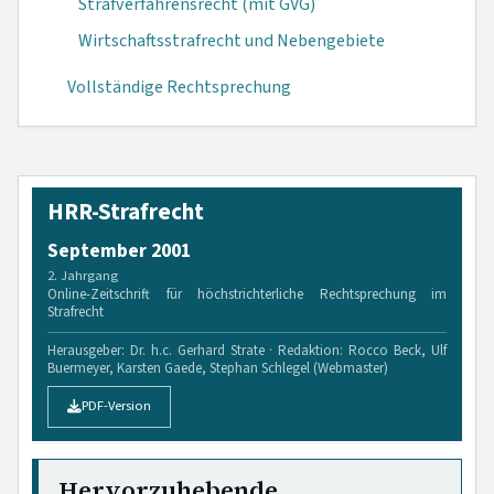
Strafverfahrensrecht (mit GVG)
Wirtschaftsstrafrecht und Nebengebiete
Vollständige Rechtsprechung
HRR-Strafrecht
September 2001
2. Jahrgang
Online-Zeitschrift für höchstrichterliche Rechtsprechung im
Strafrecht
Herausgeber: Dr. h.c. Gerhard Strate · Redaktion: Rocco Beck, Ulf
Buermeyer, Karsten Gaede, Stephan Schlegel (Webmaster)
PDF-Version
Hervorzuhebende