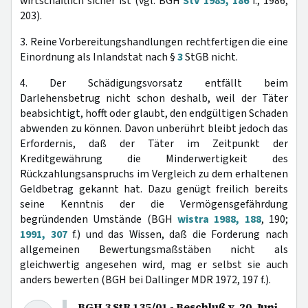
wirtschaftlich sicher ist (vgl. BGH
StV 1985, 186
f., 1986,
203).
3. Reine Vorbereitungshandlungen rechtfertigen die eine
Einordnung als Inlandstat nach §
3
StGB nicht.
4. Der Schädigungsvorsatz entfällt beim
Darlehensbetrug nicht schon deshalb, weil der Täter
beabsichtigt, hofft oder glaubt, den endgültigen Schaden
abwenden zu können. Davon unberührt bleibt jedoch das
Erfordernis, daß der Täter im Zeitpunkt der
Kreditgewährung die Minderwertigkeit des
Rückzahlungsanspruchs im Vergleich zu dem erhaltenen
Geldbetrag gekannt hat. Dazu genügt freilich bereits
seine Kenntnis der die Vermögensgefährdung
begründenden Umstände (BGH
wistra 1988, 188
, 190;
1991, 307
f.) und das Wissen, daß die Forderung nach
allgemeinen Bewertungsmaßstäben nicht als
gleichwertig angesehen wird, mag er selbst sie auch
anders bewerten (BGH bei Dallinger MDR 1972, 197 f.).
BGH 3 StR 135/01 - Beschluß v. 20. Juni