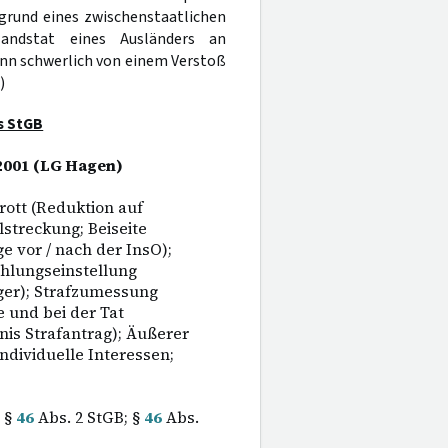
fgrund eines zwischenstaatlichen
andstat eines Ausländers an
ann schwerlich von einem Verstoß
)
s StGB
 2001 (LG Hagen)
ott (Reduktion auf
streckung; Beiseite
e vor / nach der InsO);
ahlungseinstellung
ger); Strafzumessung
 und bei der Tat
is Strafantrag); Äußerer
dividuelle Interessen;
 §
46
Abs. 2 StGB; §
46
Abs.