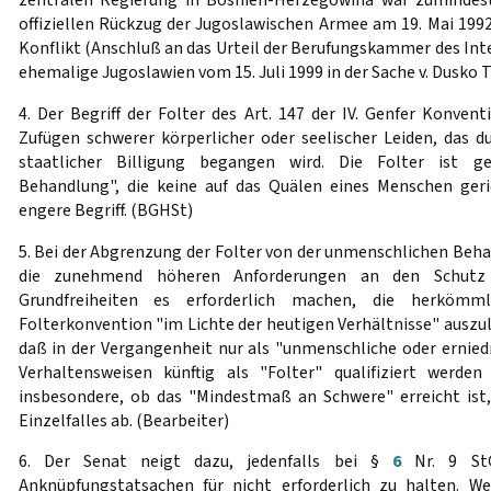
offiziellen Rückzug der Jugoslawischen Armee am 19. Mai 1992
Konflikt (Anschluß an das Urteil der Berufungskammer des Inte
ehemalige Jugoslawien vom 15. Juli 1999 in der Sache v. Dusko T
4. Der Begriff der Folter des Art. 147 der IV. Genfer Konve
Zufügen schwerer körperlicher oder seelischer Leiden, das d
staatlicher Billigung begangen wird. Die Folter ist g
Behandlung", die keine auf das Quälen eines Menschen geri
engere Begriff. (BGHSt)
5. Bei der Abgrenzung der Folter von der unmenschlichen Beha
die zunehmend höheren Anforderungen an den Schutz
Grundfreiheiten es erforderlich machen, die herkömml
Folterkonvention "im Lichte der heutigen Verhältnisse" auszul
daß in der Vergangenheit nur als "unmenschliche oder ernied
Verhaltensweisen künftig als "Folter" qualifiziert werden
insbesondere, ob das "Mindestmaß an Schwere" erreicht is
Einzelfalles ab. (Bearbeiter)
6. Der Senat neigt dazu, jedenfalls bei §
6
Nr. 9 StGB
Anknüpfungstatsachen für nicht erforderlich zu halten. W