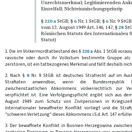
Unrechtsmerkmal; Legitimierenden Ank
Einzelfall; Nichteinmischungsprinzip
§
220 a
StGB; §
6
Nr. 1 StGB; §
6
Nr. 9 StG
vom 12. August 1949 Art. 146, 147; §
28
StG
Römischen Statuts des Internationalen S
Statut)
1. Die im Völkermordtatbestand des §
220 a
Abs. 1 StGB voraus
rassische oder durch ihr Volkstum bestimmte Gruppe als 
zerstören, ist ein tatbezogenes Merkmal und fällt deshalb nich
2. Nach §
6
Nr. 9 StGB ist deutsches Strafrecht auf im Au
Straftaten anwendbar, wenn die Bundesrepublik D
zwischenstaatlichen Abkommens völkerrechtlich zur Ver
verpflichtet ist. Eine Verfolgungspflicht ergibt sich aus 
August 1949 zum Schutz von Zivilpersonen in Kriegszei
internationaler bewaffneter Konflikt vorliegt und die Straf
"schweren Verletzung" dieses Abkommens i.S.d. Art. 147 erfülle
3. Der bewaffnete Konflikt in Bosnien-Herzegowina zwische
zentralen Regierung in Bosnien-Herzegowina war zumindes