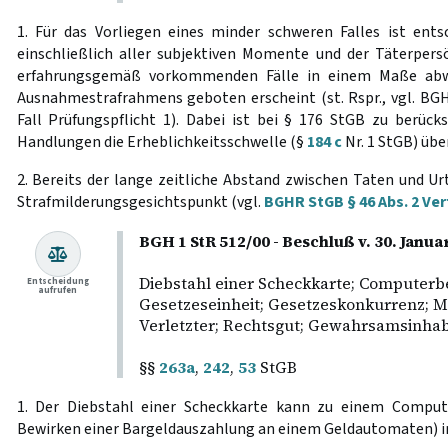
1. Für das Vorliegen eines minder schweren Falles ist ent
einschließlich aller subjektiven Momente und der Täterpers
erfahrungsgemäß vorkommenden Fälle in einem Maße abw
Ausnahmestrafrahmens geboten erscheint (st. Rspr., vgl. BG
Fall Prüfungspflicht 1). Dabei ist bei § 176 StGB zu berücks
Handlungen die Erheblichkeitsschwelle (§
184 c
Nr. 1 StGB) übe
2. Bereits der lange zeitliche Abstand zwischen Taten und Ur
Strafmilderungsgesichtspunkt (vgl.
BGHR StGB § 46 Abs. 2 Ve
BGH 1 StR 512/00 - Beschluß v. 30. Jan
Diebstahl einer Scheckkarte; Computerb
Entscheidung
aufrufen
Gesetzeseinheit; Gesetzeskonkurrenz; Mi
Verletzter; Rechtsgut; Gewahrsamsinh
§§
263a
,
242
,
53
StGB
1. Der Diebstahl einer Scheckkarte kann zu einem Comput
Bewirken einer Bargeldauszahlung an einem Geldautomaten) i