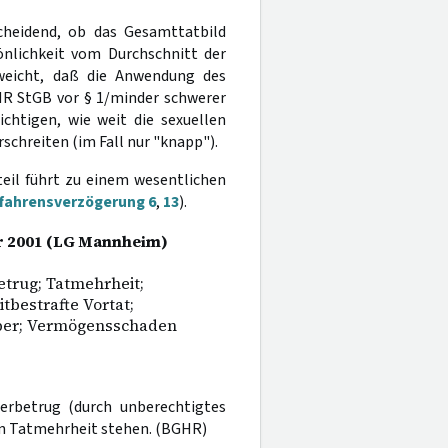
scheidend, ob das Gesamttatbild
önlichkeit vom Durchschnitt der
eicht, daß die Anwendung des
HR StGB vor § 1/minder schwerer
ichtigen, wie weit die sexuellen
rschreiten (im Fall nur "knapp").
teil führt zu einem wesentlichen
rfahrensverzögerung 6
,
13
).
uar 2001 (LG Mannheim)
etrug; Tatmehrheit;
tbestrafte Vortat;
aber; Vermögensschaden
erbetrug (durch unberechtigtes
n Tatmehrheit stehen. (BGHR)