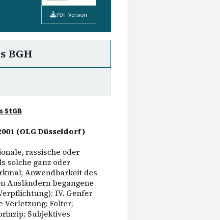
PDF-Version
es BGH
es StGB
r 2001 (OLG Düsseldorf)
onale, rassische oder
s solche ganz oder
erkmal; Anwendbarkeit des
von Ausländern begangene
erpflichtung); IV. Genfer
Verletzung; Folter;
inzip; Subjektives