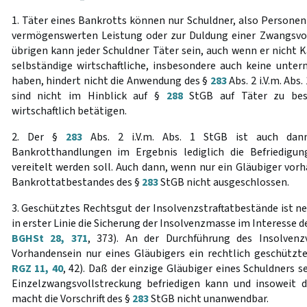
1. Täter eines Bankrotts können nur Schuldner, also Personen 
vermögenswerten Leistung oder zur Duldung einer Zwangsvoll
übrigen kann jeder Schuldner Täter sein, auch wenn er nicht K
selbständige wirtschaftliche, insbesondere auch keine unter
haben, hindert nicht die Anwendung des §
283
Abs. 2 i.V.m. Abs.
sind nicht im Hinblick auf §
288
StGB auf Täter zu besc
wirtschaftlich betätigen.
2. Der §
283
Abs. 2 i.V.m. Abs. 1 StGB ist auch dan
Bankrotthandlungen im Ergebnis lediglich die Befriedigun
vereitelt werden soll. Auch dann, wenn nur ein Gläubiger vorh
Bankrottatbestandes des §
283
StGB nicht ausgeschlossen.
3. Geschütztes Rechtsgut der Insolvenzstraftatbestände ist ne
in erster Linie die Sicherung der Insolvenzmasse im Interesse d
BGHSt 28, 371
, 373). An der Durchführung des Insolvenz
Vorhandensein nur eines Gläubigers ein rechtlich geschützt
RGZ 11, 40
, 42). Daß der einzige Gläubiger eines Schuldners 
Einzelzwangsvollstreckung befriedigen kann und insoweit 
macht die Vorschrift des §
283
StGB nicht unanwendbar.