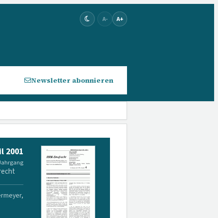
A-
A+
Newsletter abonnieren
il 2001
 Jahrgang
recht
ermeyer,