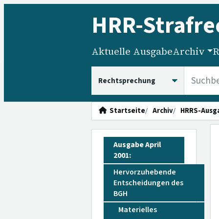
HRR
-Strafre
Aktuelle Ausgabe
Archiv
R
HRRS durchsuchen
Startseite
Archiv
HRRS-Ausg
Ausgabe April
2001:
Hervorzuhebende
Entscheidungen des
BGH
Materielles