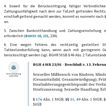
4. Soweit für die Berücksichtigung fälliger Verbindlichk
Zahlungsunfähigkeit nach dem zur Tatzeit geltenden Rechtszu
ernsthaft geltend gemacht werden, kommt es nunmehr nach 
an.
5. Zwischen Bankrotthandlung und Zahlungseinstellung 
erforderlich (
BGHSt 28, 231
, 234).
6. Eine wegen Fehlens des rechtzeitig gestellten Str
Tatbestandserfüllung kann, wenn auch mit geringerem Ge
berücksichtigt werden (vgl. BGHR StGB § 46 Abs. 2 Tatumstände 
BGH 4 StR 23/01 - Beschluß v. 13. Febr
Sexueller Mißbrauch von Kindern; Minde
Entscheidung
aufrufen
(Gesamttatbild, Gesamtwürdigung); Prüf
Strafmilderungsgesichtspunkt der Verf
Strafzumessung; Sexuelle Handlung; Erh
§
176
Abs. 1 StGB; §§
21
,
49
Abs. 1 StGB; 
StGB