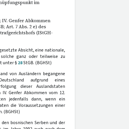
nüpfungspunkt im
B; IV. Genfer Abkommen
B; Art. 7 Abs. 2 e) des
trafgerichtshofs (IStGH-
gesetzte Absicht, eine nationale,
solche ganz oder teilweise zu
t unter §
28
StGB. (BGHSt)
sland von Ausländern begangene
eutschland aufgrund eines
folgung dieser Auslandstaten
dem IV. Genfer Abkommen vom 12.
ten jedenfalls dann, wenn ein
taten die Voraussetzungen einer
n. (BGHSt)
n den bosnischen Serben und der
t im Jahre 1992 auch nach dem