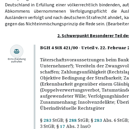
Deutschland in Erfüllung einer völkerrechtlich bindenden, au
Abkommens übernommenen Verfolgungspflicht die Ausl
Ausländern verfolgt und nach deutschem Strafrecht ahndet, k
gegen das Nichteinmischungsprinzip die Rede sein. (Bearbeiter
2. Schwerpunkt Besonderer Teil de
BGH 4 StR 421/00 - Urteil v. 22. Februar
Täterschaftsvoraussetzungen beim Bankr
Entscheidung
aufrufen
Unternehmer?); Vereiteln der Zwangsvoll
schaffen; Zahlungsunfähigkeit (Rechtslag
Objektive Bedingung der Strafbarkeit; Z
(Erkennbarkeit gegenüber einem Gläubi
(Doppelverwertungsverbot, Tatumstände
aufgewendeter Wille; Verfolgungshindern
Zusammenhang; Insolvenzdelikte; Überin
Überindividuelle Rechtsgüter
§
283
StGB; §
288
StGB; §
283
Abs. 6 StGB;
3 StGB; §
17
Abs. 2 InsO