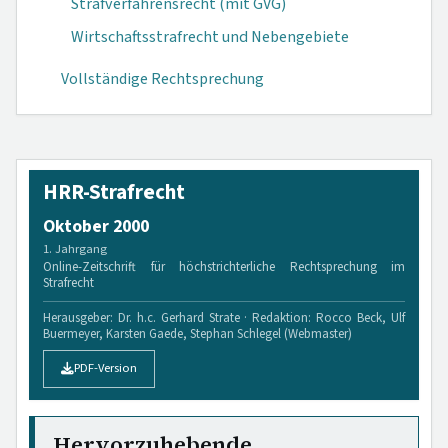
Strafverfahrensrecht (mit GVG)
Wirtschaftsstrafrecht und Nebengebiete
Vollständige Rechtsprechung
HRR-Strafrecht
Oktober 2000
1. Jahrgang
Online-Zeitschrift für höchstrichterliche Rechtsprechung im
Strafrecht
Herausgeber: Dr. h.c. Gerhard Strate · Redaktion: Rocco Beck, Ulf
Buermeyer, Karsten Gaede, Stephan Schlegel (Webmaster)
PDF-Version
Hervorzuhebende