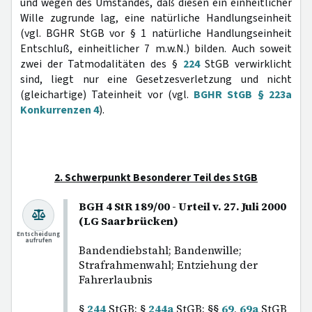
und wegen des Umstandes, daß diesen ein einheitlicher
Wille zugrunde lag, eine natürliche Handlungseinheit
(vgl. BGHR StGB vor § 1 natürliche Handlungseinheit
Entschluß, einheitlicher 7 m.w.N.) bilden. Auch soweit
zwei der Tatmodalitäten des §
224
StGB verwirklicht
sind, liegt nur eine Gesetzesverletzung und nicht
(gleichartige) Tateinheit vor (vgl.
BGHR StGB § 223a
Konkurrenzen 4
).
2. Schwerpunkt Besonderer Teil des StGB
BGH 4 StR 189/00 - Urteil v. 27. Juli 2000
(LG Saarbrücken)
Entscheidung
aufrufen
Bandendiebstahl; Bandenwille;
Strafrahmenwahl; Entziehung der
Fahrerlaubnis
§
244
StGB; §
244a
StGB; §§
69
,
69a
StGB