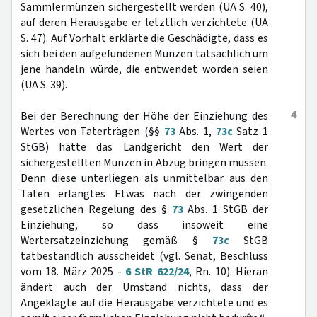
Sammlermünzen sichergestellt werden (UA S. 40),
auf deren Herausgabe er letztlich verzichtete (UA
S. 47). Auf Vorhalt erklärte die Geschädigte, dass es
sich bei den aufgefundenen Münzen tatsächlich um
jene handeln würde, die entwendet worden seien
(UA S. 39).
4
Bei der Berechnung der Höhe der Einziehung des
Wertes von Taterträgen (§§
73
Abs. 1,
73c
Satz 1
StGB) hätte das Landgericht den Wert der
sichergestellten Münzen in Abzug bringen müssen.
Denn diese unterliegen als unmittelbar aus den
Taten erlangtes Etwas nach der zwingenden
gesetzlichen Regelung des §
73
Abs. 1 StGB der
Einziehung, so dass insoweit eine
Wertersatzeinziehung gemäß §
73c
StGB
tatbestandlich ausscheidet (vgl. Senat, Beschluss
vom 18. März 2025 -
6 StR 622/24
, Rn. 10). Hieran
ändert auch der Umstand nichts, dass der
Angeklagte auf die Herausgabe verzichtete und es