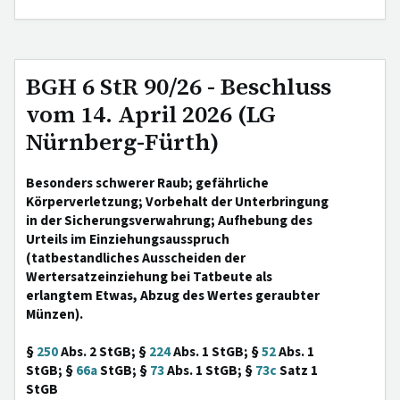
BGH 6 StR 90/26 - Beschluss
vom 14. April 2026 (LG
Nürnberg-Fürth)
Besonders schwerer Raub; gefährliche
Körperverletzung; Vorbehalt der Unterbringung
in der Sicherungsverwahrung; Aufhebung des
Urteils im Einziehungsausspruch
(tatbestandliches Ausscheiden der
Wertersatzeinziehung bei Tatbeute als
erlangtem Etwas, Abzug des Wertes geraubter
Münzen).
§
250
Abs. 2 StGB; §
224
Abs. 1 StGB; §
52
Abs. 1
StGB; §
66a
StGB; §
73
Abs. 1 StGB; §
73c
Satz 1
StGB