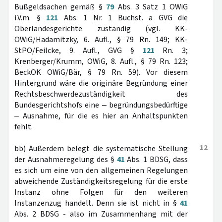
Bußgeldsachen gemäß §
79
Abs. 3 Satz 1 OWiG
i.V.m. §
121
Abs. 1 Nr. 1 Buchst. a GVG die
Oberlandesgerichte zuständig (vgl. KK-
OWiG/Hadamitzky, 6. Aufl., § 79 Rn. 149; KK-
StPO/Feilcke, 9. Aufl., GVG §
121
Rn. 3;
Krenberger/Krumm, OWiG, 8. Aufl., § 79 Rn. 123;
BeckOK OWiG/Bär, § 79 Rn. 59). Vor diesem
Hintergrund wäre die originäre Begründung einer
Rechtsbeschwerdezuständigkeit des
Bundesgerichtshofs eine ‒ begründungsbedürftige
‒ Ausnahme, für die es hier an Anhaltspunkten
fehlt.
12
bb) Außerdem belegt die systematische Stellung
der Ausnahmeregelung des §
41
Abs. 1 BDSG, dass
es sich um eine von den allgemeinen Regelungen
abweichende Zuständigkeitsregelung für die erste
Instanz ohne Folgen für den weiteren
Instanzenzug handelt. Denn sie ist nicht in §
41
Abs. 2 BDSG - also im Zusammenhang mit der