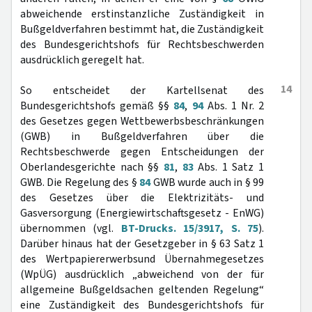
abweichende erstinstanzliche Zuständigkeit in
Bußgeldverfahren bestimmt hat, die Zuständigkeit
des Bundesgerichtshofs für Rechtsbeschwerden
ausdrücklich geregelt hat.
14
So entscheidet der Kartellsenat des
Bundesgerichtshofs gemäß §§
84
,
94
Abs. 1 Nr. 2
des Gesetzes gegen Wettbewerbsbeschränkungen
(GWB) in Bußgeldverfahren über die
Rechtsbeschwerde gegen Entscheidungen der
Oberlandesgerichte nach §§
81
,
83
Abs. 1 Satz 1
GWB. Die Regelung des §
84
GWB wurde auch in § 99
des Gesetzes über die Elektrizitäts- und
Gasversorgung (Energiewirtschaftsgesetz - EnWG)
übernommen (vgl.
BT-Drucks. 15/3917, S. 75
).
Darüber hinaus hat der Gesetzgeber in § 63 Satz 1
des Wertpapiererwerbsund Übernahmegesetzes
(WpÜG) ausdrücklich „abweichend von der für
allgemeine Bußgeldsachen geltenden Regelung“
eine Zuständigkeit des Bundesgerichtshofs für