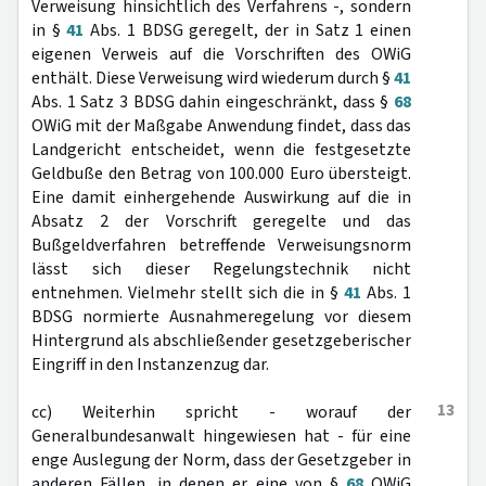
Verweisung hinsichtlich des Verfahrens -, sondern
in §
41
Abs. 1 BDSG geregelt, der in Satz 1 einen
eigenen Verweis auf die Vorschriften des OWiG
enthält. Diese Verweisung wird wiederum durch §
41
Abs. 1 Satz 3 BDSG dahin eingeschränkt, dass §
68
OWiG mit der Maßgabe Anwendung findet, dass das
Landgericht entscheidet, wenn die festgesetzte
Geldbuße den Betrag von 100.000 Euro übersteigt.
Eine damit einhergehende Auswirkung auf die in
Absatz 2 der Vorschrift geregelte und das
Bußgeldverfahren betreffende Verweisungsnorm
lässt sich dieser Regelungstechnik nicht
entnehmen. Vielmehr stellt sich die in §
41
Abs. 1
BDSG normierte Ausnahmeregelung vor diesem
Hintergrund als abschließender gesetzgeberischer
Eingriff in den Instanzenzug dar.
13
cc) Weiterhin spricht - worauf der
Generalbundesanwalt hingewiesen hat - für eine
enge Auslegung der Norm, dass der Gesetzgeber in
anderen Fällen, in denen er eine von §
68
OWiG