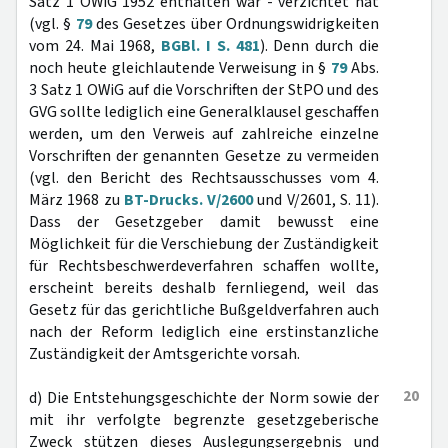
Satz 1 OWiG 1952 enthalten war - verzichtet hat
(vgl. §
79
des Gesetzes über Ordnungswidrigkeiten
vom 24. Mai 1968,
BGBl. I S. 481
). Denn durch die
noch heute gleichlautende Verweisung in §
79
Abs.
3 Satz 1 OWiG auf die Vorschriften der StPO und des
GVG sollte lediglich eine Generalklausel geschaffen
werden, um den Verweis auf zahlreiche einzelne
Vorschriften der genannten Gesetze zu vermeiden
(vgl. den Bericht des Rechtsausschusses vom 4.
März 1968 zu
BT-Drucks. V/2600
und V/2601, S. 11).
Dass der Gesetzgeber damit bewusst eine
Möglichkeit für die Verschiebung der Zuständigkeit
für Rechtsbeschwerdeverfahren schaffen wollte,
erscheint bereits deshalb fernliegend, weil das
Gesetz für das gerichtliche Bußgeldverfahren auch
nach der Reform lediglich eine erstinstanzliche
Zuständigkeit der Amtsgerichte vorsah.
20
d) Die Entstehungsgeschichte der Norm sowie der
mit ihr verfolgte begrenzte gesetzgeberische
Zweck stützen dieses Auslegungsergebnis und