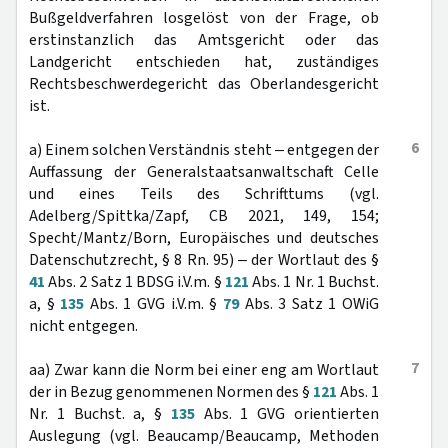
Bußgeldverfahren losgelöst von der Frage, ob
erstinstanzlich das Amtsgericht oder das
Landgericht entschieden hat, zuständiges
Rechtsbeschwerdegericht das Oberlandesgericht
ist.
6
a) Einem solchen Verständnis steht ‒ entgegen der
Auffassung der Generalstaatsanwaltschaft Celle
und eines Teils des Schrifttums (vgl.
Adelberg/Spittka/Zapf, CB 2021, 149, 154;
Specht/Mantz/Born, Europäisches und deutsches
Datenschutzrecht, § 8 Rn. 95) ‒ der Wortlaut des §
41
Abs. 2 Satz 1 BDSG i.V.m. §
121
Abs. 1 Nr. 1 Buchst.
a, §
135
Abs. 1 GVG i.V.m. §
79
Abs. 3 Satz 1 OWiG
nicht entgegen.
7
aa) Zwar kann die Norm bei einer eng am Wortlaut
der in Bezug genommenen Normen des §
121
Abs. 1
Nr. 1 Buchst. a, §
135
Abs. 1 GVG orientierten
Auslegung (vgl. Beaucamp/Beaucamp, Methoden