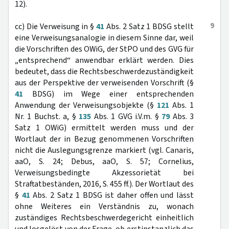
12).
9
cc) Die Verweisung in §
41
Abs. 2 Satz 1 BDSG stellt
eine Verweisungsanalogie in diesem Sinne dar, weil
die Vorschriften des OWiG, der StPO und des GVG für
„entsprechend“ anwendbar erklärt werden. Dies
bedeutet, dass die Rechtsbeschwerdezuständigkeit
aus der Perspektive der verweisenden Vorschrift (§
41
BDSG) im Wege einer entsprechenden
Anwendung der Verweisungsobjekte (§
121
Abs. 1
Nr. 1 Buchst. a, §
135
Abs. 1 GVG i.V.m. §
79
Abs. 3
Satz 1 OWiG) ermittelt werden muss und der
Wortlaut der in Bezug genommenen Vorschriften
nicht die Auslegungsgrenze markiert (vgl. Canaris,
aaO, S. 24; Debus, aaO, S. 57; Cornelius,
Verweisungsbedingte Akzessorietät bei
Straftatbeständen, 2016, S. 455 ff.). Der Wortlaut des
§
41
Abs. 2 Satz 1 BDSG ist daher offen und lässt
ohne Weiteres ein Verständnis zu, wonach
zuständiges Rechtsbeschwerdegericht einheitlich