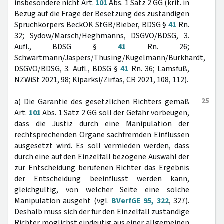
insbesondere nicht Art.
101
Abs. 1 Satz 2 GG (krit. in
Bezug auf die Frage der Besetzung des zuständigen
Spruchkörpers BeckOK StGB/Bieber, BDSG §
41
Rn.
32; Sydow/Marsch/Heghmanns, DSGVO/BDSG, 3.
Aufl., BDSG §
41
Rn. 26;
Schwartmann/Jaspers/Thüsing/Kugelmann/Burkhardt,
DSGVO/BDSG, 3. Aufl., BDSG §
41
Rn. 36; Lamsfuß,
NZWiSt 2021, 98; Kiparksi/Zirfas, CR 2021, 108, 112).
25
a) Die Garantie des gesetzlichen Richters gemäß
Art.
101
Abs. 1 Satz 2 GG soll der Gefahr vorbeugen,
dass die Justiz durch eine Manipulation der
rechtsprechenden Organe sachfremden Einflüssen
ausgesetzt wird. Es soll vermieden werden, dass
durch eine auf den Einzelfall bezogene Auswahl der
zur Entscheidung berufenen Richter das Ergebnis
der Entscheidung beeinflusst werden kann,
gleichgültig, von welcher Seite eine solche
Manipulation ausgeht (vgl.
BVerfGE 95, 322
, 327).
Deshalb muss sich der für den Einzelfall zuständige
Richter möglichst eindeutig aus einer allgemeinen