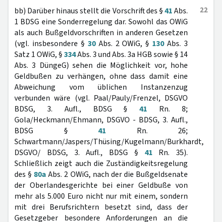
22
bb) Darüber hinaus stellt die Vorschrift des §
41
Abs.
1 BDSG eine Sonderregelung dar. Sowohl das OWiG
als auch Bußgeldvorschriften in anderen Gesetzen
(vgl. insbesondere §
30
Abs. 2 OWiG, §
130
Abs. 3
Satz 1 OWiG, §
334
Abs. 3 und Abs. 3a HGB sowie § 14
Abs. 3 DüngeG) sehen die Möglichkeit vor, hohe
Geldbußen zu verhängen, ohne dass damit eine
Abweichung vom üblichen Instanzenzug
verbunden wäre (vgl. Paal/Pauly/Frenzel, DSGVO
BDSG, 3. Aufl., BDSG §
41
Rn. 8;
Gola/Heckmann/Ehmann, DSGVO - BDSG, 3. Aufl.,
BDSG §
41
Rn. 26;
Schwartmann/Jaspers/Thüsing/Kugelmann/Burkhardt,
DSGVO/ BDSG, 3. Aufl., BDSG §
41
Rn. 35).
Schließlich zeigt auch die Zuständigkeitsregelung
des §
80a
Abs. 2 OWiG, nach der die Bußgeldsenate
der Oberlandesgerichte bei einer Geldbuße von
mehr als 5.000 Euro nicht nur mit einem, sondern
mit drei Berufsrichtern besetzt sind, dass der
Gesetzgeber besondere Anforderungen an die