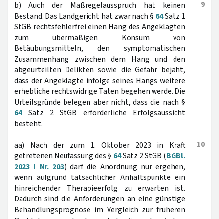
9
b) Auch der Maßregelausspruch hat keinen
Bestand. Das Landgericht hat zwar nach §
64
Satz 1
StGB rechtsfehlerfrei einen Hang des Angeklagten
zum übermäßigen Konsum von
Betäubungsmitteln, den symptomatischen
Zusammenhang zwischen dem Hang und den
abgeurteilten Delikten sowie die Gefahr bejaht,
dass der Angeklagte infolge seines Hangs weitere
erhebliche rechtswidrige Taten begehen werde. Die
Urteilsgründe belegen aber nicht, dass die nach §
64
Satz 2 StGB erforderliche Erfolgsaussicht
besteht.
10
aa) Nach der zum 1. Oktober 2023 in Kraft
getretenen Neufassung des §
64
Satz 2 StGB (
BGBl.
2023 I Nr. 203
) darf die Anordnung nur ergehen,
wenn aufgrund tatsächlicher Anhaltspunkte ein
hinreichender Therapieerfolg zu erwarten ist.
Dadurch sind die Anforderungen an eine günstige
Behandlungsprognose im Vergleich zur früheren