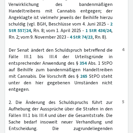
Verwirklichung des bandenmäßigen
Handeltreibens mit Cannabis entgegen; der
Angeklagte ist vielmehr jeweils der Beihilfe hierzu
schuldig (vgl. BGH, Beschlüsse vom 4. Juni 2025 -
2
StR 557/24
, Rn. 8; vom 1. April 2025 -
1 StR 436/24
,
Rn. 2; vom 9. November 2023 -
4 StR 74/23
, Rn. 8).
4
Der Senat ändert den Schuldspruch betreffend die
Fälle III.1 bis III.4 der Urteilsgründe in
entsprechender Anwendung des §
354
Abs. 1 StPO
auf Beihilfe zum bandenmäßigen Handeltreiben
mit Cannabis. Die Vorschrift des §
265
StPO steht
unter den hier gegebenen Umständen nicht
entgegen.
5
2. Die Änderung des Schuldspruchs führt zur
Aufhebung der Aussprüche über die Strafen in den
Fällen III.1 bis III.4 und über die Gesamtstrafe. Die
Sache bedarf insoweit neuer Verhandlung und
Entscheidung. Die zugrundeliegenden