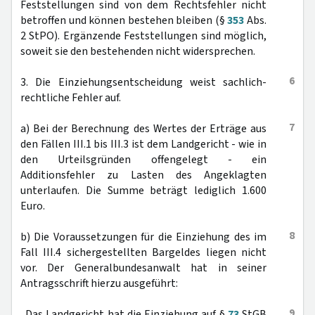
Feststellungen sind von dem Rechtsfehler nicht
betroffen und können bestehen bleiben (§
353
Abs.
2 StPO). Ergänzende Feststellungen sind möglich,
soweit sie den bestehenden nicht widersprechen.
6
3. Die Einziehungsentscheidung weist sachlich-
rechtliche Fehler auf.
7
a) Bei der Berechnung des Wertes der Erträge aus
den Fällen III.1 bis III.3 ist dem Landgericht - wie in
den Urteilsgründen offengelegt - ein
Additionsfehler zu Lasten des Angeklagten
unterlaufen. Die Summe beträgt lediglich 1.600
Euro.
8
b) Die Voraussetzungen für die Einziehung des im
Fall III.4 sichergestellten Bargeldes liegen nicht
vor. Der Generalbundesanwalt hat in seiner
Antragsschrift hierzu ausgeführt:
9
„Das Landgericht hat die Einziehung auf §
73
StGB