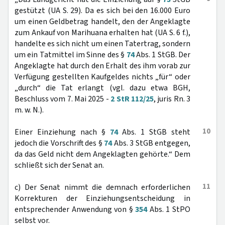
gestützt (UA S. 29). Da es sich bei den 16.000 Euro
um einen Geldbetrag handelt, den der Angeklagte
zum Ankauf von Marihuana erhalten hat (UA S. 6 f.),
handelte es sich nicht um einen Tatertrag, sondern
um ein Tatmittel im Sinne des §
74
Abs. 1 StGB. Der
Angeklagte hat durch den Erhalt des ihm vorab zur
Verfügung gestellten Kaufgeldes nichts „für“ oder
„durch“ die Tat erlangt (vgl. dazu etwa BGH,
Beschluss vom 7. Mai 2025 -
2 StR 112/25
, juris Rn. 3
m. w. N.).
10
Einer Einziehung nach §
74
Abs. 1 StGB steht
jedoch die Vorschrift des §
74
Abs. 3 StGB entgegen,
da das Geld nicht dem Angeklagten gehörte.“ Dem
schließt sich der Senat an.
11
c) Der Senat nimmt die demnach erforderlichen
Korrekturen der Einziehungsentscheidung in
entsprechender Anwendung von §
354
Abs. 1 StPO
selbst vor.