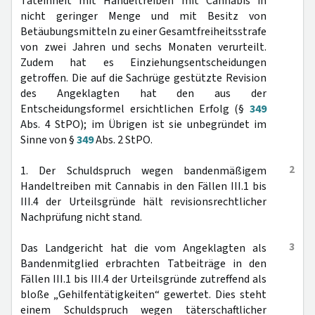
Tateinheit mit Handeltreiben mit Cannabis in
nicht geringer Menge und mit Besitz von
Betäubungsmitteln zu einer Gesamtfreiheitsstrafe
von zwei Jahren und sechs Monaten verurteilt.
Zudem hat es Einziehungsentscheidungen
getroffen. Die auf die Sachrüge gestützte Revision
des Angeklagten hat den aus der
Entscheidungsformel ersichtlichen Erfolg (§
349
Abs. 4 StPO); im Übrigen ist sie unbegründet im
Sinne von §
349
Abs. 2 StPO.
2
1. Der Schuldspruch wegen bandenmäßigem
Handeltreiben mit Cannabis in den Fällen III.1 bis
III.4 der Urteilsgründe hält revisionsrechtlicher
Nachprüfung nicht stand.
3
Das Landgericht hat die vom Angeklagten als
Bandenmitglied erbrachten Tatbeiträge in den
Fällen III.1 bis III.4 der Urteilsgründe zutreffend als
bloße „Gehilfentätigkeiten“ gewertet. Dies steht
einem Schuldspruch wegen täterschaftlicher