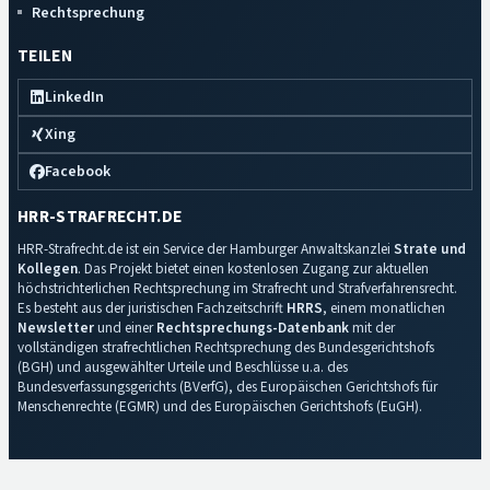
Rechtsprechung
TEILEN
LinkedIn
Xing
Facebook
HRR-STRAFRECHT.DE
HRR-Strafrecht.de ist ein Service der Hamburger Anwaltskanzlei
Strate und
Kollegen
. Das Projekt bietet einen kostenlosen Zugang zur aktuellen
höchstrichterlichen Rechtsprechung im Strafrecht und Strafverfahrensrecht.
Es besteht aus der juristischen Fachzeitschrift
HRRS
, einem monatlichen
Newsletter
und einer
Rechtsprechungs-Datenbank
mit der
vollständigen strafrechtlichen Rechtsprechung des Bundesgerichtshofs
(BGH) und ausgewählter Urteile und Beschlüsse u.a. des
Bundesverfassungsgerichts (BVerfG), des Europäischen Gerichtshofs für
Menschenrechte (EGMR) und des Europäischen Gerichtshofs (EuGH).
Impressum
·
Datenschutz