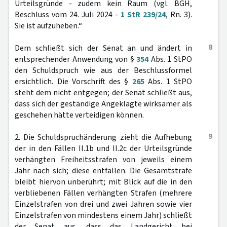
Urteilsgründe - zudem kein Raum (vgl. BGH,
Beschluss vom 24. Juli 2024 -
1 StR 239/24
, Rn. 3).
Sie ist aufzuheben.“
8
Dem schließt sich der Senat an und ändert in
entsprechender Anwendung von §
354
Abs. 1 StPO
den Schuldspruch wie aus der Beschlussformel
ersichtlich. Die Vorschrift des §
265
Abs. 1 StPO
steht dem nicht entgegen; der Senat schließt aus,
dass sich der geständige Angeklagte wirksamer als
geschehen hätte verteidigen können.
9
2. Die Schuldspruchänderung zieht die Aufhebung
der in den Fällen II.1b und II.2c der Urteilsgründe
verhängten Freiheitsstrafen von jeweils einem
Jahr nach sich; diese entfallen. Die Gesamtstrafe
bleibt hiervon unberührt; mit Blick auf die in den
verbliebenen Fällen verhängten Strafen (mehrere
Einzelstrafen von drei und zwei Jahren sowie vier
Einzelstrafen von mindestens einem Jahr) schließt
der Senat aus, dass das Landgericht bei