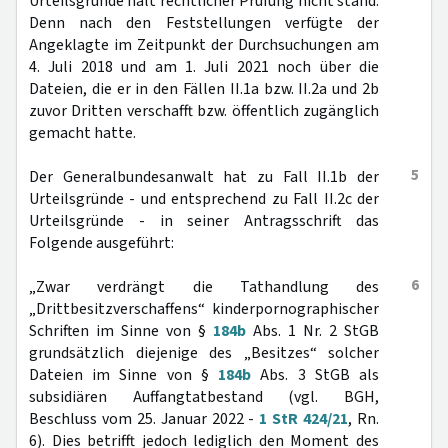
Urteilsgründe hält rechtlicher Prüfung nicht stand.
Denn nach den Feststellungen verfügte der
Angeklagte im Zeitpunkt der Durchsuchungen am
4. Juli 2018 und am 1. Juli 2021 noch über die
Dateien, die er in den Fällen II.1a bzw. II.2a und 2b
zuvor Dritten verschafft bzw. öffentlich zugänglich
gemacht hatte.
5
Der Generalbundesanwalt hat zu Fall II.1b der
Urteilsgründe - und entsprechend zu Fall II.2c der
Urteilsgründe - in seiner Antragsschrift das
Folgende ausgeführt:
6
„Zwar verdrängt die Tathandlung des
„Drittbesitzverschaffens“ kinderpornographischer
Schriften im Sinne von §
184b
Abs. 1 Nr. 2 StGB
grundsätzlich diejenige des „Besitzes“ solcher
Dateien im Sinne von §
184b
Abs. 3 StGB als
subsidiären Auffangtatbestand (vgl. BGH,
Beschluss vom 25. Januar 2022 -
1 StR 424/21
, Rn.
6). Dies betrifft jedoch lediglich den Moment des