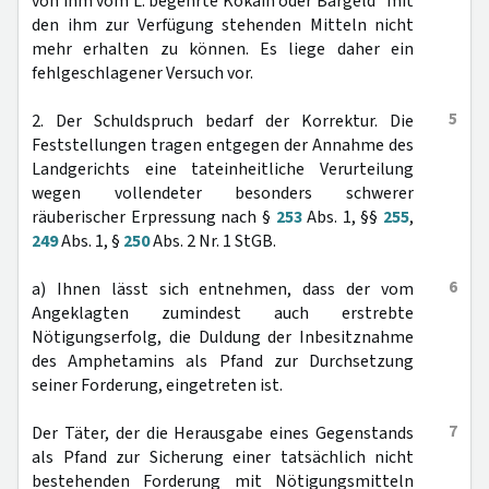
von ihm vom L. begehrte Kokain oder Bargeld“ mit
den ihm zur Verfügung stehenden Mitteln nicht
mehr erhalten zu können. Es liege daher ein
fehlgeschlagener Versuch vor.
5
2. Der Schuldspruch bedarf der Korrektur. Die
Feststellungen tragen entgegen der Annahme des
Landgerichts eine tateinheitliche Verurteilung
wegen vollendeter besonders schwerer
räuberischer Erpressung nach §
253
Abs. 1, §§
255
,
249
Abs. 1, §
250
Abs. 2 Nr. 1 StGB.
6
a) Ihnen lässt sich entnehmen, dass der vom
Angeklagten zumindest auch erstrebte
Nötigungserfolg, die Duldung der Inbesitznahme
des Amphetamins als Pfand zur Durchsetzung
seiner Forderung, eingetreten ist.
7
Der Täter, der die Herausgabe eines Gegenstands
als Pfand zur Sicherung einer tatsächlich nicht
bestehenden Forderung mit Nötigungsmitteln