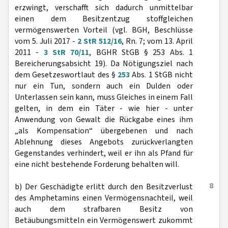
erzwingt, verschafft sich dadurch unmittelbar
einen dem Besitzentzug stoffgleichen
vermögenswerten Vorteil (vgl. BGH, Beschlüsse
vom 5. Juli 2017 -
2 StR 512/16
, Rn. 7; vom 13. April
2011 -
3 StR 70/11
, BGHR StGB § 253 Abs. 1
Bereicherungsabsicht 19). Da Nötigungsziel nach
dem Gesetzeswortlaut des §
253
Abs. 1 StGB nicht
nur ein Tun, sondern auch ein Dulden oder
Unterlassen sein kann, muss Gleiches in einem Fall
gelten, in dem ein Täter - wie hier - unter
Anwendung von Gewalt die Rückgabe eines ihm
„als Kompensation“ übergebenen und nach
Ablehnung dieses Angebots zurückverlangten
Gegenstandes verhindert, weil er ihn als Pfand für
eine nicht bestehende Forderung behalten will.
8
b) Der Geschädigte erlitt durch den Besitzverlust
des Amphetamins einen Vermögensnachteil, weil
auch dem strafbaren Besitz von
Betäubungsmitteln ein Vermögenswert zukommt