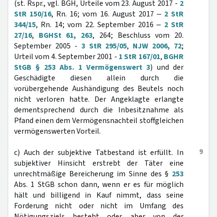
(st. Rspr., vgl. BGH, Urteile vom 23. August 2017 -
2
StR 150/16
, Rn. 16; vom 16. August 2017 ‒
2 StR
344/15
, Rn. 14; vom 22. September 2016 ‒
2 StR
27/16
,
BGHSt 61, 263
, 264; Beschluss vom 20.
September 2005 -
3 StR 295/05
,
NJW 2006, 72
;
Urteil vom 4. September 2001 -
1 StR 167/01
,
BGHR
StGB § 253 Abs. 1 Vermögenswert 3
) und der
Geschädigte diesen allein durch die
vorübergehende Aushändigung des Beutels noch
nicht verloren hatte. Der Angeklagte erlangte
dementsprechend durch die Inbesitznahme als
Pfand einen dem Vermögensnachteil stoffgleichen
vermögenswerten Vorteil.
9
c) Auch der subjektive Tatbestand ist erfüllt. In
subjektiver Hinsicht erstrebt der Täter eine
unrechtmäßige Bereicherung im Sinne des §
253
Abs. 1 StGB schon dann, wenn er es für möglich
hält und billigend in Kauf nimmt, dass seine
Forderung nicht oder nicht im Umfang des
Nötigungsziels besteht oder aber von der