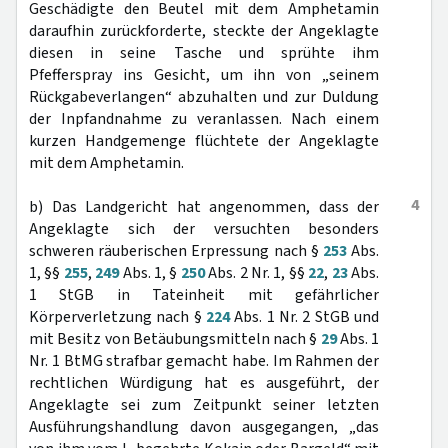
Geschädigte den Beutel mit dem Amphetamin
daraufhin zurückforderte, steckte der Angeklagte
diesen in seine Tasche und sprühte ihm
Pfefferspray ins Gesicht, um ihn von „seinem
Rückgabeverlangen“ abzuhalten und zur Duldung
der Inpfandnahme zu veranlassen. Nach einem
kurzen Handgemenge flüchtete der Angeklagte
mit dem Amphetamin.
4
b) Das Landgericht hat angenommen, dass der
Angeklagte sich der versuchten besonders
schweren räuberischen Erpressung nach §
253
Abs.
1, §§
255
,
249
Abs. 1, §
250
Abs. 2 Nr. 1, §§
22
,
23
Abs.
1 StGB in Tateinheit mit gefährlicher
Körperverletzung nach §
224
Abs. 1 Nr. 2 StGB und
mit Besitz von Betäubungsmitteln nach §
29
Abs. 1
Nr. 1 BtMG strafbar gemacht habe. Im Rahmen der
rechtlichen Würdigung hat es ausgeführt, der
Angeklagte sei zum Zeitpunkt seiner letzten
Ausführungshandlung davon ausgegangen, „das