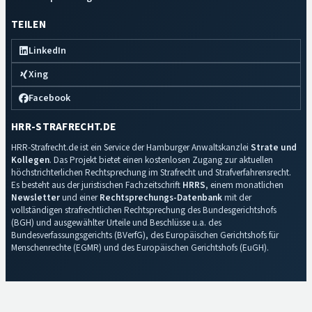
TEILEN
LinkedIn
Xing
Facebook
HRR-STRAFRECHT.DE
HRR-Strafrecht.de ist ein Service der Hamburger Anwaltskanzlei
Strate und
Kollegen
. Das Projekt bietet einen kostenlosen Zugang zur aktuellen
höchstrichterlichen Rechtsprechung im Strafrecht und Strafverfahrensrecht.
Es besteht aus der juristischen Fachzeitschrift
HRRS
, einem monatlichen
Newsletter
und einer
Rechtsprechungs-Datenbank
mit der
vollständigen strafrechtlichen Rechtsprechung des Bundesgerichtshofs
(BGH) und ausgewählter Urteile und Beschlüsse u.a. des
Bundesverfassungsgerichts (BVerfG), des Europäischen Gerichtshofs für
Menschenrechte (EGMR) und des Europäischen Gerichtshofs (EuGH).
Impressum
·
Datenschutz