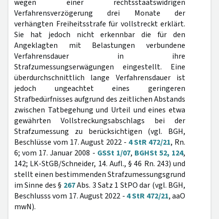
wegen einer rechtsstaatswidrigen
Verfahrensverzögerung drei Monate der
verhängten Freiheitsstrafe für vollstreckt erklärt.
Sie hat jedoch nicht erkennbar die für den
Angeklagten mit Belastungen verbundene
Verfahrensdauer in ihre
Strafzumessungserwägungen eingestellt. Eine
überdurchschnittlich lange Verfahrensdauer ist
jedoch ungeachtet eines geringeren
Strafbedürfnisses aufgrund des zeitlichen Abstands
zwischen Tatbegehung und Urteil und eines etwa
gewährten Vollstreckungsabschlags bei der
Strafzumessung zu berücksichtigen (vgl. BGH,
Beschlüsse vom 17. August 2022 -
4 StR 472/21
, Rn.
6; vom 17. Januar 2008 -
GSSt 1/07
,
BGHSt 52, 124
,
142; LK-StGB/Schneider, 14. Aufl., § 46 Rn. 243) und
stellt einen bestimmenden Strafzumessungsgrund
im Sinne des §
267
Abs. 3 Satz 1 StPO dar (vgl. BGH,
Beschlusss vom 17. August 2022 -
4 StR 472/21
, aaO
mwN).