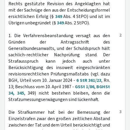
Rechts gestützte Revision des Angeklagten hat
mit der Sachrüge den aus der Entscheidungsformel
ersichtlichen Erfolg (§
349
Abs. 4 StPO) und ist im
Übrigen unbegründet (§
349
Abs. 2 StPO).
2
1. Die Verfahrensbeanstandung versagt aus den
Gründen der Antragsschrift des
Generalbundesanwalts, und der Schuldspruch hält
sachlich-rechtlicher Nachprüfung stand. Der
Strafausspruch kann jedoch auch unter
Berücksichtigung des insoweit eingeschränkten
revisionsrechtlichen Prüfungsmaßstabs (vgl. dazu
BGH, Urteil vom 10. Januar 2024 -
6 StR 361/23
, Rn.
13; Beschluss vom 10. April 1987 -
GSSt 1/86
,
BGHSt
34, 345
, 349) nicht bestehen bleiben, denn die
Strafzumessungserwägungen sind lückenhaft.
3
Die Strafkammer hat bei der Bemessung der
Einzelstrafen zwar den großen zeitlichen Abstand
zwischen der Tat und dem Urteil berücksichtigt und