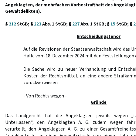
Angeklagten, der mehrfachen Vorbestraftheit des Angeklag
Gewaltdelikten).
§
212
StGB; §
223
Abs. 1 StGB; §
227
Abs. 1 StGB; §
15
StGB; §
2
Entscheidungstenor
Auf die Revisionen der Staatsanwaltschaft wird das Ur
Halle vom 18. Dezember 2024 mit den Feststellungen
Die Sache wird zu neuer Verhandlung und Entschei
Kosten der Rechtsmittel, an eine andere Strafkam
zurückverwiesen.
- Von Rechts wegen -
Gründe
Das Landgericht hat die Angeklagten jeweils wegen „fa
Unterlassen“, den Angeklagten A. G. zudem wegen fahrl
verurteilt, den Angeklagten A. G. zu einer Gesamtfreiheitss
Angeklagte E. zu einer Freiheitsstrafe von einem Jahr 