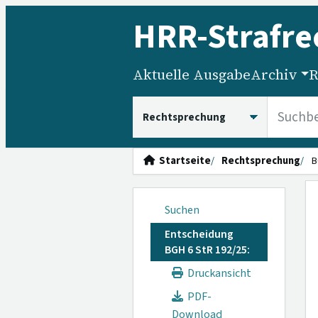
HRR
-Strafre
Aktuelle Ausgabe
Archiv
R
HRRS durchsuchen
Startseite
Rechtsprechung
B
Suchen
Entscheidung
BGH 6 StR 192/25:
Druckansicht
PDF-
Download