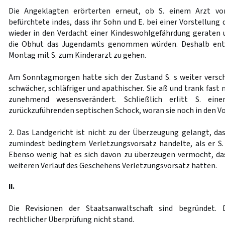
Die Angeklagten erörterten erneut, ob S. einem Arzt vor
befürchtete indes, dass ihr Sohn und E. bei einer Vorstellun
wieder in den Verdacht einer Kindeswohlgefährdung geraten 
die Obhut das Jugendamts genommen würden. Deshalb entsc
Montag mit S. zum Kinderarzt zu gehen.
Am Sonntagmorgen hatte sich der Zustand S. s weiter versc
schwächer, schläfriger und apathischer. Sie aß und trank fast 
zunehmend wesensverändert. Schließlich erlitt S. ein
zurückzuführenden septischen Schock, woran sie noch in den V
2. Das Landgericht ist nicht zu der Überzeugung gelangt, das
zumindest bedingtem Verletzungsvorsatz handelte, als er S.
Ebenso wenig hat es sich davon zu überzeugen vermocht, da
weiteren Verlauf des Geschehens Verletzungsvorsatz hatten.
II.
Die Revisionen der Staatsanwaltschaft sind begründet. 
rechtlicher Überprüfung nicht stand.