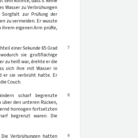
t sein könnte, dass S. keine
ßes Wasser zu Verbrühungen
 Sorgfalt zur Prüfung der
en zu vermeiden. Er wusste
n ihrem eigenen Arm prüfte,
7
hteil einer Sekunde 65 Grad
wodurch sie großflächige
 zu heiß war, drehte er die
ss sich ihre mit Wasser in
er sie verbrüht hatte. Er
die Couch.
8
ändern scharf begrenzte
 über den unteren Rücken,
ähernd homogen fortsetzten
harf begrenzt waren. Die
9
. Die Verbrühungen hatten