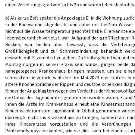
einen Verletzungsgrad von 2a bis 2b und waren lebensbedrohlic
b) Als kurze Zeit später die Angeklagte E. in die Wohnung zurückk
in der Badewanne abgeduscht und dabei mit heißem Wasser v
nicht auf die Wassertemperatur geachtet habe. E. erkannte eben
lebensbedrohlich verletzt war. Aufgrund der großflächigen
Rücken, war beiden aber bewusst, dass die Verletzung
Großflächigkeit und zur Schmerzlinderung behandelt wer
deshalb, mit S. zum Arzt zu gehen. Da Freitagabend war und ih
Montagmorgen in seiner Praxis sein würde, gingen beide dav
nahegelegenes Krankenhaus bringen müssten, um sie einem
schreckten sie zurück, weil dort im Mai 2023 eine Unterschen
ältere Knochenbrüche der Rippen und des Oberschenkels diagno
Kinder der Angeklagten wegen des Verdachts der Kindeswohlg
die Obhut des Jugendamtes genommen worden waren. E. und A.
ihnen die Ärzte im Krankenhaus erneut eine Kindesmisshand
Kinder wiederum vom Jugendamt in Obhut genommen würden.
überein, S. nicht ins Krankenhaus zu bringen, sondern am näc
ihres Kinderarztes vorzustellen und die Verbrühungen 
Panthenolsprays zu kühlen, wie sie dies auch bei einem st