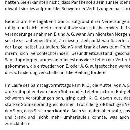
hätten. Sie erkannten nicht, dass Panthenol allein zur Heilbeh
obwohl sie dies aufgrund der Schwere der Verletzungen hätten
Bereits am Freitagabend war S. aufgrund ihrer Verletzunge
ruhiger und nicht mehr so mobil wie sonst; insbesondere lief 
Veränderungen nahmen E. und A. G. wahr. Am nächsten Morgen 
setzte sie auf einen Stuhl. Zu diesem Zeitpunkt war S. verle
der Lage, selbst zu laufen. Sie aß und trank etwas zum Früh
ihrem sich verschlechternden Gesundheitszustand gesch
Samstagmorgen war es an mindestens vier Stellen der Verbr
gekommen, die entweder von E. oder A. G. aufgestochen wurde
dies S. Linderung verschaffe und die Heilung fördere.
Im Laufe des Samstagvormittags kam K. G., die Mutter von A. G.
am Freitagabend von ihrem Sohn und E. telefonisch um Rat gefr
schweren Verbrühungen sah, ging auch K. G. davon aus, da
starken Sonnenbrand gleichkamen. Trotz der großflächigen Ver
den Sinn, dass S. sterben könnte. Auch sie nahm aber wahr, dass
und trank und nicht mehr umherlaufen konnte, was auch 
zurückführte.