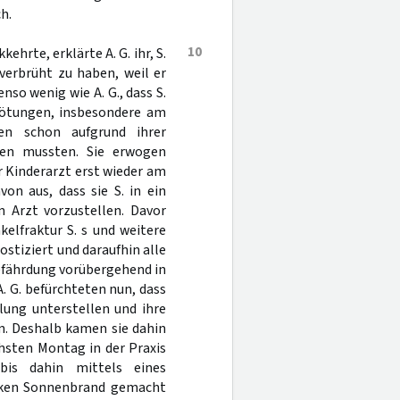
h.
10
ehrte, erklärte A. G. ihr, S.
erbrüht zu haben, weil er
so wenig wie A. G., dass S.
 Rötungen, insbesondere am
en schon aufgrund ihrer
den mussten. Sie erwogen
r Kinderarzt erst wieder am
on aus, dass sie S. in ein
 Arzt vorzustellen. Davor
kelfraktur S. s und weitere
stiziert und daraufhin alle
efährdung vorübergehend in
 G. befürchteten nun, dass
lung unterstellen und ihre
 Deshalb kamen sie dahin
hsten Montag in der Praxis
bis dahin mittels eines
arken Sonnenbrand gemacht