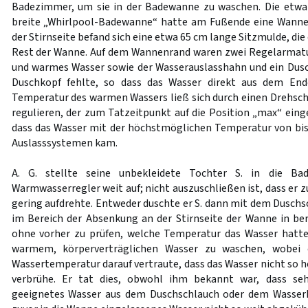
Badezimmer, um sie in der Badewanne zu waschen. Die etw
breite „Whirlpool-Badewanne“ hatte am Fußende eine Wann
der Stirnseite befand sich eine etwa 65 cm lange Sitzmulde, die 
Rest der Wanne. Auf dem Wannenrand waren zwei Regelarmatu
und warmes Wasser sowie der Wasserauslasshahn und ein Dus
Duschkopf fehlte, so dass das Wasser direkt aus dem End
Temperatur des warmen Wassers ließ sich durch einen Drehsch
regulieren, der zum Tatzeitpunkt auf die Position „max“ eing
dass das Wasser mit der höchstmöglichen Temperatur von bis 
Auslasssystemen kam.
A. G. stellte seine unbekleidete Tochter S. in die B
Warmwasserregler weit auf; nicht auszuschließen ist, dass er
gering aufdrehte. Entweder duschte er S. dann mit dem Duschsc
im Bereich der Absenkung an der Stirnseite der Wanne in ber
ohne vorher zu prüfen, welche Temperatur das Wasser hatte.
warmem, körperverträglichen Wasser zu waschen, wobei 
Wassertemperatur darauf vertraute, dass das Wasser nicht so he
verbrühe. Er tat dies, obwohl ihm bekannt war, dass se
geeignetes Wasser aus dem Duschschlauch oder dem Wass