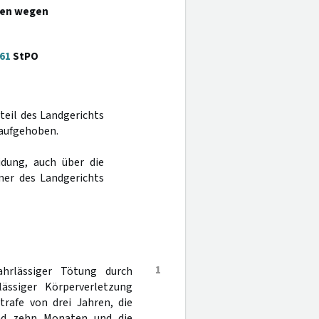
ten wegen
61
StPO
teil des Landgerichts
 aufgehoben.
dung, auch über die
mer des Landgerichts
1
hrlässiger Tötung durch
ässiger Körperverletzung
trafe von drei Jahren, die
und zehn Monaten und die