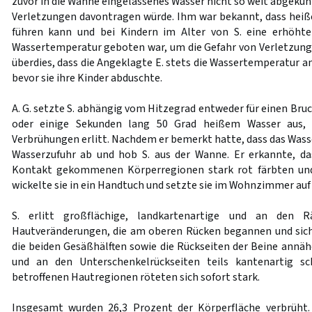
zuvor in die Wanne eingelassenes Wasser nicht so weit abgekühl
Verletzungen davontragen würde. Ihm war bekannt, dass hei
führen kann und bei Kindern im Alter von S. eine erhöhte
Wassertemperatur geboten war, um die Gefahr von Verletzung
überdies, dass die Angeklagte E. stets die Wassertemperatur a
bevor sie ihre Kinder abduschte.
A. G. setzte S. abhängig vom Hitzegrad entweder für einen Bruc
oder einige Sekunden lang 50 Grad heißem Wasser aus, 
Verbrühungen erlitt. Nachdem er bemerkt hatte, dass das Wasser
Wasserzufuhr ab und hob S. aus der Wanne. Er erkannte, da
Kontakt gekommenen Körperregionen stark rot färbten und 
wickelte sie in ein Handtuch und setzte sie im Wohnzimmer auf 
S. erlitt großflächige, landkartenartige und an den R
Hautveränderungen, die am oberen Rücken begannen und sich
die beiden Gesäßhälften sowie die Rückseiten der Beine ann
und an den Unterschenkelrückseiten teils kantenartig sc
betroffenen Hautregionen röteten sich sofort stark.
Insgesamt wurden 26,3 Prozent der Körperfläche verbrüht