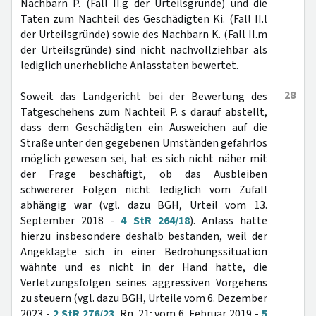
Nachbarn P. (Fall II.g der Urteilsgründe) und die
Taten zum Nachteil des Geschädigten Ki. (Fall II.l
der Urteilsgründe) sowie des Nachbarn K. (Fall II.m
der Urteilsgründe) sind nicht nachvollziehbar als
lediglich unerhebliche Anlasstaten bewertet.
28
Soweit das Landgericht bei der Bewertung des
Tatgeschehens zum Nachteil P. s darauf abstellt,
dass dem Geschädigten ein Ausweichen auf die
Straße unter den gegebenen Umständen gefahrlos
möglich gewesen sei, hat es sich nicht näher mit
der Frage beschäftigt, ob das Ausbleiben
schwererer Folgen nicht lediglich vom Zufall
abhängig war (vgl. dazu BGH, Urteil vom 13.
September 2018 -
4 StR 264/18
). Anlass hätte
hierzu insbesondere deshalb bestanden, weil der
Angeklagte sich in einer Bedrohungssituation
wähnte und es nicht in der Hand hatte, die
Verletzungsfolgen seines aggressiven Vorgehens
zu steuern (vgl. dazu BGH, Urteile vom 6. Dezember
2023 -
2 StR 276/23
, Rn. 21; vom 6. Februar 2019 -
5