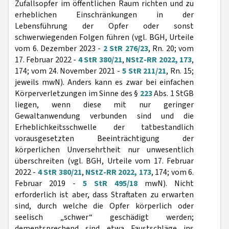
Zufallsopfer im öffentlichen Raum richten und zu
erheblichen Einschränkungen in der
Lebensführung der Opfer oder sonst
schwerwiegenden Folgen führen (vgl. BGH, Urteile
vom 6. Dezember 2023 -
2 StR 276/23
, Rn. 20; vom
17. Februar 2022 -
4 StR 380/21
,
NStZ-RR 2022, 173
,
174; vom 24. November 2021 -
5 StR 211/21
, Rn. 15;
jeweils mwN). Anders kann es zwar bei einfachen
Körperverletzungen im Sinne des §
223
Abs. 1 StGB
liegen, wenn diese mit nur geringer
Gewaltanwendung verbunden sind und die
Erheblichkeitsschwelle der tatbestandlich
vorausgesetzten Beeinträchtigung der
körperlichen Unversehrtheit nur unwesentlich
überschreiten (vgl. BGH, Urteile vom 17. Februar
2022 -
4 StR 380/21
,
NStZ-RR 2022, 173
, 174; vom 6.
Februar 2019 -
5 StR 495/18
mwN). Nicht
erforderlich ist aber, dass Straftaten zu erwarten
sind, durch welche die Opfer körperlich oder
seelisch „schwer“ geschädigt werden;
dementsprechend sind etwa Faustschläge ins