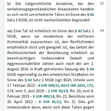
23
b) Die tatgerichtliche Annahme, bei den
verfahrensgegenständlichen Anlasstaten handele
es sich nicht um erhebliche Taten im Sinne des §
63
Satz 1 StGB, ist nicht nachvollziehbar begründet.
24
aa) Eine Tat ist erheblich im Sinne des §
63
Satz 1
StGB, wenn sie mindestens der mittleren
Kriminalität zuzurechnen ist, den Rechtsfrieden
empfindlich stört und geeignet ist, das Gefühl der
Rechtssicherheit der Bevölkerung erheblich zu
beeinträchtigen. Insbesondere Gewalt und
Aggressionsdelikte zählen auch nach der am 1.
August 2016 in Kraft getretenen Fassung des §
63
StGB regelmäßig zu den erheblichen Straftaten im
Sinne des §
63
Satz 1 StGB (vgl. BGH, Urteile vom
17. Februar 2022 -
4 StR 380/21
,
NStZ-RR 2022, 173
,
174; vom 5. Juni 2019 -
2 StR 42/19
, Rn. 10; vom 6.
Februar 2019 -
5 StR 495/18
, Rn. 21; Beschluss vom
25. April 2012 -
4 StR 81/12
, Rn. 5). Dies gilt
insbesondere dann, wenn sich diese Taten gegen