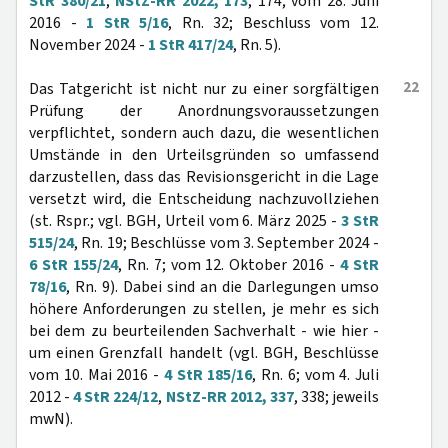
StR 380/21
,
NStZ-RR 2022, 173
, 174; vom 28. Juni
2016 -
1 StR 5/16
, Rn. 32; Beschluss vom 12.
November 2024 -
1 StR 417/24
, Rn. 5).
22
Das Tatgericht ist nicht nur zu einer sorgfältigen
Prüfung der Anordnungsvoraussetzungen
verpflichtet, sondern auch dazu, die wesentlichen
Umstände in den Urteilsgründen so umfassend
darzustellen, dass das Revisionsgericht in die Lage
versetzt wird, die Entscheidung nachzuvollziehen
(st. Rspr.; vgl. BGH, Urteil vom 6. März 2025 -
3 StR
515/24
, Rn. 19; Beschlüsse vom 3. September 2024 -
6 StR 155/24
, Rn. 7; vom 12. Oktober 2016 -
4 StR
78/16
, Rn. 9). Dabei sind an die Darlegungen umso
höhere Anforderungen zu stellen, je mehr es sich
bei dem zu beurteilenden Sachverhalt - wie hier -
um einen Grenzfall handelt (vgl. BGH, Beschlüsse
vom 10. Mai 2016 -
4 StR 185/16
, Rn. 6; vom 4. Juli
2012 -
4 StR 224/12
,
NStZ-RR 2012, 337
, 338; jeweils
mwN).