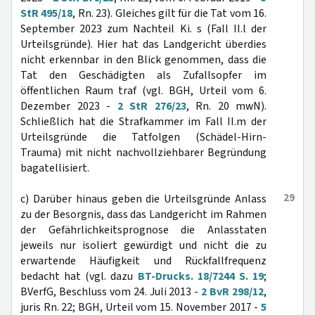
StR 495/18
, Rn. 23). Gleiches gilt für die Tat vom 16.
September 2023 zum Nachteil Ki. s (Fall II.l der
Urteilsgründe). Hier hat das Landgericht überdies
nicht erkennbar in den Blick genommen, dass die
Tat den Geschädigten als Zufallsopfer im
öffentlichen Raum traf (vgl. BGH, Urteil vom 6.
Dezember 2023 -
2 StR 276/23
, Rn. 20 mwN).
Schließlich hat die Strafkammer im Fall II.m der
Urteilsgründe die Tatfolgen (Schädel-Hirn-
Trauma) mit nicht nachvollziehbarer Begründung
bagatellisiert.
29
c) Darüber hinaus geben die Urteilsgründe Anlass
zu der Besorgnis, dass das Landgericht im Rahmen
der Gefährlichkeitsprognose die Anlasstaten
jeweils nur isoliert gewürdigt und nicht die zu
erwartende Häufigkeit und Rückfallfrequenz
bedacht hat (vgl. dazu
BT-Drucks. 18/7244 S. 19
;
BVerfG, Beschluss vom 24. Juli 2013 -
2 BvR 298/12
,
juris Rn. 22; BGH, Urteil vom 15. November 2017 -
5