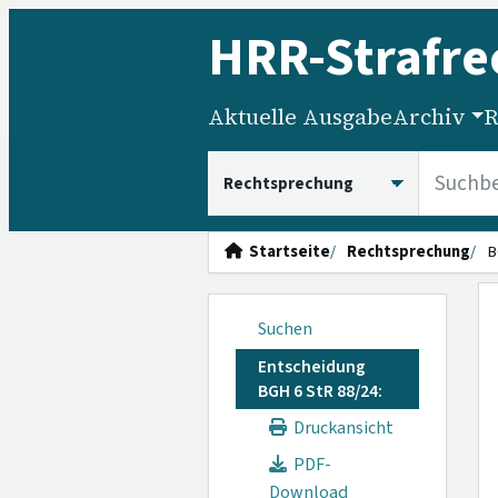
HRR
-Strafre
Aktuelle Ausgabe
Archiv
R
HRRS durchsuchen
Startseite
Rechtsprechung
B
Suchen
Entscheidung
BGH 6 StR 88/24:
Druckansicht
PDF-
Download