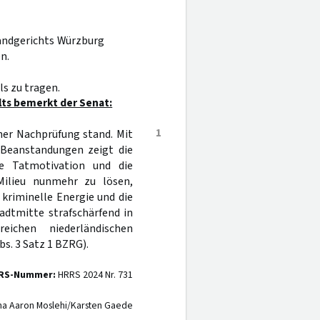
Landgerichts Würzburg
n.
s zu tragen.
lts bemerkt der Senat:
1
her Nachprüfung stand. Mit
n Beanstandungen zeigt die
ie Tatmotivation und die
Milieu nunmehr zu lösen,
e kriminelle Energie und die
adtmitte strafschärfend in
eichen niederländischen
bs. 3 Satz 1 BZRG).
RS-Nummer:
HRRS 2024 Nr. 731
na Aaron Moslehi/Karsten Gaede