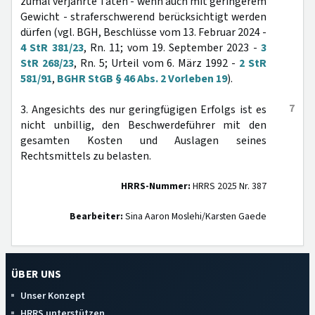
zumal verjährte Taten - wenn auch mit geringerem
Gewicht - straferschwerend berücksichtigt werden
dürfen (vgl. BGH, Beschlüsse vom 13. Februar 2024 -
4 StR 381/23
, Rn. 11; vom 19. September 2023 -
3
StR 268/23
, Rn. 5; Urteil vom 6. März 1992 -
2 StR
581/91
,
BGHR StGB § 46 Abs. 2 Vorleben 19
).
7
3. Angesichts des nur geringfügigen Erfolgs ist es
nicht unbillig, den Beschwerdeführer mit den
gesamten Kosten und Auslagen seines
Rechtsmittels zu belasten.
HRRS-Nummer:
HRRS 2025 Nr. 387
Bearbeiter:
Sina Aaron Moslehi/Karsten Gaede
ÜBER UNS
Unser Konzept
HRRS unterstützen