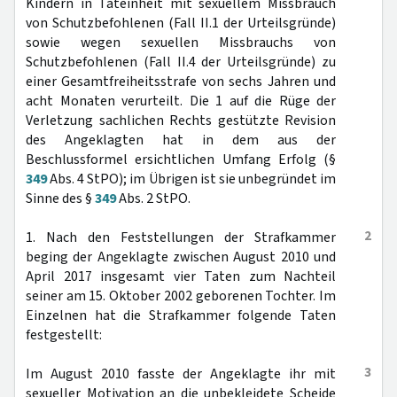
Kindern in Tateinheit mit sexuellem Missbrauch
von Schutzbefohlenen (Fall II.1 der Urteilsgründe)
sowie wegen sexuellen Missbrauchs von
Schutzbefohlenen (Fall II.4 der Urteilsgründe) zu
einer Gesamtfreiheitsstrafe von sechs Jahren und
acht Monaten verurteilt. Die 1 auf die Rüge der
Verletzung sachlichen Rechts gestützte Revision
des Angeklagten hat in dem aus der
Beschlussformel ersichtlichen Umfang Erfolg (§
349
Abs. 4 StPO); im Übrigen ist sie unbegründet im
Sinne des §
349
Abs. 2 StPO.
2
1. Nach den Feststellungen der Strafkammer
beging der Angeklagte zwischen August 2010 und
April 2017 insgesamt vier Taten zum Nachteil
seiner am 15. Oktober 2002 geborenen Tochter. Im
Einzelnen hat die Strafkammer folgende Taten
festgestellt:
3
Im August 2010 fasste der Angeklagte ihr mit
sexueller Motivation an die unbekleidete Scheide