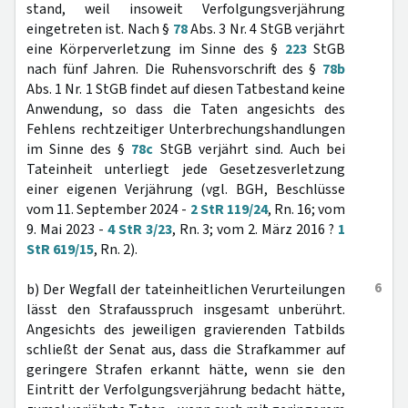
stand, weil insoweit Verfolgungsverjährung
eingetreten ist. Nach §
78
Abs. 3 Nr. 4 StGB verjährt
eine Körperverletzung im Sinne des §
223
StGB
nach fünf Jahren. Die Ruhensvorschrift des §
78b
Abs. 1 Nr. 1 StGB findet auf diesen Tatbestand keine
Anwendung, so dass die Taten angesichts des
Fehlens rechtzeitiger Unterbrechungshandlungen
im Sinne des §
78c
StGB verjährt sind. Auch bei
Tateinheit unterliegt jede Gesetzesverletzung
einer eigenen Verjährung (vgl. BGH, Beschlüsse
vom 11. September 2024 -
2 StR 119/24
, Rn. 16; vom
9. Mai 2023 -
4 StR 3/23
, Rn. 3; vom 2. März 2016 ?
1
StR 619/15
, Rn. 2).
6
b) Der Wegfall der tateinheitlichen Verurteilungen
lässt den Strafausspruch insgesamt unberührt.
Angesichts des jeweiligen gravierenden Tatbilds
schließt der Senat aus, dass die Strafkammer auf
geringere Strafen erkannt hätte, wenn sie den
Eintritt der Verfolgungsverjährung bedacht hätte,