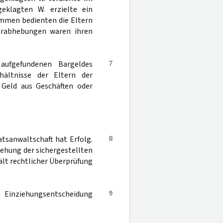
eklagten W. erzielte ein
mmen bedienten die Eltern
arabhebungen waren ihren
7
aufgefundenen Bargeldes
hältnisse der Eltern der
 Geld aus Geschäften oder
8
tsanwaltschaft hat Erfolg.
iehung der sichergestellten
ält rechtlicher Überprüfung
9
e Einziehungsentscheidung