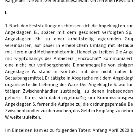
Bargeldes. Die vom Generalbundesanwalt vertretenen Revision
I.
1. Nach den Feststellungen schlossen sich die Angeklagten 
Angeklagten B., später mit dem gesondert verfolgten Sp.
Angeklagten Sh. zu einer arbeitsteilig agierenden G
vereinbarten, auf Dauer in erheblichem Umfang mit Betäub
mit Heroin und Methamphetamin, Handel zu treiben. Die Ange
mit Kryptohandys des Anbieters „EncroChat“ kommunizierte
eine nicht nur vorübergehende Einnahmequelle von einigem
Angeklagte W. stand in Kontakt mit den nicht näher be
Betäubungsmittel. Er tätigte in Absprache mit dem Angeklagt
organisierte die Lieferung der Ware. Der Angeklagte S. war für
tätigen Zwischenhändler zuständig, zu denen insbesonder
gehörte. Da es sich dabei regelmäßig um Kommissionsges
Angeklagten S. ferner die Aufgabe zu, die ordnungsgemäße Be
Zwischenhändler zu überwachen, das Geld in Empfang zu neh
W. weiterzuleiten.
Im Einzelnen kam es zu folgenden Taten: Anfang April 2020 b