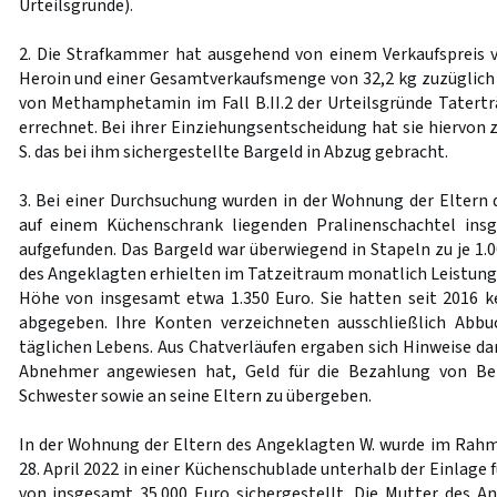
Urteilsgründe).
2. Die Strafkammer hat ausgehend von einem Verkaufspreis 
Heroin und einer Gesamtverkaufsmenge von 32,2 kg zuzüglich d
von Methamphetamin im Fall B.II.2 der Urteilsgründe Tatertr
errechnet. Bei ihrer Einziehungsentscheidung hat sie hiervon
S. das bei ihm sichergestellte Bargeld in Abzug gebracht.
3. Bei einer Durchsuchung wurden in der Wohnung der Eltern d
auf einem Küchenschrank liegenden Pralinenschachtel ins
aufgefunden. Das Bargeld war überwiegend in Stapeln zu je 1.00
des Angeklagten erhielten im Tatzeitraum monatlich Leistunge
Höhe von insgesamt etwa 1.350 Euro. Sie hatten seit 2016 
abgegeben. Ihre Konten verzeichneten ausschließlich Abbu
täglichen Lebens. Aus Chatverläufen ergaben sich Hinweise dar
Abnehmer angewiesen hat, Geld für die Bezahlung von Be
Schwester sowie an seine Eltern zu übergeben.
In der Wohnung der Eltern des Angeklagten W. wurde im Rah
28. April 2022 in einer Küchenschublade unterhalb der Einlage 
von insgesamt 35.000 Euro sichergestellt. Die Mutter des A