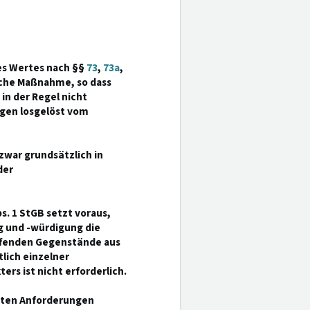
res Wertes nach §§
73
,
73a
,
liche Maßnahme, so dass
 in der Regel nicht
igen losgelöst vom
war grundsätzlich in
der
s. 1 StGB setzt voraus,
g und -würdigung die
ffenden Gegenstände aus
lich einzelner
rs ist nicht erforderlich.
nten Anforderungen