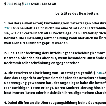
§
73
StGB; §
73a
StGB; 73c StGB
Leitsätze des Bearbeiters
1. Bei der (erweiterten) Einziehung von Taterträgen oder ih
73c
StGB handelt es sich nicht um eine Strafe oder strafähn
sie, wie der Verfall nach alter Rechtslage, den Strafausspruch
berührt. Die Einziehungsentscheidung kann hier auch im Übr
weiteren Urteilsinhalt geprüft werden.
2. Eine Teilanfechtung der Einziehungsentscheidung kommt z
Betracht. Sie scheidet aber aus, wenn besondere Umstände 
Rechtsmittelbeschränkung entgegenstehen.
3. Die erweiterte Einziehung von Taterträgen gemäß §
73a
Ab
dass das Tatgericht aufgrund erschöpfender Beweiserhebun
Überzeugung gewonnen hat, der Angeklagte habe die betre
rechtswidrigen Taten erlangt. Deren Konkretisierung hinsicht
bestimmter Taten oder hinsichtlich ihres allgemeinen Charakte
4. Dabei dürfen an die Überzeugungsbildung keine überspan