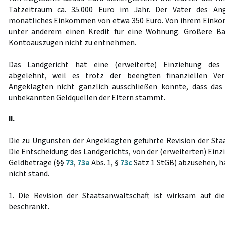
Tatzeitraum ca. 35.000 Euro im Jahr. Der Vater des Ang
monatliches Einkommen von etwa 350 Euro. Von ihrem Einko
unter anderem einen Kredit für eine Wohnung. Größere B
Kontoauszügen nicht zu entnehmen.
Das Landgericht hat eine (erweiterte) Einziehung des 
abgelehnt, weil es trotz der beengten finanziellen Ver
Angeklagten nicht gänzlich ausschließen konnte, dass das
unbekannten Geldquellen der Eltern stammt.
II.
Die zu Ungunsten der Angeklagten geführte Revision der Staa
Die Entscheidung des Landgerichts, von der (erweiterten) Einz
Geldbeträge (§§
73
,
73a
Abs. 1, §
73c
Satz 1 StGB) abzusehen, h
nicht stand.
1. Die Revision der Staatsanwaltschaft ist wirksam auf di
beschränkt.