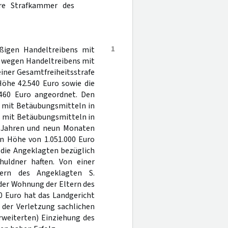
ere Strafkammer des
1
ßigen Handeltreibens mit
d wegen Handeltreibens mit
einer Gesamtfreiheitsstrafe
Höhe 42.540 Euro sowie die
.460 Euro angeordnet. Den
 mit Betäubungsmitteln in
s mit Betäubungsmitteln in
3 Jahren und neun Monaten
in Höhe von 1.051.000 Euro
 die Angeklagten bezüglich
uldner haften. Von einer
ern des Angeklagten S.
 der Wohnung der Eltern des
0 Euro hat das Landgericht
 der Verletzung sachlichen
rweiterten) Einziehung des