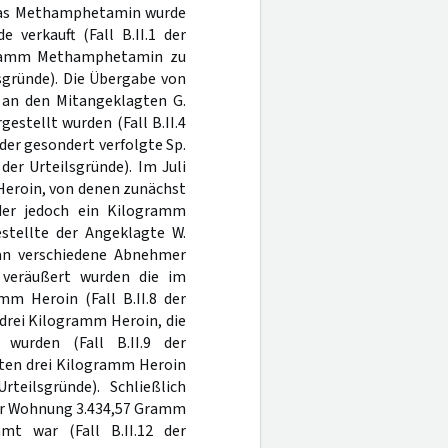
Das Methamphetamin wurde
 verkauft (Fall B.II.1 der
logramm Methamphetamin zu
lsgründe). Die Übergabe von
an den Mitangeklagten G.
gestellt wurden (Fall B.II.4
 der gesondert verfolgte Sp.
der Urteilsgründe). Im Juli
Heroin, von denen zunächst
der jedoch ein Kilogramm
estellte der Angeklagte W.
an verschiedene Abnehmer
ig veräußert wurden die im
m Heroin (Fall B.II.8 der
drei Kilogramm Heroin, die
urden (Fall B.II.9 der
lten drei Kilogramm Heroin
teilsgründe). Schließlich
iner Wohnung 3.434,57 Gramm
mt war (Fall B.II.12 der