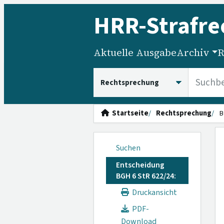
HRR
-Strafre
Aktuelle Ausgabe
Archiv
R
HRRS durchsuchen
Startseite
Rechtsprechung
B
Suchen
Entscheidung
BGH 6 StR 622/24:
Druckansicht
PDF-
Download