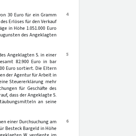
4
von 30 Euro für ein Gramm
es Erlöses für den Verkauf
äge in Höhe 1.051.000 Euro
 zugunsten des Angeklagten
5
es Angeklagten S. in einer
gesamt 82.900 Euro in bar
0 Euro sortiert. Die Eltern
n der Agentur für Arbeit in
keine Steuererklärung mehr
chungen für Geschäfte des
auf, dass der Angeklagte S.
täubungsmitteln an seine
6
men einer Durchsuchung am
für Besteck Bargeld in Höhe
ngeklagten W. verdiente im