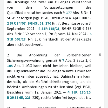
die Urteilsgründe zwar ein zu enges Verständnis
von den Voraussetzungen des
Qualifikationstatbestandes nach §
177
Abs. 8 Nr. 1
StGB besorgen (vgl. BGH, Urteil vom 4. April 2007 -
2 StR 34/07
,
BGHSt 51, 276
Rn. 7; Beschlüsse vom 8.
September 2021 -
4 StR 166/21
, BGHR StGB § 177
Abs. 8 Nr. 1 Verwenden 1, Rn. 8; vom 14. Mai 2024 -
6
StR 502/23
, Rn. 10); hierdurch ist der Angeklagte
aber nicht beschwert.
5
2. Die Anordnung der vorbehaltenen
Sicherungsverwahrung gemäß §
7
Abs. 2 Satz 1, §
105
Abs. 1 JGG kann nicht bestehen bleiben, weil
die Jugendkammer das ihr eingeräumte Ermessen
nicht erkennbar ausgeübt hat. Dahinstehen kann
deshalb, ob die Gefährlichkeitsprognose, an die
höchste Anforderungen zu stellen sind (vgl. BGH,
Beschluss vom 12. Januar 2021 ‒
4 StR 280/20
,
BGHSt 65, 221
, 230), rechtsfehlerfrei begründet ist.
6