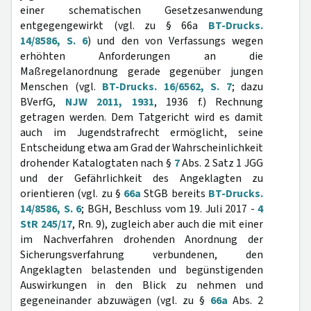
einer schematischen Gesetzesanwendung
entgegengewirkt (vgl. zu § 66a
BT-Drucks.
14/8586, S. 6
) und den von Verfassungs wegen
erhöhten Anforderungen an die
Maßregelanordnung gerade gegenüber jungen
Menschen (vgl.
BT-Drucks. 16/6562, S. 7
; dazu
BVerfG,
NJW 2011, 1931
, 1936 f.) Rechnung
getragen werden. Dem Tatgericht wird es damit
auch im Jugendstrafrecht ermöglicht, seine
Entscheidung etwa am Grad der Wahrscheinlichkeit
drohender Katalogtaten nach §
7
Abs. 2 Satz 1 JGG
und der Gefährlichkeit des Angeklagten zu
orientieren (vgl. zu §
66a
StGB bereits
BT-Drucks.
14/8586, S. 6
; BGH, Beschluss vom 19. Juli 2017 -
4
StR 245/17
, Rn. 9), zugleich aber auch die mit einer
im Nachverfahren drohenden Anordnung der
Sicherungsverfahrung verbundenen, den
Angeklagten belastenden und begünstigenden
Auswirkungen in den Blick zu nehmen und
gegeneinander abzuwägen (vgl. zu §
66a
Abs. 2