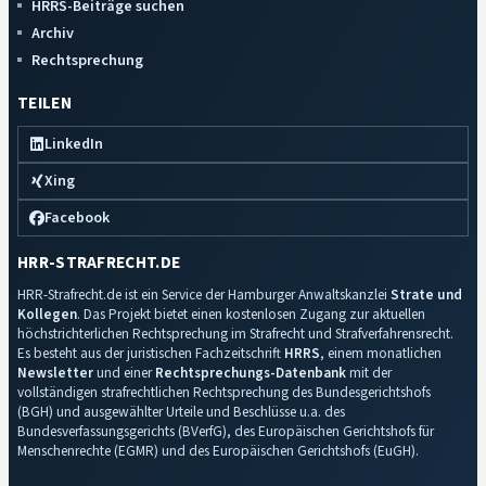
HRRS-Beiträge suchen
Archiv
Rechtsprechung
TEILEN
LinkedIn
Xing
Facebook
HRR-STRAFRECHT.DE
HRR-Strafrecht.de ist ein Service der Hamburger Anwaltskanzlei
Strate und
Kollegen
. Das Projekt bietet einen kostenlosen Zugang zur aktuellen
höchstrichterlichen Rechtsprechung im Strafrecht und Strafverfahrensrecht.
Es besteht aus der juristischen Fachzeitschrift
HRRS
, einem monatlichen
Newsletter
und einer
Rechtsprechungs-Datenbank
mit der
vollständigen strafrechtlichen Rechtsprechung des Bundesgerichtshofs
(BGH) und ausgewählter Urteile und Beschlüsse u.a. des
Bundesverfassungsgerichts (BVerfG), des Europäischen Gerichtshofs für
Menschenrechte (EGMR) und des Europäischen Gerichtshofs (EuGH).