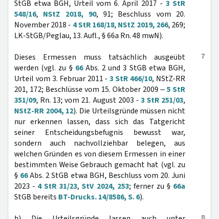
StGB etwa BGH, Urteil vom 6. April 2017 -
3 StR
548/16
,
NStZ 2018, 90
, 91; Beschluss vom 20.
November 2018 -
4 StR 168/18
,
NStZ 2019, 266
, 269;
LK-StGB/Peglau, 13. Aufl., § 66a Rn. 48 mwN).
7
Dieses Ermessen muss tatsächlich ausgeübt
werden (vgl. zu §
66
Abs. 2 und 3 StGB etwa BGH,
Urteil vom 3. Februar 2011 -
3 StR 466/10
, NStZ-RR
201, 172; Beschlüsse vom 15. Oktober 2009 ‒
5 StR
351/09
, Rn. 13; vom 21. August 2003 -
3 StR 251/03
,
NStZ-RR 2004, 12
). Die Urteilsgründe müssen nicht
nur erkennen lassen, dass sich das Tatgericht
seiner Entscheidungsbefugnis bewusst war,
sondern auch nachvollziehbar belegen, aus
welchen Gründen es von diesem Ermessen in einer
bestimmten Weise Gebrauch gemacht hat (vgl. zu
§
66
Abs. 2 StGB etwa BGH, Beschluss vom 20. Juni
2023 -
4 StR 31/23
,
StV 2024, 253
; ferner zu §
66a
StGB bereits
BT-Drucks. 14/8586, S. 6
).
8
b) Die Urteilsgründe lassen auch unter