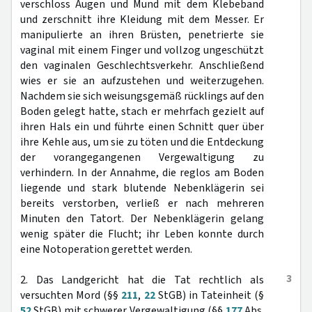
verschloss Augen und Mund mit dem Klebeband
und zerschnitt ihre Kleidung mit dem Messer. Er
manipulierte an ihren Brüsten, penetrierte sie
vaginal mit einem Finger und vollzog ungeschützt
den vaginalen Geschlechtsverkehr. Anschließend
wies er sie an aufzustehen und weiterzugehen.
Nachdem sie sich weisungsgemäß rücklings auf den
Boden gelegt hatte, stach er mehrfach gezielt auf
ihren Hals ein und führte einen Schnitt quer über
ihre Kehle aus, um sie zu töten und die Entdeckung
der vorangegangenen Vergewaltigung zu
verhindern. In der Annahme, die reglos am Boden
liegende und stark blutende Nebenklägerin sei
bereits verstorben, verließ er nach mehreren
Minuten den Tatort. Der Nebenklägerin gelang
wenig später die Flucht; ihr Leben konnte durch
eine Notoperation gerettet werden.
3
2. Das Landgericht hat die Tat rechtlich als
versuchten Mord (§§
211
,
22
StGB) in Tateinheit (§
52
StGB) mit schwerer Vergewaltigung (§§
177
Abs.