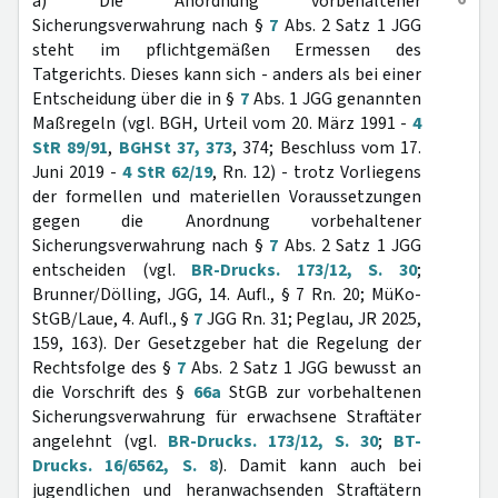
a) Die Anordnung vorbehaltener
Sicherungsverwahrung nach §
7
Abs. 2 Satz 1 JGG
steht im pflichtgemäßen Ermessen des
Tatgerichts. Dieses kann sich - anders als bei einer
Entscheidung über die in §
7
Abs. 1 JGG genannten
Maßregeln (vgl. BGH, Urteil vom 20. März 1991 -
4
StR 89/91
,
BGHSt 37, 373
, 374; Beschluss vom 17.
Juni 2019 -
4 StR 62/19
, Rn. 12) - trotz Vorliegens
der formellen und materiellen Voraussetzungen
gegen die Anordnung vorbehaltener
Sicherungsverwahrung nach §
7
Abs. 2 Satz 1 JGG
entscheiden (vgl.
BR-Drucks. 173/12, S. 30
;
Brunner/Dölling, JGG, 14. Aufl., § 7 Rn. 20; MüKo-
StGB/Laue, 4. Aufl., §
7
JGG Rn. 31; Peglau, JR 2025,
159, 163). Der Gesetzgeber hat die Regelung der
Rechtsfolge des §
7
Abs. 2 Satz 1 JGG bewusst an
die Vorschrift des §
66a
StGB zur vorbehaltenen
Sicherungsverwahrung für erwachsene Straftäter
angelehnt (vgl.
BR-Drucks. 173/12, S. 30
;
BT-
Drucks. 16/6562, S. 8
). Damit kann auch bei
jugendlichen und heranwachsenden Straftätern