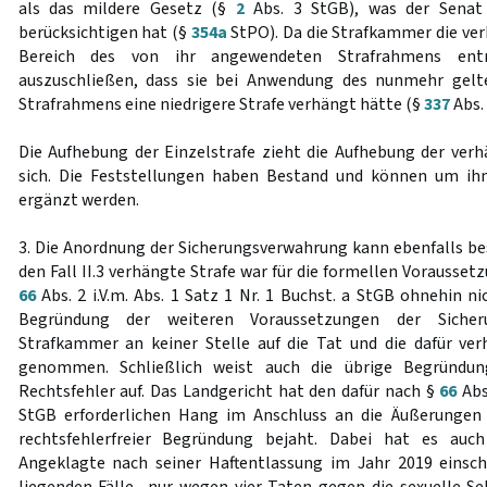
als das mildere Gesetz (§
2
Abs. 3 StGB), was der Senat 
berücksichtigen hat (§
354a
StPO). Da die Strafkammer die ve
Bereich des von ihr angewendeten Strafrahmens en
auszuschließen, dass sie bei Anwendung des nunmehr gelt
Strafrahmens eine niedrigere Strafe verhängt hätte (§
337
Abs. 
Die Aufhebung der Einzelstrafe zieht die Aufhebung der ve
sich. Die Feststellungen haben Bestand und können um ih
ergänzt werden.
3. Die Anordnung der Sicherungsverwahrung kann ebenfalls bes
den Fall II.3 verhängte Strafe war für die formellen Vorausse
66
Abs. 2 i.V.m. Abs. 1 Satz 1 Nr. 1 Buchst. a StGB ohnehin n
Begründung der weiteren Voraussetzungen der Sicher
Strafkammer an keiner Stelle auf die Tat und die dafür ve
genommen. Schließlich weist auch die übrige Begründun
Rechtsfehler auf. Das Landgericht hat den dafür nach §
66
Abs.
StGB erforderlichen Hang im Anschluss an die Äußerungen
rechtsfehlerfreier Begründung bejaht. Dabei hat es auch
Angeklagte nach seiner Haftentlassung im Jahr 2019 einsch