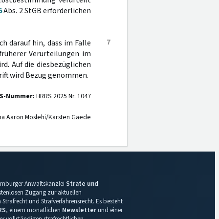
elbstbestimmung verurteilt
6
Abs. 2 StGB erforderlichen
7
h darauf hin, dass im Falle
rüherer Verurteilungen im
rd. Auf die diesbezüglichen
rift wird Bezug genommen.
S-Nummer:
HRRS 2025 Nr. 1047
na Aaron Moslehi/Karsten Gaede
 Hamburger Anwaltskanzlei
Strate und
ostenlosen Zugang zur aktuellen
Strafrecht und Strafverfahrensrecht. Es besteht
RS
, einem monatlichen
Newsletter
und einer
r vollständigen strafrechtlichen