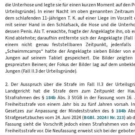
die Unterhose und legte sie für einen kurzen Moment auf den Pen
Urteilsgründe). In einer Nacht im oben genannten Zeitraum
dem schlafenden 11-jährigen T. K. auf einer Liege im Vorzelt
mit seiner Hand in den Schlafsack, die Hose und die Unterh
dessen Penis. Als T. erwachte, fragte der Angeklagte ihn, ob e
Kind ablehnte; daraufhin entfernte sich der Angeklagte (Fall I
einem nicht genau feststellbaren Zeitpunkt, jedenfall
„Schwimmcamps“ hatte der Angeklagte sieben Bilder von e
Jungen auf seinem Tablet gespeichert. Die Bilder zeigten
gespreizten Beinen; der Fokus der Bilder lag auf dem unbekle
Jungen (Fall II.3 der Urteilsgründe).
2. Der Ausspruch über die Strafe im Fall II.3 der Urteils
Landgericht hat die Strafe dem zum Zeitpunkt der Hau
Strafrahmen des §
184b
Abs. 3 StGB in der Fassung vom 16.
Freiheitsstrafe von einem Jahr bis zu fünf Jahren vorsah. In
Gesetzes zur Anpassung der Mindeststrafen des §
184b
Abs
Strafgesetzbuches vom 24. Juni 2024 (
BGBl. 2024 I Nr. 213
) ab 
Fassung sieht die Vorschrift jedoch einen Strafrahmen von dr
Freiheitsstrafe vor. Die Neufassung erweist sich bei der gebo