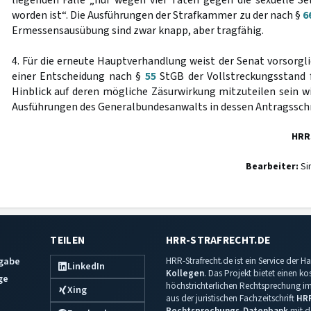
liegenden Fälle „nur wegen vier Taten gegen die sexuelle S
worden ist“. Die Ausführungen der Strafkammer zu der nach §
6
Ermessensausübung sind zwar knapp, aber tragfähig.
4. Für die erneute Hauptverhandlung weist der Senat vorsorglic
einer Entscheidung nach §
55
StGB der Vollstreckungsstand f
Hinblick auf deren mögliche Zäsurwirkung mitzuteilen sein wi
Ausführungen des Generalbundesanwalts in dessen Antragssch
HRR
Bearbeiter:
Si
TEILEN
HRR-STRAFRECHT.DE
sgabe
HRR-Strafrecht.de ist ein Service der
LinkedIn
Kollegen
. Das Projekt bietet einen k
ge
höchstrichterlichen Rechtsprechung im 
Xing
aus der juristischen Fachzeitschrift
HR
Rechtsprechungs-Datenbank
mit de