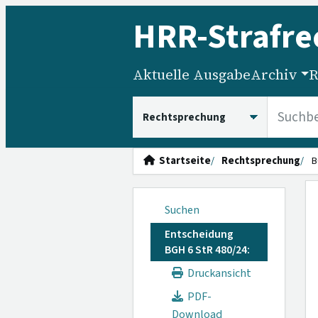
HRR
-Strafre
Aktuelle Ausgabe
Archiv
R
HRRS durchsuchen
Startseite
Rechtsprechung
B
Suchen
Entscheidung
BGH 6 StR 480/24:
Druckansicht
PDF-
Download