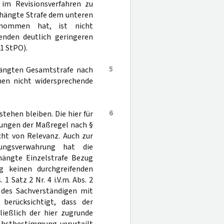
im Revisionsverfahren zu
rhängte Strafe dem unteren
tnommen hat, ist nicht
enden deutlich geringeren
1 StPO).
5
rhängten Gesamtstrafe nach
nen nicht widersprechende
6
tehen bleiben. Die hier für
tzungen der Maßregel nach §
icht von Relevanz. Auch zur
ungsverwahrung hat die
rhängte Einzelstrafe Bezug
g keinen durchgreifenden
 1 Satz 2 Nr. 4 i.V.m. Abs. 2
 des Sachverständigen mit
 berücksichtigt, dass der
ließlich der hier zugrunde