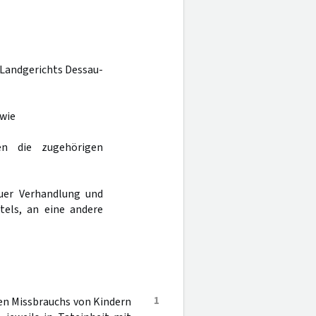
s Landgerichts Dessau-
owie
en die zugehörigen
uer Verhandlung und
tels, an eine andere
1
en Missbrauchs von Kindern