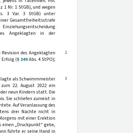
, jeweils in Tateinheit mit
z 1 Nr. 1 StGB), und wegen
. 3 Var. 3 StGB) unter
einer Gesamtfreiheitsstrafe
Einziehungsentscheidung
des Angeklagten in der
2
e Revision des Angeklagten
 Erfolg (§
349
Abs. 4 StPO);
3
eklagte als Schwimmmeister
s zum 22. August 2022 ein
er neun Kindern statt. Die
s. Sie schliefen zumeist in
tete. Auf Veranlassung des
tens drei Nächte nicht in
Morgens mit einer Erektion
s einen „Druckpunkt“ gebe,
nn führte er seine Hand in