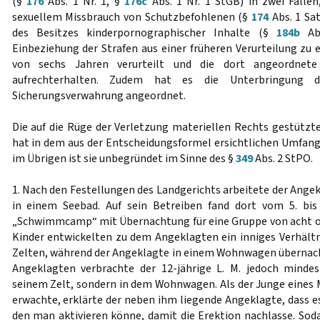
(§
176
Abs. 1 Nr. 1, §
176c
Abs. 1 Nr. 1 StGB) in zwei Fällen
sexuellem Missbrauch von Schutzbefohlenen (§
174
Abs. 1 Sat
des Besitzes kinderpornographischer Inhalte (§
184b
Abs
Einbeziehung der Strafen aus einer früheren Verurteilung zu 
von sechs Jahren verurteilt und die dort angeordnete 
aufrechterhalten. Zudem hat es die Unterbringung 
Sicherungsverwahrung angeordnet.
Die auf die Rüge der Verletzung materiellen Rechts gestützt
hat in dem aus der Entscheidungsformel ersichtlichen Umfang
im Übrigen ist sie unbegründet im Sinne des §
349
Abs. 2 StPO.
1. Nach den Festellungen des Landgerichts arbeitete der Ang
in einem Seebad. Auf sein Betreiben fand dort vom 5. bi
„Schwimmcamp“ mit Übernachtung für eine Gruppe von acht od
Kinder entwickelten zu dem Angeklagten ein inniges Verhältni
Zelten, während der Angeklagte in einem Wohnwagen übernach
Angeklagten verbrachte der 12-jährige L. M. jedoch mindes
seinem Zelt, sondern in dem Wohnwagen. Als der Junge eines 
erwachte, erklärte der neben ihm liegende Angeklagte, dass e
den man aktivieren könne, damit die Erektion nachlasse. Soda