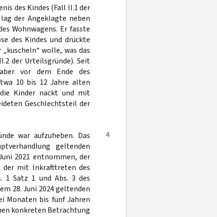
is des Kindes (Fall II.1 der
 lag der Angeklagte neben
 des Wohnwagens. Er fasste
ose des Kindes und drückte
r „kuscheln“ wolle, was das
I.2 der Urteilsgründe). Seit
s aber vor dem Ende des
twa 10 bis 12 Jahre alten
 die Kinder nackt und mit
ideten Geschlechtsteil der
4
gründe war aufzuheben. Das
ptverhandlung geltenden
 Juni 2021 entnommen, der
 der mit Inkrafttreten des
. 1 Satz 1 und Abs. 3 des
dem 28. Juni 2024 geltenden
ei Monaten bis fünf Jahren
tenen konkreten Betrachtung