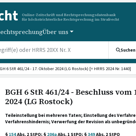
cht
Online-Zeitschrift und Rechtsprechungsdatenbank
für höchstrichterliche Rechtsprechung im Strafrecht
echtsprechung
Über uns
Suchen
GH 6 StR 461/24 - 17. Oktober 2024 (LG Rostock) [= HRRS 2024 Nr. 1440]
BGH 6 StR 461/24 - Beschluss vom 
2024 (LG Rostock)
Teileinstellung bei mehreren Taten; Einstellung des Verfahre
Verfahrenshindernis; Verwerfung der Revision als unbegründ
§
154
Abs. 2 StPO; §
206a
Abs. 1 StPO; §
349
Abs. 2 StPO