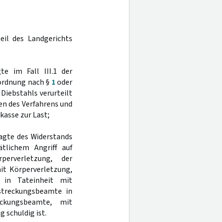
eil des Landgerichts
te im Fall III.1 der
ordnung nach §
1
oder
Diebstahls verurteilt
en des Verfahrens und
asse zur Last;
lagte des Widerstands
tlichem Angriff auf
perverletzung, der
it Körperverletzung,
g in Tateinheit mit
streckungsbeamte in
eckungsbeamte, mit
 schuldig ist.