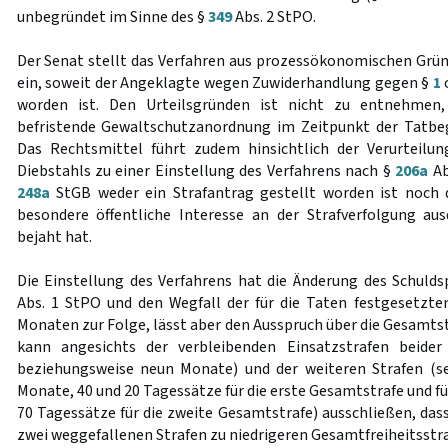
unbegründet im Sinne des §
349
Abs. 2 StPO.
Der Senat stellt das Verfahren aus prozessökonomischen Grü
ein, soweit der Angeklagte wegen Zuwiderhandlung gegen §
1
worden ist. Den Urteilsgründen ist nicht zu entnehmen,
befristende Gewaltschutzanordnung im Zeitpunkt der Tatb
Das Rechtsmittel führt zudem hinsichtlich der Verurteil
Diebstahls zu einer Einstellung des Verfahrens nach §
206a
Ab
248a
StGB weder ein Strafantrag gestellt worden ist noch d
besondere öffentliche Interesse an der Strafverfolgung au
bejaht hat.
Die Einstellung des Verfahrens hat die Änderung des Schuld
Abs. 1 StPO und den Wegfall der für die Taten festgesetzten
Monaten zur Folge, lässt aber den Ausspruch über die Gesamts
kann angesichts der verbleibenden Einsatzstrafen beider
beziehungsweise neun Monate) und der weiteren Strafen (s
Monate, 40 und 20 Tagessätze für die erste Gesamtstrafe und f
70 Tagessätze für die zweite Gesamtstrafe) ausschließen, das
zwei weggefallenen Strafen zu niedrigeren Gesamtfreiheitsstr