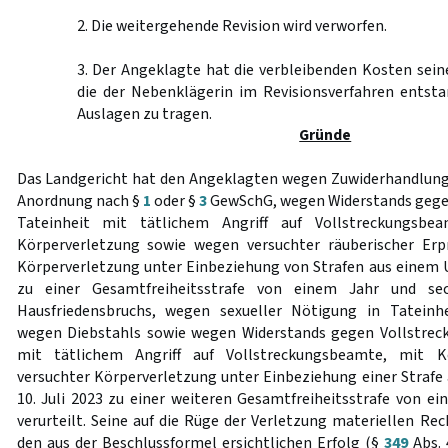
2. Die weitergehende Revision wird verworfen.
3. Der Angeklagte hat die verbleibenden Kosten sei
die der Nebenklägerin im Revisionsverfahren ents
Auslagen zu tragen.
Gründe
Das Landgericht hat den Angeklagten wegen Zuwiderhandlung
Anordnung nach §
1
oder §
3
GewSchG, wegen Widerstands gege
Tateinheit mit tätlichem Angriff auf Vollstreckungsbe
Körperverletzung sowie wegen versuchter räuberischer Erp
Körperverletzung unter Einbeziehung von Strafen aus einem U
zu einer Gesamtfreiheitsstrafe von einem Jahr und s
Hausfriedensbruchs, wegen sexueller Nötigung in Tateinh
wegen Diebstahls sowie wegen Widerstands gegen Vollstrec
mit tätlichem Angriff auf Vollstreckungsbeamte, mit K
versuchter Körperverletzung unter Einbeziehung einer Strafe
10. Juli 2023 zu einer weiteren Gesamtfreiheitsstrafe von e
verurteilt. Seine auf die Rüge der Verletzung materiellen Re
den aus der Beschlussformel ersichtlichen Erfolg (§
349
Abs. 