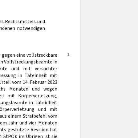
nes Rechtsmittels und
tandenen notwendigen
1
 gegen eine vollstreckbare
n Vollstreckungsbeamte in
amte und mit versuchter
ressung in Tateinheit mit
rteil vom 14. Februar 2023
echs Monaten und wegen
eit mit Körperverletzung,
kungsbeamte in Tateinheit
örperverletzung und mit
 aus einem Strafbefehl vom
inem Jahr und vier Monaten
chts gestützte Revision hat
4 StPO); im Übrigen ist sie