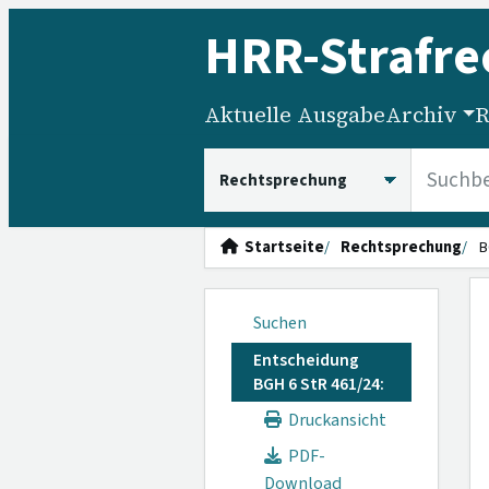
HRR
-Strafre
Aktuelle Ausgabe
Archiv
R
HRRS durchsuchen
Startseite
Rechtsprechung
B
Suchen
Entscheidung
BGH 6 StR 461/24:
Druckansicht
PDF-
Download