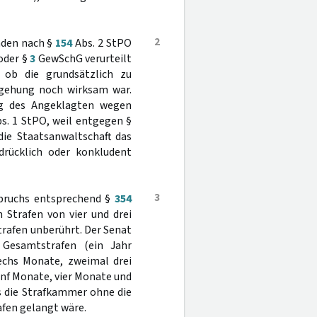
2
nden nach §
154
Abs. 2 StPO
oder §
3
GewSchG verurteilt
 ob die grundsätzlich zu
egehung noch wirksam war.
ung des Angeklagten wegen
s. 1 StPO, weil entgegen §
ie Staatsanwaltschaft das
sdrücklich oder konkludent
3
spruchs entsprechend §
354
 Strafen von vier und drei
trafen unberührt. Der Senat
 Gesamtstrafen (ein Jahr
echs Monate, zweimal drei
ünf Monate, vier Monate und
s die Strafkammer ohne die
afen gelangt wäre.