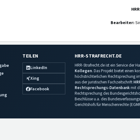
HRR
Bearbeiter:
Si
TEILEN
HRR-STRAFRECHT.DE
sgabe
HRR-Strafrecht.de ist ein Service der
LinkedIn
Kollegen
. Das Projekt bietet einen k
ge
höchstrichterlichen Rechtsprechung im 
Xing
aus der juristischen Fachzeitschrift
HR
Rechtsprechungs-Datenbank
mit de
Facebook
Rechtsprechung des Bundesgerichtshof
ung
Beschlüsse u.a. des Bundesverfassungs
Gerichtshofs für Menschenrechte (EGM
Impressum
·
Datenschutz